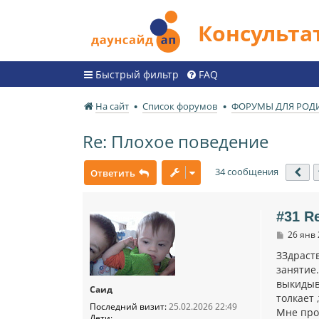
Консульт
Быстрый фильтр
FAQ
На сайт
Список форумов
ФОРУМЫ ДЛЯ РОД
Re: Плохое поведение
34 сообщения
Ответить
Пр
#31 R
С
26 янв 
о
о
ЗЗдраств
б
занятие
щ
выкидыва
е
Саид
н
толкает 
и
Последний визит:
25.02.2026 22:49
Мне про
е
Дети: