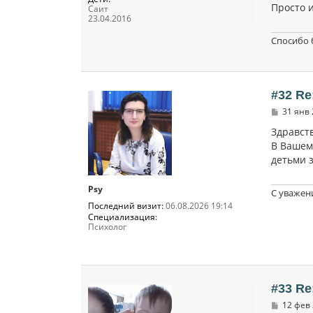
Просто и
Саит
23.04.2016
Спосибо 
#32 Re
С
31 янв 
о
о
Здравств
б
В Вашем 
щ
детьми з
е
н
и
е
Psy
С уважен
Последний визит:
06.08.2026 19:14
Специализация:
Психолог
#33 Re
С
12 фев 