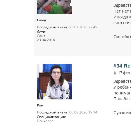
о
о
Здравст
б
Нет нет 
щ
Иногда к
е
Саид
н
сяго нач
и
Последний визит:
25.02.2026 22:49
е
Дети:
Саит
Спосибо 
23.04.2016
#34 Re
С
17 фев 
о
о
Здравств
б
У ребен
щ
понимани
е
н
Понаблю
и
е
Psy
Последний визит:
06.08.2026 19:14
С уважен
Специализация:
Психолог