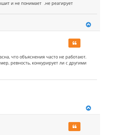
лышит и не понимает .не реагирует
В
е
р
н
у
т
ь
ласна, что объяснения часто не работают.
с
имер, ревность, конкурирует ли с другими
я
к
н
а
ч
а
л
у
В
е
р
н
у
т