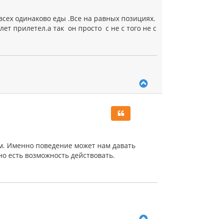
ь
с
всех одинаково еды .Все на равных позициях.
я
ет прилетел.а так он просто с не с того не с
к
н
а
ч
а
л
у
В
е
р
н
у
т
ь
с
ом. Именно поведение может нам давать
я
 но есть возможность действовать.
к
н
а
ч
а
л
у
В