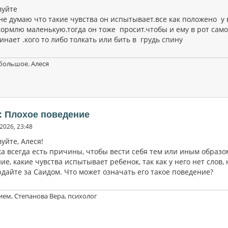
вуйте
не думаю что такие чувства он испытывает.все как положено у 
ормлю маленькую.тогда он тоже просит.чтобы и ему в рот самол
инает .кого то либо толкать или бить в грудь спину
большое. Алеся
: Плохое поведение
2026, 23:48
уйте, Алеся!
ка всегда есть причины, чтобы вести себя тем или иным образ
е, какие чувства испытывает ребенок, так как у него нет слов,
дайте за Саидом. Что может означать его такое поведение?
ием, Степанова Вера, психолог