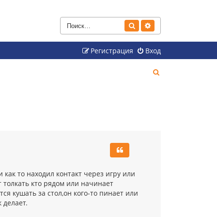
Поиск
Расширенный поиск
Регистрация
Вход
П
о
и
с
к
 как то находил контакт через игру или
т толкать кто рядом или начинает
ся кушать за стол,он кого-то пинает или
к делает.