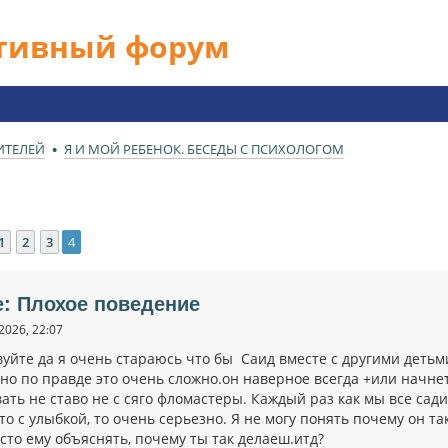
ативный форум
ИТЕЛЕЙ
Я И МОЙ РЕБЕНОК. БЕСЕДЫ С ПСИХОЛОГОМ
1
2
3
4
ед.
e: Плохое поведение
2026, 22:07
уйте да я очень стараюсь что бы Саид вместе с другими детьми
.но по правде это очень сложно.он наверное всегда +или начне
ть не ставо не с сяго фломастеры. Каждый раз как мы все садит
,то с улыбкой, то очень серьезно. Я не могу понять почему он та
сто ему объяснять, почему ты так делаеш.итд?