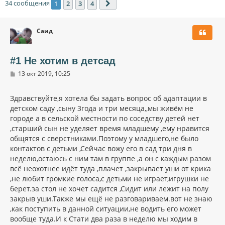
34 сообщения
1
2
3
4
След.
Саид
#1 Не хотим в детсад
С
13 окт 2019, 10:25
о
о
б
Здравствуйте,я хотела бы задать вопрос об адаптации в
щ
детском саду ,сыну 3года и три месяца,,мы живём не
е
н
городе а в сельской местности по соседству детей нет
и
,старший сын не уделяет время младшему ,ему нравится
е
общятся с сверстниками.Поэтому у младшего,не было
контактов с детьми ,Сейчас вожу его в сад три дня в
неделю,остаюсь с ним там в группе ,а он с каждым разом
всё неохотнее идёт туда ,плачет ,закрывает уши от крика
,не любит громкие голоса,с детьми не играет,игрушки не
берет.за стол не хочет садится ,Сидит или лежит на полу
закрыв уши.Также мы ещё не разговариваем.вот не знаю
,как поступить в данной ситуации,не водить его может
вообще туда.И к Стати два раза в неделю мы ходим в