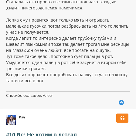
у
Старалась его просто высаживать пол часа каждые
,сидит ничего ,оденемся намочимся.
Лепка ему нравится ,вот только мять и отрывать
маленькие кусочки,потом разбрасывать из ,Что то лепить
у нас не получается,
Когда лепит то интересно делает трубочку губами и
шевелит языком.или тоже так делает трогая мне ресницы
на глазах ,он очень любит все трогать на ощупь.
Тут тоже такое дело , постоянно сует пальцы в рот,
Умудряется один палец в рот себе засунет а второй себе
реснички трогает.
Все досих пор хочет попробовать на вкус стул стол кошку
тапочки все в рот
Спосибо большое. Алеся
В
е
р
Psy
н
у
т
ь
#10 Re: Не хотим в детсад