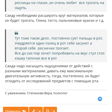
ресницы на глазах ,он очень любит все трогать на
ощупь.
Саиду необходимо расширить круг материалов, которые
он будет трогать. Глина, тесто, пальчиковые краски и т.д.
Тут тоже такое дело , постоянно сует пальцы в рот,
Умудряется один палец в рот себе засунет а
второй себе реснички трогает.
Все до сих пор хочет попробовать на вкус стул стол
кошку тапочки все в рот
Саида надо насыщать ощущениями от действий с
разными материалами, давать ему максимальную
двигательную активность, тогда, постепенно, он будет
отходить от исследований предметов с помощью рта.
С уважением, Степанова Вера, психолог
В
е
р
Ответить
н