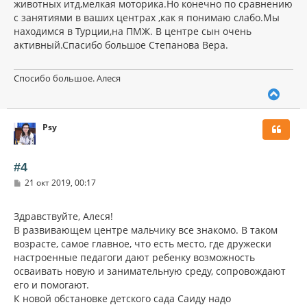
животных итд,мелкая моторика.Но конечно по сравнению
с занятиями в ваших центрах ,как я понимаю слабо.Мы
находимся в Турции,на ПМЖ. В центре сын очень
активный.Спасибо большое Степанова Вера.
Спосибо большое. Алеся
В
е
р
Psy
н
у
т
ь
#4
с
С
21 окт 2019, 00:17
я
о
к
о
н
б
Здравствуйте, Алеся!
щ
а
В развивающем центре мальчику все знакомо. В таком
е
ч
н
возрасте, самое главное, что есть место, где дружески
а
и
л
настроенные педагоги дают ребенку возможность
е
у
осваивать новую и занимательную среду, сопровождают
его и помогают.
К новой обстановке детского сада Саиду надо