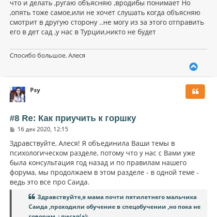
что и делать ,ругаю объясняю ,вродибы понимает Но
,опять тоже самое,или не хочет слушать когда объясняю
смотрит в другую сторону ..не могу из за этого отправить
его в дет сад ,у нас в Турции,никто не будет
Спосибо большое. Алеся
В
е
р
Psy
н
у
т
ь
#8 Re: Как приучить к горшку
с
С
16 дек 2020, 12:15
я
о
к
о
Здравствуйте, Алеся! Я объединила Ваши темы в
н
б
психологическом разделе, потому что у нас с Вами уже
щ
а
была консультация год назад и по правилам нашего
е
ч
н
форума, мы продолжаем в этом разделе - в одной теме -
а
и
л
ведь это все про Саида.
е
у
Здравствуйте,я мама почти пятилетнего мальчика
Саида ,проходили обучение в спецобучении ,но пока не
говорим ,: писал(а):