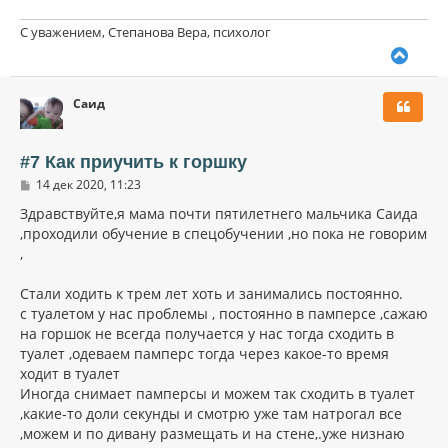
С уважением, Степанова Вера, психолог
В
е
р
Саид
н
у
т
ь
#7 Как приучить к горшку
с
С
14 дек 2020, 11:23
я
о
к
о
Здравствуйте,я мама почти пятилетнего мальчика Саида
н
б
,проходили обучение в спецобучении ,но пока не говорим
щ
а
,
е
ч
н
а
и
л
Стали ходить к трем лет хоть и занимались постоянно.
е
у
с туалетом у нас проблемы , постоянно в памперсе ,сажаю
на горшок не всегда получается у нас тогда сходить в
туалет ,одеваем памперс тогда через какое-то время
ходит в туалет
Иногда снимает памперсы и можем так сходить в туалет
,какие-то доли секунды и смотрю уже там натрогал все
,можем и по дивану размещать и на стене,.уже низнаю