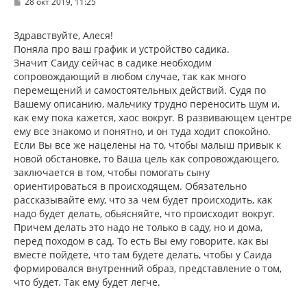
С
28 окт 2019, 11:25
я
о
к
о
н
б
Здравствуйте, Алеся!
щ
а
Поняла про ваш график и устройство садика.
е
ч
н
Значит Саиду сейчас в садике необходим
а
и
л
сопровождающий в любом случае, так как много
е
у
перемещений и самостоятельных действий. Судя по
Вашему описанию, мальчику трудно переносить шум и,
как ему пока кажется, хаос вокруг. В развивающем центре
ему все знакомо и понятно, и он туда ходит спокойно.
Если Вы все же нацелены на то, чтобы малыш привык к
новой обстановке, то Ваша цель как сопровождающего,
заключается в том, чтобы помогать сыну
ориентироваться в происходящем. Обязательно
рассказывайте ему, что за чем будет происходить, как
надо будет делать, обьясняйте, что происходит вокруг.
Причем делать это надо не только в саду, но и дома,
перед походом в сад. То есть Вы ему говорите, как вы
вместе пойдете, что там будете делать, чтобы у Саида
формировался внутренний образ, представление о том,
что будет. Так ему будет легче.