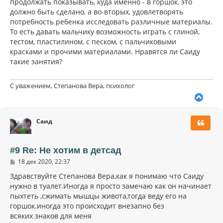
продолжать показывать, куда именно - в горшок, это
должно быть сделано, а во-вторых, удовлетворять
потребность ребенка исследовать различные материалы.
То есть давать мальчику возможность играть с глиной,
тестом, пластилином, с песком, с пальчиковыми
красками и прочими материалами. Нравятся ли Саиду
такие занятия?
С уважением, Степанова Вера, психолог
В
е
р
Саид
н
у
т
ь
#9 Re: Не хотим в детсад
с
С
18 дек 2020, 22:37
я
о
к
о
Здравствуйте Степанова Вера,как я понимаю что Саиду
н
б
нужно в туалет.Иногда я просто замечаю как он начинает
щ
а
пыхтеть ,сжимать мышцы живота,тогда веду его на
е
ч
н
горшок.иногда это происходит внезапно без
а
и
л
всяких знаков для меня
е