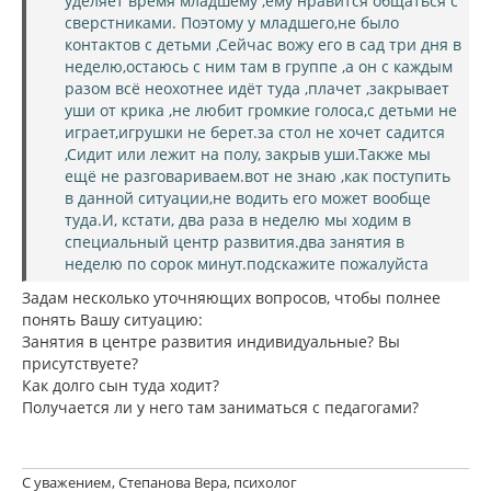
уделяет время младшему ,ему нравится общаться с
сверстниками. Поэтому у младшего,не было
контактов с детьми ,Сейчас вожу его в сад три дня в
неделю,остаюсь с ним там в группе ,а он с каждым
разом всё неохотнее идёт туда ,плачет ,закрывает
уши от крика ,не любит громкие голоса,с детьми не
играет,игрушки не берет.за стол не хочет садится
,Сидит или лежит на полу, закрыв уши.Также мы
ещё не разговариваем.вот не знаю ,как поступить
в данной ситуации,не водить его может вообще
туда.И, кстати, два раза в неделю мы ходим в
специальный центр развития.два занятия в
неделю по сорок минут.подскажите пожалуйста
Задам несколько уточняющих вопросов, чтобы полнее
понять Вашу ситуацию:
Занятия в центре развития индивидуальные? Вы
присутствуете?
Как долго сын туда ходит?
Получается ли у него там заниматься с педагогами?
С уважением, Степанова Вера, психолог