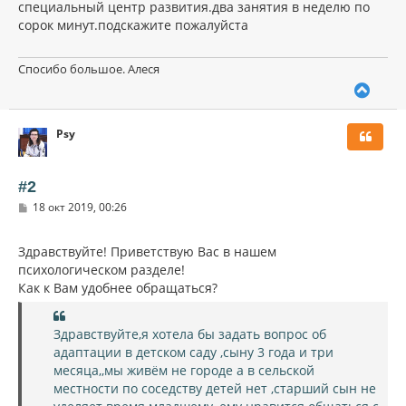
специальный центр развития.два занятия в неделю по
сорок минут.подскажите пожалуйста
Спосибо большое. Алеся
В
е
р
Psy
н
у
т
ь
#2
с
С
18 окт 2019, 00:26
я
о
к
о
н
б
Здравствуйте! Приветствую Вас в нашем
щ
а
психологическом разделе!
е
ч
н
Как к Вам удобнее обращаться?
а
и
л
е
у
Здравствуйте,я хотела бы задать вопрос об
адаптации в детском саду ,сыну 3 года и три
месяца,,мы живём не городе а в сельской
местности по соседству детей нет ,старший сын не