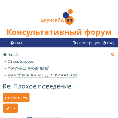
Консультативный форум
FAQ
Регистрация
Вход
П
На сайт
о
Список форумов
и
ФОРУМЫ ДЛЯ РОДИТЕЛЕЙ
с
Я И МОЙ РЕБЕНОК. БЕСЕДЫ С ПСИХОЛОГОМ
к
Re: Плохое поведение
Ответить