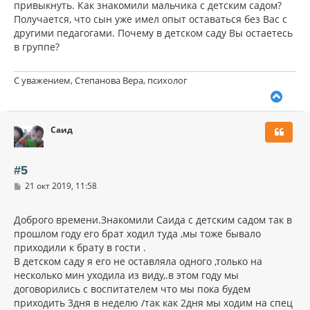
привыкнуть. Как знакомили мальчика с детским садом?
Получается, что сын уже имел опыт оставаться без Вас с
другими педагогами. Почему в детском саду Вы остаетесь
в группе?
С уважением, Степанова Вера, психолог
В
е
р
Саид
н
у
т
ь
#5
с
С
21 окт 2019, 11:58
я
о
к
о
н
б
Доброго времени.Знакомили Саида с детским садом так в
щ
а
прошлом году его брат ходил туда ,мы тоже бывало
е
ч
н
приходили к брату в гости .
а
и
л
В детском саду я его не оставляла одного ,только на
е
у
несколько мин уходила из виду,.в этом году мы
договорились с воспитателем что мы пока будем
приходить 3дня в неделю /так как 2дня мы ходим на спец