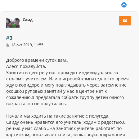
В
е
р
Саид
н
у
т
ь
#3
с
С
18 окт 2019, 11:55
я
о
к
о
н
б
Доброго времени суток вам,.
щ
а
Алеся пожалуйста,
е
ч
н
Занятия в центре у нас проходят индивидуально за
а
и
л
столом с учителем .Или в игровой комнате,я в это время
е
у
жду в коридоре.и могу подглядывать через затемнение
окошко.Груповых занятий у нас в центре нет к
сожалению,я предлагала собрать группу детей одного
возраста ,но не получилось.
Начали мы ходить на такие занятие с полугода.
Саиду очень нравится его учитель ,ходим с радостью.С
речью у нас слабо ,.На занятиях учитель работает по
картинкам, показывает книги ,лепка, звукоподражания