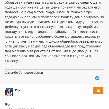
образования/для адаптации к саду ,а уже со следующего
года Дай Бог уже на целый день.почему я не отдала его
полностью в сад в этом году,мы пошли только в три
года,до сих пор мы в памперсе,к туалету дома приучаю но
не всегда выходит ,кушаем ,но в детском саду у нас нужно
ребенку спустится в столовую ,взять тарелку подойти к
повару взять еду столовые приборы ,найти место сесть
кушать ,все приспособленно более к старшему возрасту
,стулья столы ,там у нас и школа общеобразовательная,то
есть ,ни как у нас дет сад обычный,где все подустроенно
под малыша.они работают от восьми и до двух дня без
сонного часа..вот мы сейчас вместе и в группе и в
столовую .
Спосибо большое. Алеся
В
е
р
Psy
н
у
т
ь
#6
с