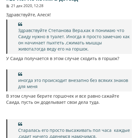
с
С
21 дек 2020, 12:28
я
о
к
о
Здравствуйте, Алеся!
н
б
щ
а
е
ч
Здравствуйте Степанова Вера,как я понимаю что
н
а
и
Саиду нужно в туалет. Иногда я просто замечаю как
л
е
он начинает пыхтеть ,сжимать мышцы
у
живота,тогда веду его на горшок.
У Саида получается в этом случае сходить в горшок?
иногда это происходит внезапно без всяких знаков
для меня
В этом случае берите горшочек и все равно сажайте
Саида, пусть он доделывает свои дела туда.
Старалась его просто высаживать пол часа каждые
,сидит ничего ,оденемся намочимся.