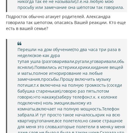
никогда так ее не называли),т.е.на любую мою
просьбу или замечание она шёпотом так говорила.
Подросток обычно атакует родителей. Александра
говорила так шепотом, опасаясь Вашей реакции. Кто еще
есть в вашей семье?
Перешли на дом обучение(по два часа три раза в
неделю)кое-как дура
тупая ушла (разговаривали,ругали,уговаривали,обь
ясняли).Появились истерики,крики,кидание вещей
и маты,полное игнорирование на любые
замечания,просьбы.Прошу включить музыку
потише,т.к включена на полную громкость (соседи
бабушка старенькая),говорю раз пять,потом
говорю,что накажу(заберу телефон,т.к. к колонке
подключен) ноль эмоции,выхожу из
комнаты,включает на полную мощность.Телефон
забрала.И тут просто такое началось,крик на всю
квартиру,топание,все полетело,но самое страшное
для меня это слова,которые полетели в меня,у меня
даже слов не было,я была в таком шоке.Сказала.что