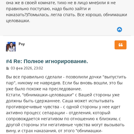
она же в своей комнате, тихо не в лицо мне(или я не
правильно поступаю, надо было зайти и
наказать?)Помылась, легла спать. Все хорошо, обнимашки
целовашки.
В
е
р
Psy
н
у
т
ь
#4 Re: Полное игнорирование.
с
С
03 фев 2026, 23:02
я
о
к
о
Вы все правильно сделали - позволили дочки "выпустить
н
б
пар", никому не навредив. Если бы вновь вошли, это бы
щ
а
уже было похоже на преследование.
е
ч
н
Кстати, "обнимашки-целовашки" с Вашей стороны уже
а
и
л
должны быть сдержаннее. Саша может испытывать
е
у
противоречивые чувства - с одной стороны у нее идет
активно процесс сепарации - отделения, который
сопровождается негативом по отношению к близким, с
другой стороны эти негативные чувства могут вызывать
вину, и страх наказания, от этого "обнимашки-