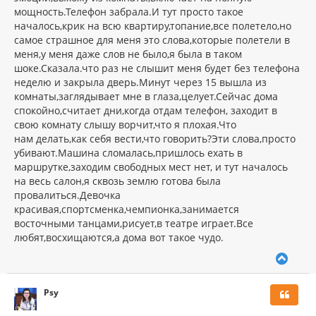
мощность.Телефон забрала.И тут просто такое
началось,крик на всю квартиру,топание,все полетело,но
самое страшное для меня это слова,которые полетели в
меня,у меня даже слов не было,я была в таком
шоке.Сказала.что раз не слышит меня будет без телефона
неделю и закрыла дверь.Минут через 15 вышла из
комнаты,заглядывает мне в глаза,целует.Сейчас дома
спокойно,считает дни,когда отдам телефон, заходит в
свою комнату слышу ворчит,что я плохая.Что
нам делать,как себя вести,что говорить?Эти слова,просто
убивают.Машина сломалась,пришлось ехать в
маршрутке,заходим свободных мест нет, и тут началось
на весь салон,я сквозь землю готова была
провалиться.Девочка
красивая,спортсменка,чемпионка,занимается
восточными танцами,рисует,в театре играет.Все
любят,восхищаются,а дома вот такое чудо.
В
е
р
Psy
н
у