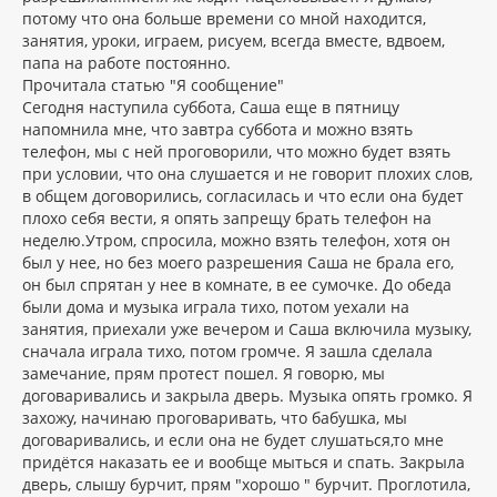
потому что она больше времени со мной находится,
занятия, уроки, играем, рисуем, всегда вместе, вдвоем,
папа на работе постоянно.
Прочитала статью "Я сообщение"
Сегодня наступила суббота, Саша еще в пятницу
напомнила мне, что завтра суббота и можно взять
телефон, мы с ней проговорили, что можно будет взять
при условии, что она слушается и не говорит плохих слов,
в общем договорились, согласилась и что если она будет
плохо себя вести, я опять запрещу брать телефон на
неделю.Утром, спросила, можно взять телефон, хотя он
был у нее, но без моего разрешения Саша не брала его,
он был спрятан у нее в комнате, в ее сумочке. До обеда
были дома и музыка играла тихо, потом уехали на
занятия, приехали уже вечером и Саша включила музыку,
сначала играла тихо, потом громче. Я зашла сделала
замечание, прям протест пошел. Я говорю, мы
договаривались и закрыла дверь. Музыка опять громко. Я
захожу, начинаю проговаривать, что бабушка, мы
договаривались, и если она не будет слушаться,то мне
придётся наказать ее и вообще мыться и спать. Закрыла
дверь, слышу бурчит, прям "хорошо " бурчит. Проглотила,