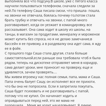
выполняла все что подсуну.В школе, уже с пятого класса
научили пользоваться телефоном, сначала следили за
ней.По телефону Саша писала смски, что пришла- пошла,
на звонки не отвечала, боялась почему-то,потом стала
брать трубку и отвечать на звонки, с папой много
разговаривает, когда он уезжает в командировку, все
рассказывает. Она сама ходит в школу из школы, на
танцы, в магазин за продуктами, минералку и мороженое
может купить без спроса, но я не делаю замечание,в
бассейн я ее привожу, а в раздевалку она идет сама, я жду
ее в фойе.
С прошлого года Саша стала другая, стала больше
самостоятельной,если раньше она требовала чтоб я была
рядом, теперь на дискотеке отправляет меня в коридор,
сама делает уроки, мне приносит на проверку, еще и
удивляется, зачем проверять....
Мы живем втроем,у нас полная семья, папа, мама и Саша.
Папа очень балует Сашу, он исполняет все ее прихоти,
что бы она не попросила. Если я запретила покупать,
Саша будет психовать и не разговаривать с папой,
потому что не купил. Он начинает ходить и
оправдываться перед ней, это же мама не
разрешила....Меня же ходит нацеловывает. Я думаю,