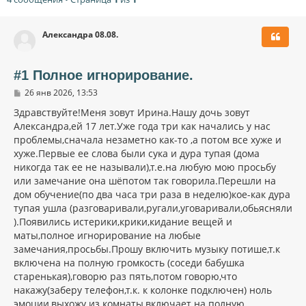
Александра 08.08.
#1 Полное игнорирование.
С
26 янв 2026, 13:53
о
о
Здравствуйте!Меня зовут Ирина.Нашу дочь зовут
б
Александра,ей 17 лет.Уже года три как начались у нас
щ
проблемы,сначала незаметно как-то ,а потом все хуже и
е
н
хуже.Первые ее слова были сука и дура тупая (дома
и
никогда так ее не называли),т.е.на любую мою просьбу
е
или замечание она шёпотом так говорила.Перешли на
дом обучение(по два часа три раза в неделю)кое-как дура
тупая ушла (разговаривали,ругали,уговаривали,обьясняли
).Появились истерики,крики,кидание вещей и
маты,полное игнорирование на любые
замечания,просьбы.Прошу включить музыку потише,т.к
включена на полную громкость (соседи бабушка
старенькая),говорю раз пять,потом говорю,что
накажу(заберу телефон,т.к. к колонке подключен) ноль
эмоции,выхожу из комнаты,включает на полную