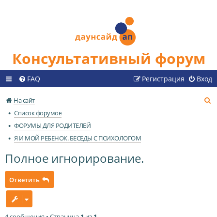
Консультативный форум
FAQ
Регистрация
Вход
П
На сайт
о
Список форумов
и
ФОРУМЫ ДЛЯ РОДИТЕЛЕЙ
с
Я И МОЙ РЕБЕНОК. БЕСЕДЫ С ПСИХОЛОГОМ
к
Полное игнорирование.
Ответить
4 сообщения • Страница
1
из
1