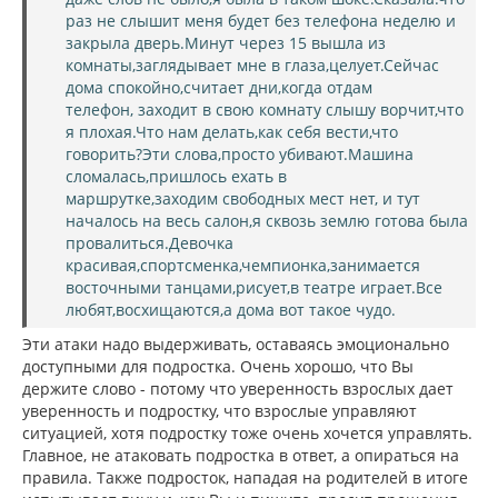
раз не слышит меня будет без телефона неделю и
закрыла дверь.Минут через 15 вышла из
комнаты,заглядывает мне в глаза,целует.Сейчас
дома спокойно,считает дни,когда отдам
телефон, заходит в свою комнату слышу ворчит,что
я плохая.Что нам делать,как себя вести,что
говорить?Эти слова,просто убивают.Машина
сломалась,пришлось ехать в
маршрутке,заходим свободных мест нет, и тут
началось на весь салон,я сквозь землю готова была
провалиться.Девочка
красивая,спортсменка,чемпионка,занимается
восточными танцами,рисует,в театре играет.Все
любят,восхищаются,а дома вот такое чудо.
Эти атаки надо выдерживать, оставаясь эмоционально
доступными для подростка. Очень хорошо, что Вы
держите слово - потому что уверенность взрослых дает
уверенность и подростку, что взрослые управляют
ситуацией, хотя подростку тоже очень хочется управлять.
Главное, не атаковать подростка в ответ, а опираться на
правила. Также подросток, нападая на родителей в итоге