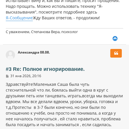
испытывает вину и, как Вы и пишите, просит прощения.
Надо прощать. Можно использовать технику "Я-
высказывания", посмотрите подробнее здесь
Я-Сообщение
Жду Ваших ответов, - продолжим!
С уважением, Степанова Вера, психолог
В
е
р
Александра 08.08.
н
у
т
ь
#3 Re: Полное игнорирование.
с
С
31 янв 2026, 20:16
я
о
к
о
Здравствуйте!Маленькая Саша была чуть
н
б
стеснительной что ли, боялась выйти одна в круг с
щ
а
друзьями петь или танцевать, играть,всегда мы выходили
е
ч
н
вдвоем. Мы все делали вдвоем, уроки, уборка, готовка и
а
и
л
т.д.Протесты в 3-7 были конечно, но они были по
е
у
отношению к учёбе, она просто не понимала, а когда у
нее началось получаться , ей стало нравиться, проблема
была посадить и начать заниматься , если садилась,