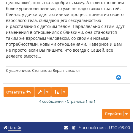
целовашки", попытка задобрить маму. А если отношения
более уравновешенные, то уже не надо таких страстей.
Сейчас у дочки идет активный процесс принятия своего
взрослого тела, обладающего сексуальностью
и расставания с детским телом. Параллельно с этим идут
изменения в отношениях с близкими, она становится
таким же взрослым человеком, со своими новыми
потребностями, новыми отношениями. Наверное и Вам
не просто, если Вы пишите, что всегда с Сашей, все
делаете вместе...
С уважением, Степанова Вера, психолог
В
е
р
Ответить
н
у
4 сообщения • Страница
1
из
1
т
ь
с
Перейти
я
к
Часовой пояс:
UTC+03:00
н
На сайт
а