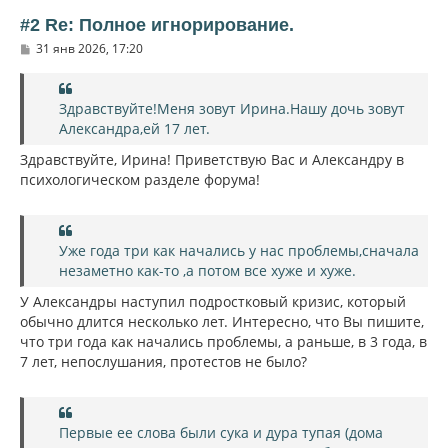
т
ь
#2 Re: Полное игнорирование.
с
С
31 янв 2026, 17:20
я
о
к
о
н
б
щ
а
Здравствуйте!Меня зовут Ирина.Нашу дочь зовут
е
ч
Александра,ей 17 лет.
н
а
и
л
Здравствуйте, Ирина! Приветствую Вас и Александру в
е
у
психологическом разделе форума!
Уже года три как начались у нас проблемы,сначала
незаметно как-то ,а потом все хуже и хуже.
У Александры наступил подростковый кризис, который
обычно длится несколько лет. Интересно, что Вы пишите,
что три года как начались проблемы, а раньше, в 3 года, в
7 лет, непослушания, протестов не было?
Первые ее слова были сука и дура тупая (дома