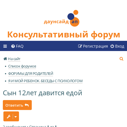
Консультативный форум
FAQ
Регистрация
Вход
П
На сайт
о
Список форумов
и
ФОРУМЫ ДЛЯ РОДИТЕЛЕЙ
с
Я И МОЙ РЕБЕНОК. БЕСЕДЫ С ПСИХОЛОГОМ
к
Сын 12лет давится едой
Ответить
2 сообщения • Страница
1
из
1