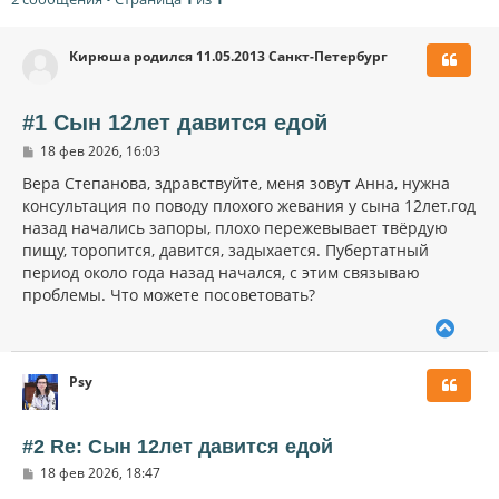
Кирюша родился 11.05.2013 Санкт-Петербург
#1 Сын 12лет давится едой
С
18 фев 2026, 16:03
о
о
Вера Степанова, здравствуйте, меня зовут Анна, нужна
б
консультация по поводу плохого жевания у сына 12лет.год
щ
назад начались запоры, плохо пережевывает твёрдую
е
н
пищу, торопится, давится, задыхается. Пубертатный
и
период около года назад начался, с этим связываю
е
проблемы. Что можете посоветовать?
В
е
р
Psy
н
у
т
ь
#2 Re: Сын 12лет давится едой
с
С
18 фев 2026, 18:47
я
о
к