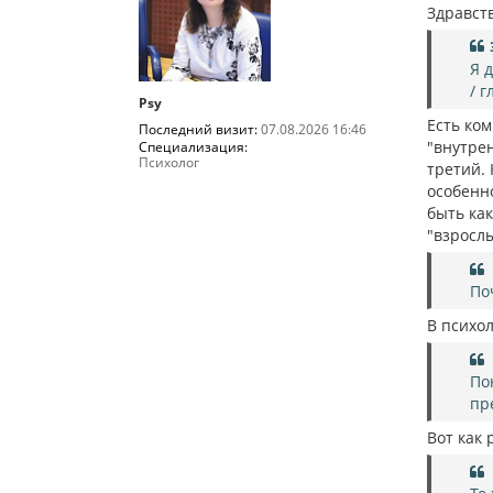
о
Здравств
б
щ
е
Я 
н
и
/ 
е
Psy
Есть ком
Последний визит:
07.08.2026 16:46
"внутрен
Специализация:
Психолог
третий. 
особенно
быть как
"взрослы
По
В психо
По
пр
Вот как 