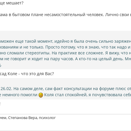
еще мешает?
сама в бытовом плане несамостоятельный человек. Лично свои в
зможен еще такой момент, идейно я была очень сильно заряжен
нованиям и не только. Просто потому, что я знаю, что так надо 
вно сломали стереотипы. На практике все сложнее. Я вижу, что н
ом не говорит и ходит на пару часов. А кто-то на целый день. М
.
сад Коле - что это для Вас?
 26.02. На самом деле, сам факт консультации на форуме плюс 
е немного помогли
Коля стал спокойней, я почувствовала се
!
ием, Степанова Вера, психолог