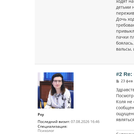
ходят на
детьми н
пережива
Дочь ход
требован
привыкла
пачки пл
боялась
вальсы, 
#2 Re:
С
23 фев 
о
о
Здравств
б
Посмотре
щ
Коля не 
е
н
сообщени
и
ощущения
е
Psy
являтьс
Последний визит:
07.08.2026 16:46
Специализация:
Психолог
С уважен