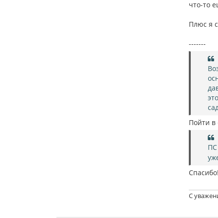
что-то 
Плюс я 
-------
Во
ос
да
эт
сад
Пойти в 
ПС
уж
Спасибо
С уважен