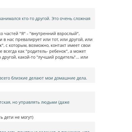
ь
с
я
к
анимался кто-то другой. Это очень сложная
н
а
ч
о частей "Я" - "внутренний взрослый",
а
 в нас превалирует или тот, или другой, или
л
", с которым, возможно, контакт имеет свои
у
 всегда как "родитель- ребенок", а может
 другой, какой-то "лучший родитель"... или
 всего близкие делают мои домашние дела.
тская, но управлять людьми (даже
ь дети не могут)