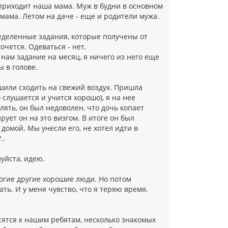
 приходит наша мама. Муж в будни в основном
мама. Летом на даче - еще и родители мужа.
ределенные задания, которые получены от
хочется. Одеваться - нет.
 нам задание на месяц, я ничего из него еще
ы в голове.
шили сходить на свежий воздух. Пришла
 слушается и учится хорошо), я на нее
лять, он был недоволен, что дочь копает
рует он на это визгом. В итоге он был
домой. Мы унесли его, не хотел идти в
..
луйста, идею.
многие другие хорошие люди. Но потом
ать. И у меня чувство, что я теряю время.
сятся к нашим ребятам, несколько знакомых