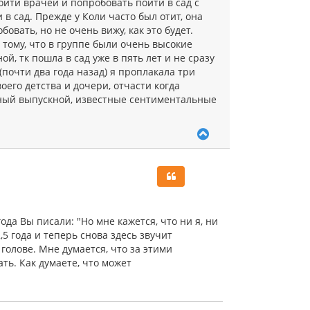
ойти врачей и попробовать пойти в сад с
в сад. Прежде у Коли часто был отит, она
вать, но не очень вижу, как это будет.
 тому, что в группе были очень высокие
ой, тк пошла в сад уже в пять лет и не сразу
(почти два года назад) я проплакала три
его детства и дочери, отчасти когда
льный выпускной, известные сентиментальные
В
е
р
н
у
т
ь
с
ода Вы писали: "
Но мне кажется, что ни я, ни
я
5 года и теперь снова здесь звучит
к
голове. Мне думается, что за этими
н
а
ть. Как думаете, что может
ч
а
л
у