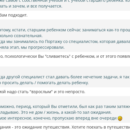
 же самое с собственной учебой и с учебой старшего ребенка: к
лать и зачем, и все получается.
 Вам подходит.
этому, кстати, старшим ребенком сейчас заниматься как-то прощ
вольно сознательная.
гда мы занимались по Портажу со специалистом, которая давал
няла этап, мы прогрессировали.
, психологически Вы "сливаетесь" с ребенком, и от этого появл
гда другой специалист стал давать более нечеткие задачи, я так
о просить делать / помогать делать ребенку.
мой надо стать "взрослым" и это непросто.
зможно, период, который Вы отметили, был как раз таким затя
кладываю. Это не дом / жизнь, а какой-то зал ожидания.
мое интересное, конечно, пропускаю вперед вне очереди
ания - это ожидание путешествия. Хотите поехать в путешеств