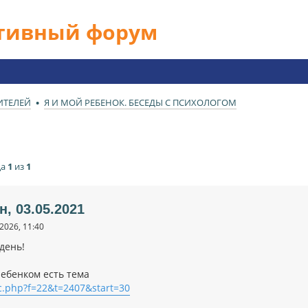
ативный форум
ИТЕЛЕЙ
Я И МОЙ РЕБЕНОК. БЕСЕДЫ С ПСИХОЛОГОМ
ца
1
из
1
н, 03.05.2021
2026, 11:40
день!
ребенком есть тема
c.php?f=22&t=2407&start=30