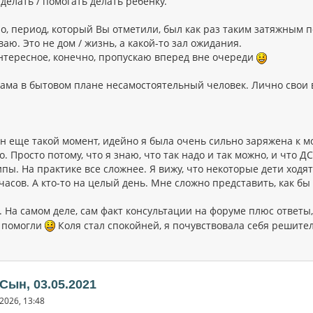
делать / помогать делать ребенку.
о, период, который Вы отметили, был как раз таким затяжным 
аю. Это не дом / жизнь, а какой-то зал ожидания.
нтересное, конечно, пропускаю вперед вне очереди
сама в бытовом плане несамостоятельный человек. Лично свои в
н еще такой момент, идейно я была очень сильно заряжена к м
о. Просто потому, что я знаю, что так надо и так можно, и что
пы. На практике все сложнее. Я вижу, что некоторые дети ходят 
часов. А кто-то на целый день. Мне сложно представить, как бы 
. На самом деле, сам факт консультации на форуме плюс ответы
 помогли
Коля стал спокойней, я почувствовала себя решите
 Сын, 03.05.2021
2026, 13:48