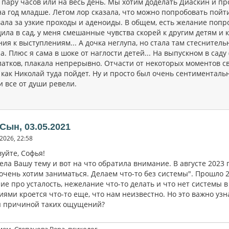
 пару часов или на весь день. Мы хотим доделать Диаскин и пр
а год младше. Летом лор сказала, что можно попробовать пойти 
ла за узкие проходы и аденоиды. В общем, есть желание попробо
ила в сад, у меня смешанные чувства скорей к другим детям и к
ия к выступлениям... А дочка неглупа, но стала там стеснительн
. Плюс я сама в шоке от наглости детей... На выпускном в саду 
атков, плакала непрерывно. Отчасти от некоторых моментов сво
, как Николай туда пойдет. Ну и просто был очень сентимента
и все от души ревели.
 Сын, 03.05.2021
2026, 22:58
уйте, Софья!
ла Вашу тему и вот на что обратила внимание. В августе 2023 г
очень хотим заниматься. Делаем что-то без системы". Прошло 2,
е про усталость, нежелание что-то делать и что нет системы в 
ми кроется что-то еще, что нам неизвестно. Но это важно узна
я причиной таких ощущений?
ием, Степанова Вера, психолог