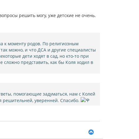
опросы решить могу, уже детские не очень.
а к моменту родов. По религиозным
и так можно, и что ДСА и другие специалисты
екоторые дети ходят в сад, но кто-то при
не сложно представить, как бы Коля ходил в
ответы, помогающие задуматься, нам с Колей
бя решительней, уверенней. Спасибо.
В
е