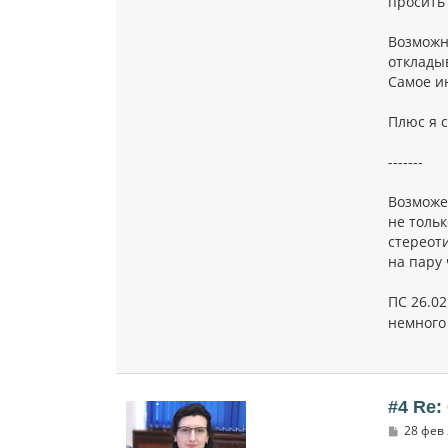
просить 
Возможн
откладыв
Самое и
Плюс я 
-------
Возможе
не тольк
стереоти
на пару 
ПС 26.02
немного
#4 Re:
С
28 фев 
о