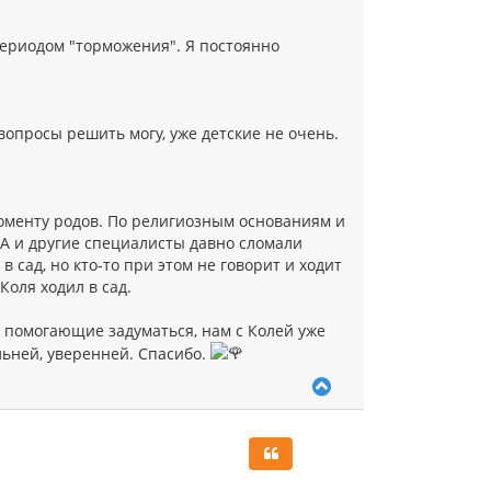
периодом "торможения". Я постоянно
опросы решить могу, уже детские не очень.
оменту родов. По религиозным основаниям и
 ДСА и другие специалисты давно сломали
в сад, но кто-то при этом не говорит и ходит
Коля ходил в сад.
, помогающие задуматься, нам с Колей уже
льней, уверенней. Спасибо.
В
е
р
н
у
т