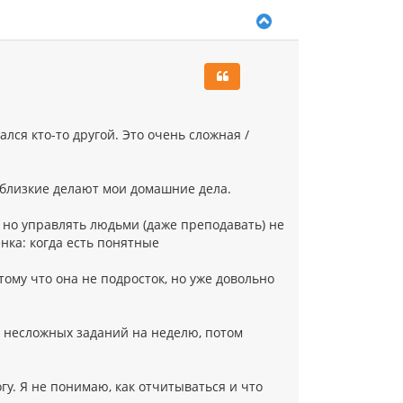
В
е
р
н
у
т
ь
с
лся кто-то другой. Это очень сложная /
я
к
н
а
 близкие делают мои домашние дела.
ч
а
 но управлять людьми (даже преподавать) не
л
енка: когда есть понятные
у
тому что она не подросток, но уже довольно
у несложных заданий на неделю, потом
огу. Я не понимаю, как отчитываться и что