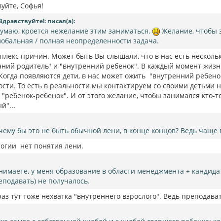
уйте, Софья!
Здравствуйте!: писал(а):
думаю, кроется нежелание этим заниматься.
Желание, чтобы з
глобальная / полная неопределенности задача.
плекс причин. Может быть Вы слышали, что в нас есть нескольк
ний родитель" и "внутренний ребенок". В каждый момент жизни
Когда появляются дети, в нас может ожить "внутренний ребенок
сти. То есть в реальности мы контактируем со своими детьми не
 "ребенок-ребенок". И от этого желание, чтобы занимался кто-то
й"...
чему бы это не быть обычной лени, в конце концов? Ведь чаще
логии нет понятия лени.
нимаете, у меня образование в области менеджмента + кандида
еподавать) не получалось.
раз тут тоже нехватка "внутреннего взрослого". Ведь преподават