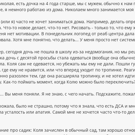
колая, есть дочка на 4 года старше, мы с мужем, обычно к нам
е, я немного работаю из дома. Николаем много занимается моя 
 (или я) часто не хочет заниматься дома. Например, делать оп
. Что-то новое делает, что-то нет. Рисовать - только то, что ему 
еня нет мотивации. В понедельник логопед от реаб центра дала
вала. Хотя мне понятно, что делать... У меня просто нет систем
р, сегодня дочь не пошла в школу из-за недомогания, но мы ре
ка дочь с десятой просьбы стала одеваться (вообще она обычно
а. Коля сам не одевается, но убежать мы ему не дали. Пошли гу
, где ему не нравится, или что вперед уходит по тропинке. Реаги
но разозлен тем, где она расширяла тропинку, и не хотел идти 
у. Как-то поймать момент, когда Колю можно было переключить?
.. Вы меня поняли. Я не знаю, с чего начать. Подскажите, пожа
рожала, было не страшно, потому что я знала, что есть ДСА и 
а усталость или апатия. Самой мне не хочется часто что-то дел
ние про садик: Коля зачислен в обычный сад, там хорошо отно