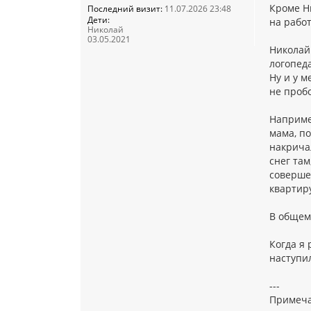
Кроме Ни
Последний визит:
11.07.2026 23:48
Дети:
на работ
Николай
03.05.2021
Николай
логопеда
Ну и у м
не пробо
Наприме
мама, по
накричал
снег там
совершен
квартир
В общем.
Когда я 
наступил
---
Примеча