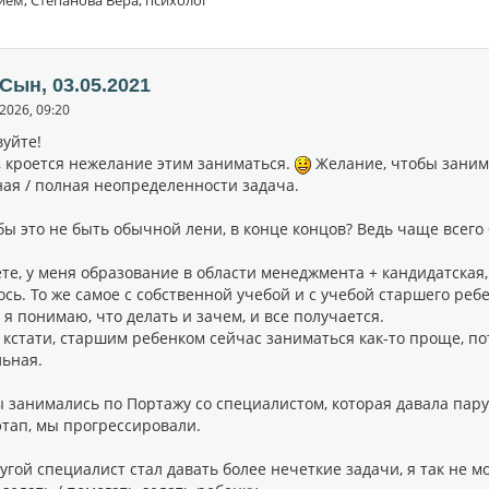
 Сын, 03.05.2021
2026, 09:20
вуйте!
, кроется нежелание этим заниматься.
Желание, чтобы занима
ная / полная неопределенности задача.
бы это не быть обычной лени, в конце концов? Ведь чаще всего
те, у меня образование в области менеджмента + кандидатская,
сь. То же самое с собственной учебой и с учебой старшего реб
 я понимаю, что делать и зачем, и все получается.
 кстати, старшим ребенком сейчас заниматься как-то проще, по
льная.
ы занимались по Портажу со специалистом, которая давала пар
этап, мы прогрессировали.
угой специалист стал давать более нечеткие задачи, я так не м