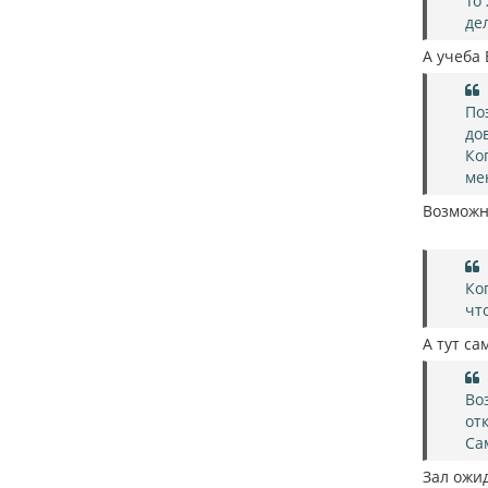
То
де
А учеба
По
до
Ко
ме
Возможно
Ко
чт
А тут са
Во
от
Са
Зал ожид