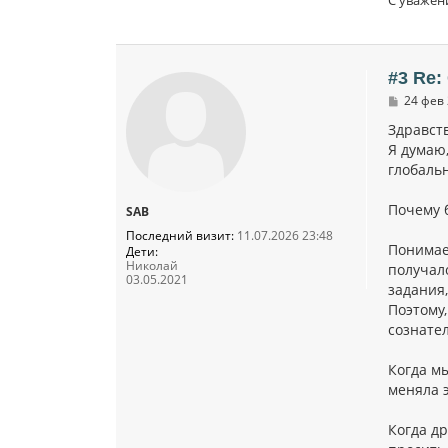
#3 Re:
С
24 фев 
о
о
Здравст
б
Я думаю
щ
глобаль
е
н
и
Почему 
SAB
е
Последний визит:
11.07.2026 23:48
Понимае
Дети:
Николай
получало
03.05.2021
задания,
Поэтому,
сознате
Когда м
меняла 
Когда др