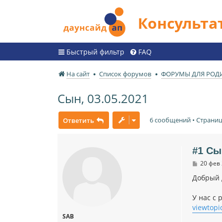
Консульт
Быстрый фильтр
FAQ
На сайт
Список форумов
ФОРУМЫ ДЛЯ РОД
Сын, 03.05.2021
6 сообщений • Страни
Ответить
#1 Сы
С
20 фев 
о
о
Добрый 
б
щ
У нас с 
е
н
viewtopi
и
SAB
е