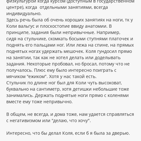
физкультурой когда курсом (доступным в государственном
е
у
центре), когда отдельными занятиями, всегда
индивидуально.
Здесь речь была об очень хороших занятиях на ноги, тк у
Коли вальгус и плоскостопие ввиду анатомии. В
принципе, задания были непривычные. Например,
сидя на стульчике, скомкать босыми ступнями платочек и
поднять его пальцами ног. Или лежа на спине, на прямых
поднятых ногах удержать мешочек. Коля гундосил прямо
на занятии, так как не хотел делать или доделывать
задания. Некоторые пробовал, но бросал, потому что не
получалось. Плюс ему было интересно поиграть с
мячиком "ежиком". Хотя у нас такой есть.
Стульчик по длине ног был для Коли чуть высоковат,
буквально на сантиметр, хотя детишки небольшие тоже
занимались. Держать поднятые ноги прямо с коленями
вместе ему тоже непривычно.
В общем, не всегда, и дома тоже, нам удается справляться
с негативизмом или "делаю, что хочу".
Интересно, что бы делал Коля, если б я была за дверью.