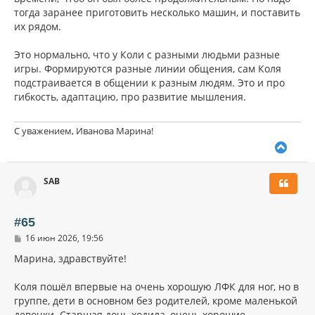
тогда заранее приготовить несколько машин, и поставить
их рядом.
Это нормально, что у Коли с разными людьми разные
игры. Формируются разные линии общения, сам Коля
подстраивается в общении к разным людям. Это и про
гибкость, адаптацию, про развитие мышления.
С уважением, Иванова Марина!
В
е
р
SAB
н
у
т
ь
#65
с
С
16 июн 2026, 19:56
я
о
к
о
Марина, здравствуйте!
н
б
щ
а
Коля пошёл впервые на очень хорошую ЛФК для ног, но в
е
ч
н
группе, дети в основном без родителей, кроме маленькой
а
и
л
девочки. Старшая дочь ходила, очень хорошие