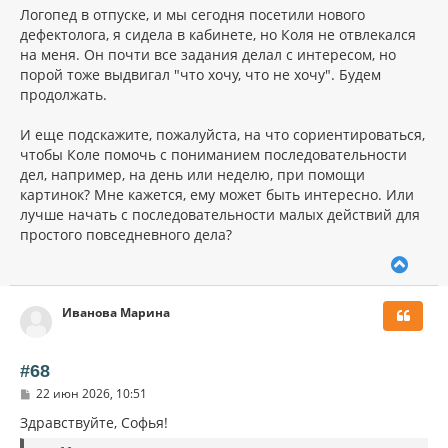
Логопед в отпуске, и мы сегодня посетили нового
дефектолога, я сидела в кабинете, но Коля не отвлекался
на меня. Он почти все задания делал с интересом, но
порой тоже выдвигал "что хочу, что не хочу". Будем
продолжать.
И еще подскажите, пожалуйста, на что сориентироваться,
чтобы Коле помочь с пониманием последовательности
дел, например, на день или неделю, при помощи
картинок? Мне кажется, ему может быть интересно. Или
лучше начать с последовательности малых действий для
простого повседневного дела?
В
е
р
Иванова Марина
н
у
т
ь
#68
с
С
22 июн 2026, 10:51
я
о
к
о
Здравствуйте, Софья!
н
б