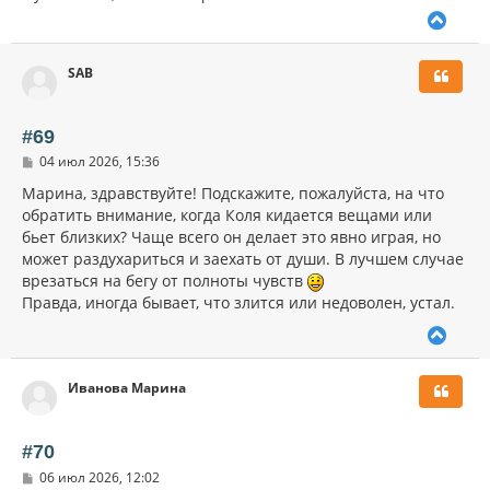
В
е
р
SAB
н
у
т
ь
#69
с
С
04 июл 2026, 15:36
я
о
к
о
Марина, здравствуйте! Подскажите, пожалуйста, на что
н
б
обратить внимание, когда Коля кидается вещами или
щ
а
бьет близких? Чаще всего он делает это явно играя, но
е
ч
н
может раздухариться и заехать от души. В лучшем случае
а
и
л
врезаться на бегу от полноты чувств
е
у
Правда, иногда бывает, что злится или недоволен, устал.
В
е
р
Иванова Марина
н
у
т
ь
#70
с
С
06 июл 2026, 12:02
я