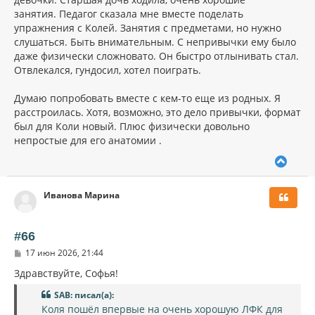
е
у
занятия. Педагог сказала мне вместе поделать
упражнения с Колей. Занятия с предметами, но нужно
слушаться. Быть внимательным. С непривычки ему было
даже физически сложновато. Он быстро отлынивать стал.
Отвлекался, гундосил, хотел поиграть.
Думаю попробовать вместе с кем-то еще из родных. Я
расстроилась. Хотя, возможно, это дело привычки, формат
был для Коли новый. Плюс физически довольно
непростые для его анатомии .
В
е
р
Иванова Марина
н
у
т
ь
#66
с
С
17 июн 2026, 21:44
я
о
к
о
Здравствуйте, Софья!
н
б
щ
а
SAB: писал(а):
е
ч
Коля пошёл впервые на очень хорошую ЛФК для
н