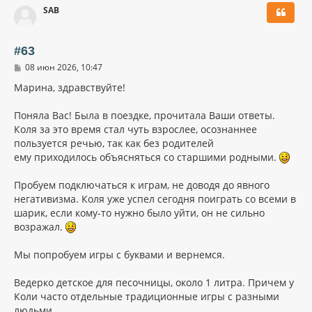
SAB
н
у
т
ь
#63
с
С
08 июн 2026, 10:47
я
о
к
о
Марина, здравствуйте!
н
б
щ
а
Поняла Вас! Была в поездке, прочитала Ваши ответы.
е
ч
н
Коля за это время стал чуть взрослее, осознаннее
а
и
л
пользуется речью, так как без родителей
е
у
ему приходилось объясняться со старшими родными.
Пробуем подключаться к играм, не доводя до явного
негативизма. Коля уже успел сегодня поиграть со всеми в
шарик, если кому-то нужно было уйти, он не сильно
возражал.
Мы попробуем игры с буквами и вернемся.
Ведерко детское для песочницы, около 1 литра. Причем у
Коли часто отдельные традиционные игры с разными
людьми.