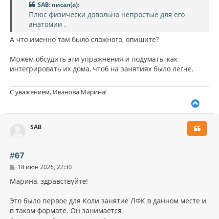
SAB: писал(а):
Плюс физически довольно непростые для его
анатомии .
А что именно там было сложного, опишите?
Можем обсудить эти упражнения и подумать, как
интегрировать их дома, чтоб на занятиях было легче.
С уважением, Иванова Марина!
В
е
р
SAB
н
у
т
ь
#67
с
С
18 июн 2026, 22:30
я
о
к
о
Марина, здравствуйте!
н
б
щ
а
Это было первое для Коли занятие ЛФК в данном месте и
е
ч
н
в таком формате. Он занимается
а
и
л