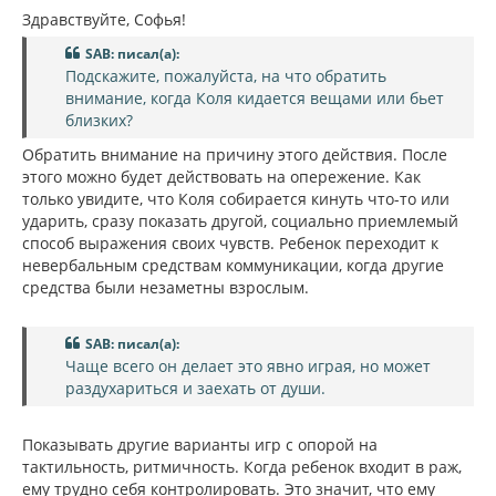
о
к
о
Здравствуйте, Софья!
н
б
щ
а
SAB: писал(а):
е
ч
Подскажите, пожалуйста, на что обратить
н
а
и
внимание, когда Коля кидается вещами или бьет
л
е
близких?
у
Обратить внимание на причину этого действия. После
этого можно будет действовать на опережение. Как
только увидите, что Коля собирается кинуть что-то или
ударить, сразу показать другой, социально приемлемый
способ выражения своих чувств. Ребенок переходит к
невербальным средствам коммуникации, когда другие
средства были незаметны взрослым.
SAB: писал(а):
Чаще всего он делает это явно играя, но может
раздухариться и заехать от души.
Показывать другие варианты игр с опорой на
тактильность, ритмичность. Когда ребенок входит в раж,
ему трудно себя контролировать. Это значит, что ему