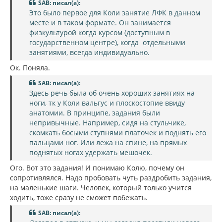
щ
а
SAB: писал(а):
е
ч
Это было первое для Коли занятие ЛФК в данном
н
а
и
месте и в таком формате. Он занимается
л
е
физкультурой когда курсом (доступным в
у
государственном центре), когда отдельными
занятиями, всегда индивидуально.
Ок. Поняла.
SAB: писал(а):
Здесь речь была об очень хороших занятиях на
ноги, тк у Коли вальгус и плоскостопие ввиду
анатомии. В принципе, задания были
непривычные. Например, сидя на стульчике,
скомкать босыми ступнями платочек и поднять его
пальцами ног. Или лежа на спине, на прямых
поднятых ногах удержать мешочек.
Ого. Вот это задания! И понимаю Колю, почему он
сопротивлялся. Надо пробовать чуть раздробить задания,
на маленькие шаги. Человек, который только учится
ходить, тоже сразу не сможет побежать.
SAB: писал(а):