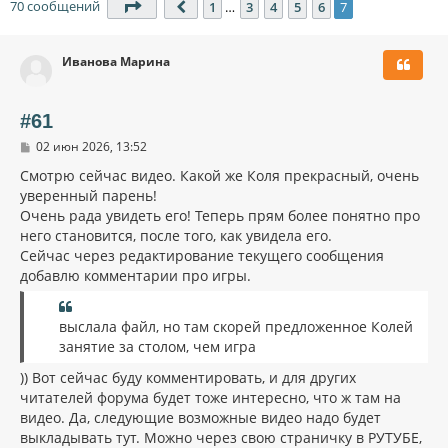
70 сообщений
Страница
7
из
7
1
…
3
4
5
6
7
Пред.
Иванова Марина
#61
С
02 июн 2026, 13:52
о
о
Смотрю сейчас видео. Какой же Коля прекрасный, очень
б
уверенный парень!
щ
Очень рада увидеть его! Теперь прям более понятно про
е
н
него становится, после того, как увидела его.
и
Сейчас через редактирование текущего сообщения
е
добавлю комментарии про игры.
выслала файл, но там скорей предложенное Колей
занятие за столом, чем игра
)) Вот сейчас буду комментировать, и для других
читателей форума будет тоже интересно, что ж там на
видео. Да, следующие возможные видео надо будет
выкладывать тут. Можно через свою страничку в РУТУБЕ,