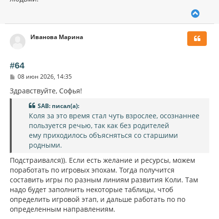
В
е
р
Иванова Марина
н
у
т
ь
#64
с
С
08 июн 2026, 14:35
я
о
к
о
Здравствуйте, Софья!
н
б
щ
а
SAB: писал(а):
е
ч
Коля за это время стал чуть взрослее, осознаннее
н
а
и
пользуется речью, так как без родителей
л
е
ему приходилось объясняться со старшими
у
родными.
Подстраивался)). Если есть желание и ресурсы, можем
поработать по игровых эпохам. Тогда получится
составить игры по разным линиям развития Коли. Там
надо будет заполнить некоторые таблицы, чтоб
определить игровой этап, и дальше работать по по
определенным направлениям.