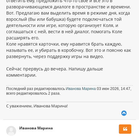
ответить ему, предложить что-то свое и все это в
разворачивающемся диалоге в пространстве и времени.
Вот. Предлагаю вам выделить время в режиме дня, когда
взрослый (Вы или бабушка) будете подключаться той
деятельности или игре, которую организует Коля, и
соглашаться с ней, вести в ней диалог, помогать Коле
расширять его.
Коле нравятся карточки, ему нравится брать каждую,
называть ее, и убирать в коробочку. Вот это и поясню как
развернуть, через поддержку игры на видео.
Сейчас прервусь до вечера. Напишу дальше
комментарии.
Последний раз редактировалось
Иванова Марина
03 июн 2026, 14:47,
всего редактировалось 2 раза.
С уважением, Иванова Марина!
В
е
р
Иванова Марина
н
у
т