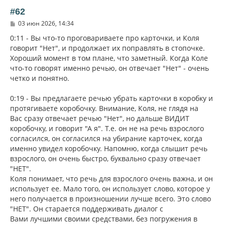
ь
#62
с
С
03 июн 2026, 14:34
я
о
к
о
0:11 - Вы что-то проговариваете про карточки, и Коля
н
б
говорит "Нет", и продолжает их поправлять в стопочке.
щ
а
Хороший момент в том плане, что заметный. Когда Коле
е
ч
н
что-то говорят именно речью, он отвечает "Нет" - очень
а
и
л
четко и понятно.
е
у
0:19 - Вы предлагаете речью убрать карточки в коробку и
протягиваете коробочку. Внимание, Коля, не глядя на
Вас сразу отвечает речью "Нет", но дальше ВИДИТ
коробочку, и говорит "А я". Т.е. он не на речь взрослого
согласился, он согласился на убирание карточек, когда
именно увидел коробочку. Напомню, когда слышит речь
взрослого, он очень быстро, буквально сразу отвечает
"НЕТ".
Коля понимает, что речь для взрослого очень важна, и он
использует ее. Мало того, он использует слово, которое у
него получается в произношении лучше всего. Это слово
"НЕТ". Он старается поддерживать диалог с
Вами лучшими своими средствами, без погружения в