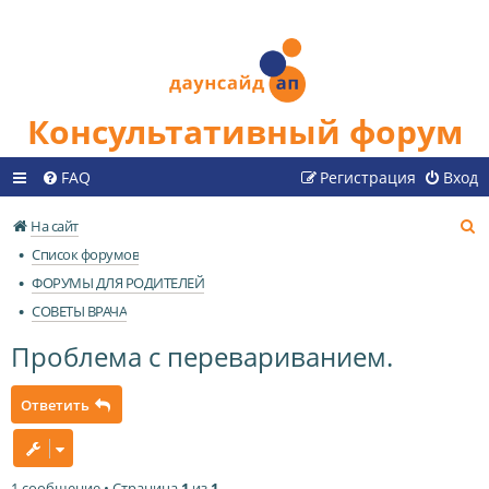
Консультативный форум
FAQ
Регистрация
Вход
П
На сайт
о
Список форумов
и
ФОРУМЫ ДЛЯ РОДИТЕЛЕЙ
с
СОВЕТЫ ВРАЧА
к
Проблема с перевариванием.
Ответить
1 сообщение • Страница
1
из
1