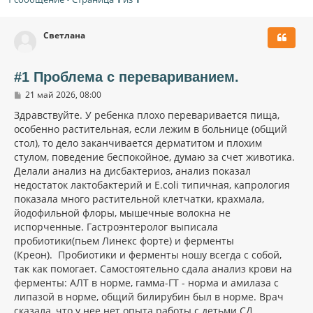
Светлана
#1 Проблема с перевариванием.
С
21 май 2026, 08:00
о
о
Здравствуйте. У ребенка плохо переваривается пища,
б
особенно растительная, если лежим в больнице (общий
щ
стол), то дело заканчивается дерматитом и плохим
е
н
стулом, поведение беспокойное, думаю за счет животика.
и
Делали анализ на дисбактериоз, анализ показал
е
недостаток лактобактерий и Е.coli типичная, капрология
показала много растительной клетчатки, крахмала,
йодофильной флоры, мышечные волокна не
испорченные. Гастроэнтеролог выписала
пробиотики(пьем Линекс форте) и ферменты
(Креон). Пробиотики и ферменты ношу всегда с собой,
так как помогает. Самостоятельно сдала анализ крови на
ферменты: АЛТ в норме, гамма-ГТ - норма и амилаза с
липазой в норме, общий билирубин был в норме. Врач
сказала, что у нее нет опыта работы с детьми СД.