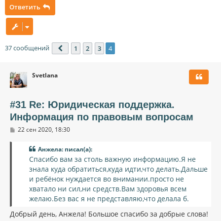
Ответить
37 сообщений
1
2
3
4
Пред.
Svetlana
#31 Re: Юридическая поддержка.
Информация по правовым вопросам
С
22 сен 2020, 18:30
о
о
Анжела: писал(а):
б
щ
Спасибо вам за столь важную информацию.Я не
е
знала куда обратиться,куда идти,что делать.Дальше
н
и
и ребёнок нуждается во внимании.просто не
е
хватало ни сил,ни средств.Вам здоровья всем
желаю.Без вас я не представляю,что делала б.
Добрый день, Анжела! Большое спасибо за добрые слова!