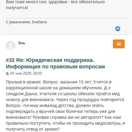
Вам тоже много сил, здоровья - все обязательно
получится!
С уважением, Svetlana
В
е
р
Эль
н
у
т
ь
#32 Re: Юридическая поддержка.
с
Информация по правовым вопросам
я
С
к
01 ноя 2020, 20:55
о
н
о
Призыв в армию. Вопрос- мальчик 15 лет. Учится в
а
б
коррекционной школе на домашнем обучении. Д-з
ч
щ
а
синдром Дауна. Учителя со школы обязали пройти мёд
е
н
л
осмотр для военкомата. Через год процедура повторится.
и
у
Вопрос- почему инвалид детства, должен опять
е
подтверждать у врачей свои болячки теперь уже для
военкомата? Розовая справка им не авторитет? Как нам
правильно поступить, чтобы не проходить медосмотры, и
получить отвод от армии?