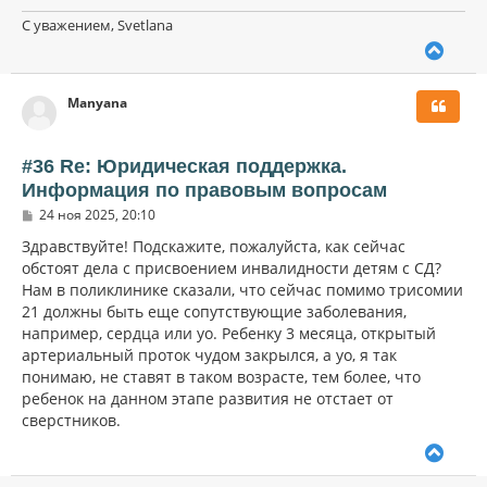
С уважением, Svetlana
В
е
р
Manyana
н
у
т
ь
#36 Re: Юридическая поддержка.
с
Информация по правовым вопросам
я
С
к
24 ноя 2025, 20:10
о
н
о
Здравствуйте! Подскажите, пожалуйста, как сейчас
а
б
обстоят дела с присвоением инвалидности детям с СД?
ч
щ
а
Нам в поликлинике сказали, что сейчас помимо трисомии
е
н
л
21 должны быть еще сопутствующие заболевания,
и
у
например, сердца или уо. Ребенку 3 месяца, открытый
е
артериальный проток чудом закрылся, а уо, я так
понимаю, не ставят в таком возрасте, тем более, что
ребенок на данном этапе развития не отстает от
сверстников.
В
е