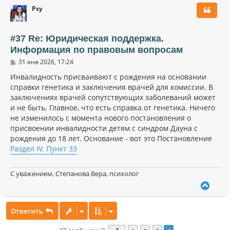
р
Psy
н
у
т
ь
#37 Re: Юридическая поддержка.
с
Информация по правовым вопросам
я
С
к
31 янв 2026, 17:24
о
н
о
Инвалидность присваивают с рождения на основании
а
б
справки генетика и заключения врачей для комиссии. В
ч
щ
а
заключениях врачей сопутствующих заболеваний может
е
н
л
и не быть. Главное, что есть справка от генетика. Ничего
и
у
не изменилось с момента нового постановления о
е
присвоении инвалидности детям с синдром Дауна с
рождения до 18 лет. Основание - вот это Постановление
Раздел IV. Пункт 33
С уважением, Степанова Вера, психолог
В
е
р
Ответить
н
у
т