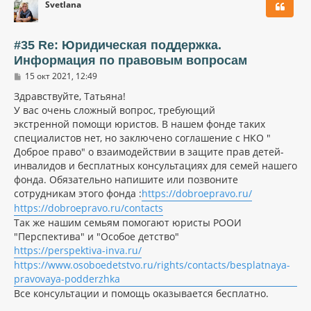
Svetlana
н
у
т
ь
#35 Re: Юридическая поддержка.
с
Информация по правовым вопросам
я
С
к
15 окт 2021, 12:49
о
н
о
Здравствуйте, Татьяна!
а
б
У вас очень сложный вопрос, требующий
ч
щ
а
экстренной помощи юристов. В нашем фонде таких
е
н
л
специалистов нет, но заключено соглашение с НКО "
и
у
Доброе право" о взаимодействии в защите прав детей-
е
инвалидов и бесплатных консультациях для семей нашего
фонда. Обязательно напишите или позвоните
сотрудникам этого фонда :
https://dobroepravo.ru/
https://dobroepravo.ru/contacts
Так же нашим семьям помогают юристы РООИ
"Перспектива" и "Особое детство"
https://perspektiva-inva.ru/
https://www.osoboedetstvo.ru/rights/contacts/besplatnaya-
pravovaya-podderzhka
Все консультации и помощь оказывается бесплатно.