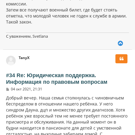
комиссии.
Затем все получают военный билет, где будет стоять
отметка, что молодой человек не годен к службе в армии.
Такой закон.
С уважением, Svetlana
В
е
р
TanyX
н
у
т
ь
#34 Re: Юридическая поддержка.
с
Информация по правовым вопросам
я
С
к
04 окт 2021, 21:31
о
н
о
Добрый вечер. Наша семья столкнулась с чиновничьем
а
б
беспределом в отношении нашего ребёнка. У него
ч
щ
а
синдром Дауна, дцп и множество других диагнозов. Хотя
е
н
л
ребёнок уже взрослый тем не менее требует постоянного
и
у
присмотра и обслуживания. На данный момент он в
е
будни находится в пансионате для детей с умственной
отсталостью, на выходные забираем домой. С