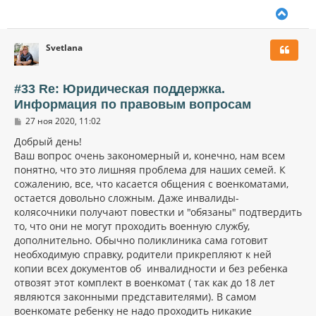
В
е
р
Svetlana
н
у
т
ь
#33 Re: Юридическая поддержка.
с
Информация по правовым вопросам
я
С
к
27 ноя 2020, 11:02
о
н
о
Добрый день!
а
б
Ваш вопрос очень закономерный и, конечно, нам всем
ч
щ
а
понятно, что это лишняя проблема для наших семей. К
е
н
л
сожалению, все, что касается общения с военкоматами,
и
у
остается довольно сложным. Даже инвалиды-
е
колясочники получают повестки и "обязаны" подтвердить
то, что они не могут проходить военную службу,
дополнительно. Обычно поликлиника сама готовит
необходимую справку, родители прикрепляют к ней
копии всех документов об инвалидности и без ребенка
отвозят этот комплект в военкомат ( так как до 18 лет
являются законными представителями). В самом
военкомате ребенку не надо проходить никакие