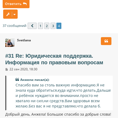
Ответить
37 сообщений
1
2
3
4
Пред.
Svetlana
#31 Re: Юридическая поддержка.
Информация по правовым вопросам
С
22 сен 2020, 18:30
о
о
Анжела: писал(а):
б
щ
Спасибо вам за столь важную информацию.Я не
е
знала куда обратиться,куда идти,что делать.Дальше
н
и
и ребёнок нуждается во внимании.просто не
е
хватало ни сил,ни средств.Вам здоровья всем
желаю.Без вас я не представляю,что делала б.
Добрый день, Анжела! Большое спасибо за добрые слова!