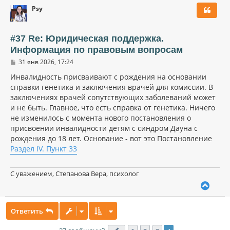
р
Psy
н
у
т
ь
#37 Re: Юридическая поддержка.
с
Информация по правовым вопросам
я
С
к
31 янв 2026, 17:24
о
н
о
Инвалидность присваивают с рождения на основании
а
б
справки генетика и заключения врачей для комиссии. В
ч
щ
а
заключениях врачей сопутствующих заболеваний может
е
н
л
и не быть. Главное, что есть справка от генетика. Ничего
и
у
не изменилось с момента нового постановления о
е
присвоении инвалидности детям с синдром Дауна с
рождения до 18 лет. Основание - вот это Постановление
Раздел IV. Пункт 33
С уважением, Степанова Вера, психолог
В
е
р
Ответить
н
у
т