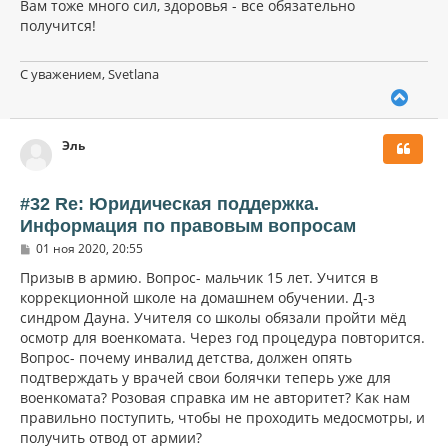
Вам тоже много сил, здоровья - все обязательно
получится!
С уважением, Svetlana
В
е
р
Эль
н
у
т
ь
#32 Re: Юридическая поддержка.
с
Информация по правовым вопросам
я
С
к
01 ноя 2020, 20:55
о
н
о
Призыв в армию. Вопрос- мальчик 15 лет. Учится в
а
б
коррекционной школе на домашнем обучении. Д-з
ч
щ
а
синдром Дауна. Учителя со школы обязали пройти мёд
е
н
л
осмотр для военкомата. Через год процедура повторится.
и
у
Вопрос- почему инвалид детства, должен опять
е
подтверждать у врачей свои болячки теперь уже для
военкомата? Розовая справка им не авторитет? Как нам
правильно поступить, чтобы не проходить медосмотры, и
получить отвод от армии?