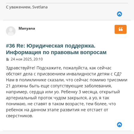
С уважением, Svetlana
В
е
р
Manyana
н
у
т
ь
#36 Re: Юридическая поддержка.
с
Информация по правовым вопросам
я
С
к
24 ноя 2025, 20:10
о
н
о
Здравствуйте! Подскажите, пожалуйста, как сейчас
а
б
обстоят дела с присвоением инвалидности детям с СД?
ч
щ
а
Нам в поликлинике сказали, что сейчас помимо трисомии
е
н
л
21 должны быть еще сопутствующие заболевания,
и
у
например, сердца или уо. Ребенку 3 месяца, открытый
е
артериальный проток чудом закрылся, а уо, я так
понимаю, не ставят в таком возрасте, тем более, что
ребенок на данном этапе развития не отстает от
сверстников.
В
е