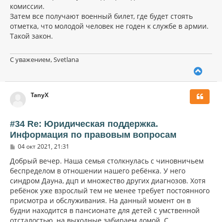
комиссии.
Затем все получают военный билет, где будет стоять
отметка, что молодой человек не годен к службе в армии.
Такой закон.
С уважением, Svetlana
В
е
р
TanyX
н
у
т
ь
#34 Re: Юридическая поддержка.
с
Информация по правовым вопросам
я
С
к
04 окт 2021, 21:31
о
н
о
Добрый вечер. Наша семья столкнулась с чиновничьем
а
б
беспределом в отношении нашего ребёнка. У него
ч
щ
а
синдром Дауна, дцп и множество других диагнозов. Хотя
е
н
л
ребёнок уже взрослый тем не менее требует постоянного
и
у
присмотра и обслуживания. На данный момент он в
е
будни находится в пансионате для детей с умственной
отсталостью, на выходные забираем домой. С