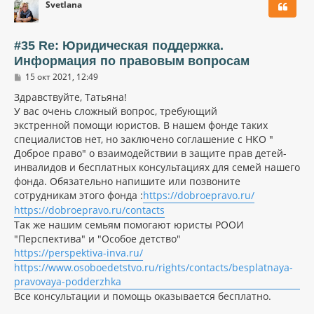
Svetlana
н
у
т
ь
#35 Re: Юридическая поддержка.
с
Информация по правовым вопросам
я
С
к
15 окт 2021, 12:49
о
н
о
Здравствуйте, Татьяна!
а
б
У вас очень сложный вопрос, требующий
ч
щ
а
экстренной помощи юристов. В нашем фонде таких
е
н
л
специалистов нет, но заключено соглашение с НКО "
и
у
Доброе право" о взаимодействии в защите прав детей-
е
инвалидов и бесплатных консультациях для семей нашего
фонда. Обязательно напишите или позвоните
сотрудникам этого фонда :
https://dobroepravo.ru/
https://dobroepravo.ru/contacts
Так же нашим семьям помогают юристы РООИ
"Перспектива" и "Особое детство"
https://perspektiva-inva.ru/
https://www.osoboedetstvo.ru/rights/contacts/besplatnaya-
pravovaya-podderzhka
Все консультации и помощь оказывается бесплатно.