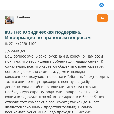
В
е
р
Svetlana
н
у
т
ь
#33 Re: Юридическая поддержка.
с
Информация по правовым вопросам
я
С
к
27 ноя 2020, 11:02
о
н
о
Добрый день!
а
б
Ваш вопрос очень закономерный и, конечно, нам всем
ч
щ
а
понятно, что это лишняя проблема для наших семей. К
е
н
л
сожалению, все, что касается общения с военкоматами,
и
у
остается довольно сложным. Даже инвалиды-
е
колясочники получают повестки и "обязаны" подтвердить
то, что они не могут проходить военную службу,
дополнительно. Обычно поликлиника сама готовит
необходимую справку, родители прикрепляют к ней
копии всех документов об инвалидности и без ребенка
отвозят этот комплект в военкомат ( так как до 18 лет
являются законными представителями). В самом
военкомате ребенку не надо проходить никакие