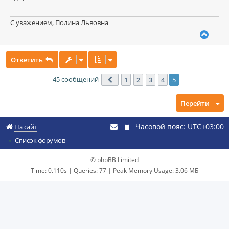
е
ч
н
а
и
С уважением, Полина Львовна
л
е
В
у
е
р
Ответить
н
у
т
45 сообщений
1
2
3
4
5
Пред.
ь
с
Перейти
я
к
н
Часовой пояс:
UTC+03:00
На сайт
а
ч
Список форумов
а
л
© phpBB Limited
у
Time: 0.110s
|
Queries: 77
| Peak Memory Usage: 3.06 МБ