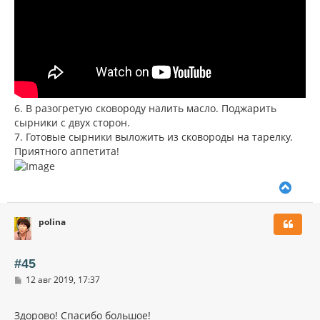
6. В разогретую сковороду налить масло. Поджарить
сырники с двух сторон.
7. Готовые сырники выложить из сковороды на тарелку.
Приятного аппетита!
В
е
р
polina
н
у
т
ь
#45
с
С
12 авг 2019, 17:37
я
о
к
о
н
б
Здорово! Спасибо большое!
щ
а