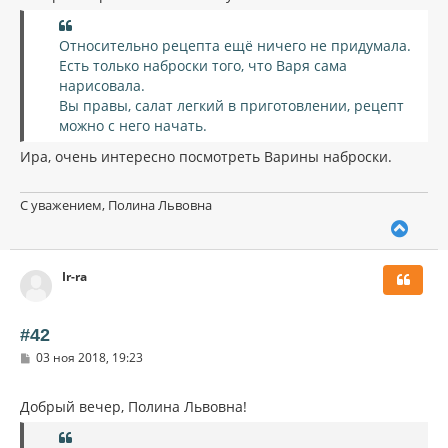
Относительно рецепта ещё ничего не придумала.
Есть только наброски того, что Варя сама
нарисовала.
Вы правы, салат легкий в приготовлении, рецепт
можно с него начать.
Ира, очень интересно посмотреть Варины наброски.
С уважением, Полина Львовна
В
е
р
Ir-ra
н
у
т
ь
#42
с
С
03 ноя 2018, 19:23
я
о
к
о
н
б
Добрый вечер, Полина Львовна!
щ
а
е
ч
н
а