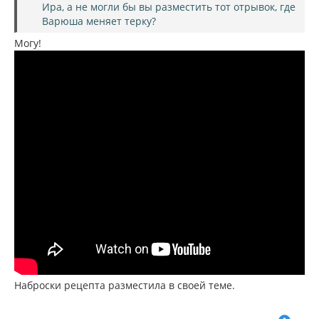
и
Ира, а не могли бы вы разместить тот отрывок, где
л
е
Варюша меняет терку?
у
Могу!
Наброски рецепта разместила в своей теме.