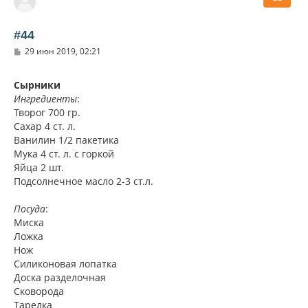
у
т
ь
#44
с
С
29 июн 2019, 02:21
я
о
к
о
н
б
Сырники
щ
а
Ингредиенты
:
е
ч
н
Творог 700 гр.
а
и
л
Сахар 4 ст. л.
е
у
Ванилин 1/2 пакетика
Мука 4 ст. л. с горкой
Яйца 2 шт.
Подсолнечное масло 2-3 ст.л.
Посуда
:
Миска
Ложка
Нож
Силиконовая лопатка
Доска разделочная
Сковорода
Тарелка