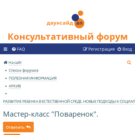
Консультативный форум
FAQ
Регистрация
Вход
П
На сайт
о
Список форумов
и
ПОЛЕЗНАЯ ИНФОРМАЦИЯ
с
АРХИВ
к
РАЗВИТИЕ РЕБЕНКА В ЕСТЕСТВЕННОЙ СРЕДЕ. НОВЫЕ ПОДХОДЫ К СОЦИ
Мастер-класс "Поваренок".
Ответить