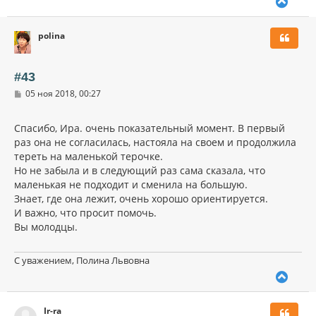
В
е
р
polina
н
у
т
ь
#43
с
С
05 ноя 2018, 00:27
я
о
к
о
н
б
Спасибо, Ира. очень показательный момент. В первый
щ
а
раз она не согласилась, настояла на своем и продолжила
е
ч
н
тереть на маленькой терочке.
а
и
л
Но не забыла и в следующий раз сама сказала, что
е
у
маленькая не подходит и сменила на большую.
Знает, где она лежит, очень хорошо ориентируется.
И важно, что просит помочь.
Вы молодцы.
С уважением, Полина Львовна
В
е
р
Ir-ra
н