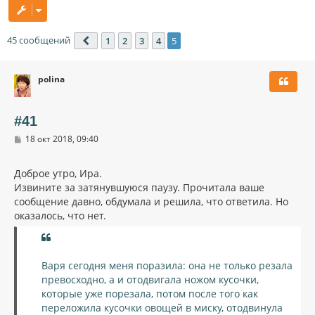
45 сообщений
1
2
3
4
5
Пред.
polina
#41
С
18 окт 2018, 09:40
о
о
б
Доброе утро, Ира.
щ
Извините за затянувшуюся паузу. Прочитала ваше
е
н
сообщение давно, обдумала и решила, что ответила. Но
и
оказалось, что нет.
е
Варя сегодня меня поразила: она не только резала
превосходно, а и отодвигала ножом кусочки,
которые уже порезала, потом после того как
переложила кусочки овощей в миску, отодвинула