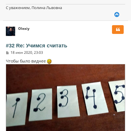
С уважением, Полина Львовна
В
е
р
Olexiy
н
у
т
ь
#32 Re: Учимся считать
с
С
18 июн 2020, 23:03
я
о
к
о
Чтобы было виднее
н
б
щ
а
е
ч
н
а
и
л
е
у