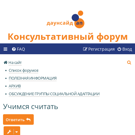
Консультативный форум
FAQ
Регистрация
Вход
П
На сайт
о
Список форумов
и
ПОЛЕЗНАЯ ИНФОРМАЦИЯ
с
АРХИВ
к
ОБСУЖДЕНИЕ ГРУППЫ СОЦИАЛЬНОЙ АДАПТАЦИИ
Учимся считать
Ответить