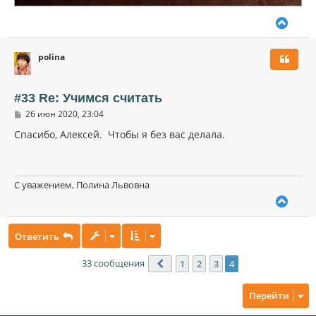
В
е
р
polina
н
у
т
ь
#33 Re: Учимся считать
с
С
26 июн 2020, 23:04
я
о
к
о
Спасибо, Алексей. Чтобы я без вас делала.
н
б
щ
а
е
ч
н
а
и
С уважением, Полина Львовна
л
е
В
у
е
р
Ответить
н
у
т
33 сообщения
1
2
3
4
Пред.
ь
с
Перейти
я
к