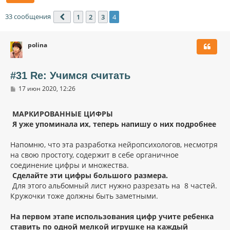
33 сообщения
1
2
3
4
Пред.
polina
#31 Re: Учимся считать
С
17 июн 2020, 12:26
о
о
б
МАРКИРОВАННЫЕ ЦИФРЫ
щ
Я уже упоминала их, теперь напишу о них подробнее
е
н
и
Напомню, что эта разработка нейропсихологов, несмотря
е
на свою простоту, содержит в себе органичное
соединение цифры и множества.
Сделайте эти цифры большого размера.
Для этого альбомный лист нужно разрезать на 8 частей.
Кружочки тоже должны быть заметными.
На первом этапе использования цифр учите ребенка
ставить по одной мелкой игрушке на каждый