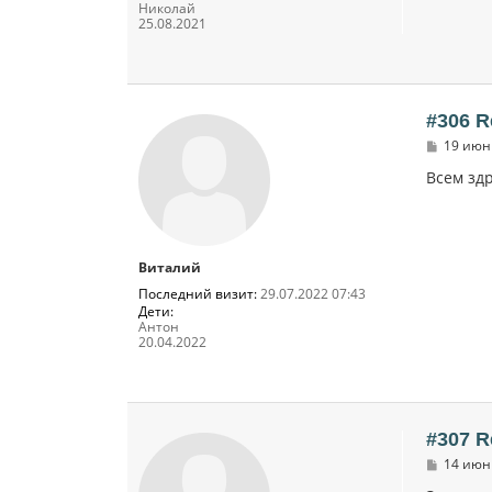
Николай
25.08.2021
#306 R
С
19 июн 
о
о
Всем здр
б
щ
е
н
и
Виталий
е
Последний визит:
29.07.2022 07:43
Дети:
Антон
20.04.2022
#307 R
С
14 июн 
о