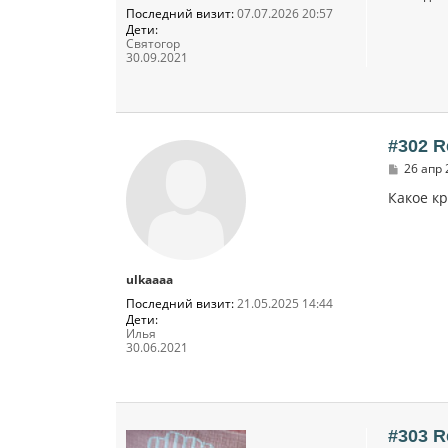
Последний визит:
07.07.2026 20:57
Дети:
Святогор
30.09.2021
#302 R
С
26 апр 
о
о
Какое кр
б
щ
е
н
и
ulkaaaa
е
Последний визит:
21.05.2025 14:44
Дети:
Илья
30.06.2021
#303 R