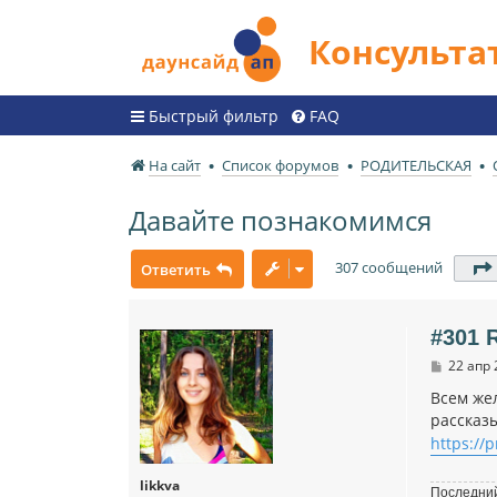
Консульт
Быстрый фильтр
FAQ
На сайт
Список форумов
РОДИТЕЛЬСКАЯ
Давайте познакомимся
307 сообщений
Ответить
#301 
С
22 апр 
о
о
Всем же
б
рассказ
щ
е
https://
н
и
likkva
е
Последний