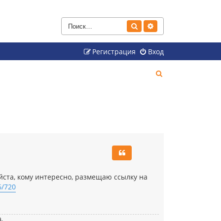
Поиск
Расширенный поиск
Регистрация
Вход
П
о
и
с
к
йста, кому интересно, размещаю ссылку на
6/720
а.