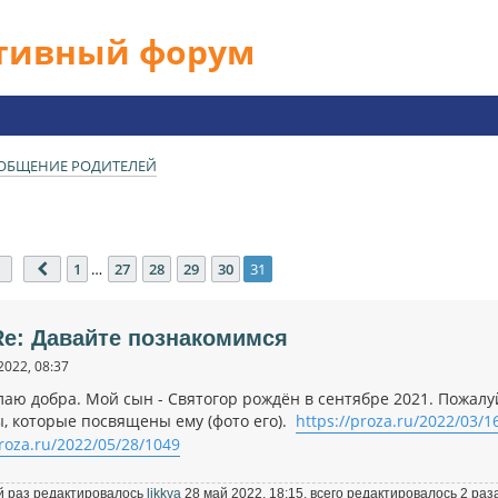
ативный форум
ОБЩЕНИЕ РОДИТЕЛЕЙ
Страница
31
из
31
1
…
27
28
29
30
31
Пред.
Re: Давайте познакомимся
2022, 08:37
лаю добра. Мой сын - Святогор рождён в сентябре 2021. Пожалу
ы, которые посвящены ему (фото его).
https://proza.ru/2022/03/1
proza.ru/2022/05/28/1049
 раз редактировалось
likkva
28 май 2022, 18:15, всего редактировалось 2 раз