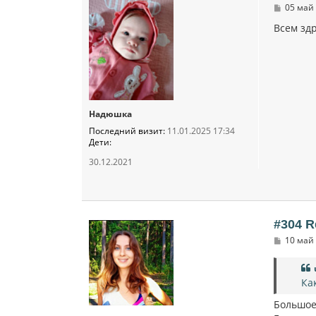
С
05 май 
о
о
Всем зд
б
щ
е
н
и
е
Надюшка
Последний визит:
11.01.2025 17:34
Дети:
30.12.2021
#304 R
С
10 май 
о
о
б
щ
Ка
е
н
Большое
и