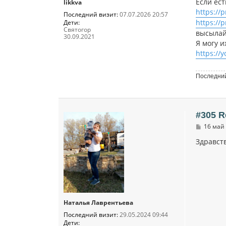
Если ес
е
likkva
https://
Последний визит:
07.07.2026 20:57
https://
Дети:
Святогор
высылай
30.09.2021
Я могу 
https://
Последний
#305 R
С
16 май 
о
о
Здравств
б
щ
е
н
и
е
Наталья Лаврентьева
Последний визит:
29.05.2024 09:44
Дети: