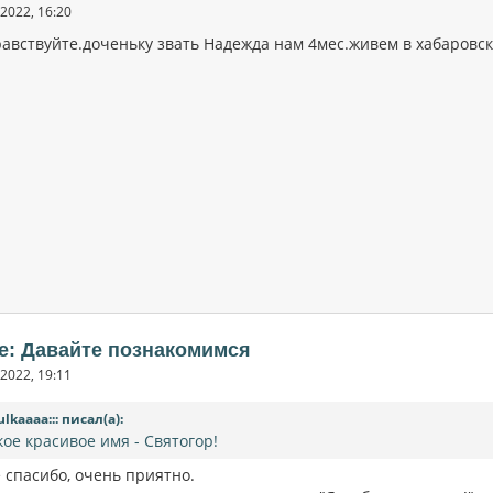
2022, 16:20
равствуйте.доченьку звать Надежда нам 4мес.живем в хабаровс
e: Давайте познакомимся
2022, 19:11
ulkaaaa::: писал(а):
кое красивое имя - Святогор!
 спасибо, очень приятно.