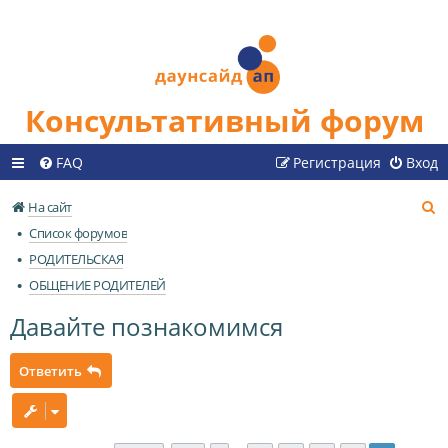
Консультативный форум
FAQ
Регистрация
Вход
П
На сайт
о
Список форумов
и
РОДИТЕЛЬСКАЯ
с
ОБЩЕНИЕ РОДИТЕЛЕЙ
к
Давайте познакомимся
Ответить