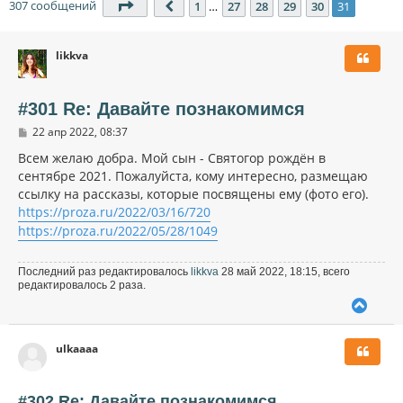
307 сообщений
Страница
31
из
31
1
…
27
28
29
30
31
Пред.
likkva
#301 Re: Давайте познакомимся
С
22 апр 2022, 08:37
о
о
Всем желаю добра. Мой сын - Святогор рождён в
б
сентябре 2021. Пожалуйста, кому интересно, размещаю
щ
ссылку на рассказы, которые посвящены ему (фото его).
е
н
https://proza.ru/2022/03/16/720
и
https://proza.ru/2022/05/28/1049
е
Последний раз редактировалось
likkva
28 май 2022, 18:15, всего
редактировалось 2 раза.
В
е
р
ulkaaaa
н
у
т
ь
#302 Re: Давайте познакомимся