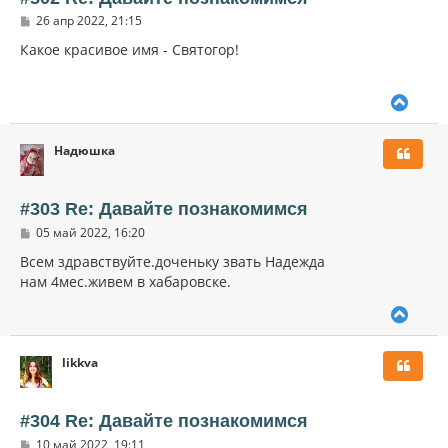
с
С
26 апр 2022, 21:15
я
о
к
о
Какое красивое имя - Святогор!
н
б
щ
а
е
ч
В
н
а
и
е
л
е
р
у
Надюшка
н
у
т
ь
#303 Re: Давайте познакомимся
с
С
05 май 2022, 16:20
я
о
к
о
Всем здравствуйте.доченьку звать Надежда
н
б
нам 4мес.живем в хабаровске.
щ
а
е
ч
В
н
а
и
е
л
е
р
у
likkva
н
у
т
ь
#304 Re: Давайте познакомимся
с
С
10 май 2022, 19:11