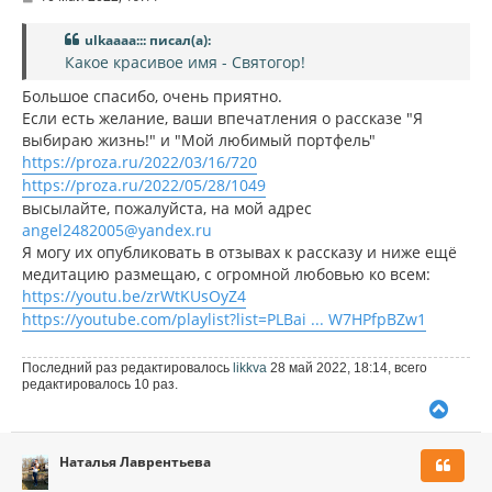
я
о
к
о
н
ulkaaaa::: писал(а):
б
щ
а
Какое красивое имя - Святогор!
е
ч
н
а
Большое спасибо, очень приятно.
и
л
Если есть желание, ваши впечатления о рассказе "Я
е
у
выбираю жизнь!" и "Мой любимый портфель"
https://proza.ru/2022/03/16/720
https://proza.ru/2022/05/28/1049
высылайте, пожалуйста, на мой адрес
angel2482005@yandex.ru
Я могу их опубликовать в отзывах к рассказу и ниже ещё
медитацию размещаю, с огромной любовью ко всем:
https://youtu.be/zrWtKUsOyZ4
https://youtube.com/playlist?list=PLBai ... W7HPfpBZw1
Последний раз редактировалось
likkva
28 май 2022, 18:14, всего
редактировалось 10 раз.
В
е
р
Наталья Лаврентьева
н
у