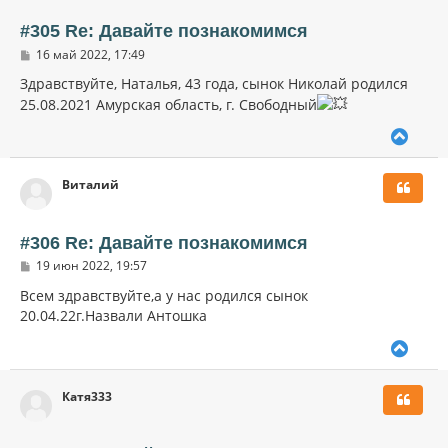
т
ь
#305 Re: Давайте познакомимся
с
С
16 май 2022, 17:49
я
о
к
о
Здравствуйте, Наталья, 43 года, сынок Николай родился
н
б
25.08.2021 Амурская область, г. Свободный
щ
а
е
ч
В
н
а
и
е
л
е
р
у
Виталий
н
у
т
ь
#306 Re: Давайте познакомимся
с
С
19 июн 2022, 19:57
я
о
к
о
Всем здравствуйте,а у нас родился сынок
н
б
20.04.22г.Назвали Антошка
щ
а
е
ч
В
н
а
и
е
л
е
р
у
Катя333
н
у
т