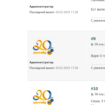
щ
е
Администратор
н
Ест вилк
и
Последний визит:
20.02.2025 17:28
е
С уважен
#9
С
08 апр 
о
о
б
Варя 3 г
щ
е
Администратор
н
и
С уважен
Последний визит:
20.02.2025 17:28
е
#10
С
08 апр 
о
о
Саша, 3 
б