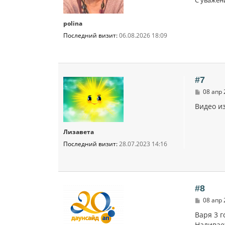
е
polina
Последний визит:
06.08.2026 18:09
#7
С
08 апр 
о
о
Видео из
б
щ
е
Лизавета
н
и
Последний визит:
28.07.2023 14:16
е
#8
С
08 апр 
о
о
Варя 3 г
б
Наливае