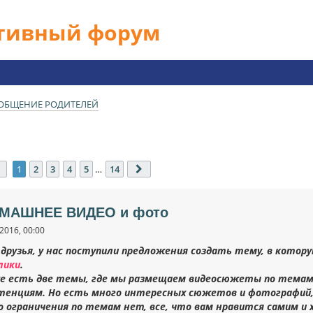
ативный форум
ОБЩЕНИЕ РОДИТЕЛЕЙ
Страница
1
из
14
1
2
3
4
5
…
14
След.
ОМАШНЕЕ ВИДЕО и фото
2016, 00:00
 друзья, у нас поступили предложения создать тему, в кото
лики
.
же есть две темы, где мы размещаем видеосюжеты по темам
тенциям. Но есть много интересных сюжетов и фотографий,
о ограничения по темам нет, все, что вам нравится самим и