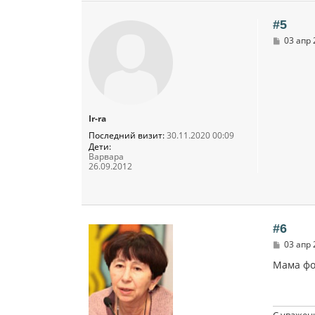
#5
С
03 апр 
о
о
б
щ
е
н
и
Ir-ra
е
Последний визит:
30.11.2020 00:09
Дети:
Варвара
26.09.2012
#6
С
03 апр 
о
о
Мама фо
б
щ
е
н
и
С уважен