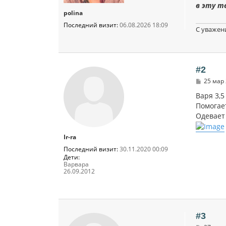
в эту т
polina
Последний визит:
06.08.2026 18:09
С уважен
#2
С
25 мар 
о
о
Варя 3,5
б
Помогае
щ
Одевает
е
н
и
Ir-ra
е
Последний визит:
30.11.2020 00:09
Дети:
Варвара
26.09.2012
#3