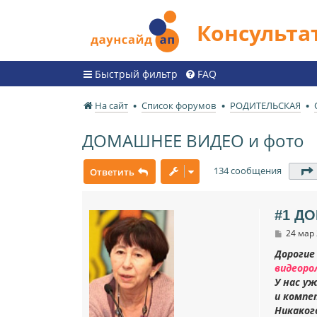
Консульт
Быстрый фильтр
FAQ
На сайт
Список форумов
РОДИТЕЛЬСКАЯ
ДОМАШНЕЕ ВИДЕО и фото
134 сообщения
Ответить
#1 Д
С
24 мар 
о
о
Дорогие
б
видеоро
щ
У нас у
е
н
и компе
и
Никаког
е