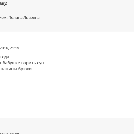
ему.
ием, Полина Львовна
2016, 21:19
 года.
т бабушке варить суп.
 папины брюки.