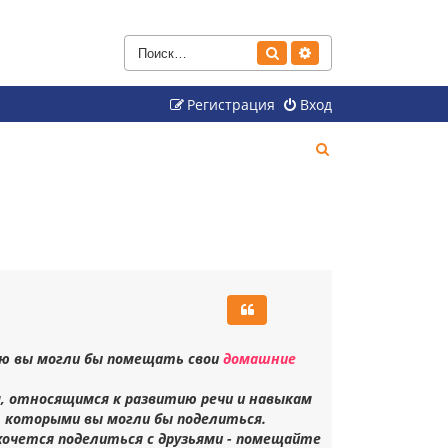
Поиск
Расширенный поиск
Регистрация
Вход
П
о
и
с
к
рую вы могли бы помещать свои
домашние
, относящимся к развитию речи и навыкам
 которыми вы могли бы поделиться.
 хочется поделиться с друзьями - помещайте