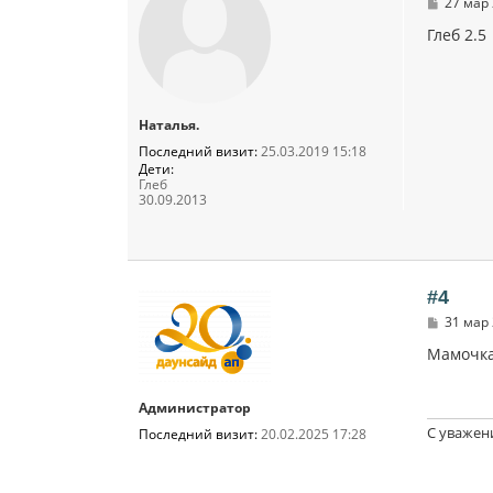
С
27 мар 
о
о
Глеб 2.5
б
щ
е
н
и
Наталья.
е
Последний визит:
25.03.2019 15:18
Дети:
Глеб
30.09.2013
#4
С
31 мар 
о
о
Мамочка
б
щ
е
Администратор
н
и
С уважен
Последний визит:
20.02.2025 17:28
е