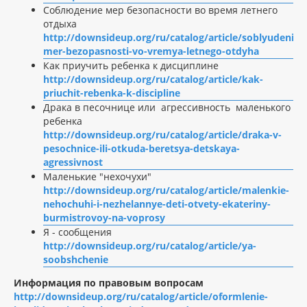
Соблюдение мер безопасности во время летнего
отдыха
http://downsideup.org/ru/catalog/article/soblyudenie-
mer-bezopasnosti-vo-vremya-letnego-otdyha
Как приучить ребенка к дисциплине
http://downsideup.org/ru/catalog/article/kak-
priuchit-rebenka-k-discipline
Драка в песочнице или агрессивность маленького
ребенка
http://downsideup.org/ru/catalog/article/draka-v-
pesochnice-ili-otkuda-beretsya-detskaya-
agressivnost
Маленькие "нехочухи"
http://downsideup.org/ru/catalog/article/malenkie-
nehochuhi-i-nezhelannye-deti-otvety-ekateriny-
burmistrovoy-na-voprosy
Я - сообщения
http://downsideup.org/ru/catalog/article/ya-
soobshchenie
Информация по правовым вопросам
http://downsideup.org/ru/catalog/article/oformlenie-