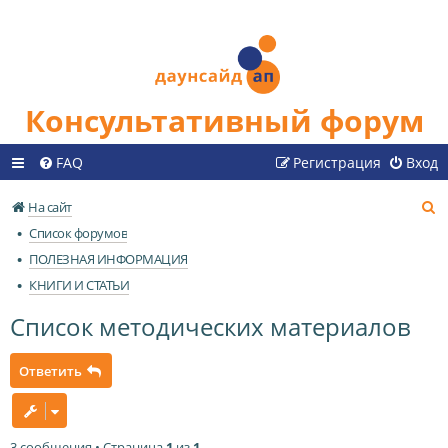
Консультативный форум
FAQ
Регистрация
Вход
П
На сайт
о
Список форумов
и
ПОЛЕЗНАЯ ИНФОРМАЦИЯ
с
КНИГИ И СТАТЬИ
к
Список методических материалов
Ответить
3 сообщения • Страница
1
из
1