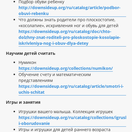
Подбор обуви ребенку
http://downsideup.org/ru/catalog/article/podbor-
obuvi-rebenku
Что должны знать родители про плоскостопие,
«косолапие», искривления ног и обувь для детей
https://downsideup.org/ru/catalog/doc/chto-
dolzhny-znat-roditeli-pro-ploskostopie-kosolapie-
iskrivleniya-nog-i-obuv-dlya-detey
Научим детей считать
Нумикон
https://downsideup.org/collections/numikon/
Обучение счету и математическим
представлениям
https://downsideup.org/ru/catalog/article/smotri-i-
uchis-schitat
Игры и занятия
Игрушки вашего малыша. Коллекция игрушек
https://downsideup.org/ru/catalog/collections/igrushki
i-oborudovanie
Игры и игрушки для детей раннего возраста