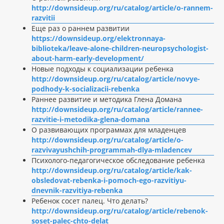
http://downsideup.org/ru/catalog/article/o-rannem-
razvitii
Еще раз о раннем развитии
https://downsideup.org/elektronnaya-
biblioteka/leave-alone-children-neuropsychologist-
about-harm-early-development/
Новые подходы к социализации ребенка
http://downsideup.org/ru/catalog/article/novye-
podhody-k-socializacii-rebenka
Раннее развитие и методика Глена Домана
http://downsideup.org/ru/catalog/article/rannee-
razvitie-i-metodika-glena-domana
О развивающих программах для младенцев
http://downsideup.org/ru/catalog/article/o-
razvivayushchih-programmah-dlya-mladencev
Психолого-педагогическое обследование ребенка
http://downsideup.org/ru/catalog/article/kak-
obsledovat-rebenka-i-pomoch-ego-razvitiyu-
dnevnik-razvitiya-rebenka
Ребенок сосет палец. Что делать?
http://downsideup.org/ru/catalog/article/rebenok-
soset-palec-chto-delat