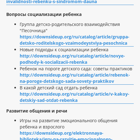
invalidnosti-rebenku-s-sindromom-dauna
Вопросы социализации ребенка
Группа детско-родительского взаимодействия
"Песочница"
https://downsideup.org/ru/catalog/article/gruppa-
detsko-roditelskogo-vzaimodeystviya-pesochnica
Новые подходы к социализации ребенка
http://downsideup.org/ru/catalog/article/novye-
podhody-k-socializacii-rebenka
Ребенок на пороге детского сада: советы практиков
http://downsideup.org/ru/catalog/article/rebenok-
na-poroge-detskogo-sada-sovety-praktikov
В какой детский сад отдать ребенка
http://downsideup.org/ru/catalog/article/v-kakoy-
detskiy-sad-otdat-rebenka
Развитие общения и речи
Игры на развитие эмоционального общения
ребенка и взрослого
https://downsideup.org/elektronnaya-
biblioteka/igry-na-razvitie-emocionalnogo-