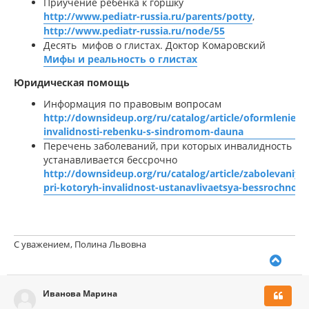
Приучение ребенка к горшку
http://www.pediatr-russia.ru/parents/potty
,
http://www.pediatr-russia.ru/node/55
Десять мифов о глистах. Доктор Комаровский
Мифы и реальность о глистах
Юридическая помощь
Информация по правовым вопросам
http://downsideup.org/ru/catalog/article/oformlenie-
invalidnosti-rebenku-s-sindromom-dauna
Перечень заболеваний, при которых инвалидность
устанавливается бессрочно
http://downsideup.org/ru/catalog/article/zabolevaniya
pri-kotoryh-invalidnost-ustanavlivaetsya-bessrochno
С уважением, Полина Львовна
В
е
р
Иванова Марина
н
у