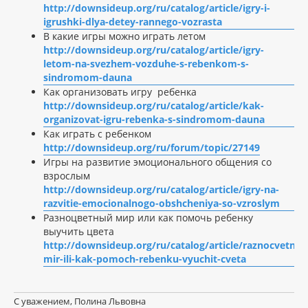
http://downsideup.org/ru/catalog/article/igry-i-
igrushki-dlya-detey-rannego-vozrasta
В какие игры можно играть летом
http://downsideup.org/ru/catalog/article/igry-
letom-na-svezhem-vozduhe-s-rebenkom-s-
sindromom-dauna
Как организовать игру ребенка
http://downsideup.org/ru/catalog/article/kak-
organizovat-igru-rebenka-s-sindromom-dauna
Как играть с ребенком
http://downsideup.org/ru/forum/topic/27149
Игры на развитие эмоционального общения со
взрослым
http://downsideup.org/ru/catalog/article/igry-na-
razvitie-emocionalnogo-obshcheniya-so-vzroslym
Разноцветный мир или как помочь ребенку
выучить цвета
http://downsideup.org/ru/catalog/article/raznocvetnyy
mir-ili-kak-pomoch-rebenku-vyuchit-cveta
С уважением, Полина Львовна