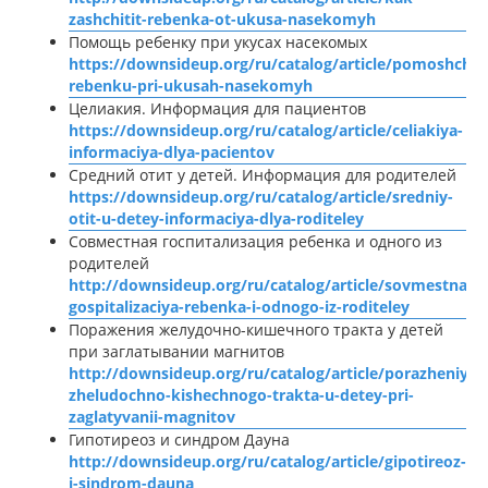
zashchitit-rebenka-ot-ukusa-nasekomyh
Помощь ребенку при укусах насекомых
https://downsideup.org/ru/catalog/article/pomoshch-
rebenku-pri-ukusah-nasekomyh
Целиакия. Информация для пациентов
https://downsideup.org/ru/catalog/article/celiakiya-
informaciya-dlya-pacientov
Средний отит у детей. Информация для родителей
https://downsideup.org/ru/catalog/article/sredniy-
otit-u-detey-informaciya-dlya-roditeley
Совместная госпитализация ребенка и одного из
родителей
http://downsideup.org/ru/catalog/article/sovmestnaya
gospitalizaciya-rebenka-i-odnogo-iz-roditeley
Поражения желудочно-кишечного тракта у детей
при заглатывании магнитов
http://downsideup.org/ru/catalog/article/porazheniya-
zheludochno-kishechnogo-trakta-u-detey-pri-
zaglatyvanii-magnitov
Гипотиреоз и синдром Дауна
http://downsideup.org/ru/catalog/article/gipotireoz-
i-sindrom-dauna