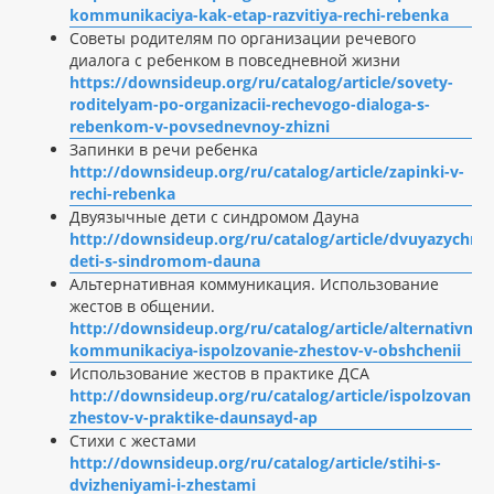
kommunikaciya-kak-etap-razvitiya-rechi-rebenka
Советы родителям по организации речевого
диалога с ребенком в повседневной жизни
https://downsideup.org/ru/catalog/article/sovety-
roditelyam-po-organizacii-rechevogo-dialoga-s-
rebenkom-v-povsednevnoy-zhizni
Запинки в речи ребенка
http://downsideup.org/ru/catalog/article/zapinki-v-
rechi-rebenka
Двуязычные дети с синдромом Дауна
http://downsideup.org/ru/catalog/article/dvuyazychny
deti-s-sindromom-dauna
Альтернативная коммуникация. Использование
жестов в общении.
http://downsideup.org/ru/catalog/article/alternativnay
kommunikaciya-ispolzovanie-zhestov-v-obshchenii
Использование жестов в практике ДСА
http://downsideup.org/ru/catalog/article/ispolzovanie-
zhestov-v-praktike-daunsayd-ap
Стихи с жестами
http://downsideup.org/ru/catalog/article/stihi-s-
dvizheniyami-i-zhestami