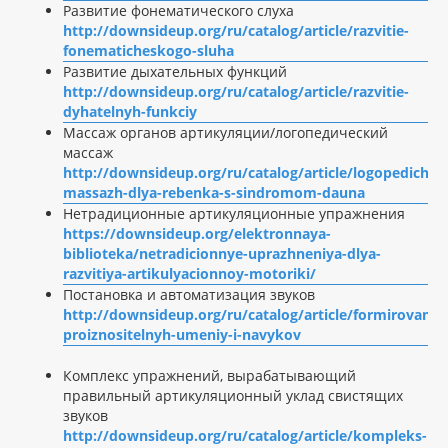
Развитие фонематического слуха
http://downsideup.org/ru/catalog/article/razvitie-
fonematicheskogo-sluha
Развитие дыхательных функций
http://downsideup.org/ru/catalog/article/razvitie-
dyhatelnyh-funkciy
Массаж органов артикуляции/логопедический
массаж
http://downsideup.org/ru/catalog/article/logopediches
massazh-dlya-rebenka-s-sindromom-dauna
Нетрадиционные артикуляционные упражнения
https://downsideup.org/elektronnaya-
biblioteka/netradicionnye-uprazhneniya-dlya-
razvitiya-artikulyacionnoy-motoriki/
Постановка и автоматизация звуков
http://downsideup.org/ru/catalog/article/formirovanie
proiznositelnyh-umeniy-i-navykov
Комплекс упражнений, вырабатывающий
правильный артикуляционный уклад свистящих
звуков
http://downsideup.org/ru/catalog/article/kompleks-