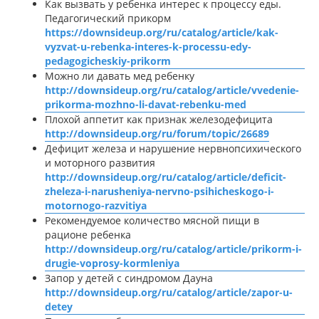
Как вызвать у ребенка интерес к процессу еды.
Педагогический прикорм
https://downsideup.org/ru/catalog/article/kak-
vyzvat-u-rebenka-interes-k-processu-edy-
pedagogicheskiy-prikorm
Можно ли давать мед ребенку
http://downsideup.org/ru/catalog/article/vvedenie-
prikorma-mozhno-li-davat-rebenku-med
Плохой аппетит как признак железодефицита
http://downsideup.org/ru/forum/topic/26689
Дефицит железа и нарушение нервнопсихического
и моторного развития
http://downsideup.org/ru/catalog/article/deficit-
zheleza-i-narusheniya-nervno-psihicheskogo-i-
motornogo-razvitiya
Рекомендуемое количество мясной пищи в
рационе ребенка
http://downsideup.org/ru/catalog/article/prikorm-i-
drugie-voprosy-kormleniya
Запор у детей с синдромом Дауна
http://downsideup.org/ru/catalog/article/zapor-u-
detey