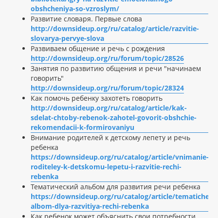
obshcheniya-so-vzroslym/
Развитие словаря. Первые слова
http://downsideup.org/ru/catalog/article/razvitie-
slovarya-pervye-slova
Развиваем общение и речь с рождения
http://downsideup.org/ru/forum/topic/28526
Занятия по развитию общения и речи "начинаем
говорить"
http://downsideup.org/ru/forum/topic/28324
Как помочь ребенку захотеть говорить
http://downsideup.org/ru/catalog/article/kak-
sdelat-chtoby-rebenok-zahotel-govorit-obshchie-
rekomendacii-k-formirovaniyu
Внимание родителей к детскому лепету и речь
ребенка
https://downsideup.org/ru/catalog/article/vnimanie-
roditeley-k-detskomu-lepetu-i-razvitie-rechi-
rebenka
Тематический альбом для развития речи ребенка
https://downsideup.org/ru/catalog/article/tematichesk
albom-dlya-razvitiya-rechi-rebenka
Как ребенок может объяснить свои потребности