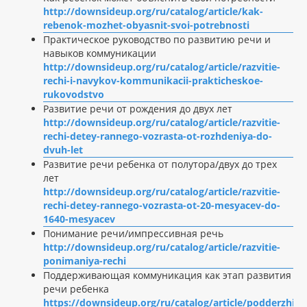
http://downsideup.org/ru/catalog/article/kak-
rebenok-mozhet-obyasnit-svoi-potrebnosti
Практическое руководство по развитию речи и
навыков коммуникации
http://downsideup.org/ru/catalog/article/razvitie-
rechi-i-navykov-kommunikacii-prakticheskoe-
rukovodstvo
Развитие речи от рождения до двух лет
http://downsideup.org/ru/catalog/article/razvitie-
rechi-detey-rannego-vozrasta-ot-rozhdeniya-do-
dvuh-let
Развитие речи ребенка от полутора/двух до трех
лет
http://downsideup.org/ru/catalog/article/razvitie-
rechi-detey-rannego-vozrasta-ot-20-mesyacev-do-
1640-mesyacev
Понимание речи/импрессивная речь
http://downsideup.org/ru/catalog/article/razvitie-
ponimaniya-rechi
Поддерживающая коммуникация как этап развития
речи ребенка
https://downsideup.org/ru/catalog/article/podderzhiv