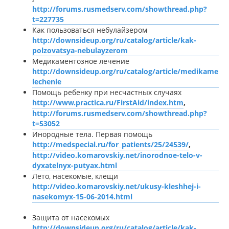
http://forums.rusmedserv.com/showthread.php?
t=227735
Как пользоваться небулайзером
http://downsideup.org/ru/catalog/article/kak-
polzovatsya-nebulayzerom
Медикаментозное лечение
http://downsideup.org/ru/catalog/article/medikament
lechenie
Помощь ребенку при несчастных случаях
http://www.practica.ru/FirstAid/index.htm
,
http://forums.rusmedserv.com/showthread.php?
t=53052
Инородные тела. Первая помощь
http://medspecial.ru/for_patients/25/24539/
,
http://video.komarovskiy.net/inorodnoe-telo-v-
dyxatelnyx-putyax.html
Лето, насекомые, клещи
http://video.komarovskiy.net/ukusy-kleshhej-i-
nasekomyx-15-06-2014.html
Защита от насекомых
http://downsideup.org/ru/catalog/article/kak-