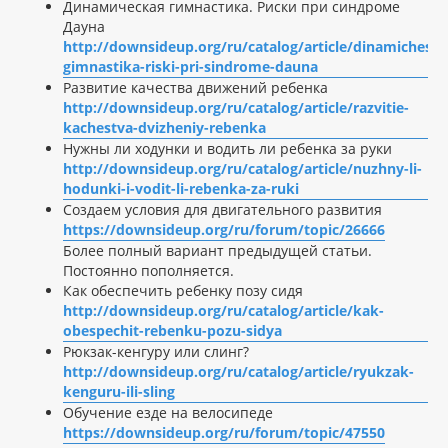
Динамическая гимнастика. Риски при синдроме
Дауна
http://downsideup.org/ru/catalog/article/dinamichesk
gimnastika-riski-pri-sindrome-dauna
Развитие качества движений ребенка
http://downsideup.org/ru/catalog/article/razvitie-
kachestva-dvizheniy-rebenka
Нужны ли ходунки и водить ли ребенка за руки
http://downsideup.org/ru/catalog/article/nuzhny-li-
hodunki-i-vodit-li-rebenka-za-ruki
Создаем условия для двигательного развития
https://downsideup.org/ru/forum/topic/26666
Более полный вариант предыдущей статьи.
Постоянно пополняется.
Как обеспечить ребенку позу сидя
http://downsideup.org/ru/catalog/article/kak-
obespechit-rebenku-pozu-sidya
Рюкзак-кенгуру или слинг?
http://downsideup.org/ru/catalog/article/ryukzak-
kenguru-ili-sling
Обучение езде на велосипеде
https://downsideup.org/ru/forum/topic/47550