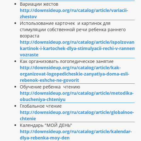
Вариации жестов
http://downsideup.org/ru/catalog/article/variacii-
zhestov
Использование карточек и картинок для
стимуляции собственной речи ребенка раннего
возраста
http://downsideup.org/ru/catalog/article/ispolzovanie-
kartinok-i-kartochek-dlya-stimulyacii-rechi-v-rannem-
vozraste
Как организовать логопедическое занятие
http://downsideup.org/ru/catalog/article/kak-
organizovat-logopedicheskie-zanyatiya-doma-esli-
rebenok-eshche-ne-govorit
Обучение ребенка чтению
http://downsideup.org/ru/catalog/article/metodika-
obucheniya-chteniyu
Глобальное чтение
http://downsideup.org/ru/catalog/article/globalnoe-
chtenie
Календарь "МОЙ ДЕНЬ"
http://downsideup.org/ru/catalog/article/kalendar-
dlya-rebenka-moy-den