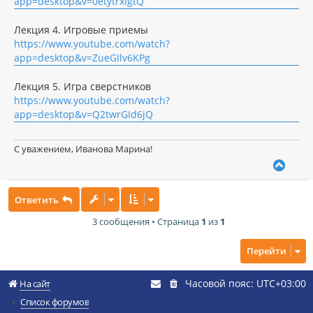
app=desktop&v=0etytrxIgtQ
Лекция 4. Игровые приемы
https://www.youtube.com/watch?
app=desktop&v=ZueGIlv6KPg
Лекция 5. Игра сверстников
https://www.youtube.com/watch?
app=desktop&v=Q2twrGId6jQ
С уважением, Иванова Марина!
В
е
р
Ответить
н
у
3 сообщения • Страница
1
из
1
т
ь
с
Перейти
я
к
Часовой пояс:
UTC+03:00
н
На сайт
а
Список форумов
ч