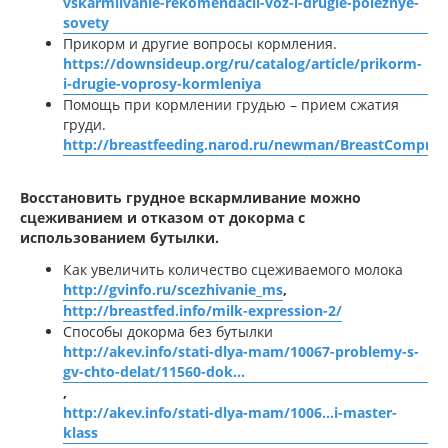
vskarmlivanie-rekomendacii-voz-i-drugie-poleznye-
sovety
Прикорм и другие вопросы кормления.
https://downsideup.org/ru/catalog/article/prikorm-
i-drugie-voprosy-kormleniya
Помощь при кормлении грудью – прием сжатия
груди.
http://breastfeeding.narod.ru/newman/BreastCompres
Восстановить грудное вскармливание можно
сцеживанием и отказом от докорма с
использованием бутылки.
Как увеличить количество сцеживаемого молока
http://gvinfo.ru/scezhivanie_ms
,
http://breastfed.info/milk-expression-2/
Способы докорма без бутылки
http://akev.info/stati-dlya-mam/10067-problemy-s-
gv-chto-delat/11560-dok...
,
http://akev.info/stati-dlya-mam/1006...i-master-
klass