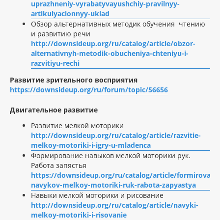
uprazhneniy-vyrabatyvayushchiy-pravilnyy-
artikulyacionnyy-uklad
Обзор альтернативных методик обучения чтению
и развитию речи
http://downsideup.org/ru/catalog/article/obzor-
alternativnyh-metodik-obucheniya-chteniyu-i-
razvitiyu-rechi
Развитие зрительного восприятия
https://downsideup.org/ru/forum/topic/56656
Двигательное развитие
Развитие мелкой моторики
http://downsideup.org/ru/catalog/article/razvitie-
melkoy-motoriki-i-igry-u-mladenca
Формирование навыков мелкой моторики рук.
Работа запястья
https://downsideup.org/ru/catalog/article/formirovani
navykov-melkoy-motoriki-ruk-rabota-zapyastya
Навыки мелкой моторики и рисование
http://downsideup.org/ru/catalog/article/navyki-
melkoy-motoriki-i-risovanie