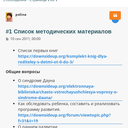
polina
#1 Список методических материалов
С
10 сен 2011, 00:00
о
о
Список первых книг
б
щ
https://downsideup.org/komplekt-knig-dlya-
е
roditeley-s-detmi-ot-0-do-3/
н
и
е
Общие вопросы
О синдроме Дауна
https://downsideup.org/elektronnaya-
biblioteka/chasto-vstrechayushchiesya-voprosy-o-
sindrome-dauna/
Как обследовать ребенка, составить и реализовать
программу развития.
https://downsideup.org/forum/viewtopic.php?
f=31&t=19
О раннем развитии