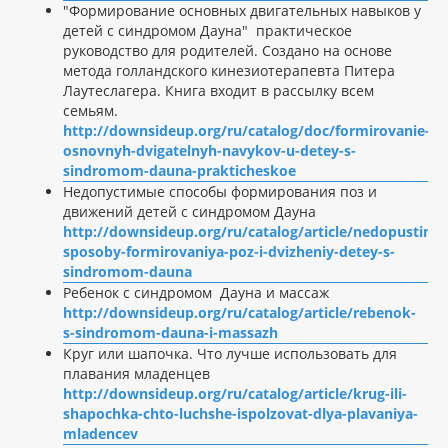
"Формирование основных двигательных навыков у
детей с синдромом Дауна" практическое
руководство для родителей. Создано на основе
метода голландского кинезиотерапевта Питера
Лаутеслагера. Книга входит в рассылку всем
семьям.
http://downsideup.org/ru/catalog/doc/formirovanie-
osnovnyh-dvigatelnyh-navykov-u-detey-s-
sindromom-dauna-prakticheskoe
Недопустимые способы формирования поз и
движений детей с синдромом Дауна
http://downsideup.org/ru/catalog/article/nedopustimy
sposoby-formirovaniya-poz-i-dvizheniy-detey-s-
sindromom-dauna
Ребенок с синдромом Дауна и массаж
http://downsideup.org/ru/catalog/article/rebenok-
s-sindromom-dauna-i-massazh
Круг или шапочка. Что лучше использовать для
плавания младенцев
http://downsideup.org/ru/catalog/article/krug-ili-
shapochka-chto-luchshe-ispolzovat-dlya-plavaniya-
mladencev