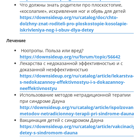
Что должны знать родители про плоскостопие,
«косолапие», искривления ног и обувь для детей
https://downsideup.org/ru/catalog/doc/chto-
dolzhny-znat-roditeli-pro-ploskostopie-kosolapie-
iskrivleniya-nog-i-obuv-dlya-detey
Лечение
Ноотропы. Польза или вред?
https://downsideup.org/ru/forum/topic/56642
Лекарства с недоказанной эффективностью и с
доказанной неэффективностью
https://downsideup.org/ru/catalog/article/lekarstva-
s-nedokazannoy-effektivnostyu-i-s-dokazannoy-
neeffektivnostyu
Использование методов нетрадиционной терапии
при синдроме Дауна
http://downsideup.org/ru/catalog/article/ispolzovanie-
metodov-netradicionnoy-terapii-pri-sindrome-dauna
Вакцинация детей с синдромом Дауна
https://downsideup.org/ru/catalog/article/vakcinaciya-
detey-s-sindromom-dauna
,