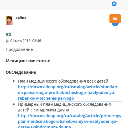
В
е
р
polina
н
у
т
ь
#2
с
С
01 мар 2018, 08:46
я
о
к
о
Продолжение
н
б
щ
а
Медицинские статьи
е
ч
н
а
и
л
Обследование
е
у
План медицинского обследования всех детей
http://downsideup.org/ru/catalog/article/standart-
dispansernogo-profilakticheskogo-nablyudeniya-
rebenka-v-techenie-pervogo
Примерный план медицинского обследования
детей с синдромом Дауна
http://downsideup.org/ru/catalog/article/primernyy-
plan-medicinskogo-obsledovaniya-i-nablyudeniya-
detey-s-sindromom-dauna