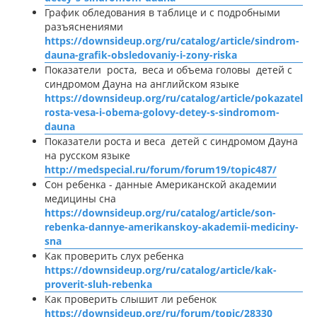
График обледования в таблице и с подробными
разъяснениями
https://downsideup.org/ru/catalog/article/sindrom-
dauna-grafik-obsledovaniy-i-zony-riska
Показатели роста, веса и объема головы детей с
синдромом Дауна на английском языке
https://downsideup.org/ru/catalog/article/pokazateli-
rosta-vesa-i-obema-golovy-detey-s-sindromom-
dauna
Показатели роста и веса детей с синдромом Дауна
на русском языке
http://medspecial.ru/forum/forum19/topic487/
Сон ребенка - данные Американской академии
медицины сна
https://downsideup.org/ru/catalog/article/son-
rebenka-dannye-amerikanskoy-akademii-mediciny-
sna
Как проверить слух ребенка
https://downsideup.org/ru/catalog/article/kak-
proverit-sluh-rebenka
Как проверить слышит ли ребенок
https://downsideup.org/ru/forum/topic/28330