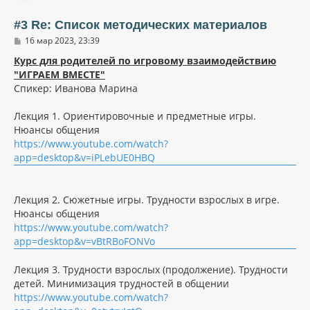
т
ь
#3 Re: Список методических материалов
с
С
16 мар 2023, 23:39
я
о
к
о
Курс для родителей по игровому взаимодействию
н
б
"ИГРАЕМ ВМЕСТЕ"
щ
а
Спикер: Иванова Марина
е
ч
н
а
и
л
Лекция 1. Ориентировочные и предметные игры.
е
у
Нюансы общения
https://www.youtube.com/watch?
app=desktop&v=iPLebUE0HBQ
Лекция 2. Сюжетные игры. Трудности взрослых в игре.
Нюансы общения
https://www.youtube.com/watch?
app=desktop&v=vBtRBoFONVo
Лекция 3. Трудности взрослых (продолжение). Трудности
детей. Минимизация трудностей в общении
https://www.youtube.com/watch?