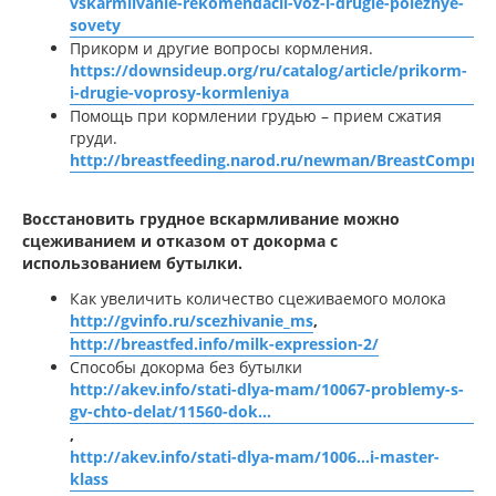
vskarmlivanie-rekomendacii-voz-i-drugie-poleznye-
sovety
Прикорм и другие вопросы кормления.
https://downsideup.org/ru/catalog/article/prikorm-
i-drugie-voprosy-kormleniya
Помощь при кормлении грудью – прием сжатия
груди.
http://breastfeeding.narod.ru/newman/BreastCompres
Восстановить грудное вскармливание можно
сцеживанием и отказом от докорма с
использованием бутылки.
Как увеличить количество сцеживаемого молока
http://gvinfo.ru/scezhivanie_ms
,
http://breastfed.info/milk-expression-2/
Способы докорма без бутылки
http://akev.info/stati-dlya-mam/10067-problemy-s-
gv-chto-delat/11560-dok...
,
http://akev.info/stati-dlya-mam/1006...i-master-
klass