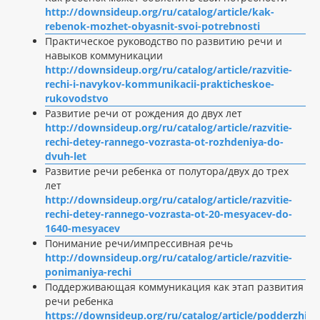
http://downsideup.org/ru/catalog/article/kak-
rebenok-mozhet-obyasnit-svoi-potrebnosti
Практическое руководство по развитию речи и
навыков коммуникации
http://downsideup.org/ru/catalog/article/razvitie-
rechi-i-navykov-kommunikacii-prakticheskoe-
rukovodstvo
Развитие речи от рождения до двух лет
http://downsideup.org/ru/catalog/article/razvitie-
rechi-detey-rannego-vozrasta-ot-rozhdeniya-do-
dvuh-let
Развитие речи ребенка от полутора/двух до трех
лет
http://downsideup.org/ru/catalog/article/razvitie-
rechi-detey-rannego-vozrasta-ot-20-mesyacev-do-
1640-mesyacev
Понимание речи/импрессивная речь
http://downsideup.org/ru/catalog/article/razvitie-
ponimaniya-rechi
Поддерживающая коммуникация как этап развития
речи ребенка
https://downsideup.org/ru/catalog/article/podderzhiv