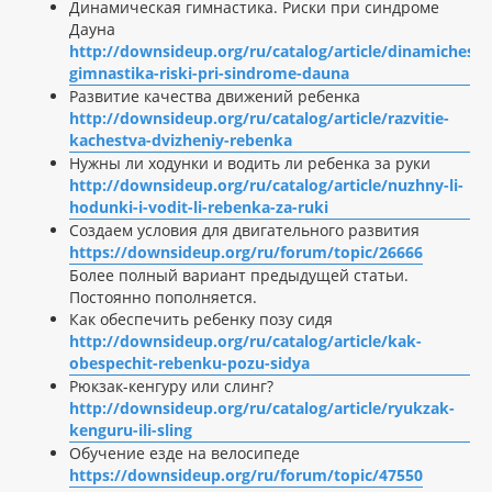
Динамическая гимнастика. Риски при синдроме
Дауна
http://downsideup.org/ru/catalog/article/dinamichesk
gimnastika-riski-pri-sindrome-dauna
Развитие качества движений ребенка
http://downsideup.org/ru/catalog/article/razvitie-
kachestva-dvizheniy-rebenka
Нужны ли ходунки и водить ли ребенка за руки
http://downsideup.org/ru/catalog/article/nuzhny-li-
hodunki-i-vodit-li-rebenka-za-ruki
Создаем условия для двигательного развития
https://downsideup.org/ru/forum/topic/26666
Более полный вариант предыдущей статьи.
Постоянно пополняется.
Как обеспечить ребенку позу сидя
http://downsideup.org/ru/catalog/article/kak-
obespechit-rebenku-pozu-sidya
Рюкзак-кенгуру или слинг?
http://downsideup.org/ru/catalog/article/ryukzak-
kenguru-ili-sling
Обучение езде на велосипеде
https://downsideup.org/ru/forum/topic/47550