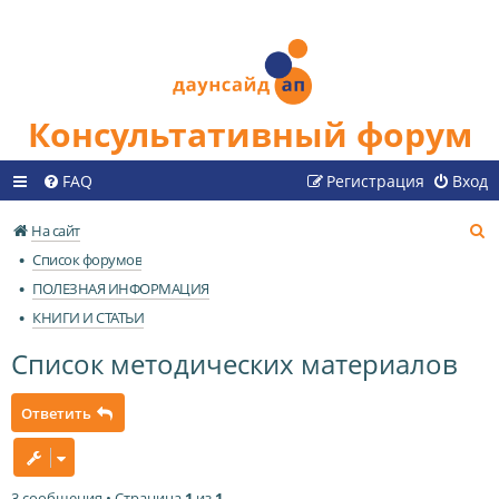
Консультативный форум
FAQ
Регистрация
Вход
П
На сайт
о
Список форумов
и
ПОЛЕЗНАЯ ИНФОРМАЦИЯ
с
КНИГИ И СТАТЬИ
к
Список методических материалов
Ответить
3 сообщения • Страница
1
из
1