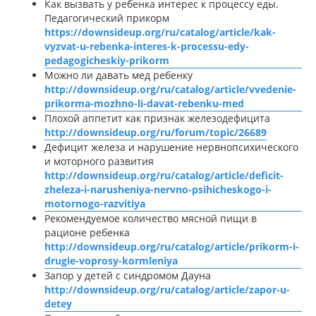
Как вызвать у ребенка интерес к процессу еды.
Педагогический прикорм
https://downsideup.org/ru/catalog/article/kak-
vyzvat-u-rebenka-interes-k-processu-edy-
pedagogicheskiy-prikorm
Можно ли давать мед ребенку
http://downsideup.org/ru/catalog/article/vvedenie-
prikorma-mozhno-li-davat-rebenku-med
Плохой аппетит как признак железодефицита
http://downsideup.org/ru/forum/topic/26689
Дефицит железа и нарушение нервнопсихического
и моторного развития
http://downsideup.org/ru/catalog/article/deficit-
zheleza-i-narusheniya-nervno-psihicheskogo-i-
motornogo-razvitiya
Рекомендуемое количество мясной пищи в
рационе ребенка
http://downsideup.org/ru/catalog/article/prikorm-i-
drugie-voprosy-kormleniya
Запор у детей с синдромом Дауна
http://downsideup.org/ru/catalog/article/zapor-u-
detey