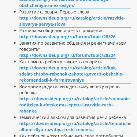
obshcheniya-so-vzroslym/
Развитие словаря. Первые слова
http://downsideup.org/ru/catalog/article/razvitie-
slovarya-pervye-slova
Развиваем общение и речь с рождения
http://downsideup.org/ru/forum/topic/28526
Занятия по развитию общения и речи "начинаем
говорить"
http://downsideup.org/ru/forum/topic/28324
Как помочь ребенку захотеть говорить
http://downsideup.org/ru/catalog/article/kak-
sdelat-chtoby-rebenok-zahotel-govorit-obshchie-
rekomendacii-k-formirovaniyu
Внимание родителей к детскому лепету и речь
ребенка
https://downsideup.org/ru/catalog/article/vnimanie-
roditeley-k-detskomu-lepetu-i-razvitie-rechi-
rebenka
Тематический альбом для развития речи ребенка
https://downsideup.org/ru/catalog/article/tematichesk
albom-dlya-razvitiya-rechi-rebenka
Как ребенок может объяснить свои потребности