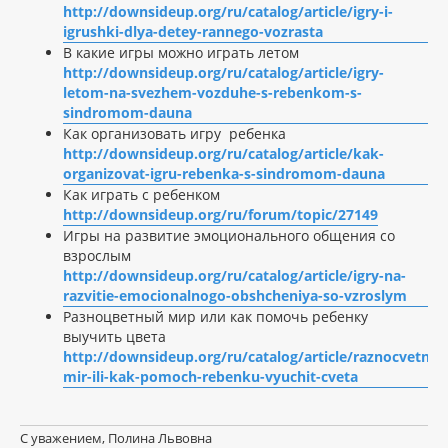
http://downsideup.org/ru/catalog/article/igry-i-
igrushki-dlya-detey-rannego-vozrasta
В какие игры можно играть летом
http://downsideup.org/ru/catalog/article/igry-
letom-na-svezhem-vozduhe-s-rebenkom-s-
sindromom-dauna
Как организовать игру ребенка
http://downsideup.org/ru/catalog/article/kak-
organizovat-igru-rebenka-s-sindromom-dauna
Как играть с ребенком
http://downsideup.org/ru/forum/topic/27149
Игры на развитие эмоционального общения со
взрослым
http://downsideup.org/ru/catalog/article/igry-na-
razvitie-emocionalnogo-obshcheniya-so-vzroslym
Разноцветный мир или как помочь ребенку
выучить цвета
http://downsideup.org/ru/catalog/article/raznocvetnyy
mir-ili-kak-pomoch-rebenku-vyuchit-cveta
С уважением, Полина Львовна