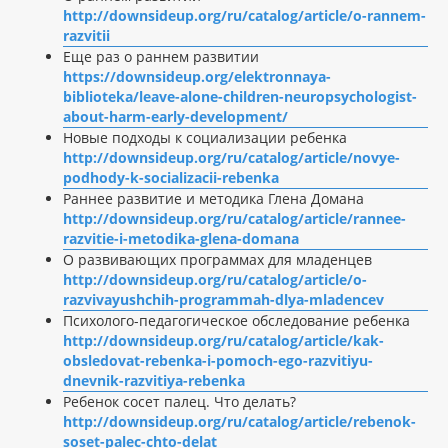
http://downsideup.org/ru/catalog/article/o-rannem-
razvitii
Еще раз о раннем развитии
https://downsideup.org/elektronnaya-
biblioteka/leave-alone-children-neuropsychologist-
about-harm-early-development/
Новые подходы к социализации ребенка
http://downsideup.org/ru/catalog/article/novye-
podhody-k-socializacii-rebenka
Раннее развитие и методика Глена Домана
http://downsideup.org/ru/catalog/article/rannee-
razvitie-i-metodika-glena-domana
О развивающих программах для младенцев
http://downsideup.org/ru/catalog/article/o-
razvivayushchih-programmah-dlya-mladencev
Психолого-педагогическое обследование ребенка
http://downsideup.org/ru/catalog/article/kak-
obsledovat-rebenka-i-pomoch-ego-razvitiyu-
dnevnik-razvitiya-rebenka
Ребенок сосет палец. Что делать?
http://downsideup.org/ru/catalog/article/rebenok-
soset-palec-chto-delat