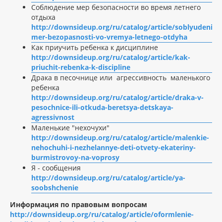
Соблюдение мер безопасности во время летнего
отдыха
http://downsideup.org/ru/catalog/article/soblyudenie-
mer-bezopasnosti-vo-vremya-letnego-otdyha
Как приучить ребенка к дисциплине
http://downsideup.org/ru/catalog/article/kak-
priuchit-rebenka-k-discipline
Драка в песочнице или агрессивность маленького
ребенка
http://downsideup.org/ru/catalog/article/draka-v-
pesochnice-ili-otkuda-beretsya-detskaya-
agressivnost
Маленькие "нехочухи"
http://downsideup.org/ru/catalog/article/malenkie-
nehochuhi-i-nezhelannye-deti-otvety-ekateriny-
burmistrovoy-na-voprosy
Я - сообщения
http://downsideup.org/ru/catalog/article/ya-
soobshchenie
Информация по правовым вопросам
http://downsideup.org/ru/catalog/article/oformlenie-