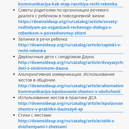
kommunikaciya-kak-etap-razvitiya-rechi-rebenka
Советы родителям по организации речевого
диалога с ребенком в повседневной жизни
https://downsideup.org/ru/catalog/article/sovety-
roditelyam-po-organizacii-rechevogo-dialoga-s-
rebenkom-v-povsednevnoy-zhizni
Запинки в речи ребенка
http://downsideup.org/ru/catalog/article/zapinki-v-
rechi-rebenka
Двуязычные дети с синдромом Дауна
http://downsideup.org/ru/catalog/article/dvuyazychny
deti-s-sindromom-dauna
Альтернативная коммуникация. Использование
жестов в общении.
http://downsideup.org/ru/catalog/article/alternativnay
kommunikaciya-ispolzovanie-zhestov-v-obshchenii
Использование жестов в практике ДСА
http://downsideup.org/ru/catalog/article/ispolzovanie-
zhestov-v-praktike-daunsayd-ap
Стихи с жестами
http://downsideup.org/ru/catalog/article/stihi-s-
dvizheniyami-i-zhestami