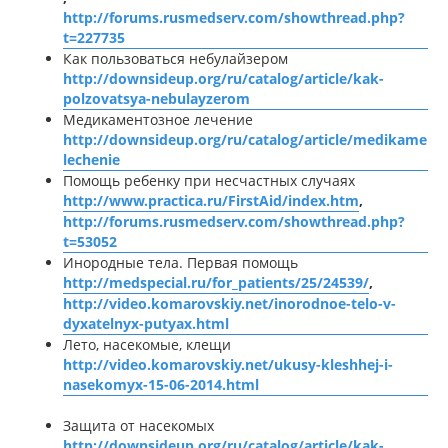
http://forums.rusmedserv.com/showthread.php?
t=227735
Как пользоваться небулайзером
http://downsideup.org/ru/catalog/article/kak-
polzovatsya-nebulayzerom
Медикаментозное лечение
http://downsideup.org/ru/catalog/article/medikament
lechenie
Помощь ребенку при несчастных случаях
http://www.practica.ru/FirstAid/index.htm
,
http://forums.rusmedserv.com/showthread.php?
t=53052
Инородные тела. Первая помощь
http://medspecial.ru/for_patients/25/24539/
,
http://video.komarovskiy.net/inorodnoe-telo-v-
dyxatelnyx-putyax.html
Лето, насекомые, клещи
http://video.komarovskiy.net/ukusy-kleshhej-i-
nasekomyx-15-06-2014.html
Защита от насекомых
http://downsideup.org/ru/catalog/article/kak-