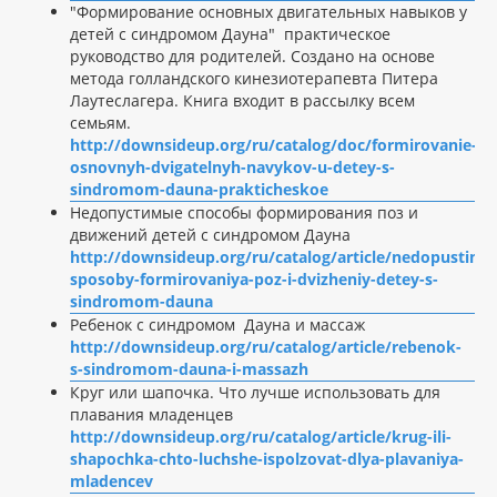
"Формирование основных двигательных навыков у
детей с синдромом Дауна" практическое
руководство для родителей. Создано на основе
метода голландского кинезиотерапевта Питера
Лаутеслагера. Книга входит в рассылку всем
семьям.
http://downsideup.org/ru/catalog/doc/formirovanie-
osnovnyh-dvigatelnyh-navykov-u-detey-s-
sindromom-dauna-prakticheskoe
Недопустимые способы формирования поз и
движений детей с синдромом Дауна
http://downsideup.org/ru/catalog/article/nedopustimy
sposoby-formirovaniya-poz-i-dvizheniy-detey-s-
sindromom-dauna
Ребенок с синдромом Дауна и массаж
http://downsideup.org/ru/catalog/article/rebenok-
s-sindromom-dauna-i-massazh
Круг или шапочка. Что лучше использовать для
плавания младенцев
http://downsideup.org/ru/catalog/article/krug-ili-
shapochka-chto-luchshe-ispolzovat-dlya-plavaniya-
mladencev