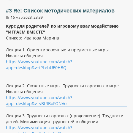
т
ь
#3 Re: Список методических материалов
с
С
16 мар 2023, 23:39
я
о
к
о
Курс для родителей по игровому взаимодействию
н
б
"ИГРАЕМ ВМЕСТЕ"
щ
а
Спикер: Иванова Марина
е
ч
н
а
и
л
Лекция 1. Ориентировочные и предметные игры.
е
у
Нюансы общения
https://www.youtube.com/watch?
app=desktop&v=iPLebUE0HBQ
Лекция 2. Сюжетные игры. Трудности взрослых в игре.
Нюансы общения
https://www.youtube.com/watch?
app=desktop&v=vBtRBoFONVo
Лекция 3. Трудности взрослых (продолжение). Трудности
детей. Минимизация трудностей в общении
https://www.youtube.com/watch?