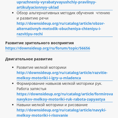
uprazhneniy-vyrabatyvayushchiy-pravilnyy-
artikulyacionnyy-uklad
Обзор альтернативных методик обучения чтению
и развитию речи
http://downsideup.org/ru/catalog/article/obzor-
alternativnyh-metodik-obucheniya-chteniyu-i-
razvitiyu-rechi
Развитие зрительного восприятия
https://downsideup.org/ru/forum/topic/56656
Двигательное развитие
Развитие мелкой моторики
http://downsideup.org/ru/catalog/article/razvitie-
melkoy-motoriki-i-igry-u-mladenca
Формирование навыков мелкой моторики рук.
Работа запястья
https://downsideup.org/ru/catalog/article/formirovani
navykov-melkoy-motoriki-ruk-rabota-zapyastya
Навыки мелкой моторики и рисование
http://downsideup.org/ru/catalog/article/navyki-
melkoy-motoriki-i-risovanie