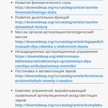
Развитие фонематического слуха
http://downsideup.org/ru/catalog/article/razvitie-
fonematicheskogo-sluha
Развитие дыхательных функций
http://downsideup.org/ru/catalog/article/razvitie-
dyhatelnyh-funkciy
Массаж органов артикуляции/логопедический
массаж
http://downsideup.org/ru/catalog/article/logopediches
massazh-dlya-rebenka-s-sindromom-dauna
Нетрадиционные артикуляционные упражнения
https://downsideup.org/elektronnaya-
biblioteka/netradicionnye-uprazhneniya-dlya-
razvitiya-artikulyacionnoy-motoriki/
Постановка и автоматизация звуков
http://downsideup.org/ru/catalog/article/formirovanie
proiznositelnyh-umeniy-i-navykov
Комплекс упражнений, вырабатывающий
правильный артикуляционный уклад свистящих
звуков
http://downsideup.org/ru/catalog/article/kompleks-