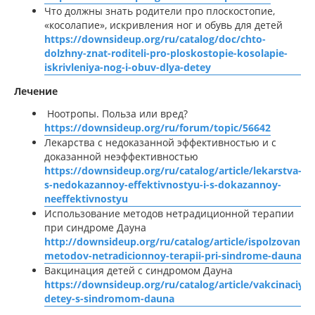
Что должны знать родители про плоскостопие,
«косолапие», искривления ног и обувь для детей
https://downsideup.org/ru/catalog/doc/chto-
dolzhny-znat-roditeli-pro-ploskostopie-kosolapie-
iskrivleniya-nog-i-obuv-dlya-detey
Лечение
Ноотропы. Польза или вред?
https://downsideup.org/ru/forum/topic/56642
Лекарства с недоказанной эффективностью и с
доказанной неэффективностью
https://downsideup.org/ru/catalog/article/lekarstva-
s-nedokazannoy-effektivnostyu-i-s-dokazannoy-
neeffektivnostyu
Использование методов нетрадиционной терапии
при синдроме Дауна
http://downsideup.org/ru/catalog/article/ispolzovanie-
metodov-netradicionnoy-terapii-pri-sindrome-dauna
Вакцинация детей с синдромом Дауна
https://downsideup.org/ru/catalog/article/vakcinaciya-
detey-s-sindromom-dauna
,