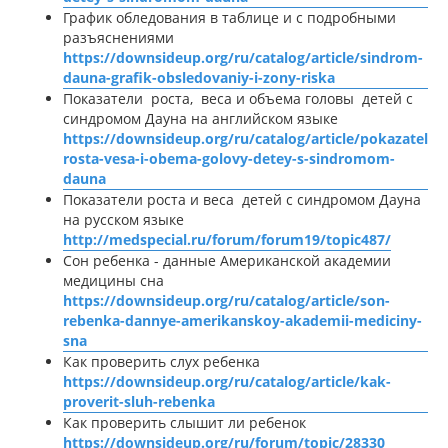
График обледования в таблице и с подробными
разъяснениями
https://downsideup.org/ru/catalog/article/sindrom-
dauna-grafik-obsledovaniy-i-zony-riska
Показатели роста, веса и объема головы детей с
синдромом Дауна на английском языке
https://downsideup.org/ru/catalog/article/pokazateli-
rosta-vesa-i-obema-golovy-detey-s-sindromom-
dauna
Показатели роста и веса детей с синдромом Дауна
на русском языке
http://medspecial.ru/forum/forum19/topic487/
Сон ребенка - данные Американской академии
медицины сна
https://downsideup.org/ru/catalog/article/son-
rebenka-dannye-amerikanskoy-akademii-mediciny-
sna
Как проверить слух ребенка
https://downsideup.org/ru/catalog/article/kak-
proverit-sluh-rebenka
Как проверить слышит ли ребенок
https://downsideup.org/ru/forum/topic/28330