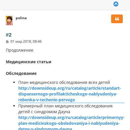
В
е
р
polina
н
у
т
ь
#2
с
С
01 мар 2018, 08:46
я
о
к
о
Продолжение
н
б
щ
а
Медицинские статьи
е
ч
н
а
и
л
Обследование
е
у
План медицинского обследования всех детей
http://downsideup.org/ru/catalog/article/standart-
dispansernogo-profilakticheskogo-nablyudeniya-
rebenka-v-techenie-pervogo
Примерный план медицинского обследования
детей с синдромом Дауна
http://downsideup.org/ru/catalog/article/primernyy-
plan-medicinskogo-obsledovaniya-i-nablyudeniya-
detey-s-sindromom-dauna