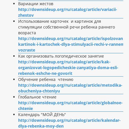
Вариации жестов
http://downsideup.org/ru/catalog/article/variacii-
zhestov
Использование карточек и картинок для
стимуляции собственной речи ребенка раннего
возраста
http://downsideup.org/ru/catalog/article/ispolzovanie-
kartinok-i-kartochek-dlya-stimulyacii-rechi-v-rannem-
vozraste
Как организовать логопедическое занятие
http://downsideup.org/ru/catalog/article/kak-
organizovat-logopedicheskie-zanyatiya-doma-esli-
rebenok-eshche-ne-govorit
Обучение ребенка чтению
http://downsideup.org/ru/catalog/article/metodika-
obucheniya-chteniyu
Глобальное чтение
http://downsideup.org/ru/catalog/article/globalnoe-
chtenie
Календарь "МОЙ ДЕНЬ"
http://downsideup.org/ru/catalog/article/kalendar-
dlya-rebenka-moy-den