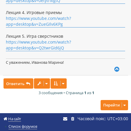
app=desktop&v=0etytrxIgtQ
Лекция 4. Игровые приемы
https://www.youtube.com/watch?
app=desktop&v=ZueGIlv6KPg
Лекция 5. Игра сверстников
https://www.youtube.com/watch?
app=desktop&v=Q2twrGId6jQ
С уважением, Иванова Марина!
В
е
р
Ответить
н
у
3 сообщения • Страница
1
из
1
т
ь
с
Перейти
я
к
Часовой пояс:
UTC+03:00
н
На сайт
а
Список форумов
ч