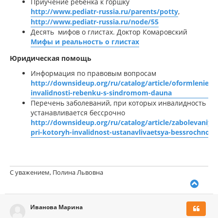
Приучение ребенка к горшку
http://www.pediatr-russia.ru/parents/potty
,
http://www.pediatr-russia.ru/node/55
Десять мифов о глистах. Доктор Комаровский
Мифы и реальность о глистах
Юридическая помощь
Информация по правовым вопросам
http://downsideup.org/ru/catalog/article/oformlenie-
invalidnosti-rebenku-s-sindromom-dauna
Перечень заболеваний, при которых инвалидность
устанавливается бессрочно
http://downsideup.org/ru/catalog/article/zabolevaniya
pri-kotoryh-invalidnost-ustanavlivaetsya-bessrochno
С уважением, Полина Львовна
В
е
р
Иванова Марина
н
у