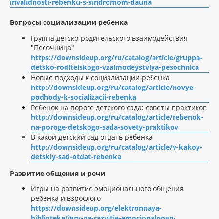
invalidnosti-rebenku-s-sindromom-dauna
Вопросы социализации ребенка
Группа детско-родительского взаимодействия
"Песочница"
https://downsideup.org/ru/catalog/article/gruppa-
detsko-roditelskogo-vzaimodeystviya-pesochnica
Новые подходы к социализации ребенка
http://downsideup.org/ru/catalog/article/novye-
podhody-k-socializacii-rebenka
Ребенок на пороге детского сада: советы практиков
http://downsideup.org/ru/catalog/article/rebenok-
na-poroge-detskogo-sada-sovety-praktikov
В какой детский сад отдать ребенка
http://downsideup.org/ru/catalog/article/v-kakoy-
detskiy-sad-otdat-rebenka
Развитие общения и речи
Игры на развитие эмоционального общения
ребенка и взрослого
https://downsideup.org/elektronnaya-
biblioteka/igry-na-razvitie-emocionalnogo-