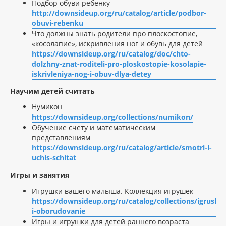
Подбор обуви ребенку
http://downsideup.org/ru/catalog/article/podbor-
obuvi-rebenku
Что должны знать родители про плоскостопие,
«косолапие», искривления ног и обувь для детей
https://downsideup.org/ru/catalog/doc/chto-
dolzhny-znat-roditeli-pro-ploskostopie-kosolapie-
iskrivleniya-nog-i-obuv-dlya-detey
Научим детей считать
Нумикон
https://downsideup.org/collections/numikon/
Обучение счету и математическим
представлениям
https://downsideup.org/ru/catalog/article/smotri-i-
uchis-schitat
Игры и занятия
Игрушки вашего малыша. Коллекция игрушек
https://downsideup.org/ru/catalog/collections/igrushki
i-oborudovanie
Игры и игрушки для детей раннего возраста