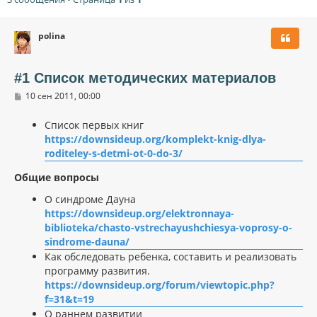
polina
#1 Список методических материалов
С
10 сен 2011, 00:00
о
о
Список первых книг
б
щ
https://downsideup.org/komplekt-knig-dlya-
е
roditeley-s-detmi-ot-0-do-3/
н
и
е
Общие вопросы
О синдроме Дауна
https://downsideup.org/elektronnaya-
biblioteka/chasto-vstrechayushchiesya-voprosy-o-
sindrome-dauna/
Как обследовать ребенка, составить и реализовать
программу развития.
https://downsideup.org/forum/viewtopic.php?
f=31&t=19
О раннем развитии