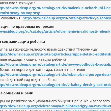
ленькие "нехочухи"
tp://downsideup.org/ru/catalog/article/malenkie-nehochuhi-i-ne
rmistrovoy-na-voprosy
- сообщения
http://downsideup.org/ru/catalog/article/ya-soobs
ация по правовым вопросам
ownsideup.org/ru/catalog/article/oformlenie-invalidnosti-rebe
ы социализации ребенка
уппа детско-родительского взаимодействия "Песочница"
tps://downsideup.org/ru/catalog/article/gruppa-detsko-roditel
вые подходы к социализации ребенка
tp://downsideup.org/ru/catalog/article/novye-podhody-k-sociali
бенок на пороге детского сада: советы практиков
tp://downsideup.org/ru/catalog/article/rebenok-na-poroge-dets
какой детский сад отдать ребенка
tp://downsideup.org/ru/catalog/article/v-kakoy-detskiy-sad-otd
е общения и речи
ры на развитие эмоционального общения ребенка и взрослого
tps://downsideup.org/elektronnaya-biblioteka/igry-na-razvitie