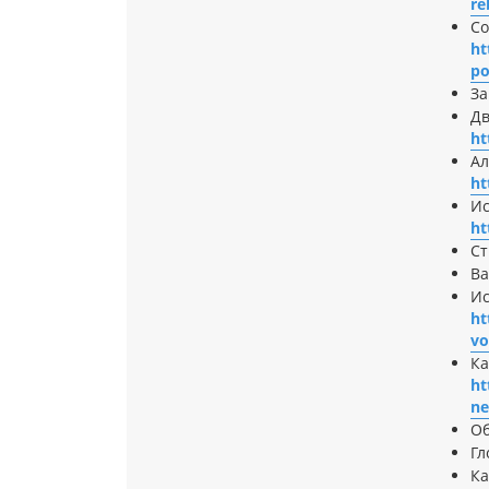
re
Со
ht
po
За
Дв
ht
Ал
ht
Ис
ht
Ст
В
Ис
ht
vo
Ка
ht
ne
О
Гл
К