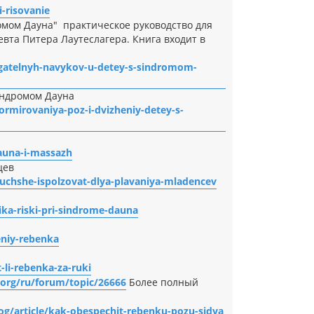
-risovanie
омом Дауна" практическое руководство для
евта Питера Лаутеслагера. Книга входит в
igatelnyh-navykov-u-detey-s-sindromom-
индромом Дауна
ormirovaniya-poz-i-dvizheniy-detey-s-
auna-i-massazh
цев
-luchshe-ispolzovat-dlya-plavaniya-mladencev
ika-riski-pri-sindrome-dauna
eniy-rebenka
-li-rebenka-za-ruki
.org/ru/forum/topic/26666
Более полный
og/article/kak-obespechit-rebenku-pozu-sidya