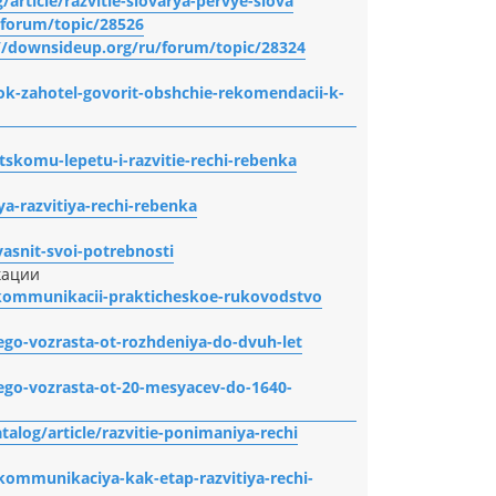
article/razvitie-slovarya-pervye-slova
/forum/topic/28526
//downsideup.org/ru/forum/topic/28324
ok-zahotel-govorit-obshchie-rekomendacii-k-
tskomu-lepetu-i-razvitie-rechi-rebenka
a-razvitiya-rechi-rebenka
asnit-svoi-potrebnosti
кации
ov-kommunikacii-prakticheskoe-rukovodstvo
nego-vozrasta-ot-rozhdeniya-do-dvuh-let
nego-vozrasta-ot-20-mesyacev-do-1640-
talog/article/razvitie-ponimaniya-rechi
kommunikaciya-kak-etap-razvitiya-rechi-