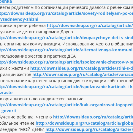
benka
веты родителям по организации речевого диалога с ребенком
tps://downsideup.org/ru/catalog/article/sovety-roditelyam-po-o
vsednevnoy-zhizni
пинки в речи ребенка
http://downsideup.org/ru/catalog/article
уязычные дети с синдромом Дауна
tp://downsideup.org/ru/catalog/article/dvuyazychnye-deti-s-s
ьтернативная коммуникация. Использование жестов в общении
tp://downsideup.org/ru/catalog/article/alternativnaya-kommuni
пользование жестов в практике ДСА
tp://downsideup.org/ru/catalog/article/ispolzovanie-zhestov-v-
ихи с жестами
http://downsideup.org/ru/catalog/article/stihi-s-
ариации жестов
http://downsideup.org/ru/catalog/article/variaci
пользование карточек и картинок для стимуляции собственной
tp://downsideup.org/ru/catalog/article/ispolzovanie-kartinok-i-
zraste
к организовать логопедическое занятие
tp://downsideup.org/ru/catalog/article/kak-organizovat-logope
-govorit
бучение ребенка чтению
http://downsideup.org/ru/catalog/art
обальное чтение
http://downsideup.org/ru/catalog/article/glob
алендарь "МОЙ ДЕНЬ"
http://downsideup.org/ru/catalog/article