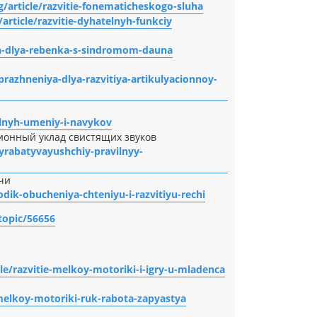
g/article/razvitie-fonematicheskogo-sluha
article/razvitie-dyhatelnyh-funkciy
zh-dlya-rebenka-s-sindromom-dauna
razhneniya-dlya-razvitiya-artikulyacionnoy-
elnyh-umeniy-i-navykov
онный уклад свистящих звуков
yrabatyvayushchiy-pravilnyy-
чи
dik-obucheniya-chteniyu-i-razvitiyu-rechi
topic/56656
le/razvitie-melkoy-motoriki-i-igry-u-mladenca
melkoy-motoriki-ruk-rabota-zapyastya