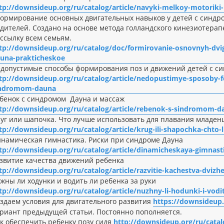
tp://downsideup.org/ru/catalog/article/navyki-melkoy-motoriki-i
ормирование основных двигательных навыков у детей с синдр
дителей. Создано на основе метода голландского кинезиотерап
ссылку всем семьям.
tp://downsideup.org/ru/catalog/doc/formirovanie-osnovnyh-dv
una-prakticheskoe
допустимые способы формирования поз и движений детей с с
tp://downsideup.org/ru/catalog/article/nedopustimye-sposoby-f
indromom-dauna
бенок с синдромом Дауна и массаж
tp://downsideup.org/ru/catalog/article/rebenok-s-sindromom-d
уг или шапочка. Что лучше использовать для плавания младен
tp://downsideup.org/ru/catalog/article/krug-ili-shapochka-chto
намическая гимнастика. Риски при синдроме Дауна
tp://downsideup.org/ru/catalog/article/dinamicheskaya-gimnast
звитие качества движений ребенка
tp://downsideup.org/ru/catalog/article/razvitie-kachestva-dvizh
жны ли ходунки и водить ли ребенка за руки
tp://downsideup.org/ru/catalog/article/nuzhny-li-hodunki-i-vodit
здаем условия для двигательного развития
https://downsideup
риант предыдущей статьи. Постоянно пополняется.
к обеспечить ребенку позу сидя
http://downsideup.org/ru/catal