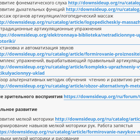
звитие фонематического слуха
http://downsideup.org/ru/catalo
звитие дыхательных функций
http://downsideup.org/ru/catalog/
ссаж органов артикуляции/логопедический массаж
tp://downsideup.org/ru/catalog/article/logopedicheskiy-massa
етрадиционные артикуляционные упражнения
tps://downsideup.org/elektronnaya-biblioteka/netradicionnye-up
toriki/
становка и автоматизация звуков
tp://downsideup.org/ru/catalog/article/formirovanie-proiznosit
мплекс упражнений, вырабатывающий правильный артикуляци
tp://downsideup.org/ru/catalog/article/kompleks-uprazhneniy-v
tikulyacionnyy-uklad
зор альтернативных методик обучения чтению и развитию ре
tp://downsideup.org/ru/catalog/article/obzor-alternativnyh-meto
е зрительного восприятия
https://downsideup.org/ru/forum/
льное развитие
звитие мелкой моторики
http://downsideup.org/ru/catalog/artic
рмирование навыков мелкой моторики рук. Работа запястья
tps://downsideup.org/ru/catalog/article/formirovanie-navykov-
выки мелкой моторики и рисование