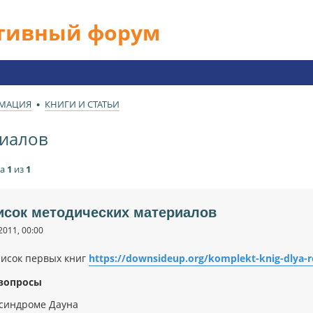
ативный форум
РМАЦИЯ
КНИГИ И СТАТЬИ
риалов
ца
1
из
1
исок методических материалов
2011, 00:00
исок первых книг
https://downsideup.org/komplekt-knig-dlya-ro
вопросы
синдроме Дауна