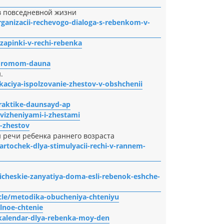
 в повседневной жизни
rganizacii-rechevogo-dialoga-s-rebenkom-v-
/zapinki-v-rechi-rebenka
indromom-dauna
.
kaciya-ispolzovanie-zhestov-v-obshchenii
praktike-daunsayd-ap
dvizheniyami-i-zhestami
i-zhestov
 речи ребенка раннего возраста
kartochek-dlya-stimulyacii-rechi-v-rannem-
dicheskie-zanyatiya-doma-esli-rebenok-eshche-
icle/metodika-obucheniya-chteniyu
alnoe-chtenie
/kalendar-dlya-rebenka-moy-den