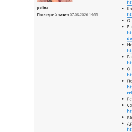
ht
polina
Ка
ht
Последний визит:
07.08.2026 14:55
О 
Ещ
ht
de
Но
ht
Ра
ht
О 
ht
Пс
ht
re
Ре
Со
ht
Ка
Др
ht