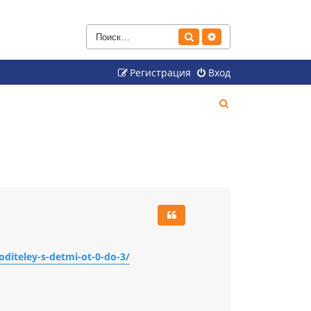
Поиск
Расширенный поиск
Регистрация
Вход
П
о
и
с
к
diteley-s-detmi-ot-0-do-3/