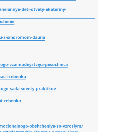
zhelannye-deti-otvety-ekateriny-
hchenie
nku-s-sindromom-dauna
skogo-vzaimodeystviya-pesochnica
zacii-rebenka
kogo-sada-sovety-praktikov
at-rebenka
-emocionalnogo-obshcheniya-so-vzroslym/