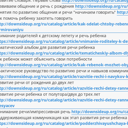
звитие словаря. Первые слова
http://downsideup.org/ru/catalog/
звиваем общение и речь с рождения
http://downsideup.org/ru
нятия по развитию общения и речи "начинаем говорить"
http:
к помочь ребенку захотеть говорить
tp://downsideup.org/ru/catalog/article/kak-sdelat-chtoby-reben
rmirovaniyu
имание родителей к детскому лепету и речь ребенка
tps://downsideup.org/ru/catalog/article/vnimanie-roditeley-k-de
матический альбом для развития речи ребенка
tps://downsideup.org/ru/catalog/article/tematicheskiy-albom-dly
к ребенок может объяснить свои потребности
tp://downsideup.org/ru/catalog/article/kak-rebenok-mozhet-oby
актическое руководство по развитию речи и навыков коммуни
tp://downsideup.org/ru/catalog/article/razvitie-rechi-i-navyk
звитие речи от рождения до двух лет
tp://downsideup.org/ru/catalog/article/razvitie-rechi-detey-ran
звитие речи ребенка от полутора/двух до трех лет
tp://downsideup.org/ru/catalog/article/razvitie-rechi-detey-ran
esyacev
нимание речи/импрессивная речь
http://downsideup.org/ru/ca
ддерживающая коммуникация как этап развития речи ребенка
tps://downsideup.org/ru/catalog/article/podderzhivayushchaya-