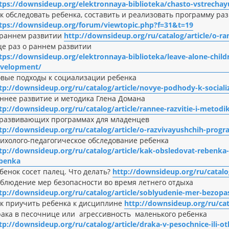
tps://downsideup.org/elektronnaya-biblioteka/chasto-vstrecha
к обследовать ребенка, составить и реализовать программу ра
tps://downsideup.org/forum/viewtopic.php?f=31&t=19
раннем развитии
http://downsideup.org/ru/catalog/article/o-ra
е раз о раннем развитии
tps://downsideup.org/elektronnaya-biblioteka/leave-alone-chil
velopment/
вые подходы к социализации ребенка
tp://downsideup.org/ru/catalog/article/novye-podhody-k-sociali
ннее развитие и методика Глена Домана
tp://downsideup.org/ru/catalog/article/rannee-razvitie-i-metod
развивающих программах для младенцев
tp://downsideup.org/ru/catalog/article/o-razvivayushchih-pro
ихолого-педагогическое обследование ребенка
tp://downsideup.org/ru/catalog/article/kak-obsledovat-rebenka-
benka
бенок сосет палец. Что делать?
http://downsideup.org/ru/catalo
блюдение мер безопасности во время летнего отдыха
tp://downsideup.org/ru/catalog/article/soblyudenie-mer-bezop
к приучить ребенка к дисциплине
http://downsideup.org/ru/cata
ака в песочнице или агрессивность маленького ребенка
tp://downsideup.org/ru/catalog/article/draka-v-pesochnice-ili-o