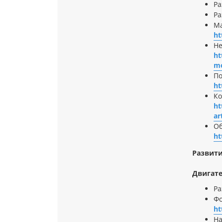
Ра
Ра
Ма
ht
Н
ht
mo
По
ht
Ко
ht
ar
Об
ht
Развити
Двигате
Ра
Фо
ht
На