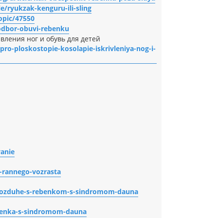
e/ryukzak-kenguru-ili-sling
opic/47550
podbor-obuvi-rebenku
вления ног и обувь для детей
pro-ploskostopie-kosolapie-iskrivleniya-nog-i-
vanie
y-rannego-vozrasta
m-vozduhe-s-rebenkom-s-sindromom-dauna
rebenka-s-sindromom-dauna