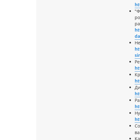
ht
"Ф
ро
ра
ht
da
Не
ht
s
Ре
ht
Кр
ht
Ди
ht
Ра
ht
Ну
ht
Со
ва
Ка