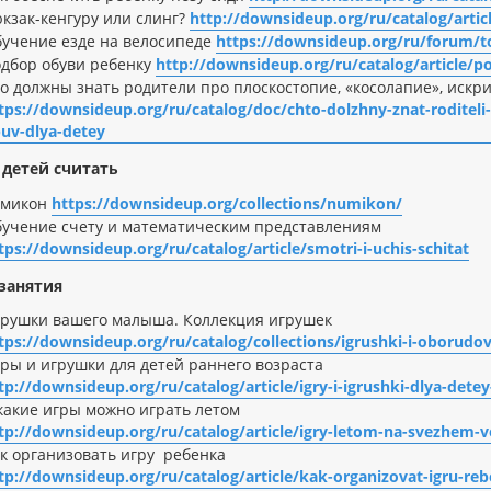
кзак-кенгуру или слинг?
http://downsideup.org/ru/catalog/articl
учение езде на велосипеде
https://downsideup.org/ru/forum/t
дбор обуви ребенку
http://downsideup.org/ru/catalog/article/
о должны знать родители про плоскостопие, «косолапие», искри
tps://downsideup.org/ru/catalog/doc/chto-dolzhny-znat-roditeli-
uv-dlya-detey
детей считать
умикон
https://downsideup.org/collections/numikon/
учение счету и математическим представлениям
tps://downsideup.org/ru/catalog/article/smotri-i-uchis-schitat
занятия
рушки вашего малыша. Коллекция игрушек
tps://downsideup.org/ru/catalog/collections/igrushki-i-oborudo
ры и игрушки для детей раннего возраста
tp://downsideup.org/ru/catalog/article/igry-i-igrushki-dlya-dete
какие игры можно играть летом
tp://downsideup.org/ru/catalog/article/igry-letom-na-svezhe
к организовать игру ребенка
tp://downsideup.org/ru/catalog/article/kak-organizovat-igru-