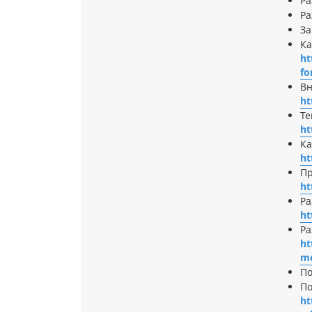
Ра
Ра
За
Ка
ht
fo
Вн
ht
Те
ht
Ка
ht
Пр
ht
Ра
ht
Ра
ht
m
По
По
ht