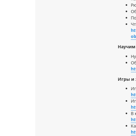
Рю
Об
По
Чт
ht
ob
Научим 
Н
Об
ht
Игры и 
Иг
ht
Иг
ht
В 
ht
Ка
ht