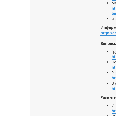
Ма
ht
bu
Я 
Информ
http://d
Вопрос
Гр
ht
Но
ht
Ре
ht
В 
ht
Развити
Иг
ht