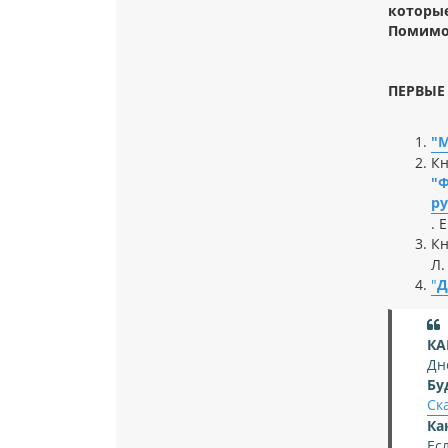
которые
Помимо 
ПЕРВЫЕ
"М
Кн
"
ру
. 
К
Л.
"
Д
КА
Дн
Бу
Ск
Ка
Ес