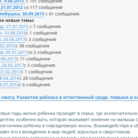
. 4.08.2013
.
с 191 сообщения
21.07.2012
со 117 сообщения
лебушка, 30.09.2013
с 61 сообщения.
ее новые темы:
р, 27.07.2015
с 7 сообщения
, 10.08.2016
с 1 сообщения
 20.06.2017
с 3 сообщения
.02.2016
с 38 сообщения
в, 05.07.2017
со 2 сообщения
.08.2017
с 11 сообщения
 26.05.2017
с 5 сообщения
01.02.2017
с 1 сообщения
8.04.2016
с 28 сообщения
4.07.2016
с 6 сообщения
ё смогу. Развитие ребенка в естественной среде. Навыки и
рвые годы жизни ребенка проходят в семье, где исключительно
дители, особенно мать, которая оказывает влияние на малыша 
влечением ребенка в повседневную жизнь. Взаимодействуя и о
товят его к вхождению в мир людей: взрослых и сверстников.
енно поэтому современные подходы предусматривают создание