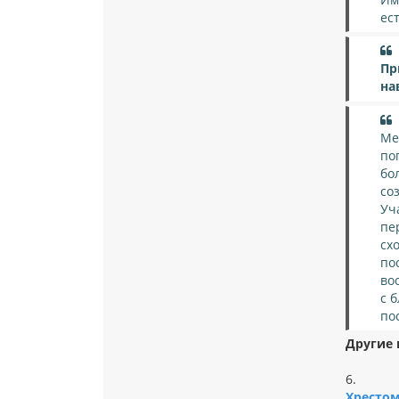
ес
Пр
на
Ме
по
бо
со
Уч
пе
сх
по
во
с 
по
Другие 
6.
Хрестом