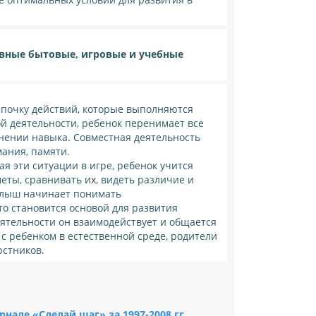
вные бытовые, игровые и учебные
епочку действий, которые выполняются
й деятельности, ребенок перенимает все
нении навыка. Совместная деятельность
ания, памяти.
ая эти ситуации в игре, ребенок учится
еты, сравнивать их, видеть различие и
Малыш начинает понимать
то становится основой для развития
ятельности он взаимодействует и общается
 с ребенком в естественной среде, родители
рстников.
нале «Сделай шаг» за 1997-2008 гг.