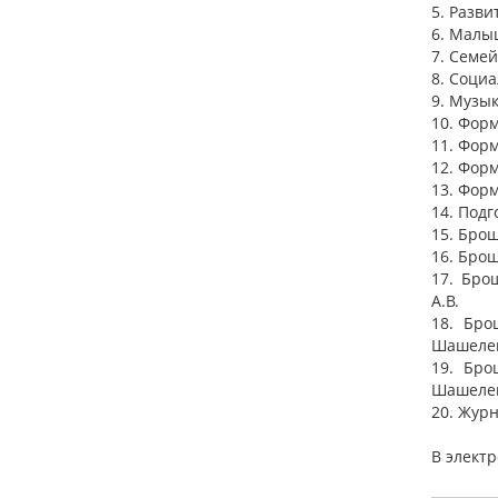
5. Разв
6. Малы
7. Семе
8. Соци
9. Музы
10. Фор
11. Форм
12. Фор
13. Фор
14. Под
15. Брош
16. Бро
17. Бро
А.В.
18. Бро
Шашелев
19. Бро
Шашелев
20. Журн
В элект