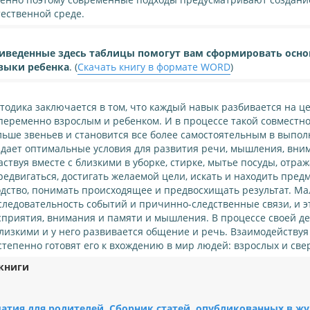
тественной среде.
иведенные здесь таблицы помогут вам сформировать осно
выки ребенка
. (
Скачать книгу в формате WORD
)
тодика заключается в том, что каждый навык разбивается на ц
переменно взрослым и ребенком. И в процессе такой совместно
льше звеньев и становится все более самостоятельным в выпол
здает оптимальные условия для развития речи, мышления, вним
аствуя вместе с близкими в уборке, стирке, мытье посуды, отраж
редвигаться, достигать желаемой цели, искать и находить предм
одство, понимать происходящее и предвосхищать результат. 
следовательность событий и причинно-следственные связи, и э
сприятия, внимания и памяти и мышления. В процессе своей де
близкими и у него развивается общение и речь. Взаимодействуя
степенно готовят его к вхождению в мир людей: взрослых и све
книги
атия для родителей. Сборник статей, опубликованных в жур