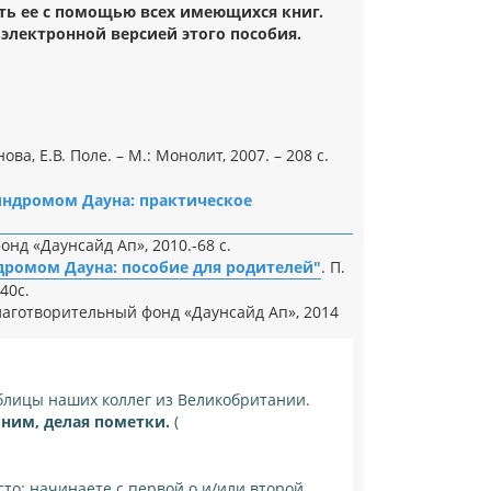
ть ее с помощью всех имеющихся книг.
электронной версией этого пособия.
ова, Е.В. Поле. – М.: Монолит, 2007. – 208 с.
индромом Дауна: практическое
фонд «Даунсайд Ап», 2010.-68 с.
дромом Дауна: пособие для родителей"
. П.
40с.
лаготворительный фонд «Даунсайд Ап», 2014
блицы наших коллег из Великобритании.
 ним, делая пометки.
(
сто: начинаете с первой о и/или второй