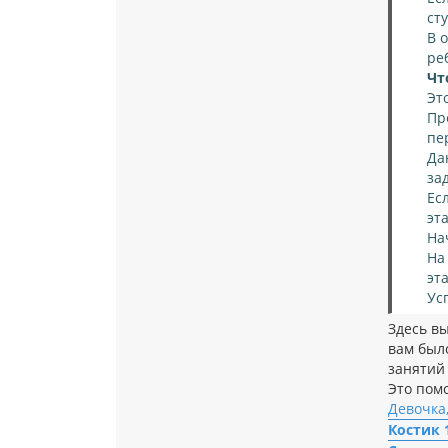
ст
В 
ре
Чт
Эт
Пр
пе
Да
за
Ес
эт
На
На
эт
Ус
Здесь в
вам было
занятий
Это пом
Девочка,
Костик 1