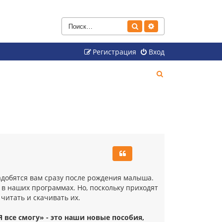
Поиск
Расширенный поиск
Регистрация
Вход
П
о
и
с
к
адобятся вам сразу после рождения малыша.
 в наших программах. Но, поскольку приходят
читать и скачивать их.
 все смогу» - это наши новые пособия,