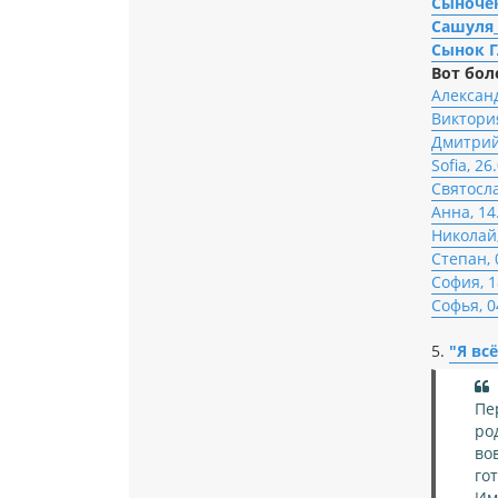
Сыночек
Сашуля_
Сынок Г
Вот бол
Александ
Виктория
Дмитрий,
Sofia, 26
Святосла
Анна, 14
Николай,
Степан, 
София, 1
Софья, 0
5.
"Я вс
Пе
ро
во
го
Им