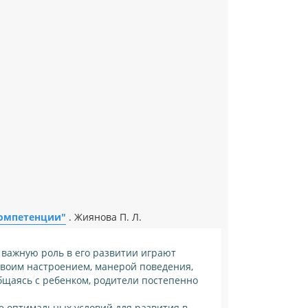
 компетенции"
. Жиянова П. Л.
 важную роль в его развитии играют
своим настроением, манерой поведения,
бщаясь с ребенком, родители постепенно
 оптимальных условий для развития в