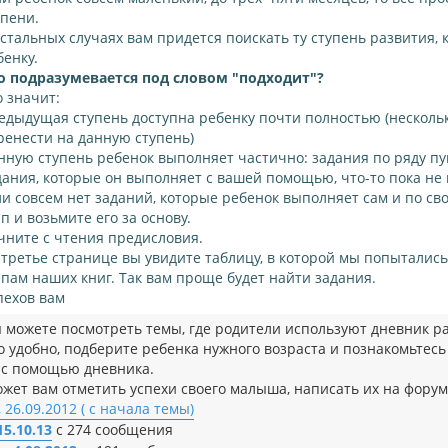
упени.
остальных случаях вам придется поискать ту ступень развития,
бенку.
о подразумевается под словом "подходит"?
о значит:
едыдущая ступень доступна ребенку почти полностью (несколь
ренести на данную ступень)
нную ступень ребенок выполняет частично: задания по ряду пу
дания, которые он выполняет с вашей помощью, что-то пока не
ли совсем нет заданий, которые ребенок выполняет сам и по с
ап и возьмите его за основу.
чните с чтения предисловия.
 третье странице вы увидите таблицу, в которой мы попытались
апам наших книг. Так вам проще будет найти задания.
пехов вам
ы можете посмотреть темы, где родители используют дневник р
 удобно, подберите ребенка нужного возраста и познакомьтесь
 с помощью дневника.
ожет вам отметить успехи своего малыша, написать их на фору
 26.09.2012 ( с начала темы)
5.10.13
c 274 сообщения