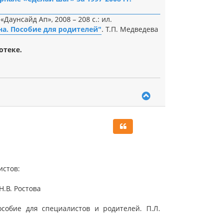
Даунсайд Ап», 2008 – 208 с.: ил.
а. Пособие для родителей"
. Т.П. Медведева
отеке.
В
е
р
н
у
т
ь
с
я
истов:
к
н
а
Н.В. Ростова
ч
а
собие для специалистов и родителей. П.Л.
л
у