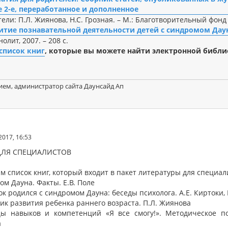
 2-е, переработанное и дополненное
ели: П.Л. Жиянова, Н.С. Грозная. – М.: Благотворительный фонд «
итие познавательной деятельности детей с синдромом Даун
нолит, 2007. – 208 с.
список книг
, которые вы можете найти электронной библи
ием, администратор сайта Даунсайд Ап
2017, 16:53
ДЛЯ СПЕЦИАЛИСТОВ
м список книг, который входит в пакет литературы для специал
ом Дауна. Факты. Е.В. Поле
ок родился с синдромом Дауна: беседы психолога. А.Е. Киртоки, 
ник развития ребенка раннего возраста. П.Л. Жиянова
цы навыков и компетенций «Я все смогу!». Методическое по
а