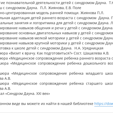
итие познавательной деятельности детей с синдромом Дауна. Т
ш с синдромом Дауна. П.Л. Жиянова, Е.В. Поле
йно-центрированная модель ранней помощи. Жиянова П.Л.
альная адаптация детей раннего возраста с синдромом Дауна.
кальные занятия и логоритмика для детей с синдромом Дауна. Л
мирование навыков общения и речи у детей с синдромом Дауна
ирование основных двигательных навыков у детей с синдромом Д
мирование навыков мелкой моторики у детей с синдромом Даун
мирование навыков крупной моторики у детей с синдромом Даун
готовка к школе детей с синдромом Дауна. Н.А. Урядницкая
юра «Визит к врачу. Как подготовиться?» Сост. Шашелева А.В.
шюра «Медицинское сопровождение ребенка раннего возраста с
шюра «Медицинское сопровождение ребенка дошкольного воз
шюра «Медицинское сопровождение ребенка младшего школь
а А.В.
шюра «Медицинское сопровождение ребенка старшего школь
а А.В.
ал «Синдром Дауна. XXI век»
ронном виде вы можете их найти в нашей библиотеке
https://do