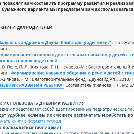
 позволят вам составить программу развития и реализова
бумажного варианта мы предлагаем вам воспользоваться 
 КНИГИ для РОДИТЕЛЕЙ
алыш с синдромом Дауна: Книга для родителей."
. П.Л. Жиян
ига
Формирование основных двигательных навыков у детей с с
ководство для родителей"
Е. В. Поле, П. Л. Жиянова, Т. Н. Нечаева.-М.: Благотворительный 
нига
"Формирование навыков общения и речи у детей с син
 Жиянова. – М.: Благотворительный фонд «Даунсайд Ап», 2010.-1
НЕВНИК РАЗВИТИЯ РЕБЕНКА
"
Составитель Жиянова П.Л. М.: Б
К ИСПОЛЬЗОВАТЬ ДНЕВНИК РАЗВИТИЯ
евник представляет собой адаптированные педиатрические та
дет удобнее, если вы их сможете распечатать и работать по
ачать книгу в формате WORD
)
к пользоваться таблицами?
ли ребенок совсем маленький, до трех- пяти месяцев, то все про