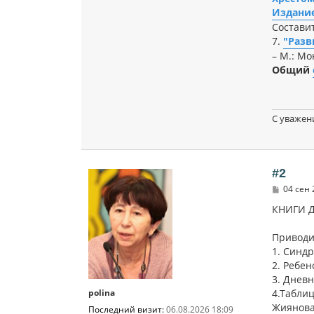
Издание
Составит
7.
"Разв
– М.: Мо
Общий
С уважен
#2
С
04 сен 
о
о
КНИГИ 
б
щ
Приводи
е
н
1. Синдр
и
2. Ребен
е
3. Днев
polina
4.Табли
Жиянов
Последний визит:
06.08.2026 18:09