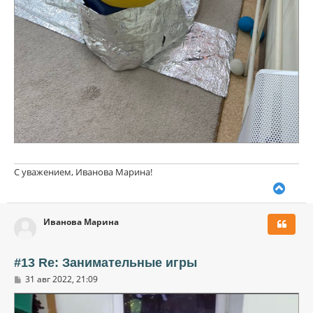
С уважением, Иванова Марина!
В
е
р
Иванова Марина
н
у
т
ь
#13 Re: Занимательные игры
с
С
31 авг 2022, 21:09
я
о
к
о
н
б