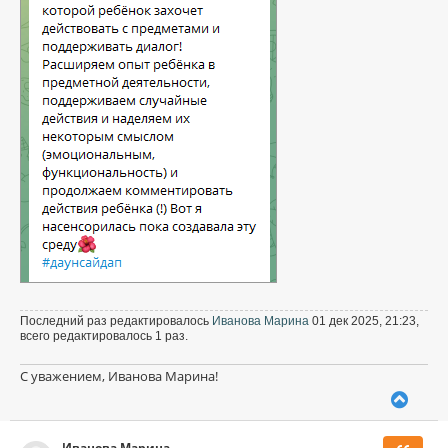
н
б
щ
а
е
ч
н
а
и
л
е
у
Последний раз редактировалось
Иванова Марина
01 дек 2025, 21:23,
всего редактировалось 1 раз.
С уважением, Иванова Марина!
В
е
р
Иванова Марина