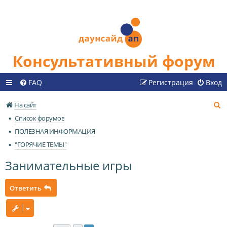
Консультативный форум
FAQ
Регистрация
Вход
П
На сайт
о
Список форумов
и
ПОЛЕЗНАЯ ИНФОРМАЦИЯ
с
"ГОРЯЧИЕ ТЕМЫ"
к
Занимательные игры
Ответить