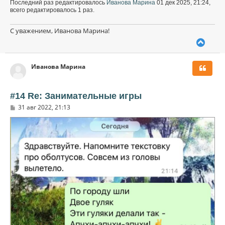
Последний раз редактировалось
Иванова Марина
01 дек 2025, 21:24,
всего редактировалось 1 раз.
С уважением, Иванова Марина!
В
е
р
Иванова Марина
н
у
т
ь
#14 Re: Занимательные игры
с
С
31 авг 2022, 21:13
я
о
к
о
н
б
щ
а
е
ч
н
а
и
л
е
у