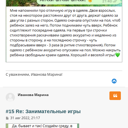
С уважением, Иванова Марина!
В
е
р
Иванова Марина
н
у
т
ь
#15 Re: Занимательные игры
с
С
31 авг 2022, 21:17
я
о
к
о