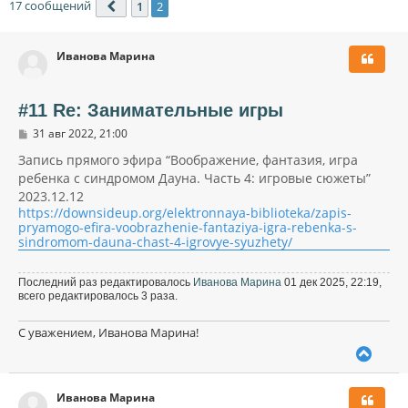
17 сообщений
1
2
Пред.
Иванова Марина
#11 Re: Занимательные игры
С
31 авг 2022, 21:00
о
о
Запись прямого эфира “Воображение, фантазия, игра
б
ребенка с синдромом Дауна. Часть 4: игровые сюжеты”
щ
2023.12.12
е
н
https://downsideup.org/elektronnaya-biblioteka/zapis-
и
pryamogo-efira-voobrazhenie-fantaziya-igra-rebenka-s-
е
sindromom-dauna-chast-4-igrovye-syuzhety/
Последний раз редактировалось
Иванова Марина
01 дек 2025, 22:19,
всего редактировалось 3 раза.
С уважением, Иванова Марина!
В
е
р
Иванова Марина
н