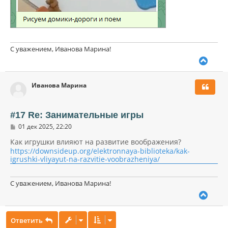
С уважением, Иванова Марина!
В
е
р
Иванова Марина
н
у
т
ь
#17 Re: Занимательные игры
с
С
01 дек 2025, 22:20
я
о
к
о
Как игрушки влияют на развитие воображения?
н
б
https://downsideup.org/elektronnaya-biblioteka/kak-
щ
а
igrushki-vliyayut-na-razvitie-voobrazheniya/
е
ч
н
а
и
л
С уважением, Иванова Марина!
е
у
В
е
р
Ответить
н