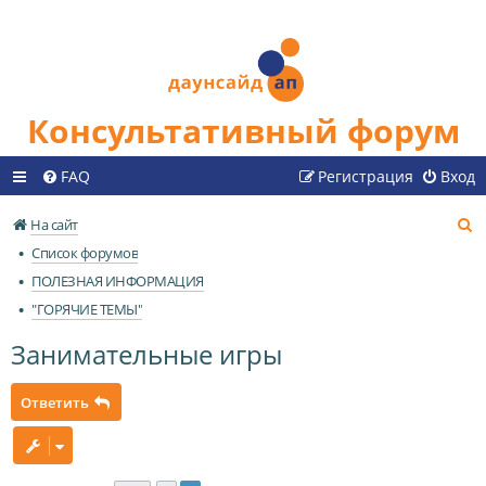
Консультативный форум
FAQ
Регистрация
Вход
П
На сайт
о
Список форумов
и
ПОЛЕЗНАЯ ИНФОРМАЦИЯ
с
"ГОРЯЧИЕ ТЕМЫ"
к
Занимательные игры
Ответить