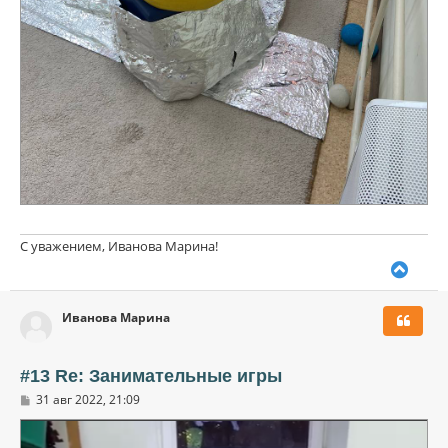
С уважением, Иванова Марина!
В
е
р
Иванова Марина
н
у
т
ь
#13 Re: Занимательные игры
с
С
31 авг 2022, 21:09
я
о
к
о
н
б