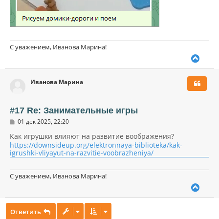
С уважением, Иванова Марина!
В
е
р
Иванова Марина
н
у
т
ь
#17 Re: Занимательные игры
с
С
01 дек 2025, 22:20
я
о
к
о
Как игрушки влияют на развитие воображения?
н
б
https://downsideup.org/elektronnaya-biblioteka/kak-
щ
а
igrushki-vliyayut-na-razvitie-voobrazheniya/
е
ч
н
а
и
л
С уважением, Иванова Марина!
е
у
В
е
р
Ответить
н