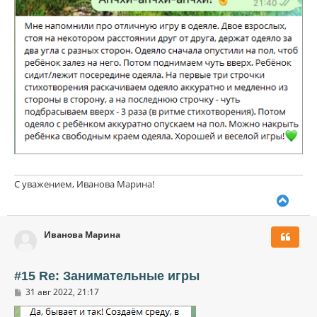
С уважением, Иванова Марина!
В
е
р
Иванова Марина
н
у
т
ь
#15 Re: Занимательные игры
с
С
31 авг 2022, 21:17
я
о
к
о