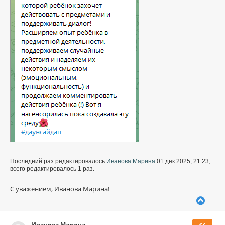
н
б
щ
а
е
ч
н
а
и
л
е
у
Последний раз редактировалось
Иванова Марина
01 дек 2025, 21:23,
всего редактировалось 1 раз.
С уважением, Иванова Марина!
В
е
р
Иванова Марина