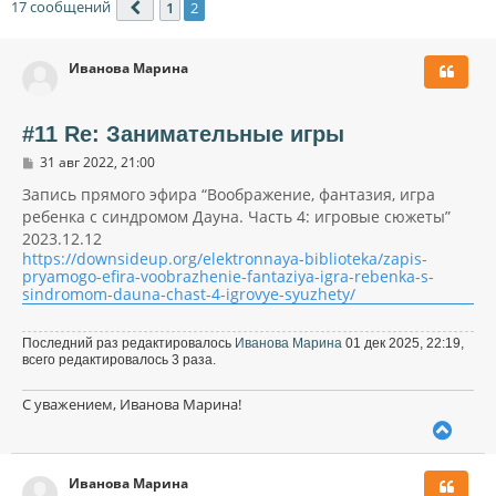
17 сообщений
1
2
Пред.
Иванова Марина
#11 Re: Занимательные игры
С
31 авг 2022, 21:00
о
о
Запись прямого эфира “Воображение, фантазия, игра
б
ребенка с синдромом Дауна. Часть 4: игровые сюжеты”
щ
2023.12.12
е
н
https://downsideup.org/elektronnaya-biblioteka/zapis-
и
pryamogo-efira-voobrazhenie-fantaziya-igra-rebenka-s-
е
sindromom-dauna-chast-4-igrovye-syuzhety/
Последний раз редактировалось
Иванова Марина
01 дек 2025, 22:19,
всего редактировалось 3 раза.
С уважением, Иванова Марина!
В
е
р
Иванова Марина
н