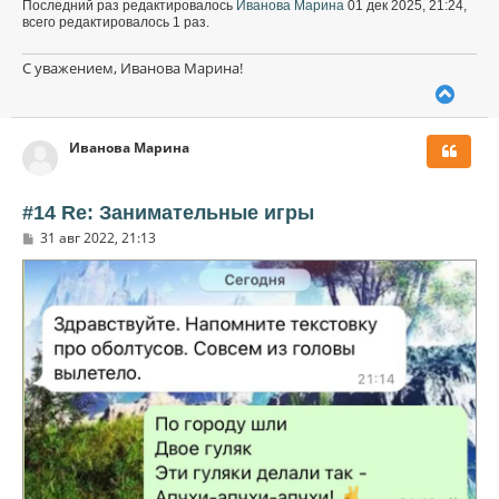
Последний раз редактировалось
Иванова Марина
01 дек 2025, 21:24,
всего редактировалось 1 раз.
С уважением, Иванова Марина!
В
е
р
Иванова Марина
н
у
т
ь
#14 Re: Занимательные игры
с
С
31 авг 2022, 21:13
я
о
к
о
н
б
щ
а
е
ч
н
а
и
л
е
у