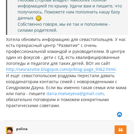
информацией по крыму. Удачи вам и пишите, что
получилось. Поможете нам пополнить нашу базу
данных.
Собственно говоря, мы ее так и пополняем -
силами родителей.
Хотела обновить информацию для севастопольцев. У нас
есть прекрасный центр "Развитие" с очень
профессиональной командой и руководителем. В центре
один из фокусов - дети с СД, есть квалифицированные
логопеды и педагоги для таких детей. ВОт их сайт
http://sevrazvitie.blogspot.com/p/blog-page_9362.html
.
И ещё: севастопольские роддомы перестали давать
координаторам контакты семей с новорожденными с
Синдромом Дауна. Если вы именно такая семья или мама
или папа - пишите
daria.matveyeva@gmail.com
,
обязательно поговорим и поможем конкретными
практическими советами.
В
е
р
polina
н