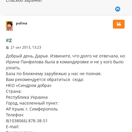
Спасибо заранее!
В
е
р
polina
н
у
т
ь
#2
с
С
21 окт 2013, 13:23
я
о
к
о
Добрый день, Дарья. Извините, что долго не отвечала, но
н
б
Ирина Панфилова была в командировке и не у кого было
щ
а
узнать.
е
ч
н
База по ближнему зарубежью у нас не полная.
а
и
л
Вам рекомендуется обратиться сюда:
е
у
НКО «Синдром добра»
Страна:
Республика Украина
Город, населенный пункт:
АР Крым, г. Симферополь
Телефон:
8(1038066) 878-38-51
E-mail: