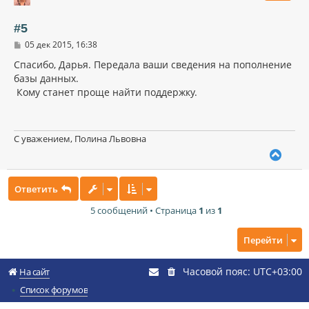
у
т
ь
#5
с
С
05 дек 2015, 16:38
я
о
к
о
Спасибо, Дарья. Передала ваши сведения на пополнение
н
б
базы данных.
щ
а
Кому станет проще найти поддержку.
е
ч
н
а
и
л
е
у
С уважением, Полина Львовна
В
е
р
Ответить
н
у
5 сообщений • Страница
1
из
1
т
ь
с
Перейти
я
к
Часовой пояс:
UTC+03:00
н
На сайт
а
Список форумов
ч
а