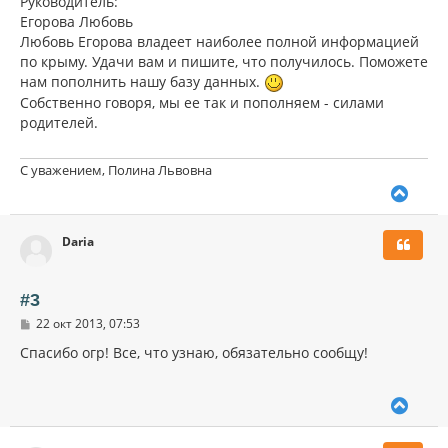
Руководитель:
Егорова Любовь
Любовь Егорова владеет наиболее полной информацией
по крыму. Удачи вам и пишите, что получилось. Поможете
нам пополнить нашу базу данных.
Собственно говоря, мы ее так и пополняем - силами
родителей.
С уважением, Полина Львовна
В
е
р
Daria
н
у
т
ь
#3
с
С
22 окт 2013, 07:53
я
о
к
о
Спасибо огр! Все, что узнаю, обязательно сообщу!
н
б
щ
а
е
ч
В
н
а
и
е
л
е
р
у