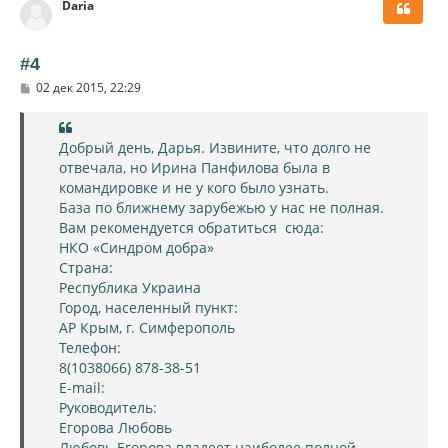
Daria
н
у
т
ь
#4
с
С
02 дек 2015, 22:29
я
о
к
о
н
б
щ
а
Добрый день, Дарья. Извините, что долго не
е
ч
отвечала, но Ирина Панфилова была в
н
а
и
командировке и не у кого было узнать.
л
е
База по ближнему зарубежью у нас не полная.
у
Вам рекомендуется обратиться сюда:
НКО «Синдром добра»
Страна:
Республика Украина
Город, населенный пункт:
АР Крым, г. Симферополь
Телефон:
8(1038066) 878-38-51
E-mail:
Руководитель:
Егорова Любовь
Любовь Егорова владеет наиболее полной