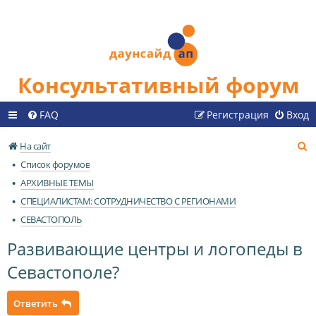
Консультативный форум
FAQ
Регистрация
Вход
П
На сайт
о
Список форумов
и
АРХИВНЫЕ ТЕМЫ
с
СПЕЦИАЛИСТАМ: СОТРУДНИЧЕСТВО С РЕГИОНАМИ
к
СЕВАСТОПОЛЬ
Развивающие центры и логопеды в
Севастополе?
Ответить