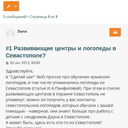
5 сообщений • Страница
1
из
1
Daria
#1 Развивающие центры и логопеды в
Севастополе?
С
02 окт 2013, 00:00
о
о
Здравствуйте,
б
в "Сделай шаг" №45 прочла про обучение крымских
щ
логопедов, в том числе упоминались логопеды из
е
н
Севастополя (статья И.А.Панфиловой). При этом в списке
и
развивающих центров в Украине Севастополь не
е
упомянут; можно ли получить у вас контакты
севастопольских логопедов, которых обучали с вашей
помощью - наверное, они знают больше про работу с
детьми с синдромом Дауна в Севастополе.
А может быть, здесь есть кто-то из Севастополя?