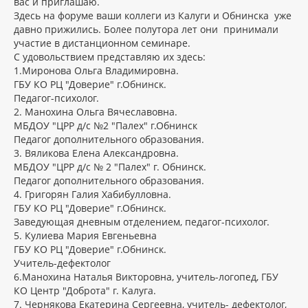
вас и приглашаю.
Здесь на форуме ваши коллеги из Калуги и Обнинска уже
давно прижились. Более полутора лет они принимали
участие в дистанционном семинаре.
С удовольствием представляю их здесь:
1.Миронова Ольга Владимировна.
ГБУ КО РЦ "Доверие" г.Обнинск.
Педагог-психолог.
2. Манохина Ольга Вячеславовна.
МБДОУ "ЦРР д/с №2 "Палех" г.Обнинск
Педагог дополнительного образования.
3. Вяликова Елена Александровна.
МБДОУ "ЦРР д/с № 2 "Палех" г. Обнинск.
Педагог дополнительного образования.
4. Григорян Галия Хабибулловна.
ГБУ КО РЦ "Доверие" г.Обнинск.
Заведующая дневным отделением, педагог-психолог.
5. Кулиева Мария Евгеньевна
ГБУ КО РЦ "Доверие" г.Обнинск.
Учитель-дефектолог
6.Манохина Наталья Викторовна, учитель-логопед, ГБУ
КО Центр "Доброта" г. Калуга.
7. Чернякова Екатерина Сергеевна, учитель- дефектолог,