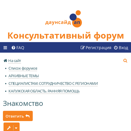
Консультативный форум
FAQ
Регистрация
Вход
П
На сайт
о
Список форумов
и
АРХИВНЫЕ ТЕМЫ
с
СПЕЦИАЛИСТАМ: СОТРУДНИЧЕСТВО С РЕГИОНАМИ
к
КАЛУЖСКАЯ ОБЛАСТЬ. РАННЯЯ ПОМОЩЬ
Знакомство
Ответить