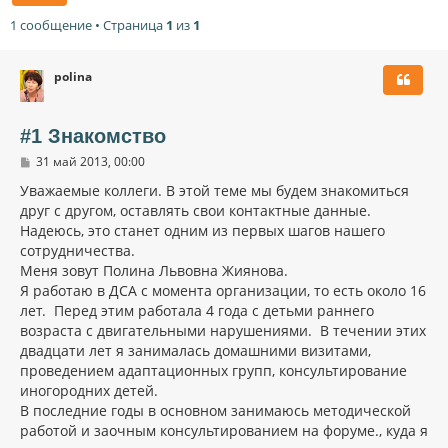
1 сообщение • Страница
1
из
1
polina
#1 Знакомство
С
31 май 2013, 00:00
о
о
Уважаемые коллеги. В этой теме мы будем знакомиться
б
друг с другом, оставлять свои контактные данные.
щ
Надеюсь, это станет одним из первых шагов нашего
е
н
сотрудничества.
и
Меня зовут Полина Львовна Жиянова.
е
Я работаю в ДСА с момента организации, то есть около 16
лет. Перед этим работала 4 года с детьми раннего
возраста с двигательными нарушениями. В течении этих
двадцати лет я занималась домашними визитами,
проведением адаптационных групп, консультирование
иногородних детей.
В последние годы в основном занимаюсь методической
работой и заочным консультированием на форуме., куда я