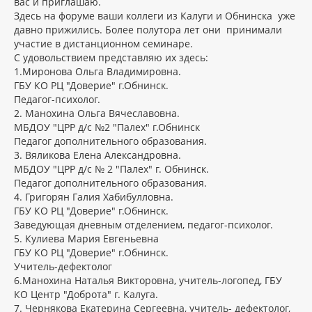
вас и приглашаю.
Здесь на форуме ваши коллеги из Калуги и Обнинска уже
давно прижились. Более полутора лет они принимали
участие в дистанционном семинаре.
С удовольствием представляю их здесь:
1.Миронова Ольга Владимировна.
ГБУ КО РЦ "Доверие" г.Обнинск.
Педагог-психолог.
2. Манохина Ольга Вячеславовна.
МБДОУ "ЦРР д/с №2 "Палех" г.Обнинск
Педагог дополнительного образования.
3. Вяликова Елена Александровна.
МБДОУ "ЦРР д/с № 2 "Палех" г. Обнинск.
Педагог дополнительного образования.
4. Григорян Галия Хабибулловна.
ГБУ КО РЦ "Доверие" г.Обнинск.
Заведующая дневным отделением, педагог-психолог.
5. Кулиева Мария Евгеньевна
ГБУ КО РЦ "Доверие" г.Обнинск.
Учитель-дефектолог
6.Манохина Наталья Викторовна, учитель-логопед, ГБУ
КО Центр "Доброта" г. Калуга.
7. Чернякова Екатерина Сергеевна, учитель- дефектолог,