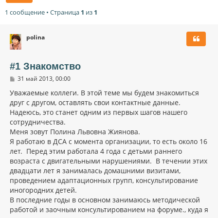
1 сообщение • Страница
1
из
1
polina
#1 Знакомство
С
31 май 2013, 00:00
о
о
Уважаемые коллеги. В этой теме мы будем знакомиться
б
друг с другом, оставлять свои контактные данные.
щ
Надеюсь, это станет одним из первых шагов нашего
е
н
сотрудничества.
и
Меня зовут Полина Львовна Жиянова.
е
Я работаю в ДСА с момента организации, то есть около 16
лет. Перед этим работала 4 года с детьми раннего
возраста с двигательными нарушениями. В течении этих
двадцати лет я занималась домашними визитами,
проведением адаптационных групп, консультирование
иногородних детей.
В последние годы в основном занимаюсь методической
работой и заочным консультированием на форуме., куда я