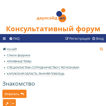
Консультативный форум
FAQ
Регистрация
Вход
П
На сайт
о
Список форумов
и
АРХИВНЫЕ ТЕМЫ
с
СПЕЦИАЛИСТАМ: СОТРУДНИЧЕСТВО С РЕГИОНАМИ
к
КАЛУЖСКАЯ ОБЛАСТЬ. РАННЯЯ ПОМОЩЬ
Знакомство
Ответить