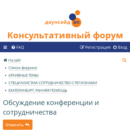
Консультативный форум
FAQ
Регистрация
Вход
П
На сайт
о
Список форумов
и
АРХИВНЫЕ ТЕМЫ
с
СПЕЦИАЛИСТАМ: СОТРУДНИЧЕСТВО С РЕГИОНАМИ
к
ЕКАТЕРИНБУРГ. РАННЯЯ ПОМОЩЬ
Обсуждение конференции и
сотрудничества
Ответить