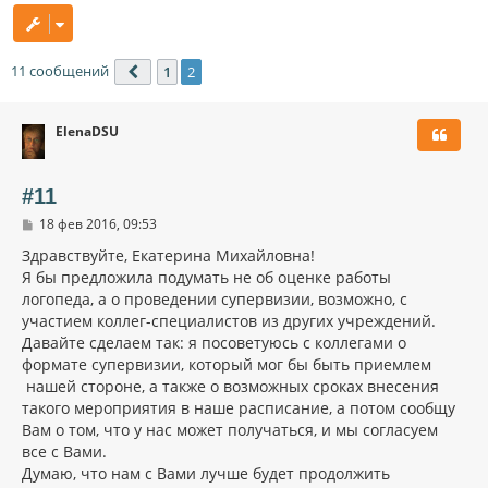
11 сообщений
1
2
Пред.
ElenaDSU
#11
С
18 фев 2016, 09:53
о
о
Здравствуйте, Екатерина Михайловна!
б
Я бы предложила подумать не об оценке работы
щ
логопеда, а о проведении супервизии, возможно, с
е
н
участием коллег-специалистов из других учреждений.
и
Давайте сделаем так: я посоветуюсь с коллегами о
е
формате супервизии, который мог бы быть приемлем
нашей стороне, а также о возможных сроках внесения
такого мероприятия в наше расписание, а потом сообщу
Вам о том, что у нас может получаться, и мы согласуем
все с Вами.
Думаю, что нам с Вами лучше будет продолжить