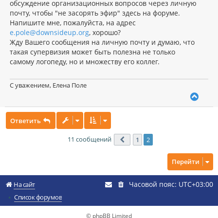
обсуждение организационных вопросов через личную
почту, чтобы "не засорять эфир" здесь на форуме.
Напишите мне, пожалуйста, на адрес
e.pole@downsideup.org
, хорошо?
Жду Вашего сообщения на личную почту и думаю, что
такая супервизия может быть полезна не только
самому логопеду, но и множеству его коллег.
С уважением, Елена Поле
В
е
р
Ответить
н
у
т
11 сообщений
1
2
Пред.
ь
с
Перейти
я
к
н
Часовой пояс:
UTC+03:00
На сайт
а
ч
Список форумов
а
л
© phpBB Limited