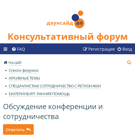
Консультативный форум
FAQ
Регистрация
Вход
П
На сайт
о
Список форумов
и
АРХИВНЫЕ ТЕМЫ
с
СПЕЦИАЛИСТАМ: СОТРУДНИЧЕСТВО С РЕГИОНАМИ
к
ЕКАТЕРИНБУРГ. РАННЯЯ ПОМОЩЬ
Обсуждение конференции и
сотрудничества
Ответить