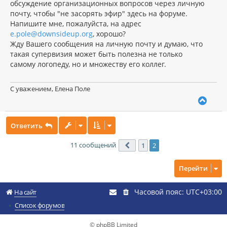
обсуждение организационных вопросов через личную
почту, чтобы "не засорять эфир" здесь на форуме.
Напишите мне, пожалуйста, на адрес
e.pole@downsideup.org
, хорошо?
Жду Вашего сообщения на личную почту и думаю, что
такая супервизия может быть полезна не только
самому логопеду, но и множеству его коллег.
С уважением, Елена Поле
В
е
р
Ответить
н
у
т
11 сообщений
1
2
Пред.
ь
с
Перейти
я
к
н
Часовой пояс:
UTC+03:00
На сайт
а
ч
Список форумов
а
л
© phpBB Limited