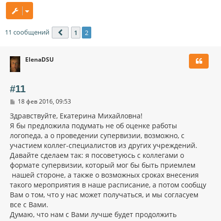
11 сообщений
1
2
Пред.
ElenaDSU
#11
С
18 фев 2016, 09:53
о
о
Здравствуйте, Екатерина Михайловна!
б
Я бы предложила подумать не об оценке работы
щ
логопеда, а о проведении супервизии, возможно, с
е
н
участием коллег-специалистов из других учреждений.
и
Давайте сделаем так: я посоветуюсь с коллегами о
е
формате супервизии, который мог бы быть приемлем
нашей стороне, а также о возможных сроках внесения
такого мероприятия в наше расписание, а потом сообщу
Вам о том, что у нас может получаться, и мы согласуем
все с Вами.
Думаю, что нам с Вами лучше будет продолжить