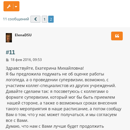
11 сообщений
1
2
Пред.
ElenaDSU
#11
С
18 фев 2016, 09:53
о
о
Здравствуйте, Екатерина Михайловна!
б
Я бы предложила подумать не об оценке работы
щ
логопеда, а о проведении супервизии, возможно, с
е
н
участием коллег-специалистов из других учреждений.
и
Давайте сделаем так: я посоветуюсь с коллегами о
е
формате супервизии, который мог бы быть приемлем
нашей стороне, а также о возможных сроках внесения
такого мероприятия в наше расписание, а потом сообщу
Вам о том, что у нас может получаться, и мы согласуем
все с Вами.
Думаю, что нам с Вами лучше будет продолжить