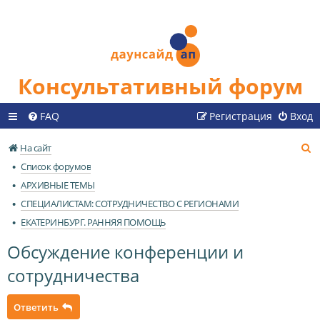
Консультативный форум
FAQ
Регистрация
Вход
П
На сайт
о
Список форумов
и
АРХИВНЫЕ ТЕМЫ
с
СПЕЦИАЛИСТАМ: СОТРУДНИЧЕСТВО С РЕГИОНАМИ
к
ЕКАТЕРИНБУРГ. РАННЯЯ ПОМОЩЬ
Обсуждение конференции и
сотрудничества
Ответить