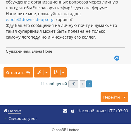
обсуждение организационных вопросов через личную
почту, чтобы "не засорять эфир" здесь на форуме.
Напишите мне, пожалуйста, на адрес
e.pole@downsideup.org
, хорошо?
Жду Вашего сообщения на личную почту и думаю, что
такая супервизия может быть полезна не только
самому логопеду, но и множеству его коллег.
С уважением, Елена Поле
В
е
р
Ответить
н
у
т
11 сообщений
1
2
Пред.
ь
с
Перейти
я
к
н
Часовой пояс:
UTC+03:00
На сайт
а
ч
Список форумов
а
л
© phpBB Limited