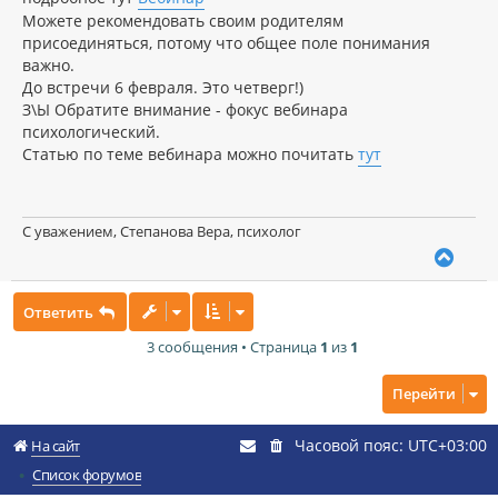
Можете рекомендовать своим родителям
присоединяться, потому что общее поле понимания
важно.
До встречи 6 февраля. Это четверг!)
З\Ы Обратите внимание - фокус вебинара
психологический.
Статью по теме вебинара можно почитать
тут
С уважением, Степанова Вера, психолог
В
е
р
Ответить
н
у
3 сообщения • Страница
1
из
1
т
ь
с
Перейти
я
к
Часовой пояс:
UTC+03:00
н
На сайт
а
Список форумов
ч