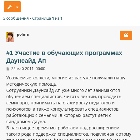
3 сообщения • Страница
1
из
1
polina
#1 Участие в обучающих программах
Даунсайд Ап
С
25 май 2011, 00:00
о
о
Уважаемые коллеги, многие из вас уже получали нашу
б
методическую помощь.
щ
Сотрудники Даунсайд Ап уже много лет занимаются
е
н
обучением специалистов: читать лекции, проводить
и
семинары, принимать на стажировку педагогов и
е
психологов, а также консультировать специалистов,
работающих с семьями, в которых растут дети с
синдромом Дауна.
В настоящее время мы работаем над расширением
такого рода поддержки специалистов, подключая к этому