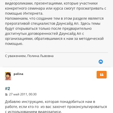
видеороликами, презентациями, которые участники
конкретного семинара или курса смогут просматривать с
помощью Интернета.
Напоминаем, что создание тем в этом разделе является
прерогативой специалистов Даунсайд Ап. Здесь темы
будут открываться только после предварительно
достигнутых договоренностей Даунсайд Ап с
организациями, обратившимися к нам за методической
помощью.
С уважением, Полина Львовна
В
е
р
polina
н
у
т
ь
#2
с
С
27 май 2011, 00:30
я
о
к
о
Добавлю инструкцию, которая понадобиться нам в
н
б
работе, если кто-то из вас захочет проконсультироваться
щ
а
с использованием видеозаписи.
е
ч