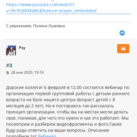
н
https://www.youtube.com/watch?
а
и
л
v=3tr9Q8KMdBc&feature=player_embedded
е
у
С уважением, Полина Львовна
В
е
р
Psy
н
у
т
ь
#3
с
С
28 янв 2020, 19:16
я
о
к
о
н
б
Дорогие коллеги! 6 февраля в 12.00 состоится вебинар по
щ
а
организации первой групповой работы с детьми раннего
е
ч
н
возраста на базе нашего центра (возраст детей с 8
а
и
л
месяцев до 2 лет). Но я постараюсь так рассказать
е
у
принцип организации, чтобы вы на местах могли делать
свое, понимая, для чего это нужно и как это работает. Мы
посмотрим и разберем видеофрагменты и фото.Также
буду рада ответить на ваши вопросы. Описание
подробное тут
Вебинар