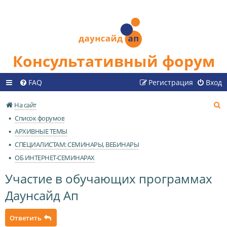
Консультативный форум
FAQ
Регистрация
Вход
П
На сайт
о
Список форумов
и
АРХИВНЫЕ ТЕМЫ
с
СПЕЦИАЛИСТАМ: СЕМИНАРЫ, ВЕБИНАРЫ
к
ОБ ИНТЕРНЕТ-СЕМИНАРАХ
Участие в обучающих программах
Даунсайд Ап
Ответить