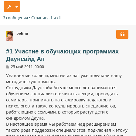
3 сообщения • Страница
1
из
1
polina
#1 Участие в обучающих программах
Даунсайд Ап
С
25 май 2011, 00:00
о
о
Уважаемые коллеги, многие из вас уже получали нашу
б
методическую помощь.
щ
Сотрудники Даунсайд Ап уже много лет занимаются
е
н
обучением специалистов: читать лекции, проводить
и
семинары, принимать на стажировку педагогов и
е
психологов, а также консультировать специалистов,
работающих с семьями, в которых растут дети с
синдромом Дауна.
В настоящее время мы работаем над расширением
такого рода поддержки специалистов, подключая к этому