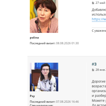
С
27 май 
о
о
Добавлю 
б
использ
щ
https:/
е
н
и
е
С уважен
polina
Последний визит:
08.08.2026 01:30
#3
С
28 янв 
о
о
б
Дорогие
щ
возраста
е
н
организа
и
и разбе
е
Psy
Можете 
Последний визит:
07.08.2026 16:46
До встре
Специализация: