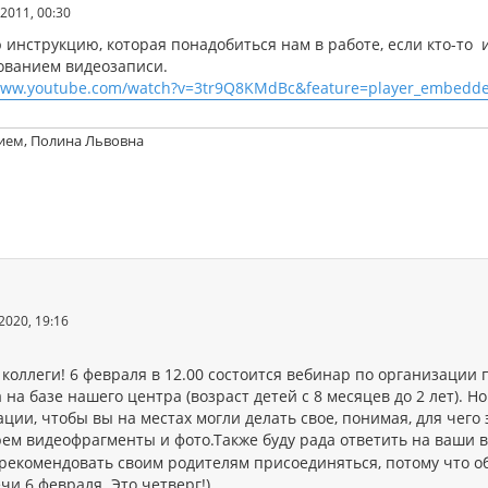
2011, 00:30
инструкцию, которая понадобиться нам в работе, если кто-то и
ованием видеозаписи.
/www.youtube.com/watch?v=3tr9Q8KMdBc&feature=player_embedd
ием, Полина Львовна
2020, 19:16
 коллеги! 6 февраля в 12.00 состоится вебинар по организации
 на базе нашего центра (возраст детей с 8 месяцев до 2 лет). 
ции, чтобы вы на местах могли делать свое, понимая, для чего
рем видеофрагменты и фото.Также буду рада ответить на ваши 
рекомендовать своим родителям присоединяться, потому что о
чи 6 февраля. Это четверг!)