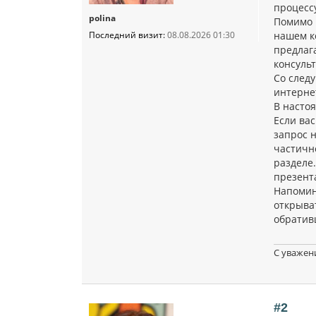
процесс
polina
Помимо 
Последний визит:
08.08.2026 01:30
нашем к
предлаг
консуль
Со след
интерне
В насто
Если ва
запрос н
частичн
разделе
презент
Напомин
открыва
обратив
С уважен
#2