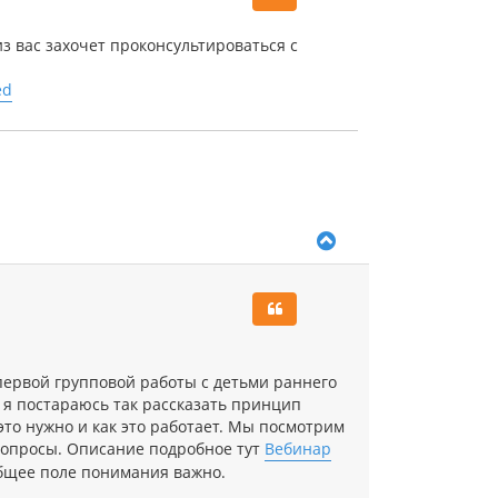
т
ь
з вас захочет проконсультироваться с
с
я
ed
к
н
а
ч
а
л
у
В
е
р
н
у
т
ь
с
 первой групповой работы с детьми раннего
я
Но я постараюсь так рассказать принцип
к
 это нужно и как это работает. Мы посмотрим
н
а
вопросы. Описание подробное тут
Вебинар
ч
бщее поле понимания важно.
а