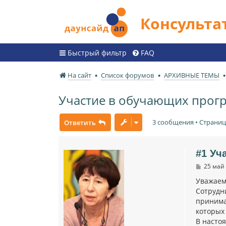
Консульт
Быстрый фильтр
FAQ
На сайт
Список форумов
АРХИВНЫЕ ТЕМЫ
Участие в обучающих прог
3 сообщения • Страни
Ответить
#1 Уч
С
25 май 
о
о
Уважаем
б
Сотрудн
щ
принима
е
н
которых
и
В насто
е