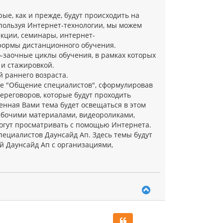
ые, как и прежде, будут происходить на
пользуя Интернет-технологии, мы можем
кции, семинары, интернет-
 формы дистанционного обучения.
-заочные циклы обучения, в рамках которых
 и стажировкой.
 раннего возраста.
еле "Общение специалистов", сформулировав
переговоров, которые будут проходить
енная Вами тема будет освещаться в этом
абочими материалами, видеороликами,
могут просматривать с помощью Интернета.
пециалистов Даунсайд Ап. Здесь темы будут
й Даунсайд Ап с организациями,
В
е
р
н
у