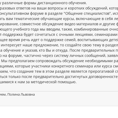
у различные формы дистанционного обучения.
разовых ответов на ваши вопросы и коротких обсуждений, котор
онсультативном форуме в разделе "Общение специалистов", ис
ать вам тематические обучающие курсы, включающие в себя ле
тирование, совместное обсуждение видео материалов и другие
ующего учебного года мы вводим, также, комбинированные очно
т-поддержка будет сочетаться с очными лекциями, семинарами
ящее время речь идет о поддержке семей, воспитывающих детей
с интересует наше предложение, то создайте свою тему в разд
а обучение и указав, кто Вы и откуда. После предварительных 
о на форуме, частично через систему личных сообщений, заявл
. Мы предполагаем сопровождать обсуждение необходимыми р
ациями, которые участники конкретного семинара или курса с
аем, что создание тем в этом разделе является прерогативой с
ться только после предварительно достигнутых договоренносте
шимися к нам за методической помощью.
ием, Полина Львовна