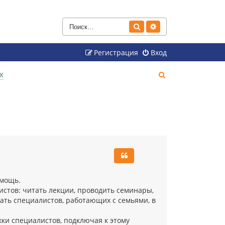
Поиск
Расширенный поиск
Регистрация
Вход
П
Х
о
и
с
к
омощь.
стов: читать лекции, проводить семинары,
вать специалистов, работающих с семьями, в
ки специалистов, подключая к этому