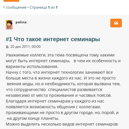
1 сообщение • Страница
1
из
1
polina
#1 Что такое интернет семинары
С
20 дек 2011, 00:00
о
о
Уважаемые коллеги, эта тема посвящена тому, какими
б
могут быть интернет семинары, в чем их особенность и
щ
варианты использования.
е
н
Начну с того, что интернет технологии занимают все
и
больше места в жизни каждого из нас. И это не просто
е
веяния моды, но и необходимость, которая вызвана тем,
что сотрудничество специалистов развивается
независимо от места проживания и часовых поясов.
Благодаря интернет семинарам у каждого из нас
появляется возможность общения с коллегами,
проживающими не просто в другом городе, но, порой, и
на другом конце планеты.
Можно выделить несколько видов интернет семинаров: