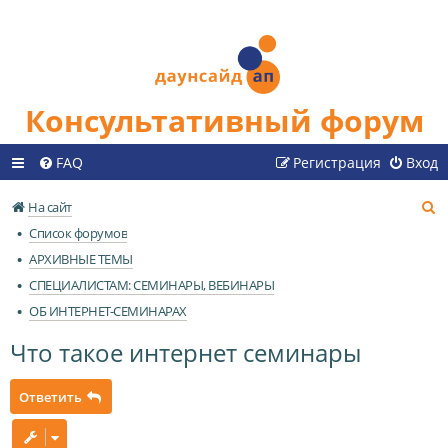
Консультативный форум
FAQ
Регистрация
Вход
П
На сайт
о
Список форумов
и
АРХИВНЫЕ ТЕМЫ
с
СПЕЦИАЛИСТАМ: СЕМИНАРЫ, ВЕБИНАРЫ
к
ОБ ИНТЕРНЕТ-СЕМИНАРАХ
Что такое интернет семинары
Ответить