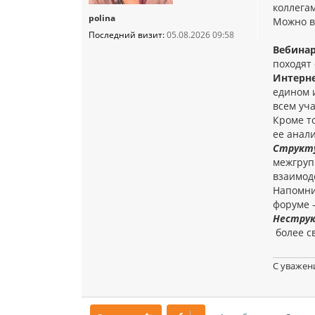
коллега
polina
Можно в
Последний визит:
05.08.2026 09:58
Вебина
походят
Интерн
едином 
всем уча
Кроме т
ее анали
Структу
межгруп
взаимод
Напомни
форуме 
Нестру
более с
С уважен