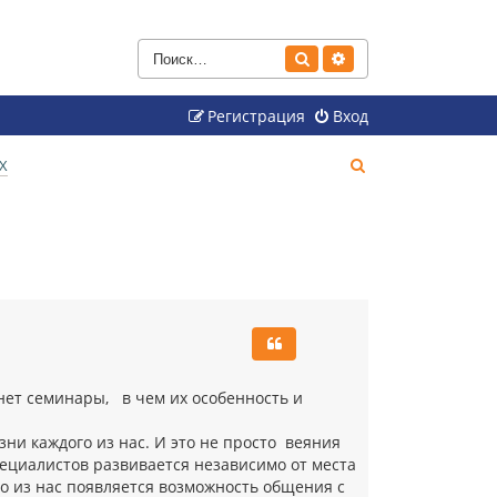
Поиск
Расширенный поиск
Регистрация
Вход
П
Х
о
и
с
к
рнет семинары, в чем их особенность и
зни каждого из нас. И это не просто веяния
пециалистов развивается независимо от места
о из нас появляется возможность общения с