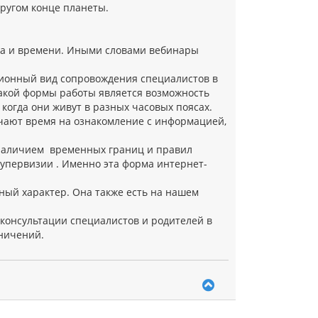
другом конце планеты.
ва и времени. Иными словами вебинары
ционный вид сопровождения специалистов в
акой формы работы является возможность
 когда они живут в разных часовых поясах.
учают время на ознакомление с информацией,
наличием временных границ и правил
упервизии . Именно эта форма интернет-
ный характер. Она также есть на нашем
консультации специалистов и родителей в
ничений.
В
е
р