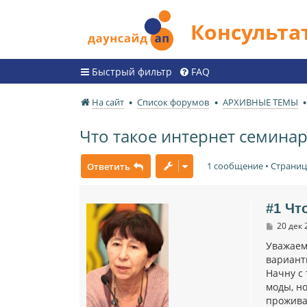
Консульт
Быстрый фильтр
FAQ
На сайт
Список форумов
АРХИВНЫЕ ТЕМЫ
Что такое интернет семина
1 сообщение • Страни
Ответить
#1 Чт
С
20 дек 
о
о
Уважаем
б
вариант
щ
Начну с 
е
н
моды, н
и
прожива
е