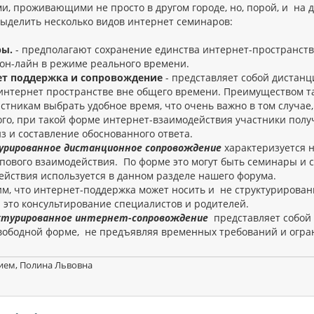
ми, проживающими не просто в другом городе, но, порой, и на 
ыделить несколько видов интернет семинаров:
ры.
- предполагают сохранение единства интернет-пространст
 он-лайн в режиме реального времени.
ет поддержка и сопровождение
- представляет собой дистан
интернет пространстве вне общего времени. Преимуществом т
стникам выбрать удобное время, что очень важно в том случае,
ого, при такой форме интернет-взаимодействия участники пол
з и составление обоснованного ответа.
рированное дистанционное сопровождение
характеризуется 
пового взаимодействия. По форме это могут быть семинары и с
ействия используется в данном разделе нашего форума.
м, что интернет-поддержка может носить и не структурирован
- это консультирование специалистов и родителей.
ктурированное интернет-сопровождение
представляет собой 
вободной форме, не предъявляя временных требований и огра
ием, Полина Львовна