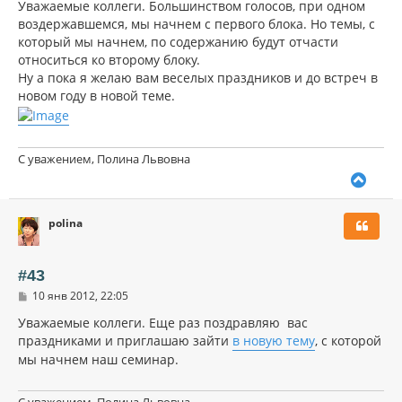
о
Уважаемые коллеги. Большинством голосов, при одном
н
б
воздержавшемся, мы начнем с первого блока. Но темы, с
щ
а
который мы начнем, по содержанию будут отчасти
е
ч
н
относиться ко второму блоку.
а
и
л
Ну а пока я желаю вам веселых праздников и до встреч в
е
у
новом году в новой теме.
С уважением, Полина Львовна
В
е
р
polina
н
у
т
ь
#43
с
С
10 янв 2012, 22:05
я
о
к
о
Уважаемые коллеги. Еще раз поздравляю вас
н
б
праздниками и приглашаю зайти
в новую тему
, с которой
щ
а
е
мы начнем наш семинар.
ч
н
а
и
л
е