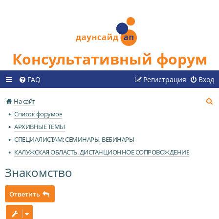
Консультативный форум
FAQ
Регистрация
Вход
П
На сайт
о
Список форумов
и
АРХИВНЫЕ ТЕМЫ
с
СПЕЦИАЛИСТАМ: СЕМИНАРЫ, ВЕБИНАРЫ
к
КАЛУЖСКАЯ ОБЛАСТЬ. ДИСТАНЦИОННОЕ СОПРОВОЖДЕНИЕ
Знакомство
Ответить