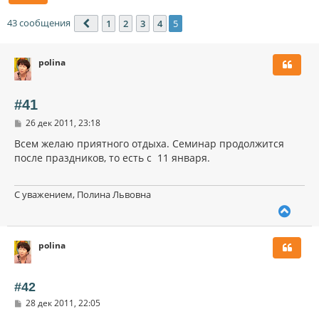
43 сообщения
1
2
3
4
5
Пред.
polina
#41
С
26 дек 2011, 23:18
о
о
Всем желаю приятного отдыха. Семинар продолжится
б
после праздников, то есть с 11 января.
щ
е
н
и
С уважением, Полина Львовна
е
В
е
р
polina
н
у
т
ь
#42
с
С
28 дек 2011, 22:05
я
о
к