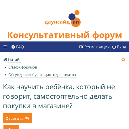
Консультативный форум
FAQ
Регистрация
Вход
П
На сайт
о
Список форумов
и
Обсуждение обучающих видеороликов
с
Как научить ребёнка, который не
к
говорит, самостоятельно делать
покупки в магазине?
Ответить