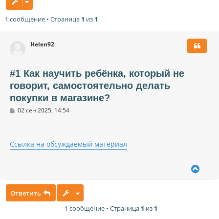
1 сообщение • Страница
1
из
1
Helen92
#1 Как научить ребёнка, который не
говорит, самостоятельно делать
покупки в магазине?
С
02 сен 2025, 14:54
о
о
б
щ
Ссылка на обсуждаемый материал
е
н
и
е
В
е
р
Ответить
н
у
1 сообщение • Страница
1
из
1
т
ь