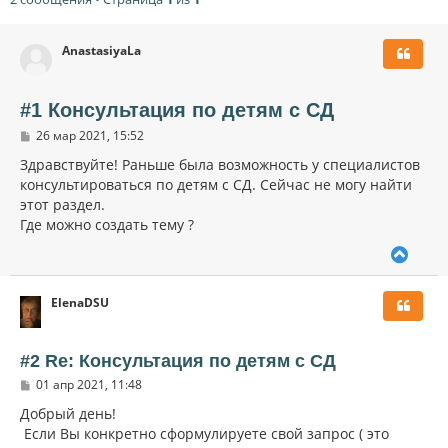
AnastasiyaLa
#1 Консультация по детям с СД
С
26 мар 2021, 15:52
о
о
Здравствуйте! Раньше была возможность у специалистов
б
консультироваться по детям с СД. Сейчас не могу найти
щ
этот раздел.
е
н
Где можно создать тему ?
и
е
В
е
р
ElenaDSU
н
у
т
ь
#2 Re: Консультация по детям с СД
с
С
01 апр 2021, 11:48
я
о
к
о
Добрый день!
н
б
Если Вы конкретно сформулируете свой запрос ( это
щ
а