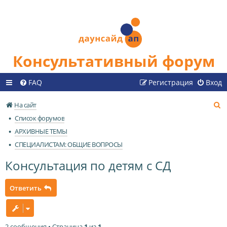
Консультативный форум
FAQ
Регистрация
Вход
П
На сайт
о
Список форумов
и
АРХИВНЫЕ ТЕМЫ
с
СПЕЦИАЛИСТАМ: ОБЩИЕ ВОПРОСЫ
к
Консультация по детям с СД
Ответить
2 сообщения • Страница
1
из
1