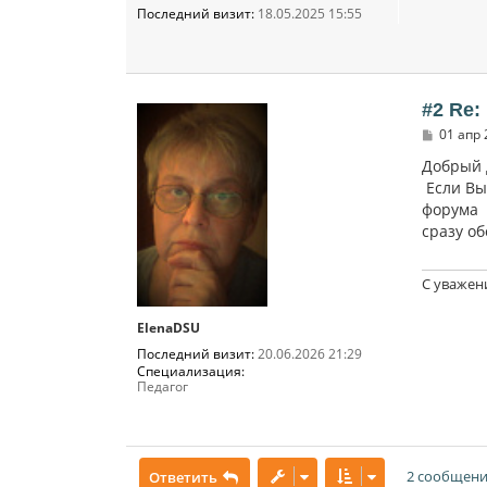
Последний визит:
18.05.2025 15:55
#2 Re:
С
01 апр 
о
о
Добрый 
б
Если Вы 
щ
форума 
е
н
сразу об
и
е
С уважен
ElenaDSU
Последний визит:
20.06.2026 21:29
Специализация:
Педагог
2 сообщени
Ответить