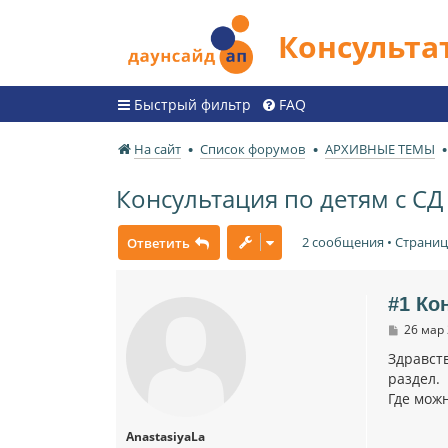
Консульт
Быстрый фильтр
FAQ
На сайт
Список форумов
АРХИВНЫЕ ТЕМЫ
Консультация по детям с СД
2 сообщения • Страни
Ответить
#1 Ко
С
26 мар 
о
о
Здравств
б
раздел.
щ
Где можн
е
н
и
AnastasiyaLa
е