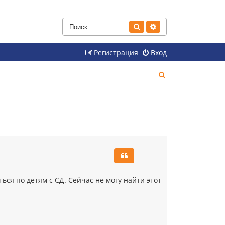
Поиск
Расширенный поиск
Регистрация
Вход
П
о
и
с
к
ся по детям с СД. Сейчас не могу найти этот