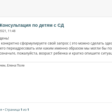
 Консультация по детям с СД
2021, 11:48
день!
конкретно сформулируете свой запрос ( это можно сделать здес
его переадресовать или каким именно образом мы могли бы пом
означьте, пожалуйста, возраст ребенка и кратко опишите ситуа
ием, Елена Поле
я • Страница
1
из
1