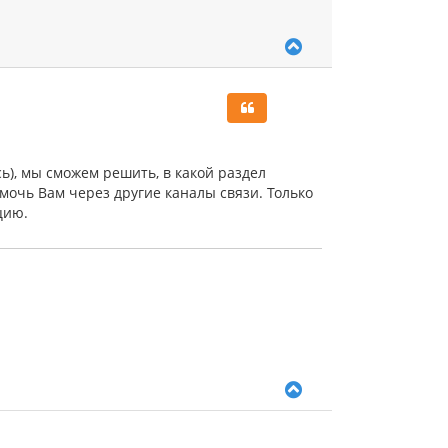
В
е
р
н
у
т
ь
с
ь), мы сможем решить, в какой раздел
я
очь Вам через другие каналы связи. Только
к
цию.
н
а
ч
а
л
у
В
е
р
н