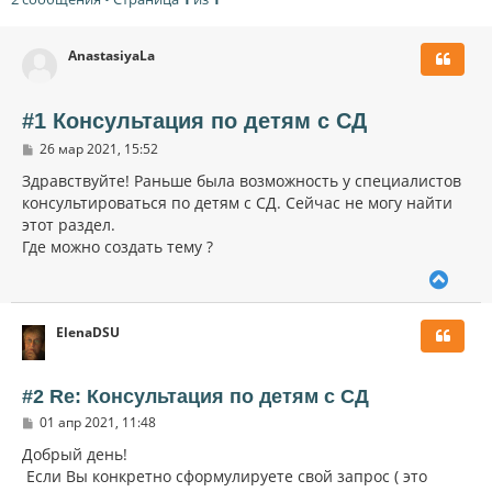
AnastasiyaLa
#1 Консультация по детям с СД
С
26 мар 2021, 15:52
о
о
Здравствуйте! Раньше была возможность у специалистов
б
консультироваться по детям с СД. Сейчас не могу найти
щ
этот раздел.
е
н
Где можно создать тему ?
и
е
В
е
р
ElenaDSU
н
у
т
ь
#2 Re: Консультация по детям с СД
с
С
01 апр 2021, 11:48
я
о
к
о
Добрый день!
н
б
Если Вы конкретно сформулируете свой запрос ( это
щ
а