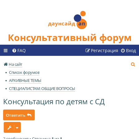
Консультативный форум
FAQ
Регистрация
Вход
П
На сайт
о
Список форумов
и
АРХИВНЫЕ ТЕМЫ
с
СПЕЦИАЛИСТАМ: ОБЩИЕ ВОПРОСЫ
к
Консультация по детям с СД
Ответить
2 сообщения • Страница
1
из
1