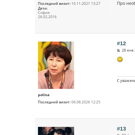
Про нео
Последний визит:
16.11.2021 13:27
Дети:
София
26.02.2016
#12
С
28 янв 
о
о
б
щ
е
н
и
С уважен
е
polina
Последний визит:
06.08.2026 12:25
#13