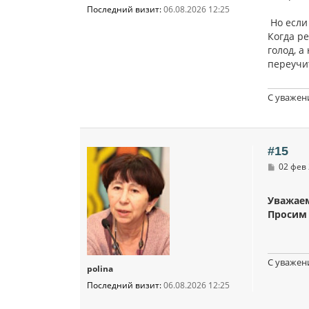
Последний визит:
06.08.2026 12:25
Но если 
Когда ре
голод, а
переучи
С уважен
#15
С
02 фев 
о
о
б
Уважае
щ
Просим 
е
н
и
е
С уважен
polina
Последний визит:
06.08.2026 12:25