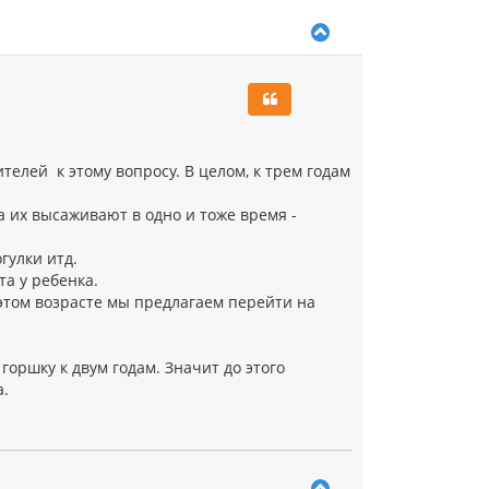
В
е
р
н
у
т
ь
с
телей к этому вопросу. В целом, к трем годам
я
к
а их высаживают в одно и тоже время -
н
а
ч
гулки итд.
а
а у ребенка.
л
 этом возрасте мы предлагаем перейти на
у
оршку к двум годам. Значит до этого
а.
В