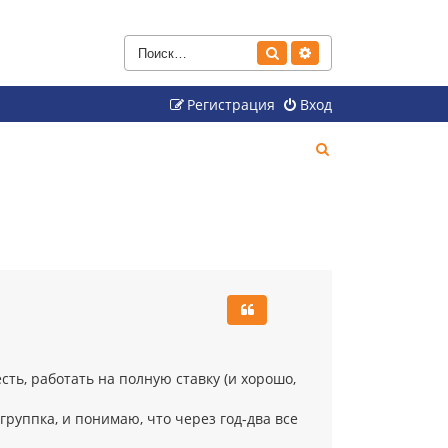
Поиск
Расширенный поиск
Регистрация
Вход
П
о
и
с
к
сть, работать на полную ставку (и хорошо,
руппка, и понимаю, что через год-два все