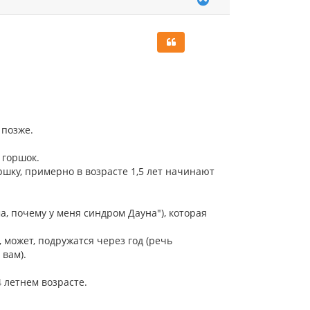
е
р
н
у
т
ь
с
я
к
н
а
 позже.
ч
а
 горшок.
л
ршку, примерно в возрасте 1,5 лет начинают
у
а, почему у меня синдром Дауна"), которая
 может, подружатся через год (речь
 вам).
 летнем возрасте.