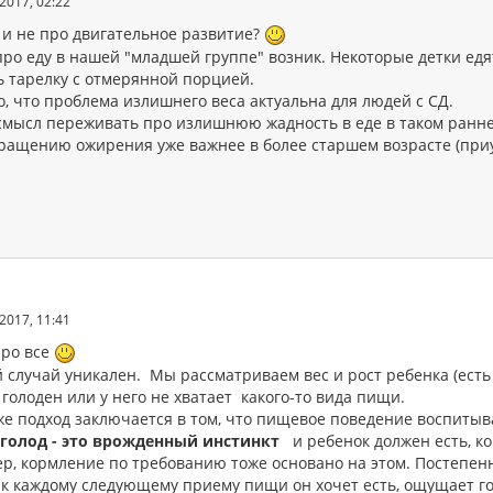
2017, 02:22
 и не про двигательное развитие?
ро еду в нашей "младшей группе" возник. Некоторые детки едят
ь тарелку с отмерянной порцией.
о, что проблема излишнего веса актуальна для людей с СД.
 смысл переживать про излишнюю жадность в еде в таком ранне
ращению ожирения уже важнее в более старшем возрасте (приу
2017, 11:41
ро все
случай уникален. Мы рассматриваем вес и рост ребенка (есть 
голоден или у него не хватает какого-то вида пищи.
е подход заключается в том, что пищевое поведение воспитыва
о
голод - это врожденный инстинкт
и ребенок должен есть, ко
р, кормление по требованию тоже основано на этом. Постепен
 к каждому следующему приему пищи он хочет есть, ощущает г