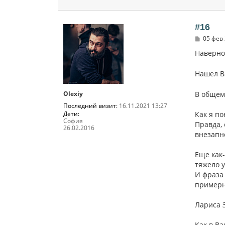
#16
С
05 фев 
о
о
Наверно
б
щ
е
Нашел В
н
и
Olexiy
В общем,
е
Последний визит:
16.11.2021 13:27
Дети:
Как я по
София
Правда, 
26.02.2016
внезапн
Еще как-
тяжело 
И фраза
примерно
Лариса 
Как в В