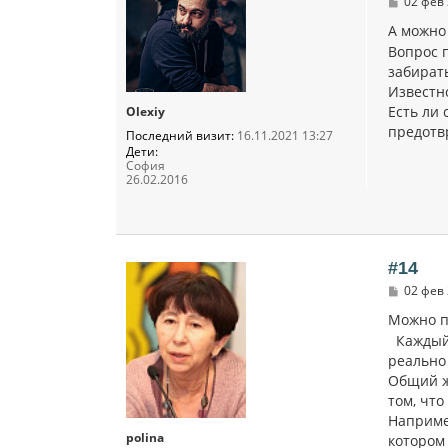
С
02 фев 
о
о
А можно
б
Вопрос п
щ
е
забират
н
Известн
и
Есть ли
Olexiy
е
предотв
Последний визит:
16.11.2021 13:27
Дети:
София
26.02.2016
#14
С
02 фев 
о
о
Можно п
б
Каждый 
щ
е
реально 
н
Общий ж
и
том, чт
е
Наприме
polina
котором