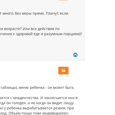
т
ь
с
 много, без меры прямо. Плачут, если
я
к
н
а
м возрасте? Или все действия по
ч
чение к здоровой еде и разумным порциям)?
а
л
у
В
е
р
н
у
т
ь
с
таблицы), меню ребенка - он может быть
я
к
ется с младенчества. И заключается оно в
н
а
гда он голоден, а не когда он видит пищу.
ч
но у ребенка вырабатывается режим, при
а
олод. Объем пищи тоже индивидуален.