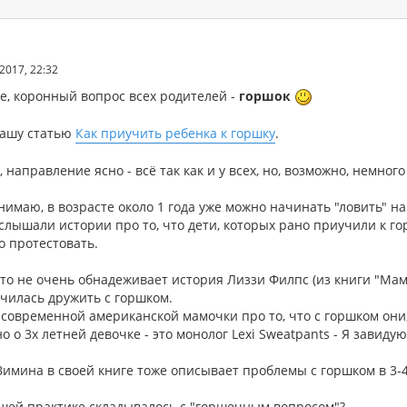
2017, 22:32
е, коронный вопрос всех родителей -
горшок
ашу статью
Как приучить ребенка к горшку
.
 направление ясно - всё так как и у всех, но, возможно, немного
нимаю, в возрасте около 1 года уже можно начинать "ловить" на
слышали истории про то, что дети, которых рано приучили к го
о протестовать.
то не очень обнадеживает история Лиззи Филпс (из книги "Мам
училась дружить с горшком.
 современной американской мамочки про то, что с горшком они,
 о 3х летней девочке - это монолог Lexi Sweatpants - Я завидую
Зимина в своей книге тоже описывает проблемы с горшком в 3-4
ашей практике складывалось с "горшечным вопросом"?