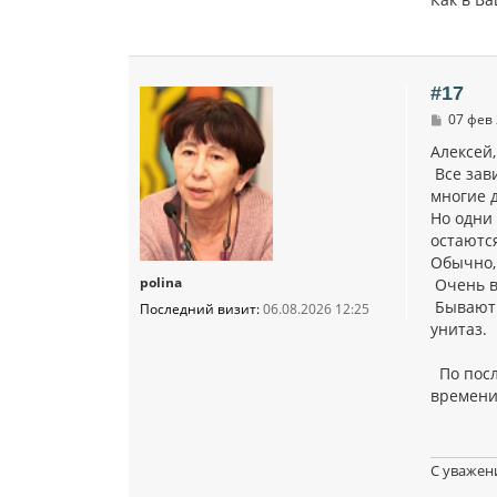
#17
С
07 фев 
о
о
Алексей,
б
Все зави
щ
многие 
е
н
Но одни
и
остаютс
е
Обычно, 
polina
Очень в
Бывают 
Последний визит:
06.08.2026 12:25
унитаз.
По посл
времени 
С уважен