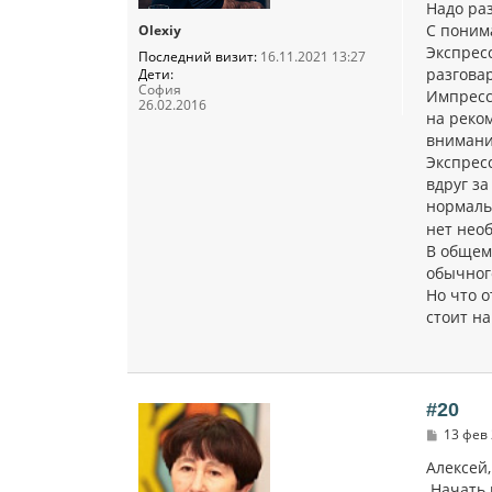
н
Надо ра
и
С поним
Olexiy
е
Экспрес
Последний визит:
16.11.2021 13:27
разгова
Дети:
София
Импресс
26.02.2016
на реко
внимани
Экспресс
вдруг за
нормаль
нет нео
В общем,
обычног
Но что 
стоит н
#20
С
13 фев 
о
о
Алексей,
б
Начать н