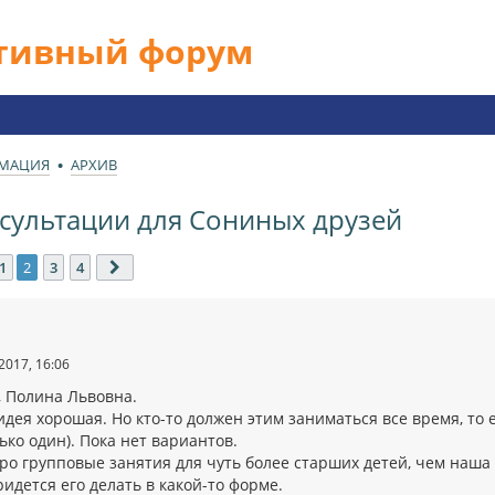
ативный форум
РМАЦИЯ
АРХИВ
сультации для Сониных друзей
1
2
3
4
ед.
След.
2017, 16:06
, Полина Львовна.
идея хорошая. Но кто-то должен этим заниматься все время, то е
ько один). Пока нет вариантов.
о групповые занятия для чуть более старших детей, чем наша г
идется его делать в какой-то форме.