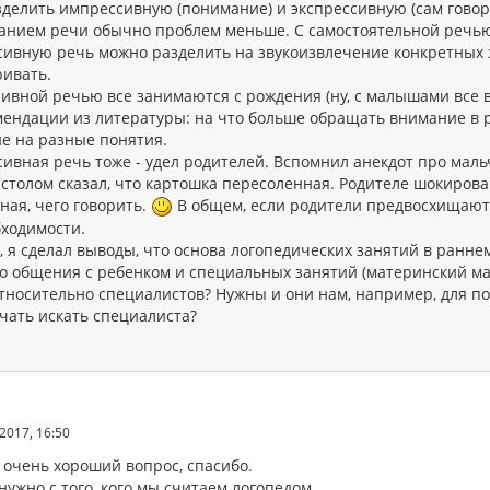
зделить импрессивную (понимание) и экспрессивную (сам говор
анием речи обычно проблем меньше. С самостоятельной речью
сивную речь можно разделить на звукоизвлечение конкретных 
ривать.
ивной речью все занимаются с рождения (ну, с малышами все в
мендации из литературы: на что больше обращать внимание в р
е на разные понятия.
ивная речь тоже - удел родителей. Вспомнил анекдот про мальч
 столом сказал, что картошка пересоленная. Родителе шокирова
ная, чего говорить.
В общем, если родители предвосхищают 
бходимости.
 я сделал выводы, что основа логопедических занятий в раннем 
о общения с ребенком и специальных занятий (материнский ма
относительно специалистов? Нужны и они нам, например, для по
ачать искать специалиста?
2017, 16:50
 очень хороший вопрос, спасибо.
ужно с того, кого мы считаем логопедом.