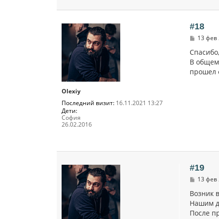
#18
С
13 фев 
о
о
Спасибо
б
В общем,
щ
прошел е
е
н
и
Olexiy
е
Последний визит:
16.11.2021 13:27
Дети:
София
26.02.2016
#19
С
13 фев 
о
о
Возник 
б
Нашим д
щ
После п
е