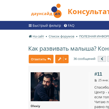
Консульт
Быстрый фильтр
FAQ
На сайт
Список форумов
ПОЛЕЗНАЯ ИНФО
Как развивать малыша? Кон
36 сообщений
Ответить
Пр
#11
С
25 янв 
о
о
Спасибо
б
Центр - 
щ
если тол
е
н
Читаю пр
и
Olexiy
равно пр
е