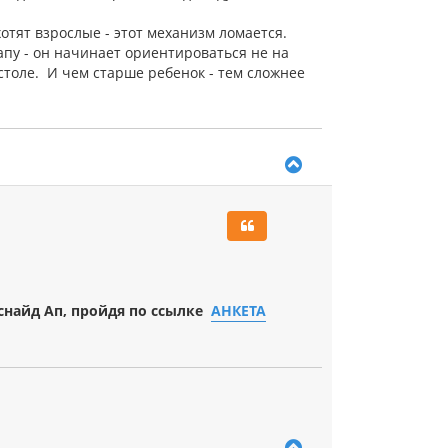
л
у
хотят взрослые - этот механизм ломается.
папу - он начинает ориентироваться не на
а столе. И чем старше ребенок - тем сложнее
В
е
р
н
у
т
ь
с
я
снайд Ап, пройдя по ссылке
АНКЕТА
к
н
а
ч
а
л
у
В