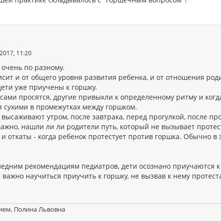
2017, 11:20
 очень по разному.
сит и от общего уровня развития ребенка, и от отношения роди
дети уже приучены к горшку.
 сами просятся, другие привыкли к определенному ритму и когд
я сухими в промежутках между горшком.
высаживают утром, после завтрака, перед прогулкой, после про
ажно, нашли ли ли родители путь, который не вызывает протест
и откаты - когда ребенок протестует против горшка. Обычно в
едним рекомендациям педиатров, дети осознано приучаются к г
важно научиться приучить к горшку, не вызвав к нему протест
ием, Полина Львовна