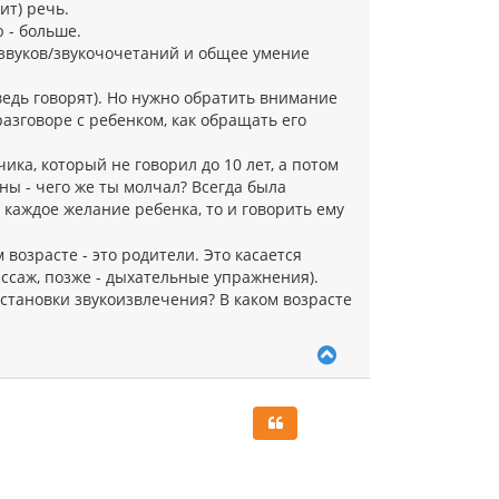
ит) речь.
н
а
 - больше.
ч
звуков/звукочочетаний и общее умение
а
л
едь говорят). Но нужно обратить внимание
у
азговоре с ребенком, как обращать его
ика, который не говорил до 10 лет, а потом
ны - чего же ты молчал? Всегда была
каждое желание ребенка, то и говорить ему
возрасте - это родители. Это касается
ссаж, позже - дыхательные упражнения).
становки звукоизвлечения? В каком возрасте
В
е
р
н
у
т
ь
с