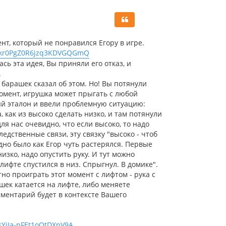
р
н
у
т
ь
нт, который не понравился Егору в игре.
с
p=mkr0PgZ0R6jzq3KDVGQGmQ
я
ась эта идея, Вы приняли его отказ, и
к
.
н
а
и барашек сказал об этом. Но! Вы потянули
ч
 момент, игрушка может прыгать с любой
а
ный эталон и ввели проблемную ситуацию:
л
 как из высоко сделать низко, и там потянули
у
я нас очевидно, что если высоко, то надо
едственные связи, эту связку "высоко - чтоб
идно было как Егор чуть растерялся. Первые
зко, надо опустить руку. И тут можно
 лифте спустился в низ. Спрыгнул. В домике".
атно проиграть этот момент с лифтом - рука с
шек катается на лифте, либо меняете
омментарий будет в контексте Вашего
sYiIa-nFEt1oOtDXnV9A