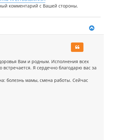
ьный комментарий с Вашей стороны.
В
е
р
н
у
т
ь
Здоровья Вам и родным. Исполнения всех
с
о встречается. Я сердечно благодарю вас за
я
к
на: болезнь мамы, смена работы. Сейчас
н
а
ч
а
л
у