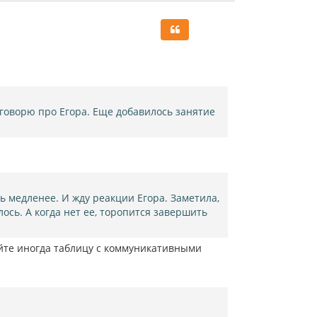
р
н
у
т
ь
с
я
к
н
 говорю про Егора. Еще добавилось занятие
а
ч
а
л
у
ь медленее. И жду реакции Егора. Заметила,
алось. А когда нет ее, торопится завершить
вайте иногда таблицу с коммуникативными