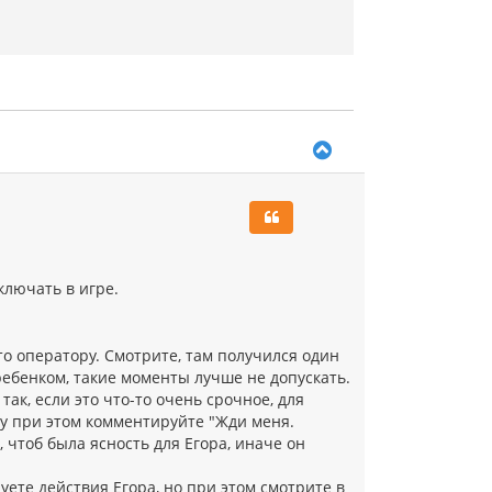
В
е
р
н
у
т
ь
с
ключать в игре.
я
к
н
а
то оператору. Смотрите, там получился один
ч
ребенком, такие моменты лучше не допускать.
а
так, если это что-то очень срочное, для
л
ру при этом комментируйте "Жди меня.
у
, чтоб была ясность для Егора, иначе он
уете действия Егора, но при этом смотрите в