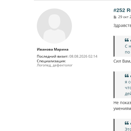
#252 R
С
29 окт 
о
о
Здравств
б
щ
е
н
и
С 
Иванова Марина
е
по
Последний визит:
08.08.2026 02:14
Сил Вам,
Специализация:
Логопед, дефектолог
я 
чт
де
Не показ
умениям
Эт