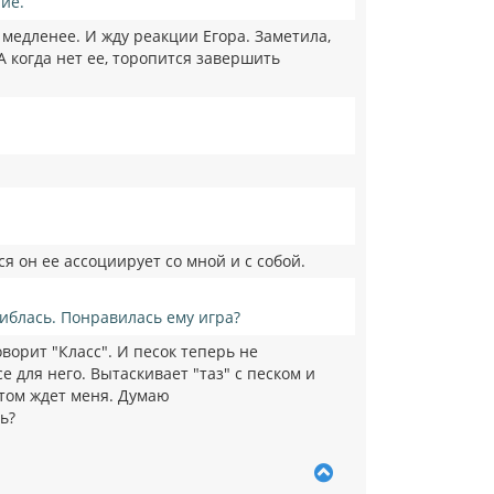
ние.
 медленее. И жду реакции Егора. Заметила,
 А когда нет ее, торопится завершить
я он ее ассоциирует со мной и с собой.
шиблась. Понравилась ему игра?
оворит "Класс". И песок теперь не
е для него. Вытаскивает "таз" с песком и
отом ждет меня. Думаю
ь?
В
е