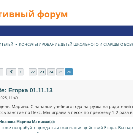
ативный форум
ИТЕЛЕЙ
КОНСУЛЬТИРОВАНИЕ ДЕТЕЙ ШКОЛЬНОГО И СТАРШЕГО ВОЗРА
Страница
26
из
26
1
…
22
23
24
25
26
Пред.
e: Егорка 01.11.13
2025, 11:49
день, Марина. С началом учебного года нагрузка на родителей
ось занятие по Пекс. Мы играем в песок по прежнему 1-2 раза 
Иванова Марина М.: писал(а):
т тоже попробуйте дождаться окончания действий Егора. Вы нар