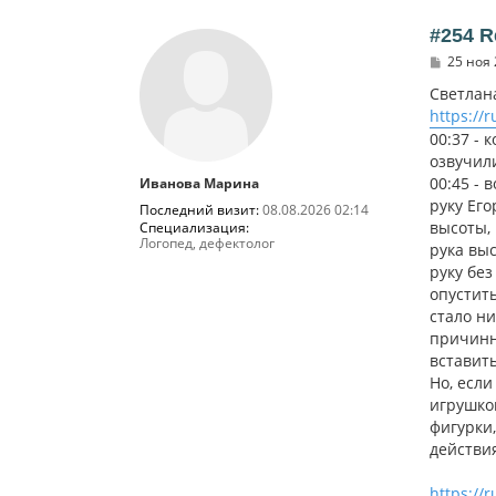
#254 R
С
25 ноя 
о
о
Светлана
б
https:/
щ
е
00:37 - 
н
озвучил
и
00:45 - 
Иванова Марина
е
руку Его
Последний визит:
08.08.2026 02:14
высоты,
Специализация:
Логопед, дефектолог
рука выс
руку бе
опустить
стало ни
причинно
вставить
Но, если
игрушкой
фигурки,
действия
https://