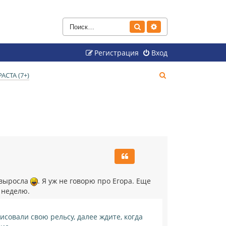
Поиск
Расширенный поиск
Регистрация
Вход
П
СТА (7+)
о
и
с
к
 выросла
. Я уж не говорю про Егора. Еще
в неделю.
исовали свою рельсу, далее ждите, когда