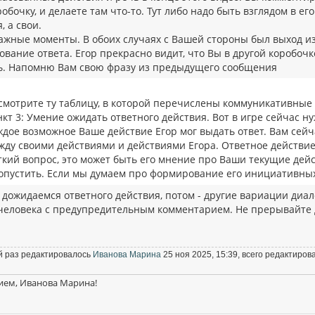
обочку, и делаете там что-то. Тут либо надо быть взглядом в ег
, а свои.
ажные моменты. В обоих случаях с Вашей стороны был выход и
вание ответа. Егор прекрасно видит, что Вы в другой коробоч
ь. Напомню Вам свою фразу из предыдущего сообщения
смотрите ту таблицу, в которой перечислены коммуникативные
нкт 3: Умение ожидать ответного действия. Вот в игре сейчас 
ждое возможное Ваше действие Егор мог выдать ответ. Вам сей
жду своими действиями и действиями Егора. Ответное действие
ткий вопрос, это может быть его мнение про Ваши текущие дейс
опустить. Если мы думаем про формирование его инициативных
 дожидаемся ответного действия, потом - другие вариации диа
 человека с предупредительным комментарием. Не прерывайте д
 раз редактировалось
Иванова Марина
25 ноя 2025, 15:39, всего редактирова
ием, Иванова Марина!