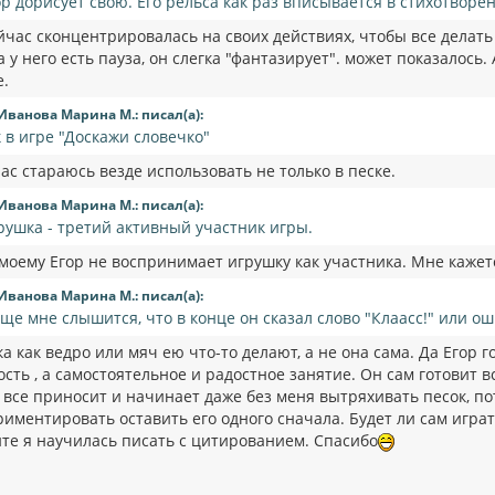
ор дорисует свою. Его рельса как раз вписывается в стихотворе
ейчас сконцентрировалась на своих действиях, чтобы все делать
а у него есть пауза, он слегка "фантазирует". может показалось.
е.
Иванова Марина М.: писал(а):
к в игре "Доскажи словечко"
ас стараюсь везде использовать не только в песке.
Иванова Марина М.: писал(а):
рушка - третий активный участник игры.
 моему Егор не воспринимает игрушку как участника. Мне кажетс
Иванова Марина М.: писал(а):
еще мне слышится, что в конце он сказал слово "Клаасс!" или о
а как ведро или мяч ею что-то делают, а не она сама. Да Егор г
сть , а самостоятельное и радостное занятие. Он сам готовит вс
. все приносит и начинает даже без меня вытряхивать песок, п
иментировать оставить его одного сначала. Будет ли сам играт
ите я научилась писать с цитированием. Спасибо