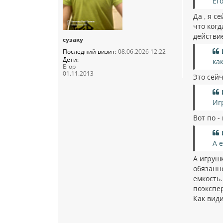
Ег
Да , я с
что когд
действи
сузаку
Последний визит:
08.06.2026 12:22
Дети:
ка
Егор
01.11.2013
Это сейч
Иг
Вот по -
А 
А игрушк
обязанно
емкость
поэкспер
Как вид