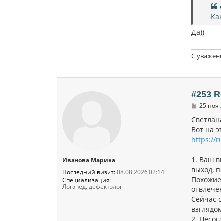
Ка
Да))
С уважен
#253 R
С
25 ноя 
о
о
Cветлан
б
Вот на 
щ
https://
е
н
и
1. Ваш в
Иванова Марина
е
выход, 
Последний визит:
08.08.2026 02:14
Похожие 
Специализация:
Логопед, дефектолог
отвлече
Сейчас с
взглядом
2. Несог