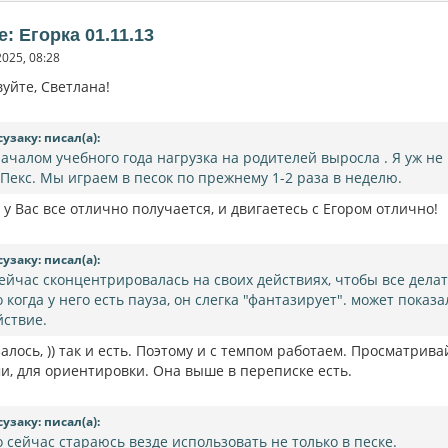
e: Егорка 01.11.13
2025, 08:28
уйте, Светлана!
сузаку: писал(а):
началом учебного года нагрузка на родителей выросла . Я уж не
 Пекс. Мы играем в песок по прежнему 1-2 раза в неделю.
 у Вас все отлично получается, и двигаетесь с Егором отлично!
сузаку: писал(а):
сейчас сконцентрировалась на своих действиях, чтобы все делат
о когда у него есть пауза, он слегка "фантазирует". может показ
йствие.
алось, )) так и есть. Поэтому и с темпом работаем. Просматри
и, для ориентировки. Она выше в переписке есть.
сузаку: писал(а):
о сейчас стараюсь везде использовать не только в песке.