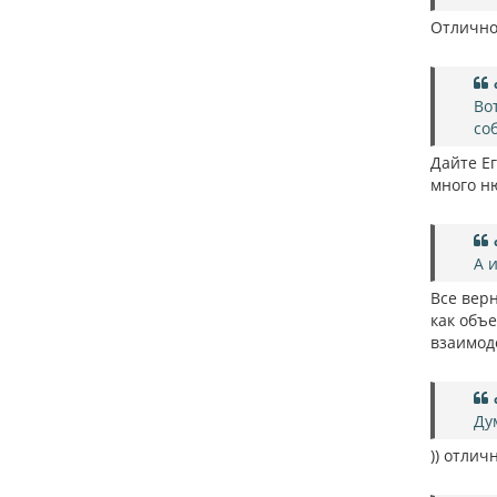
Отлично
Во
со
Дайте Е
много н
А 
Все вер
как объ
взаимоде
Ду
)) отлич