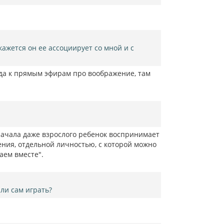
кажется он ее ассоциирует со мной и с
гда к прямым эфирам про воображение, там
начала даже взрослого ребенок воспринимает
ения, отдельной личностью, с которой можно
аем вместе".
ли сам играть?