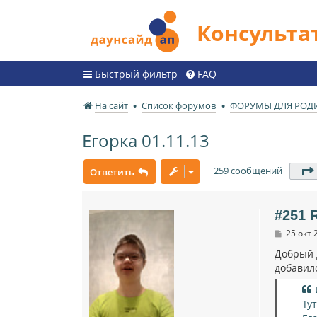
Консульт
Быстрый фильтр
FAQ
На сайт
Список форумов
ФОРУМЫ ДЛЯ РОД
Егорка 01.11.13
259 сообщений
Ответить
#251 R
С
25 окт 
о
о
Добрый 
б
добавил
щ
е
н
и
Ту
е