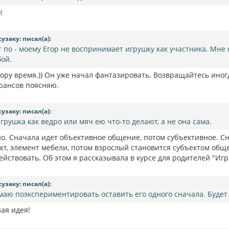
!
сузаку: писал(а):
т по - моему Егор не воспринимает игрушку как участника. Мне 
бой.
гору время.)) Он уже начал фантазировать. Возвращайтесь ино
юансов поясняю.
сузаку: писал(а):
игрушка как ведро или мяч ею что-то делают, а не она сама.
но. Сначала идет объективное общение, потом субъективное. С
ект, элемент мебели, потом взрослый становится субъектом общ
йствовать. Об этом я рассказывала в курсе для родителей "Игр
сузаку: писал(а):
маю поэкспериментировать оставить его одного сначала. Будет 
ная идея!