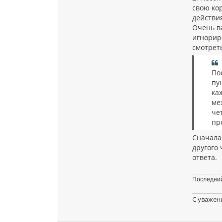
свою кор
действия
Очень в
игнориро
смотрет
По
пу
ка
ме
че
пр
Сначала
другого
ответа.
Последний
С уважен