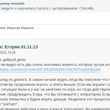
сузаку: писал(а):
к видите я научилась писать с цитированием. Спасибо
ием, Иванова Марина!
e: Егорка 01.11.13
2025, 14:28
а, добрый день!
этом видео есть два очень значимых момента, которые лучше ис
rutube.ru/video/private/d812f629920269c70d2097c6a033b240/
ыход из диалога. В самом начале видео, когда Вы поясняли что-
потом вы продолжили играть, и опять вышли. Если мы играем с 
ситуации были и у нас на занятиях по игре, но тогда действуем 
ния: предупредить Егора, что Вы поговорите с оператором, Его
кажу (
тому-то
) и будем играть дальше. Разделите эти процессы
 "улетает".
ласованные действия и речь в конце этого видео. Вы комментир