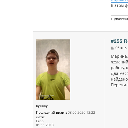
В этом 
С уважен
#255 R
С
06 янв 
о
о
Марина,
б
желаний 
щ
работу, 
е
н
Два мес
и
найдено
е
Перечита
сузаку
Последний визит:
08.06.2026 12:22
Дети:
Егор
01.11.2013