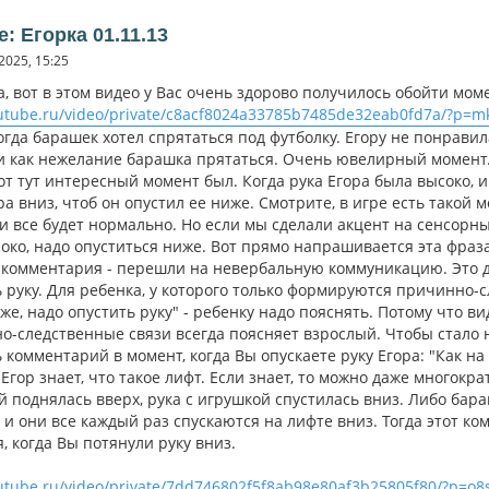
e: Егорка 01.11.13
2025, 15:25
, вот в этом видео у Вас очень здорово получилось обойти моме
/rutube.ru/video/private/c8acf8024a33785b7485de32eab0fd7a/?
когда барашек хотел спрятаться под футболку. Егору не понравил
и как нежелание барашка прятаться. Очень ювелирный момент
вот тут интересный момент был. Когда рука Егора была высоко, 
ра вниз, чтоб он опустил ее ниже. Смотрите, в игре есть такой
 и все будет нормально. Но если мы сделали акцент на сенсор
око, надо опуститься ниже. Вот прямо напрашивается эта фраза,
з комментария - перешли на невербальную коммуникацию. Это дл
 руку. Для ребенка, у которого только формируются причинно-сл
же, надо опустить руку" - ребенку надо пояснять. Потому что в
-следственные связи всегда поясняет взрослый. Чтобы стало ни
 комментарий в момент, когда Вы опускаете руку Егора: "Как на
 Егор знает, что такое лифт. Если знает, то можно даже многокр
 поднялась вверх, рука с игрушкой спустилась вниз. Либо бара
 и они все каждый раз спускаются на лифте вниз. Тогда этот к
, когда Вы потянули руку вниз.
rutube.ru/video/private/7dd746802f5f8ab98e80af3b25805f80/?p=o8