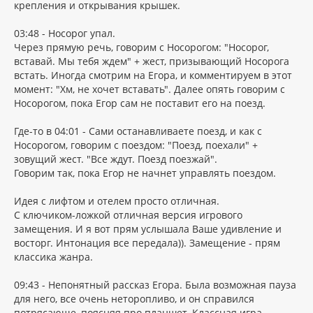
крепления и открывания крышек.
03:48 - Носорог упал.
Через прямую речь, говорим с Носорогом: "Носорог,
вставай. Мы тебя ждем" + жест, призывающий Носорога
встать. Иногда смотрим на Егора, и комментируем в этот
момент: "Хм, не хочет вставать". Далее опять говорим с
Носорогом, пока Егор сам не поставит его на поезд.
Где-то в 04:01 - Сами останавливаете поезд, и как с
Носорогом, говорим с поездом: "Поезд, поехали" +
зовущий жест. "Все ждут. Поезд поезжай".
Говорим так, пока Егор не начнет управлять поездом.
Идея с лифтом и отелем просто отличная.
С ключиком-ложкой отличная версия игрового
замещения. И я вот прям услышала Ваше удивление и
восторг. Интонация все передала)). Замещение - прям
классика жанра.
09:43 - Непонятный рассказ Егора. Была возможная пауза
для него, все очень неторопливо, и он справился
потрясающе, поясняя про планшет. Классная игра