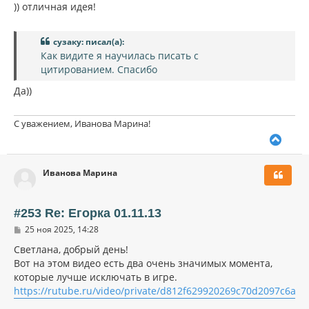
)) отличная идея!
сузаку: писал(а):
Как видите я научилась писать с
цитированием. Спасибо
Да))
С уважением, Иванова Марина!
В
е
р
Иванова Марина
н
у
т
ь
#253 Re: Егорка 01.11.13
с
С
25 ноя 2025, 14:28
я
о
к
о
Cветлана, добрый день!
н
б
Вот на этом видео есть два очень значимых момента,
щ
а
которые лучше исключать в игре.
е
ч
н
https://rutube.ru/video/private/d812f629920269c70d2097c6a03
а
и
л
е