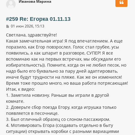
Иванова Марина
н
у
т
ь
#259 Re: Егорка 01.11.13
с
С
01 июн 2026, 15:13
я
о
к
о
Светлана, здравствуйте!
н
б
Какая замечательная игра! Я под впечатлением. А еще
щ
а
поразило, как Егор повзрослел. Голос стал грубее, усы
е
ч
н
появились, а как шпарит в разговоре, СУПЕР! Я все
а
и
л
вспоминаю как на первых встречах, мы обсуждали его
е
у
избирательность)). Помните, когда он не любил песок, но
надо было его буквально за пару дней адаптировать,
иначе будут трудности на пляже. Как же он изменился!
Время тоже прошло много, но ваша работа потрясающая!
Итак, к видео:
1. Заметила новизну. Раньше вы играли в другой
комнате.
2. Доверьте сбор поезда Егору, когда игрушка только
появляется в песочнице.
3. Был отличный образец со слоном-пассажиром.
4. Мотивировать Егора (создавать отдельно в быту
ситуации) открывать коробки с разными вариациями