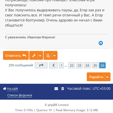
получилась!
У Вас получилось выдерживать паузы, да, Егор как раз и
смог пояснить все. И темп речи отличный у Вас. А Егор
становится болтуном)). Очень здорово он начал с Вами
общаться!
С уважением, Иванова Марина!
В
е
р
Ответить
н
у
т
259 сообщений
Страница
26
из
26
1
…
22
23
24
25
26
Пред.
ь
с
Перейти
я
к
н
Часовой пояс:
UTC+03:00
На сайт
а
ч
Список форумов
а
л
© phpBB Limited
у
Time: 0.109s
|
Queries: 91
| Peak Memory Usage: 3.12 МБ