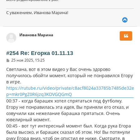
С уважением, Иванова Марина!
В
е
р
Иванова Марина
н
у
т
ь
#254 Re: Егорка 01.11.13
с
С
25 ноя 2025, 15:25
я
о
к
о
Светлана, вот в этом видео у Вас очень здорово
н
б
получилось обойти момент, который не понравился Егору
щ
а
в игре.
е
ч
н
https://rutube.ru/video/private/c8acf8024a33785b7485de32eab
а
и
л
p=mkr0PgZ0R6jzq3KDVGQGmQ
е
у
00:37 - когда барашек хотел спрятаться под футболку.
Егору не понравилась эта идея, Вы приняли его отказ, и
озвучили как нежелание барашка прятаться. Очень
ювелирный момент.
00:45 - вот тут интересный момент был. Когда рука Егора
была высоко, и барашек сказал об этом. Но! Вы потянули
руку Егора вниз, чтоб он опустил ее ниже. Смотрите, в