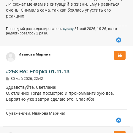
у
. И сюжет меняем из ситуаций в жизни. Ему нравиться
очень. Снимала сама, так как боялась упустить его
реакцию.
Последний раз редактировалось
сузаку
31 май 2026, 19:26, всего
редактировалось 2 раза.
В
е
р
Иванова Марина
н
у
т
ь
#258 Re: Егорка 01.11.13
с
С
30 май 2026, 22:42
я
о
к
о
Здравствуйте, Светлана!
н
б
О, отлично! Тогда посмотрю и прокомментирую все.
щ
а
Вероятно уже завтра сделаю это. Спасибо!
е
ч
н
а
и
л
е
С уважением, Иванова Марина!
у
В
е
р