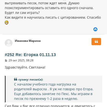
вытряхивать песок, потом ждет меня. Думаю
поэкспериментировать оставить его одного сначала.
Будет ли сам играть?
Как видите я научилась писать с цитированием. Спасибо
В
е
р
Иванова Марина
н
у
т
ь
#252 Re: Егорка 01.11.13
с
С
29 окт 2025, 08:28
я
о
к
о
Здравствуйте, Светлана!
н
б
щ
а
е
ч
сузаку: писал(а):
н
а
и
С началом учебного года нагрузка на
л
е
родителей выросла . Я уж не говорю про Егора.
у
Еще добавилось занятие по Пекс. Мы играем в
песок по прежнему 1-2 раза в неделю.
Сил Вам, у Вас все отлично получается, и двигаетесь с