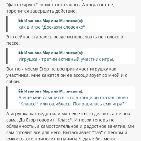
"фантазирует". может показалось. А когда нет ее,
торопится завершить действие.
Иванова Марина М.: писал(а):
как в игре "Доскажи словечко"
Это сейчас стараюсь везде использовать не только в
песке.
Иванова Марина М.: писал(а):
Игрушка - третий активный участник игры.
Вот по - моему Егор не воспринимает игрушку как
участника. Мне кажется он ее ассоциирует со мной и с
собой.
Иванова Марина М.: писал(а):
А еще мне слышится, что в конце он сказал слово
"Клаасс!" или ошиблась. Понравилась ему игра?
А игрушка как ведро или мяч ею что-то делают, а не она
сама. Да Егор говорит "Класс". И песок теперь не
обязанность , а самостоятельное и радостное занятие. Он
сам готовит все для него. Вытаскивает "таз" с песком и
емкость. все приносит и начинает даже без меня