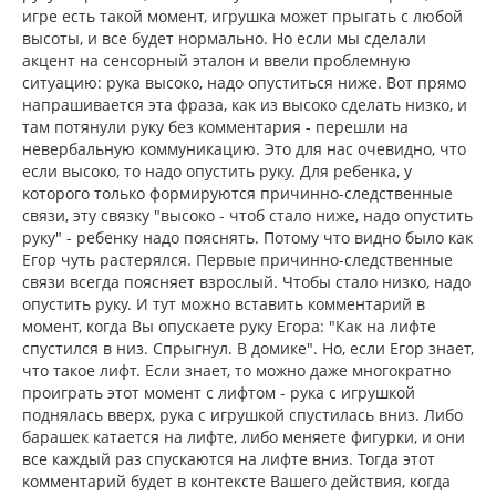
игре есть такой момент, игрушка может прыгать с любой
высоты, и все будет нормально. Но если мы сделали
акцент на сенсорный эталон и ввели проблемную
ситуацию: рука высоко, надо опуститься ниже. Вот прямо
напрашивается эта фраза, как из высоко сделать низко, и
там потянули руку без комментария - перешли на
невербальную коммуникацию. Это для нас очевидно, что
если высоко, то надо опустить руку. Для ребенка, у
которого только формируются причинно-следственные
связи, эту связку "высоко - чтоб стало ниже, надо опустить
руку" - ребенку надо пояснять. Потому что видно было как
Егор чуть растерялся. Первые причинно-следственные
связи всегда поясняет взрослый. Чтобы стало низко, надо
опустить руку. И тут можно вставить комментарий в
момент, когда Вы опускаете руку Егора: "Как на лифте
спустился в низ. Спрыгнул. В домике". Но, если Егор знает,
что такое лифт. Если знает, то можно даже многократно
проиграть этот момент с лифтом - рука с игрушкой
поднялась вверх, рука с игрушкой спустилась вниз. Либо
барашек катается на лифте, либо меняете фигурки, и они
все каждый раз спускаются на лифте вниз. Тогда этот
комментарий будет в контексте Вашего действия, когда