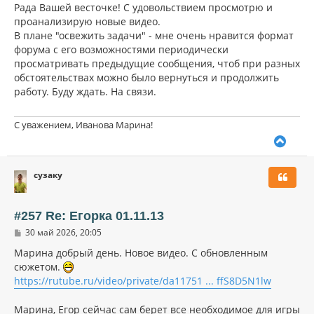
Рада Вашей весточке! С удовольствием просмотрю и
проанализирую новые видео.
В плане "освежить задачи" - мне очень нравится формат
форума с его возможностями периодически
просматривать предыдущие сообщения, чтоб при разных
обстоятельствах можно было вернуться и продолжить
работу. Буду ждать. На связи.
С уважением, Иванова Марина!
В
е
р
сузаку
н
у
т
ь
#257 Re: Егорка 01.11.13
с
С
30 май 2026, 20:05
я
о
к
о
Марина добрый день. Новое видео. С обновленным
н
б
сюжетом.
щ
а
https://rutube.ru/video/private/da11751 ... ffS8D5N1lw
е
ч
н
а
и
л
Марина, Егор сейчас сам берет все необходимое для игры
е