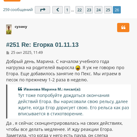
259 сообщений
Страница
26
из
26
1
…
22
23
24
25
26
Пред.
сузаку
#251 Re: Егорка 01.11.13
С
25 окт 2025, 11:49
о
о
Добрый день, Марина. С началом учебного года
б
нагрузка на родителей выросла
. Я уж не говорю про
щ
Егора. Еще добавилось занятие по Пекс. Мы играем в
е
н
песок по прежнему 1-2 раза в неделю.
и
е
Иванова Марина М.: писал(а):
Тут тоже попробуйте дождаться окончания
действий Егора. Вы нарисовали свою рельсу, далее
ждите, когда Егор дорисует свою. Его рельса как раз
вписывается в стихотворение.
Да , я сейчас сконцентрировалась на своих действиях,
чтобы все делать медленее. И жду реакции Егора.
Заметила, что когда у него есть пауза, он слегка