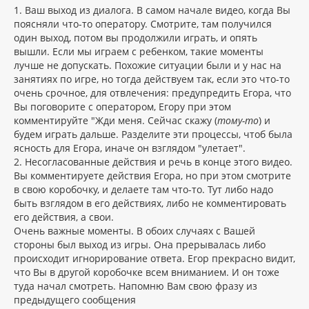
у
1. Ваш выход из диалога. В самом начале видео, когда Вы
поясняли что-то оператору. Смотрите, там получился
один выход, потом вы продолжили играть, и опять
вышли. Если мы играем с ребенком, такие моменты
лучше не допускать. Похожие ситуации были и у нас на
занятиях по игре, но тогда действуем так, если это что-то
очень срочное, для отвлечения: предупредить Егора, что
Вы поговорите с оператором, Егору при этом
комментируйте "Жди меня. Сейчас скажу (
тому-то
) и
будем играть дальше. Разделите эти процессы, чтоб была
ясность для Егора, иначе он взглядом "улетает".
2. Несогласованные действия и речь в конце этого видео.
Вы комментируете действия Егора, но при этом смотрите
в свою коробочку, и делаете там что-то. Тут либо надо
быть взглядом в его действиях, либо не комментировать
его действия, а свои.
Очень важные моменты. В обоих случаях с Вашей
стороны был выход из игры. Она прерывалась либо
происходит игнорирование ответа. Егор прекрасно видит,
что Вы в другой коробочке всем вниманием. И он тоже
туда начал смотреть. Напомню Вам свою фразу из
предыдущего сообщения