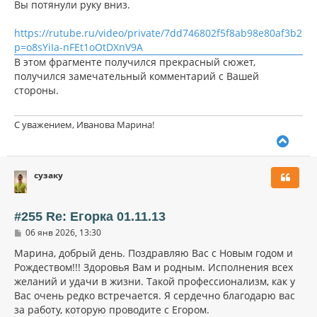
Вы потянули руку вниз.
https://rutube.ru/video/private/7dd746802f5f8ab98e80af3b258
p=o8sYiIa-nFEt1oOtDXnV9A
В этом фрагменте получился прекрасный сюжет,
получился замечательный комментарий с Вашей
стороны.
С уважением, Иванова Марина!
В
е
р
сузаку
н
у
т
ь
#255 Re: Егорка 01.11.13
с
С
06 янв 2026, 13:30
я
о
к
о
Марина, добрый день. Поздравляю Вас с Новым годом и
н
б
Рождеством!!! Здоровья Вам и родным. Исполнения всех
щ
а
желаний и удачи в жизни. Такой профессионализм, как у
е
ч
н
Вас очень редко встречается. Я сердечно благодарю вас
а
и
л
за работу, которую проводите с Егором.
е