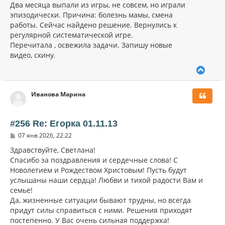
у
Два месяца выпали из игры, не совсем, но играли
эпизодически. Причина: болезнь мамы, смена
работы. Сейчас найдено решение. Вернулись к
регулярной систематической игре.
Перечитала , освежила задачи. Запишу новые
видео, скину.
В
е
р
Иванова Марина
н
у
т
ь
#256 Re: Егорка 01.11.13
с
С
07 янв 2026, 22:22
я
о
к
о
Здравствуйте, Светлана!
н
б
Спасибо за поздравления и сердечные слова! С
щ
а
Новолетием и Рождеством Христовым! Пусть будут
е
ч
н
услышаны наши сердца! Любви и тихой радости Вам и
а
и
л
семье!
е
у
Да, жизненные ситуации бывают трудны, но всегда
придут силы справиться с ними. Решения приходят
постепенно. У Вас очень сильная поддержка!