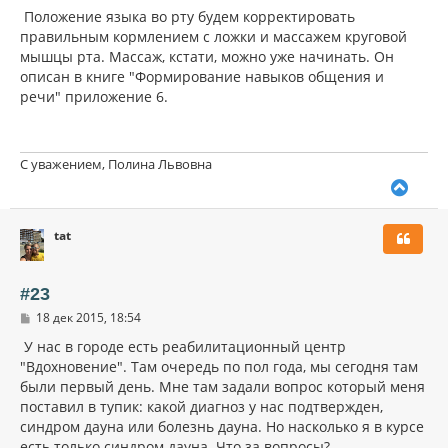
Положение языка во рту будем корректировать
правильным кормлением с ложки и массажем круговой
мышцы рта. Массаж, кстати, можно уже начинать. Он
описан в книге "Формирование навыков общения и
речи" приложение 6.
С уважением, Полина Львовна
В
е
р
tat
н
у
т
ь
#23
с
С
18 дек 2015, 18:54
я
о
к
о
У нас в городе есть реабилитационный центр
н
б
"Вдохновение". Там очередь по пол года, мы сегодня там
щ
а
были первый день. Мне там задали вопрос который меня
е
ч
н
поставил в тупик: какой диагноз у нас подтвержден,
а
и
л
синдром дауна или болезнь дауна. Но насколько я в курсе
е
у
есть только синдром дауна. Что за вопросы?