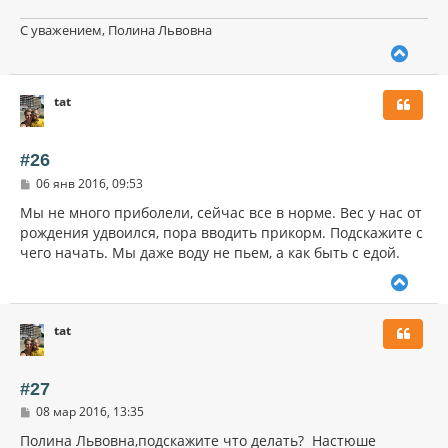
С уважением, Полина Львовна
В
е
р
tat
н
у
т
ь
#26
с
С
06 янв 2016, 09:53
я
о
к
о
Мы не много приболели, сейчас все в норме. Вес у нас от
н
б
рождения удвоился, пора вводить прикорм. Подскажите с
щ
а
чего начать. Мы даже воду не пьем, а как быть с едой.
е
ч
н
а
и
В
л
е
е
у
р
tat
н
у
т
ь
#27
с
С
08 мар 2016, 13:35
я
о
к
о
Полина Львовна,подскажите что делать? Настюше