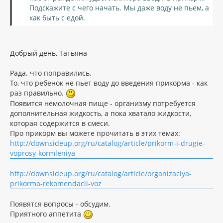
а
и
Подскажите с чего начать. Мы даже воду не пьем, а
л
е
как быть с едой.
у
Добрый день, Татьяна
Рада. что поправились.
То, что ребенок не пьет воду до введения прикорма - как
раз правильно.
Появится немолочная пище - организму потребуется
дополнительная жидкость, а пока хватало жидкости,
которая содержится в смеси.
Про прикорм вы можете прочитать в этих темах:
http://downsideup.org/ru/catalog/article/prikorm-i-drugie-
voprosy-kormleniya
http://downsideup.org/ru/catalog/article/organizaciya-
prikorma-rekomendacii-voz
Появятся вопросы - обсудим.
Приятного аппетита