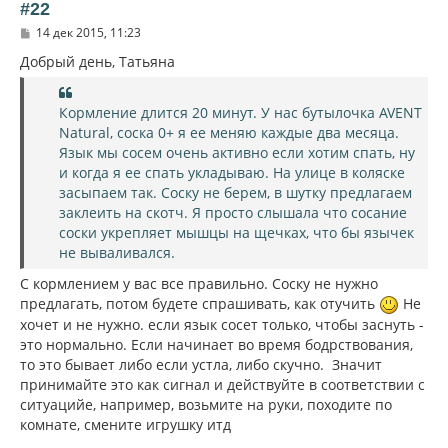
ь
#22
с
С
14 дек 2015, 11:23
я
о
к
о
Добрый день, Татьяна
н
б
щ
а
е
ч
Кормление длится 20 минут. У нас бутылочка AVENT
н
а
и
Natural, соска 0+ я ее меняю каждые два месяца.
л
е
Язык мы сосем очень активно если хотим спать, ну
у
и когда я ее спать укладываю. На улице в коляске
засыпаем так. Соску не берем, в шутку предлагаем
заклеить на скотч. Я просто слышала что сосание
соски укрепляет мышцы на щечках, что бы язычек
не вываливался.
С кормлением у вас все правильно. Соску не нужно
предлагать, потом будете спрашивать, как отучить
Не
хочет и не нужно. если язык сосет только, чтобы заснуть -
это нормально. Если начинает во время бодрствования,
то это бывает либо если устла, либо скучно. Значит
принимайте это как сигнал и действуйте в соответствии с
ситуацийе, например, возьмите на руки, походите по
комнате, смените игрушку итд