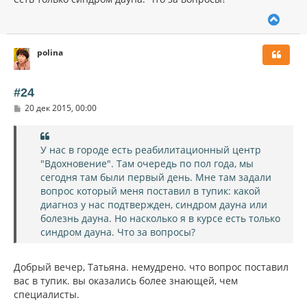
В
е
р
polina
н
у
т
ь
#24
с
С
20 дек 2015, 00:00
я
о
к
о
н
б
щ
а
У нас в городе есть реабилитационный центр
е
ч
"Вдохновение". Там очередь по пол года, мы
н
а
и
сегодня там были первый день. Мне там задали
л
е
вопрос который меня поставил в тупик: какой
у
диагноз у нас подтвержден, синдром дауна или
болезнь дауна. Но насколько я в курсе есть только
синдром дауна. Что за вопросы?
Добрый вечер, Татьяна. немудрено. что вопрос поставил
вас в тупик. вы оказались более знающей, чем
специалисты.