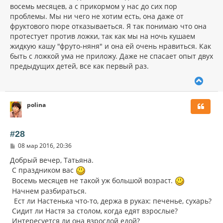
н
б
восемь месяцев, а с прикормом у нас до сих пор
щ
а
проблемы. Мы ни чего не хотим есть, она даже от
е
ч
н
фруктового пюре отказываеться. Я так понимаю что она
а
и
л
протестует против ложки, так как мы на ночь кушаем
е
у
жидкую кашу "фруто-няня" и она ей очень нравиться. Как
быть с ложкой ума не приложу. Даже не спасает опыт двух
предыдущих детей, все как первый раз.
В
е
р
polina
н
у
т
ь
#28
с
С
08 мар 2016, 20:36
я
о
к
о
Добрый вечер, Татьяна.
н
б
С праздником вас
щ
а
е
Восемь месяцев не такой уж большой возраст.
ч
н
а
Начнем разбираться.
и
л
Ест ли Настенька что-то, держа в руках: печенье, сухарь?
е
у
Сидит ли Настя за столом, когда едят взрослые?
Интересуется ли она взрослой едой?