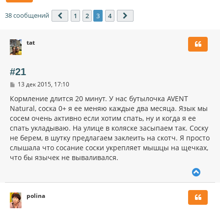
38 сообщений
1
2
3
4
Пред.
След.
tat
#21
С
13 дек 2015, 17:10
о
о
Кормление длится 20 минут. У нас бутылочка AVENT
б
Natural, соска 0+ я ее меняю каждые два месяца. Язык мы
щ
сосем очень активно если хотим спать, ну и когда я ее
е
н
спать укладываю. На улице в коляске засыпаем так. Соску
и
не берем, в шутку предлагаем заклеить на скотч. Я просто
е
слышала что сосание соски укрепляет мышцы на щечках,
что бы язычек не вываливался.
В
е
р
polina
н
у
т