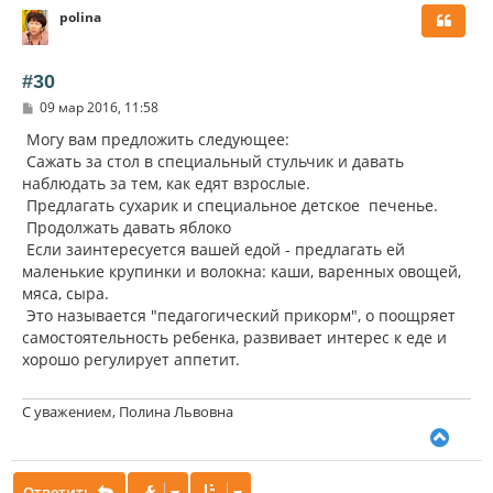
polina
н
у
т
ь
#30
с
С
09 мар 2016, 11:58
я
о
к
о
Могу вам предложить следующее:
н
б
Сажать за стол в специальный стульчик и давать
щ
а
наблюдать за тем, как едят взрослые.
е
ч
н
Предлагать сухарик и специальное детское печенье.
а
и
л
Продолжать давать яблоко
е
у
Если заинтересуется вашей едой - предлагать ей
маленькие крупинки и волокна: каши, варенных овощей,
мяса, сыра.
Это называется "педагогический прикорм", о поощряет
самостоятельность ребенка, развивает интерес к еде и
хорошо регулирует аппетит.
С уважением, Полина Львовна
В
е
р
Ответить
н