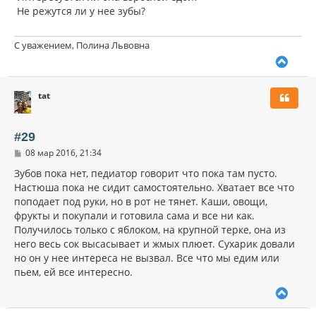
Не режутся ли у нее зубы?
С уважением, Полина Львовна
В
е
р
tat
н
у
т
ь
#29
с
С
08 мар 2016, 21:34
я
о
к
о
Зубов пока нет, педиатор говорит что пока там пусто.
н
б
Настюша пока не сидит самостоятельно. Хватает все что
щ
а
поподает под руки, но в рот не тянет. Каши, овощи,
е
ч
н
фрукты и покупали и готовила сама и все ни как.
а
и
л
Получилось только с яблоком, на крупной терке, она из
е
у
него весь сок высасывает и жмых плюет. Сухарик довали
но он у нее интереса не вызвал. Все что мы едим или
пьем, ей все интересно.
В
е
р