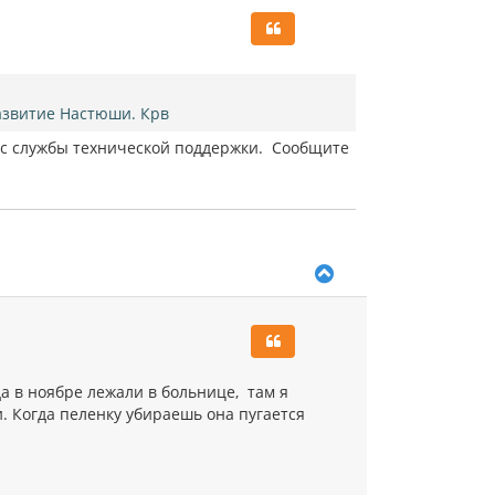
н
у
т
ь
с
я
азвитие Настюши. Крв
к
ес службы технической поддержки. Сообщите
н
а
ч
а
л
у
В
е
р
н
у
т
ь
а в ноябре лежали в больнице, там я
с
и. Когда пеленку убираешь она пугается
я
к
н
а