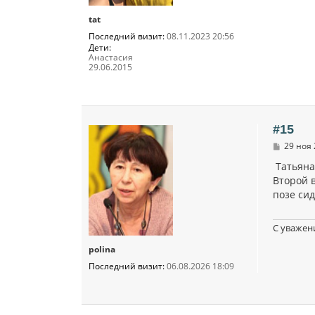
tat
Последний визит:
08.11.2023 20:56
Дети:
Анастасия
29.06.2015
#15
С
29 ноя 
о
о
Татьяна,
б
Второй в
щ
позе сид
е
н
и
е
С уважен
polina
Последний визит:
06.08.2026 18:09