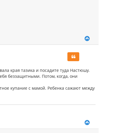
ч
а
л
у
В
е
р
н
у
т
ь
вала края тазика и посадите туда Настюшу.
с
ебя беззащитными. Потом, когда, они
я
к
стное купание с мамой. Ребенка сажают между
н
а
ч
а
л
у
В
е
р