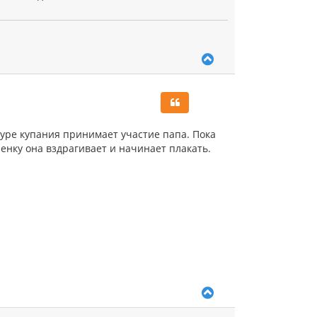
В
е
р
н
у
т
ь
дуре купания принимает участие папа. Пока
с
ленку она вздрагивает и начинает плакать.
я
к
н
а
ч
а
л
у
В
е
р