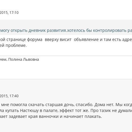
2015, 17:10
 могу открыть дневник развития.хотелось бы контролировать р
ной странице форума вверху висит объявление и там есть адр
оей проблеме.
ием, Полина Львовна
2015, 17:40
мне помогла скачать старшая дочь, спасибо. Дома нет. Мы когд
а купать Настюшу в палате, эффект тот же. Про тазик не думал
вает задевает края ванночки и начинает плакать.