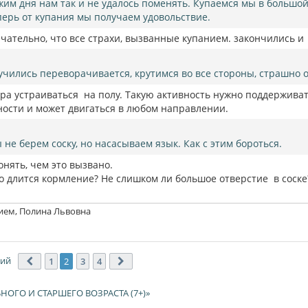
жим дня нам так и не удалось поменять. Купаемся мы в большой
перь от купания мы получаем удовольствие.
ечательно, что все страхи, вызванные купанием. закончились
учились переворачивается, крутимся во все стороны, страшно о
а устраиваться на полу. Такую активность нужно поддерживать
ности и может двигаться в любом направлении.
 не берем соску, но насасываем язык. Как с этим бороться.
нять, чем это вызвано.
го длится кормление? Не слишком ли большое отверстие в соске
ием, Полина Львовна
ний
1
2
3
4
Пред.
След.
НОГО И СТАРШЕГО ВОЗРАСТА (7+)»