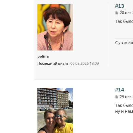
#13
С
28 ноя 
о
о
Так было
б
щ
е
н
и
С уважен
е
polina
Последний визит:
06.08.2026 18:09
#14
С
29 ноя 
о
о
Так был
б
ну и на
щ
е
н
и
е