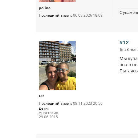
polina
С уважен
Последний визит:
06.08.2026 18:09
#12
С
28 ноя 
о
о
Мы купа
б
она в пе
щ
Пытаясь
е
н
и
е
tat
Последний визит:
08.11.2023 20:56
Дети:
Анастасия
29.06.2015