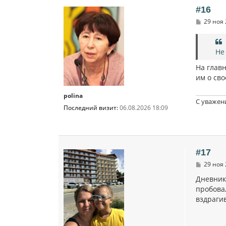
#16
С
29 ноя 
о
о
б
щ
Не
е
н
На глав
и
им о св
е
polina
С уважен
Последний визит:
06.08.2026 18:09
#17
С
29 ноя 
о
о
Дневник 
б
пробовал
щ
вздраги
е
н
и
е