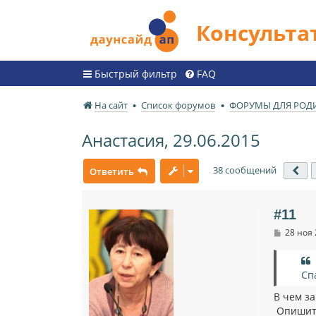
Консульт
Быстрый фильтр
FAQ
На сайт
Список форумов
ФОРУМЫ ДЛЯ РОД
Анастасия, 29.06.2015
38 сообщений
Ответить
Пр
#11
С
28 ноя 
о
о
б
щ
Сп
е
н
В чем з
и
Опишите 
е