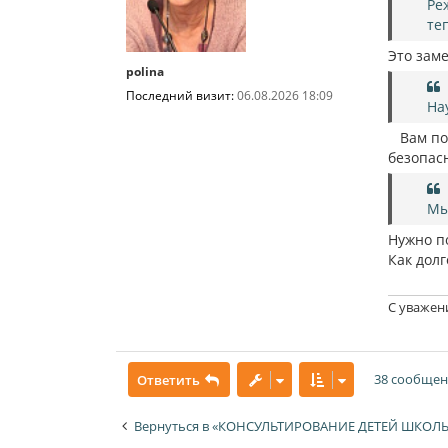
Ре
н
и
те
е
Это зам
polina
Последний визит:
06.08.2026 18:09
На
Вам пор
безопас
Мы
Нужно по
Как дол
С уважен
38 сообще
Ответить
Вернуться в «КОНСУЛЬТИРОВАНИЕ ДЕТЕЙ ШКОЛЬ