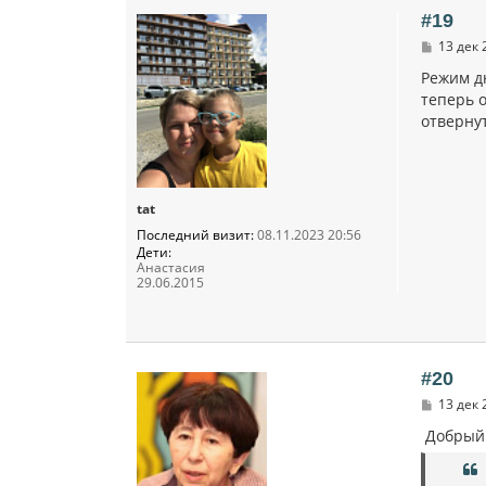
#19
С
13 дек 
о
о
Режим д
б
теперь 
щ
отвернут
е
н
и
е
tat
Последний визит:
08.11.2023 20:56
Дети:
Анастасия
29.06.2015
#20
С
13 дек 
о
о
Добрый 
б
щ
е