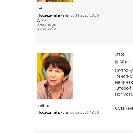
tat
Последний визит:
08.11.2023 20:56
Дети:
Анастасия
29.06.2015
#18
С
30 ноя 
о
о
Попробу
б
Многим 
щ
начинают
е
н
Второй 
и
ног мате
е
polina
С уважен
Последний визит:
06.08.2026 18:09