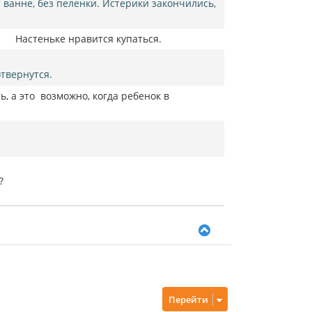
 ванне, без пеленки. Истерики закончились,
н
а
ч
 и Настеньке нравится купаться.
а
л
у
твернутся.
, а это возможно, когда ребенок в
?
В
е
р
н
у
т
Перейти
ь
с