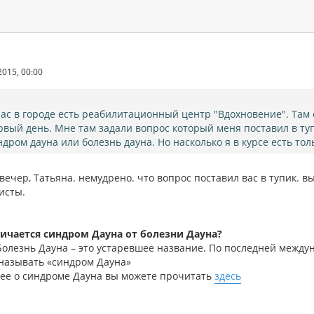
2015, 00:00
нас в городе есть реабилитационный центр "Вдохновение". Там 
рвый день. Мне там задали вопрос который меня поставил в туп
ндром дауна или болезнь дауна. Но насколько я в курсе есть тол
ечер, Татьяна. немудрено. что вопрос поставил вас в тупик. 
исты.
ичается синдром Дауна от болезни Дауна?
Болезнь Дауна – это устаревшее название. По последней между
 называть «синдром Дауна»
ее о синдроме Дауна вы можете прочитать
здесь