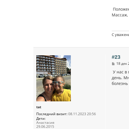
Положен
Массаж,
С уважен
#23
С
18 дек 
о
о
У нас в
б
день. Мн
щ
болезнь 
е
н
и
е
tat
Последний визит:
08.11.2023 20:56
Дети:
Анастасия
29.06.2015