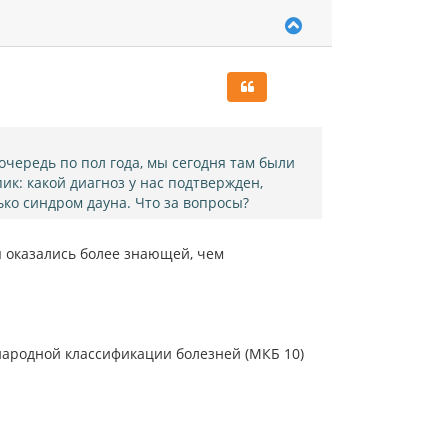
В
е
р
н
у
т
ь
с
я
очередь по пол года, мы сегодня там были
к
ик: какой диагноз у нас подтвержден,
н
ько синдром дауна. Что за вопросы?
а
ч
а
вы оказались более знающей, чем
л
у
народной классификации болезней (МКБ 10)