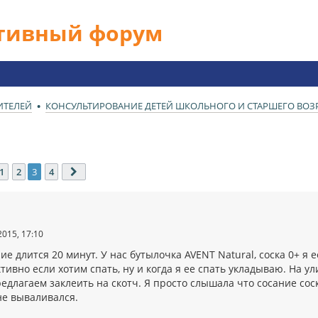
ативный форум
ИТЕЛЕЙ
КОНСУЛЬТИРОВАНИЕ ДЕТЕЙ ШКОЛЬНОГО И СТАРШЕГО ВОЗРА
1
2
3
4
ед.
След.
2015, 17:10
е длится 20 минут. У нас бутылочка AVENT Natural, соска 0+ я
тивно если хотим спать, ну и когда я ее спать укладываю. На ул
редлагаем заклеить на скотч. Я просто слышала что сосание со
не вываливался.