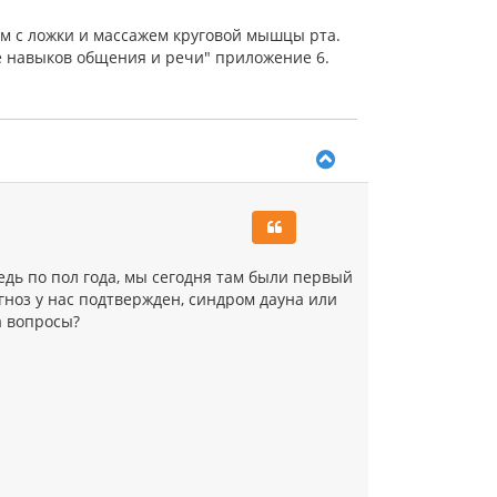
м с ложки и массажем круговой мышцы рта.
е навыков общения и речи" приложение 6.
В
е
р
н
у
т
ь
дь по пол года, мы сегодня там были первый
с
гноз у нас подтвержден, синдром дауна или
я
а вопросы?
к
н
а
ч
а
л
у