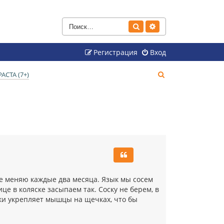
Поиск
Расширенный поиск
Регистрация
Вход
П
СТА (7+)
о
и
с
к
 ее меняю каждые два месяца. Язык мы сосем
ице в коляске засыпаем так. Соску не берем, в
ски укрепляет мышцы на щечках, что бы