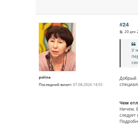
#24
С
20 дек 
о
о
б
щ
У 
е
пе
н
и
си
е
polina
Добрый в
специал
Последний визит:
07.08.2026 14:55
Чем отл
Ничем. 
следует
Подробн