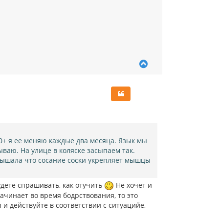
В
е
р
н
у
т
ь
с
я
к
 0+ я ее меняю каждые два месяца. Язык мы
н
дываю. На улице в коляске засыпаем так.
а
 слышала что сосание соски укрепляет мышцы
ч
а
л
удете спрашивать, как отучить
Не хочет и
у
начинает во время бодрствования, то это
 и действуйте в соответствии с ситуацийе,