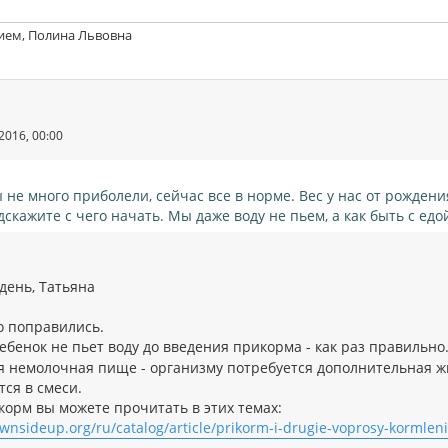
ием, Полина Львовна
2016, 00:00
 не много приболели, сейчас все в норме. Вес у нас от рождени
дскажите с чего начать. Мы даже воду не пьем, а как быть с едо
день, Татьяна
о поправились.
ребенок не пьет воду до введения прикорма - как раз правильно
я немолочная пище - организму потребуется дополнительная жид
ся в смеси.
корм вы можете прочитать в этих темах:
ownsideup.org/ru/catalog/article/prikorm-i-drugie-voprosy-kormlen