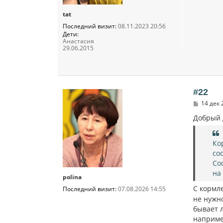
tat
Последний визит:
08.11.2023 20:56
Дети:
Анастасия
29.06.2015
#22
С
14 дек 
о
о
Добрый 
б
щ
е
Ко
н
и
со
е
Со
на
polina
С кормле
Последний визит:
07.08.2026 14:55
не нужно
бывает л
например