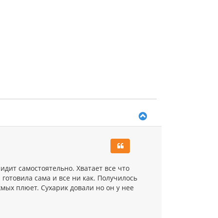
т
ь
с
я
к
н
а
ч
а
л
у
В
е
р
н
у
т
ь
сидит самостоятельно. Хватает все что
с
 готовила сама и все ни как. Получилось
я
жмых плюет. Сухарик довали но он у нее
к
н
а
ч