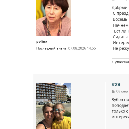
о
о
Добрый 
б
С празд
щ
е
Восемь 
н
Начнем 
и
Ест ли Н
е
Сидит ли
polina
Интерес
Не режут
Последний визит:
07.08.2026 14:55
С уважен
#29
С
08 мар 
о
о
Зубов по
б
поподает
щ
только с
е
н
интереса
и
е