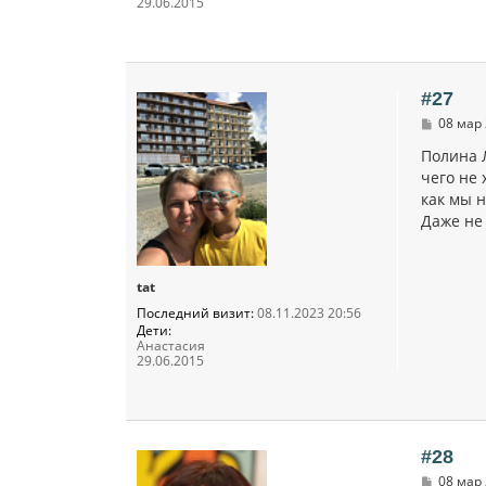
29.06.2015
#27
С
08 мар 
о
о
Полина 
б
чего не 
щ
как мы н
е
н
Даже не 
и
е
tat
Последний визит:
08.11.2023 20:56
Дети:
Анастасия
29.06.2015
#28
С
08 мар 