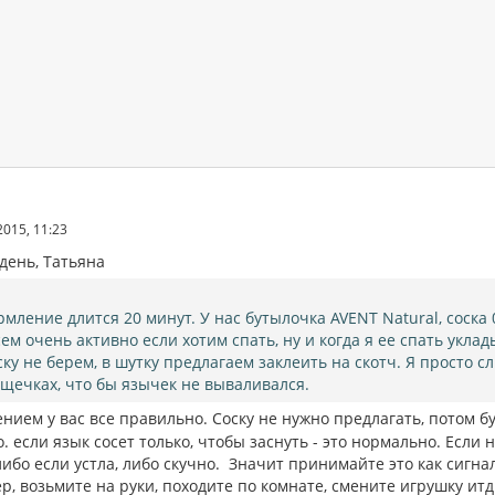
2015, 11:23
день, Татьяна
рмление длится 20 минут. У нас бутылочка AVENT Natural, соска
сем очень активно если хотим спать, ну и когда я ее спать укла
ску не берем, в шутку предлагаем заклеить на скотч. Я просто
 щечках, что бы язычек не вываливался.
нием у вас все правильно. Соску не нужно предлагать, потом б
. если язык сосет только, чтобы заснуть - это нормально. Если 
ибо если устла, либо скучно. Значит принимайте это как сигнал
, возьмите на руки, походите по комнате, смените игрушку итд