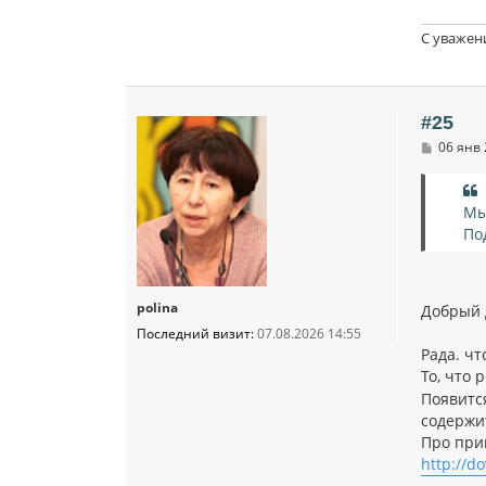
С уважен
#25
С
06 янв 
о
о
б
щ
Мы
е
По
н
и
е
polina
Добрый 
Последний визит:
07.08.2026 14:55
Рада. чт
То, что 
Появитс
содержит
Про при
http://d