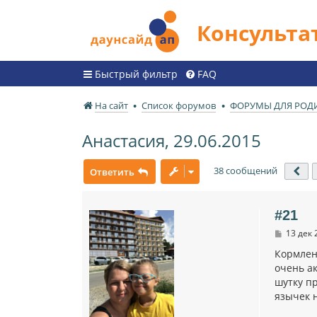
Консульт
Быстрый фильтр
FAQ
На сайт
Список форумов
ФОРУМЫ ДЛЯ РОД
Анастасия, 29.06.2015
38 сообщений
Ответить
Пр
#21
С
13 дек 
о
о
Кормлени
б
очень ак
щ
шутку п
е
н
язычек 
и
е