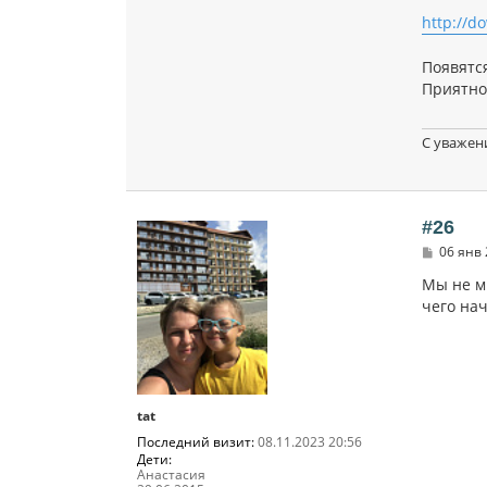
http://d
Появятся
Приятно
С уважен
#26
С
06 янв 
о
о
Мы не мн
б
чего нач
щ
е
н
и
е
tat
Последний визит:
08.11.2023 20:56
Дети:
Анастасия