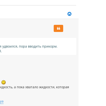
В
е
р
н
у
т
ь
с
я
я удвоился, пора вводить прикорм.
к
й.
н
а
ч
а
л
у
.
кость, а пока хватало жидкости, которая
iya