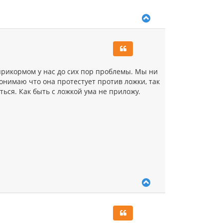
В
е
р
н
у
т
ь
прикормом у нас до сих пор проблемы. Мы ни
с
понимаю что она протестует против ложки, так
я
ься. Как быть с ложкой ума не приложу.
к
н
а
ч
а
л
у
В
е
р
н
у