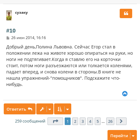
е
р
сузаку
н
у
т
ь
#10
с
С
26 июн 2014, 16:16
я
о
к
о
Добрый день,Полина Львовна. Сейчас Егор стал в
н
б
положении лежа на животе хорошо опираться на руки, но
щ
а
ноги не подтягивает.Когда я ставлю его на корточки
е
ч
н
стоит, потом ноги разъезжаются или толкается коленями,
а
и
л
падает вперед, и снова колени в стороны.В книге не
е
у
нашла упражнений-"помощников". Подскажите что-
нибудь.
В
е
р
Ответить
н
у
т
259 сообщений
Страница
1
из
26
1
2
3
4
5
…
26
След.
ь
с
Перейти
я