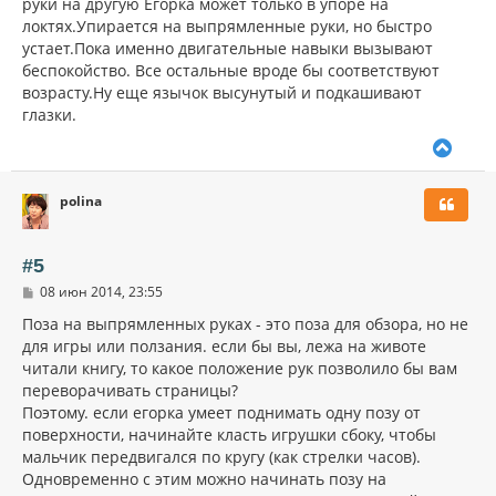
руки на другую Егорка может только в упоре на
е
ч
н
локтях.Упирается на выпрямленные руки, но быстро
а
и
л
устает.Пока именно двигательные навыки вызывают
е
у
беспокойство. Все остальные вроде бы соответствуют
возрасту.Ну еще язычок высунутый и подкашивают
глазки.
В
е
р
polina
н
у
т
ь
#5
с
С
08 июн 2014, 23:55
я
о
к
о
Поза на выпрямленных руках - это поза для обзора, но не
н
б
для игры или ползания. если бы вы, лежа на животе
щ
а
читали книгу, то какое положение рук позволило бы вам
е
ч
н
переворачивать страницы?
а
и
л
Поэтому. если егорка умеет поднимать одну позу от
е
у
поверхности, начинайте класть игрушки сбоку, чтобы
мальчик передвигался по кругу (как стрелки часов).
Одновременно с этим можно начинать позу на