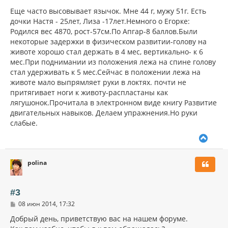
о
к
о
Еще часто высовывает язычок. Мне 44 г, мужу 51г. Есть
н
б
дочки Настя - 25лет, Лиза -17лет.Немного о Егорке:
щ
а
Родился вес 4870, рост-57см.По Апгар-8 баллов.Были
е
ч
н
некоторые задержки в физическом развитии-голову на
а
и
л
животе хорошо стал держать в 4 мес, вертикально- к 6
е
у
мес.При поднимании из положения лежа на спине голову
стал удерживать к 5 мес.Сейчас в положении лежа на
животе мало выпрямляет руки в локтях. почти не
притягивает ноги к животу-распластаны как
лягушонок.Прочитала в электронном виде книгу Развитие
двигательных навыков. Делаем упражнения.Но руки
слабые.
В
е
р
polina
н
у
т
ь
#3
с
С
08 июн 2014, 17:32
я
о
к
о
Добрый день, приветствую вас на нашем форуме.
н
б