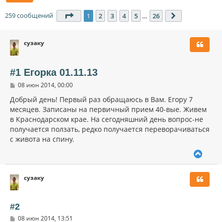
259 сообщений
Страница
1
из
26
1
2
3
4
5
…
26
След.
сузаку
#1 Егорка 01.11.13
С
08 июн 2014, 00:00
о
о
Добрый день! Первый раз обращаюсь в Вам. Егору 7
б
месяцев. Записаны на первичный прием 40-вые. Живем
щ
в Краснодарском крае. На сегодняшний день вопрос-не
е
н
получается ползать, редко получается переворачиваться
и
с живота на спину.
е
В
е
р
сузаку
н
у
т
ь
#2
с
С
08 июн 2014, 13:51
я