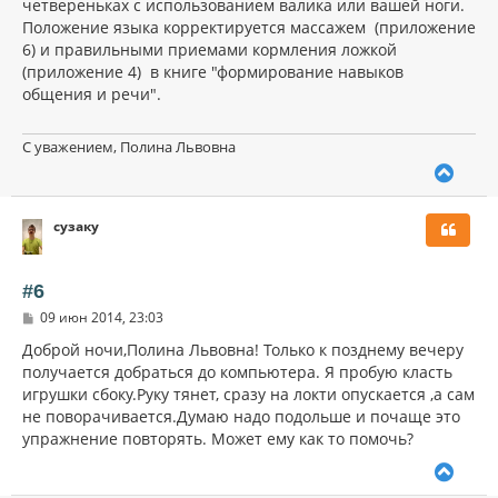
четвереньках с использованием валика или вашей ноги.
Положение языка корректируется массажем (приложение
6) и правильными приемами кормления ложкой
(приложение 4) в книге "формирование навыков
общения и речи".
С уважением, Полина Львовна
В
е
р
сузаку
н
у
т
ь
#6
с
С
09 июн 2014, 23:03
я
о
к
о
Доброй ночи,Полина Львовна! Только к позднему вечеру
н
б
получается добраться до компьютера. Я пробую класть
щ
а
игрушки сбоку.Руку тянет, сразу на локти опускается ,а сам
е
ч
н
не поворачивается.Думаю надо подольше и почаще это
а
и
л
упражнение повторять. Может ему как то помочь?
е
у
В
е