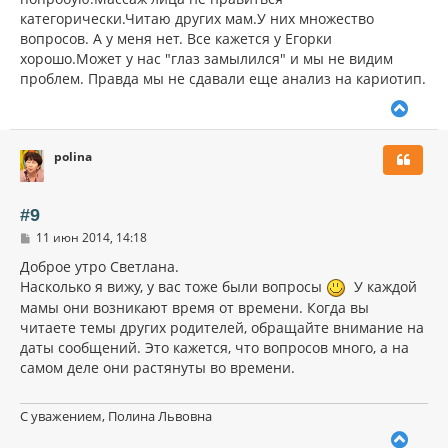
щ
а
категорически.Читаю других мам.У них множество
е
ч
н
вопросов. А у меня нет. Все кажется у Егорки
а
и
л
хорошо.Может у нас "глаз замылился" и мы не видим
е
у
проблем. Правда мы не сдавали еще анализ на кариотип.
В
е
р
polina
н
у
т
ь
#9
с
С
11 июн 2014, 14:18
я
о
к
о
Доброе утро Светлана.
н
б
Насколько я вижу, у вас тоже были вопросы
У каждой
щ
а
е
мамы они возникают время от времени. Когда вы
ч
н
читаете темы других родителей, обращайте внимание на
а
и
л
даты сообщений. Это кажется, что вопросов много, а на
е
у
самом деле они растянуты во времени.
С уважением, Полина Львовна
В