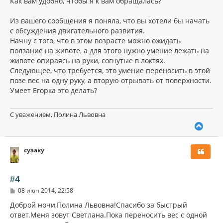
Как вам удобно, чтобы я к вам обращалась?
щ
а
е
ч
н
Из вашего сообщения я поняла, что вы хотели бы начать
а
и
л
с обсуждения двигательного развития.
е
у
Начну с того, что в этом возрасте можно ожидать
ползание на животе, а для этого нужно умение лежать на
животе опираясь на руки, согнутые в локтях.
Следующее, что требуется, это умение переносить в этой
позе вес на одну руку, а вторую отрывать от поверхности.
Умеет Егорка это делать?
С уважением, Полина Львовна
В
е
р
сузаку
н
у
т
ь
#4
с
С
08 июн 2014, 22:58
я
о
к
о
Доброй ночи,Полина Львовна!Спасибо за быстрый
н
б
ответ.Меня зовут Светлана.Пока переносить вес с одной
щ
а