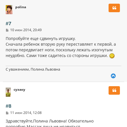
р
polina
н
у
т
ь
#7
с
С
10 июн 2014, 20:49
я
о
к
о
Попробуйте еще сдвинуть игрушку.
н
б
Сначала ребенок вторую руку переставляет к первой, а
щ
а
потом передвигает ноги, поскольку лежать изогнутым
е
ч
н
неудобно. Сами тоже садитесь со стороны игрушки.
а
и
л
е
у
С уважением, Полина Львовна
В
е
р
сузаку
н
у
т
ь
#8
с
С
11 июн 2014, 12:08
я
о
к
о
Здравствуйте,Полина Львовна! Обязательно
н
б
попробую.Массаж лица не нравиться