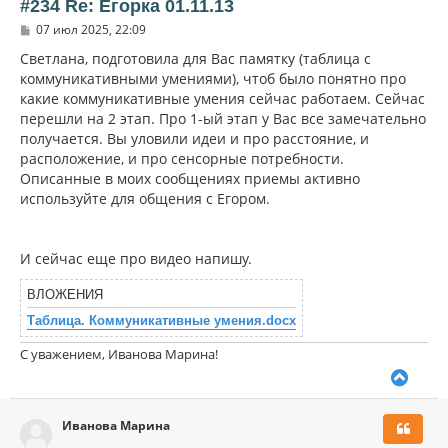
#234 Re: Егорка 01.11.13
с
С
07 июл 2025, 22:09
я
о
к
о
Светлана, подготовила для Вас памятку (таблица с
н
б
коммуникативными умениями), чтоб было понятно про
щ
а
какие коммуникативные умения сейчас работаем. Сейчас
е
ч
н
перешли на 2 этап. Про 1-ый этап у Вас все замечательно
а
и
л
получается. Вы уловили идеи и про расстояние, и
е
у
расположение, и про сенсорные потребности.
Описанные в моих сообщениях приемы активно
используйте для общения с Егором.
И сейчас еще про видео напишу.
ВЛОЖЕНИЯ
Таблица. Коммуникативные умения.docx
С уважением, Иванова Марина!
В
е
р
Иванова Марина
н
у