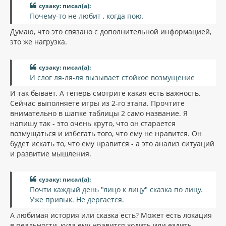
сузаку: писал(а):
Почему-то не любит , когда пою.
Думаю, что это связано с дополнительной информацией,
это же нагрузка.
сузаку: писал(а):
И слог ля-ля-ля вызывает стойкое возмущение
И так бывает. А теперь смотрите какая есть важность.
Сейчас выполняете игры из 2-го этапа. Прочтите
внимательно в шапке таблицы 2 само название. Я
напишу так - это очень круто, что он старается
возмущаться и избегать того, что ему не нравится. Он
будет искать то, что ему нравится - а это анализ ситуаций
и развитие мышления.
сузаку: писал(а):
Почти каждый день "лицо к лицу" сказка по лицу.
Уже привык. Не дергается.
А любимая история или сказка есть? Может есть локация
в реальности, куда ему нравится ходить или ездить.