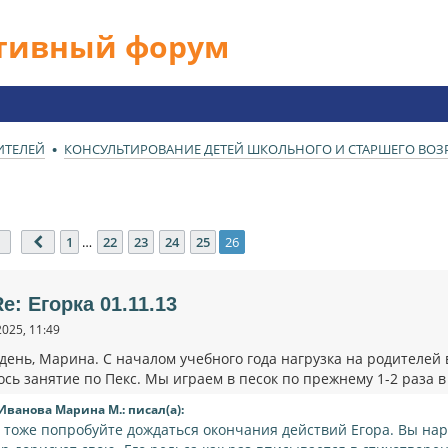
ативный форум
ИТЕЛЕЙ
КОНСУЛЬТИРОВАНИЕ ДЕТЕЙ ШКОЛЬНОГО И СТАРШЕГО ВОЗРА
Страница
26
из
26
1
…
22
23
24
25
26
Пред.
e: Егорка 01.11.13
2025, 11:49
день, Марина. С началом учебного года нагрузка на родителей
ось занятие по Пекс. Мы играем в песок по прежнему 1-2 раза 
Иванова Марина М.: писал(а):
т тоже попробуйте дождаться окончания действий Егора. Вы нар