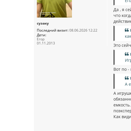
Ег
Да , я с
что когд
действи
сузаку
Последний визит:
08.06.2026 12:22
Дети:
ка
Егор
01.11.2013
Это сейч
Иг
Вот по -
А 
А игрушк
обязанно
емкость
поэкспер
Как вид