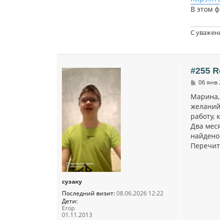
В этом 
С уважен
#255 R
С
06 янв 
о
о
Марина,
б
желаний 
щ
работу, 
е
н
Два мес
и
найдено
е
Перечита
сузаку
Последний визит:
08.06.2026 12:22
Дети:
Егор
01.11.2013