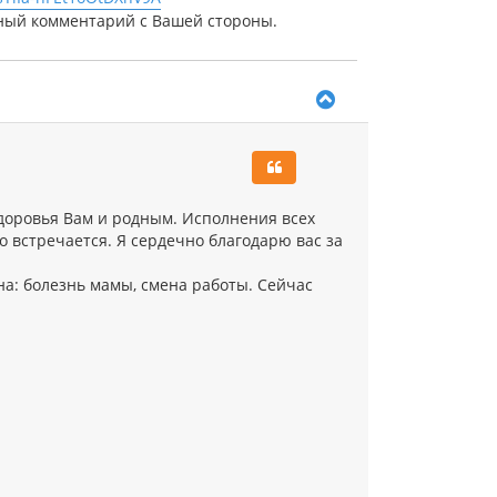
ьный комментарий с Вашей стороны.
В
е
р
н
у
т
ь
Здоровья Вам и родным. Исполнения всех
с
о встречается. Я сердечно благодарю вас за
я
к
на: болезнь мамы, смена работы. Сейчас
н
а
ч
а
л
у