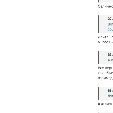
Отлично
Во
со
Дайте Е
много н
А 
Все вер
как объ
взаимоде
Ду
)) отлич