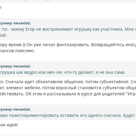
!
сузаку: писал(а):
т по - моему Егор не воспринимает игрушку как участника. Мне 
бой.
гору время.)) Он уже начал фантазировать. Возвращайтесь ино
юансов поясняю.
сузаку: писал(а):
игрушка как ведро или мяч ею что-то делают, а не она сама.
но. Сначала идет объективное общение, потом субъективное. С
ект, элемент мебели, потом взрослый становится субъектом общ
йствовать. Об этом я рассказывала в курсе для родителей "Игр
сузаку: писал(а):
маю поэкспериментировать оставить его одного сначала. Будет 
ная идея!