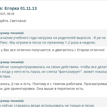
e: Егорка 01.11.13
2025, 08:28
уйте, Светлана!
сузаку: писал(а):
началом учебного года нагрузка на родителей выросла . Я уж не
 Пекс. Мы играем в песок по прежнему 1-2 раза в неделю.
 у Вас все отлично получается, и двигаетесь с Егором отлично!
сузаку: писал(а):
сейчас сконцентрировалась на своих действиях, чтобы все делат
о когда у него есть пауза, он слегка "фантазирует". может показ
йствие.
алось, )) так и есть. Поэтому и с темпом работаем. Просматри
и, для ориентировки. Она выше в переписке есть.
сузаку: писал(а):
о сейчас стараюсь везде использовать не только в песке.