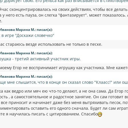
ор дорисует свою. Его рельса как раз вписывается в стихотворе
ейчас сконцентрировалась на своих действиях, чтобы все делать
а у него есть пауза, он слегка "фантазирует". может показалось.
е.
Иванова Марина М.: писал(а):
к в игре "Доскажи словечко"
ас стараюсь везде использовать не только в песке.
Иванова Марина М.: писал(а):
рушка - третий активный участник игры.
 моему Егор не воспринимает игрушку как участника. Мне кажетс
Иванова Марина М.: писал(а):
еще мне слышится, что в конце он сказал слово "Клаасс!" или о
а как ведро или мяч ею что-то делают, а не она сама. Да Егор г
сть , а самостоятельное и радостное занятие. Он сам готовит вс
. все приносит и начинает даже без меня вытряхивать песок, п
иментировать оставить его одного сначала. Будет ли сам играт
ите я научилась писать с цитированием. Спасибо