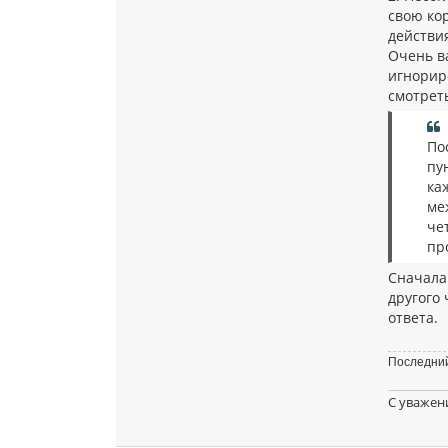
свою кор
действия
Очень в
игнориро
смотрет
По
пу
ка
ме
че
пр
Сначала
другого
ответа.
Последний
С уважен