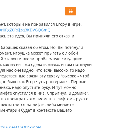
р
н
у
т
ь
нт, который не понравился Егору в игре.
с
p=mkr0PgZ0R6jzq3KDVGQGmQ
я
ась эта идея, Вы приняли его отказ, и
к
.
н
а
и барашек сказал об этом. Но! Вы потянули
ч
 момент, игрушка может прыгать с любой
а
ный эталон и ввели проблемную ситуацию:
л
 как из высоко сделать низко, и там потянули
у
я нас очевидно, что если высоко, то надо
едственные связи, эту связку "высоко - чтоб
идно было как Егор чуть растерялся. Первые
зко, надо опустить руку. И тут можно
 лифте спустился в низ. Спрыгнул. В домике".
атно проиграть этот момент с лифтом - рука с
шек катается на лифте, либо меняете
омментарий будет в контексте Вашего
sYiIa-nFEt1oOtDXnV9A