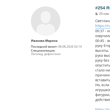
#254 R
С
25 ноя 
о
о
Светлана
б
https:/
щ
е
00:37 - 
н
озвучил
и
00:45 - 
Иванова Марина
е
руку Его
Последний визит:
08.08.2026 02:14
высоты,
Специализация:
Логопед, дефектолог
рука выс
руку бе
опустить
стало ни
причинно
вставить
Но, если
игрушкой
фигурки,
действия
https://