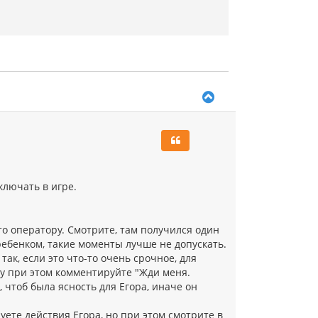
В
е
р
н
у
т
ь
с
ключать в игре.
я
к
н
а
то оператору. Смотрите, там получился один
ч
ребенком, такие моменты лучше не допускать.
а
так, если это что-то очень срочное, для
л
ру при этом комментируйте "Жди меня.
у
, чтоб была ясность для Егора, иначе он
уете действия Егора, но при этом смотрите в