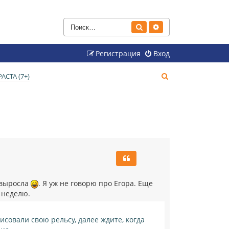
Поиск
Расширенный поиск
Регистрация
Вход
П
СТА (7+)
о
и
с
к
 выросла
. Я уж не говорю про Егора. Еще
в неделю.
исовали свою рельсу, далее ждите, когда