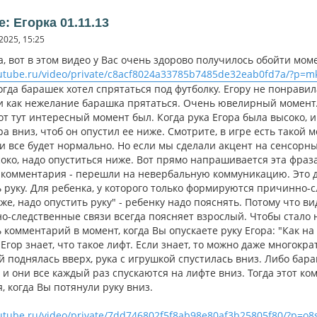
e: Егорка 01.11.13
2025, 15:25
, вот в этом видео у Вас очень здорово получилось обойти моме
/rutube.ru/video/private/c8acf8024a33785b7485de32eab0fd7a/?
когда барашек хотел спрятаться под футболку. Егору не понравил
и как нежелание барашка прятаться. Очень ювелирный момент
вот тут интересный момент был. Когда рука Егора была высоко, 
ра вниз, чтоб он опустил ее ниже. Смотрите, в игре есть такой
 и все будет нормально. Но если мы сделали акцент на сенсор
око, надо опуститься ниже. Вот прямо напрашивается эта фраза,
з комментария - перешли на невербальную коммуникацию. Это дл
 руку. Для ребенка, у которого только формируются причинно-сл
же, надо опустить руку" - ребенку надо пояснять. Потому что в
-следственные связи всегда поясняет взрослый. Чтобы стало ни
 комментарий в момент, когда Вы опускаете руку Егора: "Как на
 Егор знает, что такое лифт. Если знает, то можно даже многокр
 поднялась вверх, рука с игрушкой спустилась вниз. Либо бара
 и они все каждый раз спускаются на лифте вниз. Тогда этот к
, когда Вы потянули руку вниз.
rutube.ru/video/private/7dd746802f5f8ab98e80af3b25805f80/?p=o8