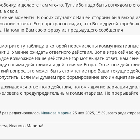
обочку, и делаете там что-то. Тут либо надо быть взглядом в ег
, а свои.
ажные моменты. В обоих случаях с Вашей стороны был выход и
вание ответа. Егор прекрасно видит, что Вы в другой коробоч
ь. Напомню Вам свою фразу из предыдущего сообщения
смотрите ту таблицу, в которой перечислены коммуникативные
нкт 3: Умение ожидать ответного действия. Вот в игре сейчас 
ждое возможное Ваше действие Егор мог выдать ответ. Вам сей
жду своими действиями и действиями Егора. Ответное действие
ткий вопрос, это может быть его мнение про Ваши текущие дейс
опустить. Если мы думаем про формирование его инициативных
 дожидаемся ответного действия, потом - другие вариации диа
 человека с предупредительным комментарием. Не прерывайте д
 раз редактировалось
Иванова Марина
25 ноя 2025, 15:39, всего редактирова
ием, Иванова Марина!