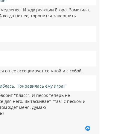
ние.
 медленее. И жду реакции Егора. Заметила,
 А когда нет ее, торопится завершить
я он ее ассоциирует со мной и с собой.
шиблась. Понравилась ему игра?
оворит "Класс". И песок теперь не
е для него. Вытаскивает "таз" с песком и
отом ждет меня. Думаю
ь?
В
е