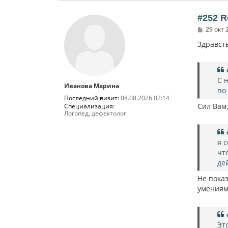
#252 R
С
29 окт 
о
о
Здравств
б
щ
е
н
и
С 
Иванова Марина
е
по
Последний визит:
08.08.2026 02:14
Сил Вам,
Специализация:
Логопед, дефектолог
я 
чт
де
Не показ
умениям
Эт