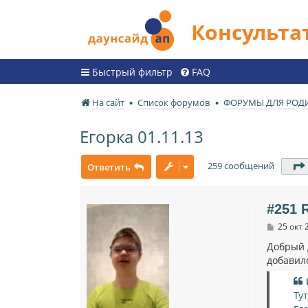
Консульт
Быстрый фильтр
FAQ
На сайт
Список форумов
ФОРУМЫ ДЛЯ РОД
Егорка 01.11.13
259 сообщений
Ответить
#251 R
С
25 окт 
о
о
Добрый 
б
добавил
щ
е
н
и
Ту
е