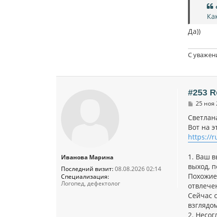
Ка
Да))
С уважен
#253 R
С
25 ноя 
о
о
Cветлан
б
Вот на 
щ
https://
е
н
и
1. Ваш в
Иванова Марина
е
выход, 
Последний визит:
08.08.2026 02:14
Похожие 
Специализация:
Логопед, дефектолог
отвлече
Сейчас с
взглядом
2. Несог