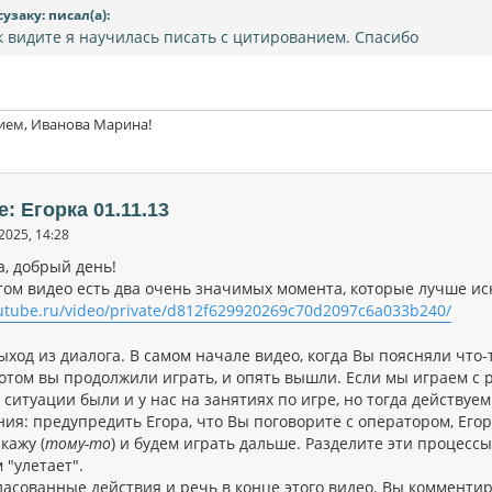
сузаку: писал(а):
к видите я научилась писать с цитированием. Спасибо
ием, Иванова Марина!
e: Егорка 01.11.13
2025, 14:28
а, добрый день!
этом видео есть два очень значимых момента, которые лучше ис
rutube.ru/video/private/d812f629920269c70d2097c6a033b240/
ыход из диалога. В самом начале видео, когда Вы поясняли что-
потом вы продолжили играть, и опять вышли. Если мы играем с 
ситуации были и у нас на занятиях по игре, но тогда действуем 
ния: предупредить Егора, что Вы поговорите с оператором, Его
кажу (
тому-то
) и будем играть дальше. Разделите эти процессы
 "улетает".
ласованные действия и речь в конце этого видео. Вы комментир