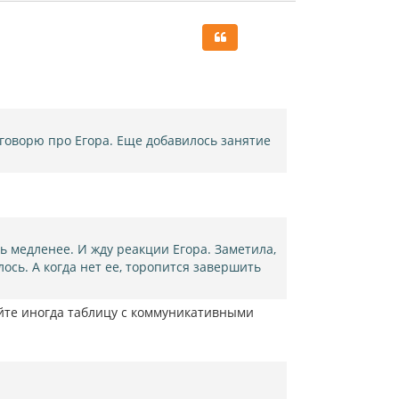
р
н
у
т
ь
с
я
к
н
 говорю про Егора. Еще добавилось занятие
а
ч
а
л
у
ь медленее. И жду реакции Егора. Заметила,
алось. А когда нет ее, торопится завершить
вайте иногда таблицу с коммуникативными