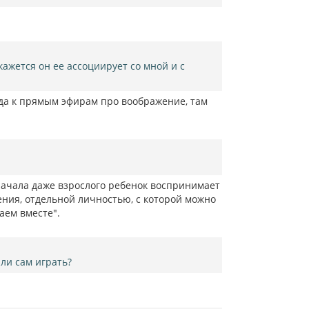
кажется он ее ассоциирует со мной и с
гда к прямым эфирам про воображение, там
начала даже взрослого ребенок воспринимает
ения, отдельной личностью, с которой можно
аем вместе".
ли сам играть?