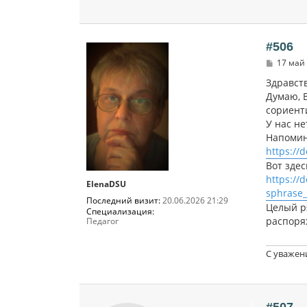
#506
С
17 май 
о
о
Здравст
б
Думаю, В
щ
сориент
е
н
У нас н
и
Напомин
е
https://
Вот здес
https://
ElenaDSU
sphrase
Последний визит:
20.06.2026 21:29
Целый р
Специализация:
распоря
Педагог
С уважен