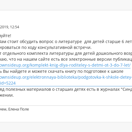
2019, 12:54
вуйте!
ам стоит обсудить вопрос о литературе для детей старше 6 ле
ироваться по ходу консультативной встречи.
ет отдельного комплекта литературы для детей дошкольного воз
аю, что на нашем сайте есть все электронные версии публика
downsideup.org/komplekt-knig-dlya-roditeley-s-detmi-ot-3-do-7-let/
ь Вы найдете и можете скачать книгу по подготовке к школе
downsideup.org/elektronnaya-biblioteka/podgotovka-k-shkole-det
_id=5224
яд полезных материалов о старших детях есть в журналах "Синд
жении.
ием, Елена Поле