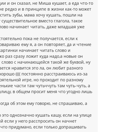
ии и он сказал, не Миша кушает, а еда что-то
не редко и в принципе в жизни как-то может
стить зубы, мама хочу кушать, пошли на
у существительное вместо глагола, такое
слово начинает читать, даже младшая уже
тоятельно пока не получается, если к
овариваю ему я, а он повторяет, да и чтение
 картинки начинает читать слово и
ко раз сразу ложит куда надо,а новые он
т слово с начинающейся такой же буквой, ну
ается нравится это ла, он любит разного
хорошо (((( постоянно расстраиваюсь из-за
ятельной игре, но проходит по разному
нькие части там чутьччуть там чуть-чуть, а
а улицу, в общем просит меня что угодно лишь
ногда об этом ему говорю, не спрашиваю, а
о это однозначно кушать кашу, если на улице
ий если у него расспросить он начнет
а что придумано, если только допрашивать