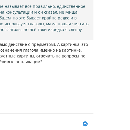
н
ые называет все правильно, единственное
а
 на консультации и он сказал, не Миша
ч
общем, но это бывает крайне редко и в
а
л
но использует глаголы, мама пошли чистить
у
но глаголы, но всё-таки изредка я слышу
мо действие с предметом). А картинка, это -
обозначения глагола именно на картинке.
южетные картины, отвечать на вопросы по
 "живые аппликации".
В
е