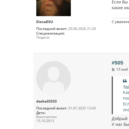
Если Вы 
е
какие им
С уважен
ElenaDSU
Последний визит:
20.06.2026 21:29
Специализация:
Педагог
#505
С
13 май 
о
о
б
щ
Зд
е
Ка
н
и
по
dasha33333
е
Ес
Последний визит:
31.01.2025 13:43
зн
Дети:
Константин
Добрый 
15.10.2013
У нас бы