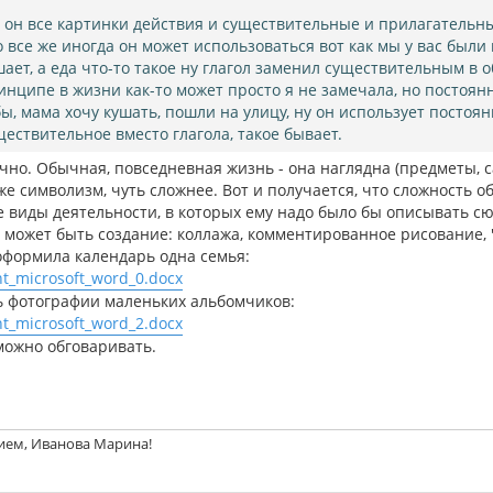
, он все картинки действия и существительные и прилагательн
о все же иногда он может использоваться вот как мы у вас были
шает, а еда что-то такое ну глагол заменил существительным в 
инципе в жизни как-то может просто я не замечала, но постоян
бы, мама хочу кушать, пошли на улицу, ну он использует постоян
ществительное вместо глагола, такое бывает.
чно. Обычная, повседневная жизнь - она наглядна (предметы, са
же символизм, чуть сложнее. Вот и получается, что сложность 
е виды деятельности, в которых ему надо было бы описывать с
о может быть создание: коллажа, комментированное рисование,
 оформила календарь одна семья:
t_microsoft_word_0.docx
ь фотографии маленьких альбомчиков:
t_microsoft_word_2.docx
можно обговаривать.
ием, Иванова Марина!