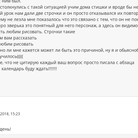
 с ним был.
столкнулись с такой ситуацией учим дома стишки и вроде бы не
й урок нам дали две строчки и он просто отказывался их повто
ему не лезла мне показалось что это связано с тем, что он не 
про зверька это понятный для него персонаж, а здесь он видимо
ать любим рисовать. Строчки такие
м вам рассказать
любим рисовать
но ли мне кажется может ли быть это причиной, ну я и обьясн
училось(((((
е, что не цитирую каждый ваш вопрос просто писала с абзаца
 календарь буду ждать!!!!!!!
2018, 15:23
день!