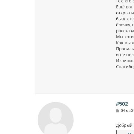
тех, кто
Ещё вот 
открыты
бы я к н
ёлочку, 
рассказ
Мы хоти
Как мы 
Правиль
и не пол
Извинит
Спасибо,
#502
С
04 май 
о
о
б
Добрый 
щ
е