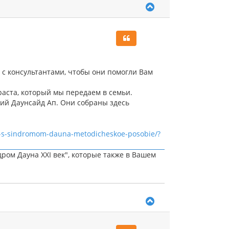
В
е
р
н
у
т
ь
с
т с консультантами, чтобы они помогли Вам
я
к
раста, который мы передаем в семьи.
н
а
ций Даунсайд Ап. Они собраны здесь
ч
а
л
ey-s-sindromom-dauna-metodicheskoe-posobie/?
у
ром Дауна ХХI век", которые также в Вашем
В
е
р
н