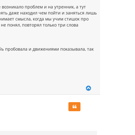
 возникало проблем и на утренник, а тут
рять даже находил чем пойти и заняться лишь
понимает смысла, когда мы учим стишок про
 не понял, повторял только три слова
объ пробовала и движениями показывала, так
В
е
р
н
у
т
ь
с
я
к