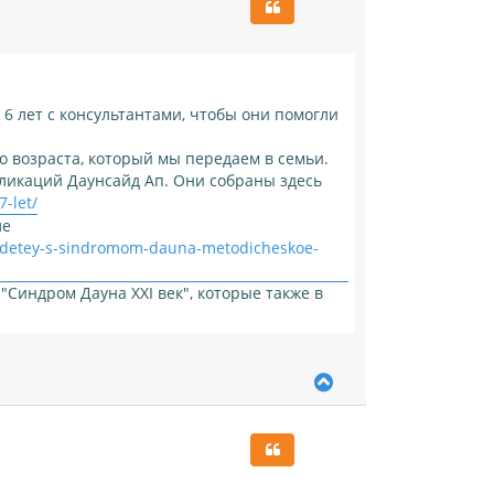
у
т
ь
с
я
к
 6 лет с консультантами, чтобы они помогли
н
а
о возраста, который мы передаем в семьи.
ч
бликаций Даунсайд Ап. Они собраны здесь
а
л
7-let/
у
ле
le-detey-s-sindromom-dauna-metodicheskoe-
"Синдром Дауна ХХI век", которые также в
В
е
р
н
у
т
ь