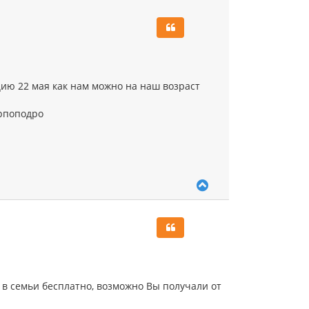
р
н
у
т
ь
с
я
ию 22 мая как нам можно на наш возраст
к
н
а
арпоподро
ч
а
л
у
В
е
р
н
у
т
ь
с
я
в семьи бесплатно, возможно Вы получали от
к
н