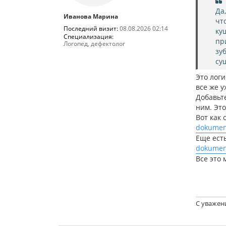
н
и
Да
Иванова Марина
е
чт
Последний визит:
08.08.2026 02:14
ку
Специализация:
пр
Логопед, дефектолог
зу
су
Это логи
все же у
Добавьт
ним. Эт
Вот как
dokumen
Еще ест
dokumen
Все это 
С уважен