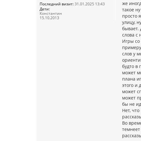
же иногд
Последний визит:
31.01.2025 13:43
Дети:
такое н
Константин
просто я
15.10.2013
улицу, н
бывает.
слова с 
Игры со 
примеру 
слов у м
ориентир
будто в 
может мн
плана иг
этого и
может сп
может пр
бы не и
Нет, что
рассказ
Во време
темнеет 
рассказы