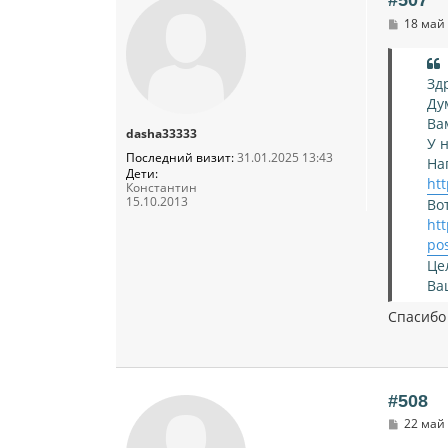
#507
С
18 май 
о
о
б
щ
Зд
е
Ду
н
и
Ва
dasha33333
е
У 
Последний визит:
31.01.2025 13:43
На
Дети:
htt
Константин
15.10.2013
Во
ht
po
Це
Ва
Спасибо
#508
С
22 май 
о