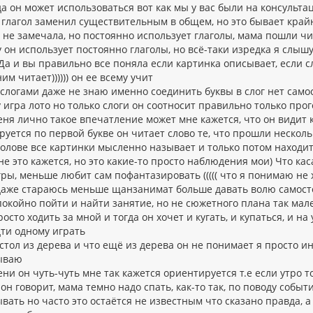
а он может использоваться вот как мы у вас были на консультац
у глагол заменил существительным в общем, но это бывает край
 не замечала, но постоянно использует глаголы, мама пошли чи
у он использует постоянно глаголы, но всё-таки изредка я слыш
 Да и вы правильно все поняла если картинка описывает, если 
ним читает)))))) он ее всему учит
слогами даже не знаю именно соединить буквы в слог нет самос
игра лото но только слоги он соотносит правильно только прог
еня лично такое впечатление может мне кажется, что он видит
уется по первой букве он читает слово те, что прошли несколь
голове все картинки мысленно называет и только потом находи
е это кажется, но это какие-то просто наблюдения мои) Что кас
ры, меньше любит сам пофантазировать ((((( что я понимаю не 
 даже стараюсь меньше щанзанимат больше давать волю самосто
окойно пойти и найти занятие, но не сюжетного плана так мале
осто ходить за мной и тогда он хочет и кугать, и купаться, и н
дти одному играть
 стол из дерева и что ещё из дерева он не понимает я просто и
ываю
ни он чуть-чуть мне так кажется ориентируется т.е если утро т
он говорит, мама темно надо спать, как-то так, по поводу событ
вать но часто это остаётся не известным что сказано правда, 