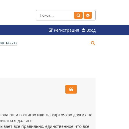
Поиск
Расширенный поиск
Регистрация
Вход
П
СТА (7+)
о
и
с
к
ва он и в книгах или на карточках других не
двигаться дальше
ывает все правильно, единственное что все