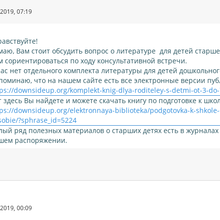
2019, 07:19
равствуйте!
маю, Вам стоит обсудить вопрос о литературе для детей старше
м сориентироваться по ходу консультативной встречи.
нас нет отдельного комплекта литературы для детей дошкольног
поминаю, что на нашем сайте есть все электронные версии пу
ps://downsideup.org/komplekt-knig-dlya-roditeley-s-detmi-ot-3-do-
т здесь Вы найдете и можете скачать книгу по подготовке к шко
tps://downsideup.org/elektronnaya-biblioteka/podgotovka-k-shko
sobie/?sphrase_id=5224
лый ряд полезных материалов о старших детях есть в журналах 
шем распоряжении.
2019, 00:09