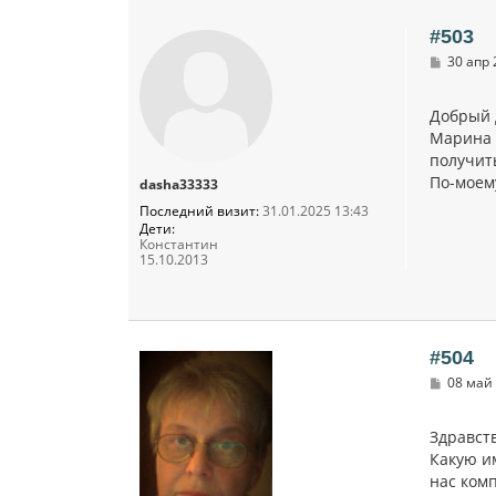
#503
С
30 апр 
о
о
б
Добрый 
щ
Марина 
е
н
получит
и
По-моем
dasha33333
е
Последний визит:
31.01.2025 13:43
Дети:
Константин
15.10.2013
#504
С
08 май 
о
о
б
Здравст
щ
Какую и
е
н
нас ком
и