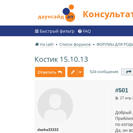
Консульт
Быстрый фильтр
FAQ
На сайт
Список форумов
ФОРУМЫ ДЛЯ РОД
Костик 15.10.13
524 сообщения
Ответить
#501
С
27 апр 
о
о
б
Добрый 
щ
Приблизи
е
н
по котор
и
dasha33333
Да, он 
е