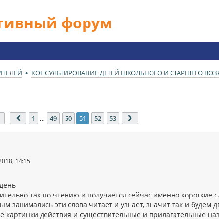
ативный форум
ИТЕЛЕЙ
КОНСУЛЬТИРОВАНИЕ ДЕТЕЙ ШКОЛЬНОГО И СТАРШЕГО ВОЗРА
Страница
51
из
53
1
…
49
50
51
52
53
Пред.
След.
2018, 14:15
день
тельно так по чтению и получается сейчас именно короткие сло
ым занимались эти слова читает и узнает, значит так и будем 
все картинки действия и существительные и прилагательные наз