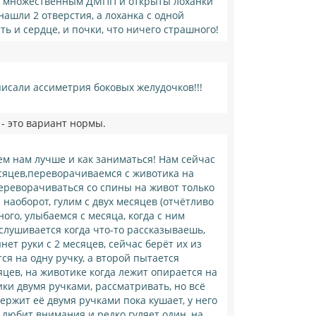
С с множественным ДМПП и открыты лоханки
нашли 2 отверстия, а лоханка с одной
ть и сердце, и почки, что ничего страшного!
писали ассиметрия боковых желудочков!!!
 - это вариант нормы.
ем нам лучше и как заниматься! Нам сейчас
есяцев,переворачиваемся с животика на
 переворачиваться со спины на живот только
 наоборот, гулим с двух месяцев (отчётливо
тного, улыбаемся с месяца, когда с ним
ислушивается когда что-то рассказываешь,
ет руки с 2 месяцев, сейчас берёт их из
тся на одну ручку, а второй пытается
сяцев, на животике когда лежит опирается на
ики двумя ручками, рассматривать, но всё
держит её двумя ручками пока кушает, у него
 любит внимания и редко гуляет один, на