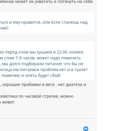
ебенок может их ухватить и потянуть на себя.
ться и ему нравится, или если станешь над
ния?
з перед сном мы кушаем в 22:00, колики
том спим 7-8 часов, может надо поменять
ь, мы долго подбирали питание что бы не
месяца им питаемся проблем нет и в туалет
ь поменяю и опять будет сбой!
, хорошие прибавки в весе , нет диатеза и
животика по часовой стрелке, можно
 живот.
В