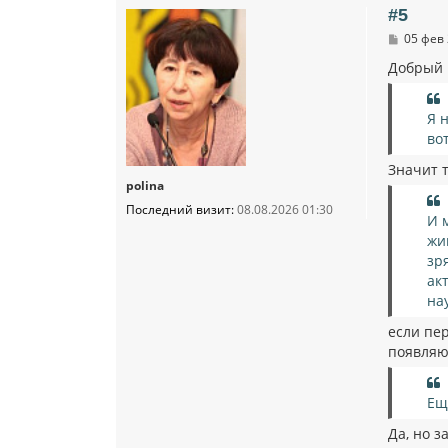
#5
С
05 фев 
о
о
Добрый 
б
щ
е
Я 
н
и
во
е
Значит 
polina
Последний визит:
08.08.2026 01:30
И 
жи
зр
ак
на
если пер
появляю
Ещ
Да, но з