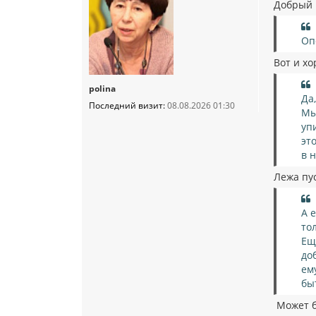
о
Добрый 
б
щ
е
Оп
н
и
Вот и хо
е
polina
Да
Последний визит:
08.08.2026 01:30
Мы
уп
эт
в 
Лежа пус
А 
то
Ещ
до
ем
бы
Может б