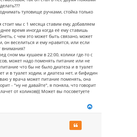
ч
делать???
а
поднимать туловище ручками, стойка только
л
у
 стоит мы с 1 месяца ставим ему, добавляем
леднее время иногда когда её ему ставишь
бнеть, с чем это может быть связано, может
, он веселиться и ему нравится, или если
т внимания?
д сном мы кушаем в 22:00, колики где-то с
асов, может надо поменять питание или не
 питание что бы не было диатеза и в туалет
т и в туалет ходим, и диатеза нет, и бифидин
иваю у врача может питание поменять, она
рит - "ну не давайте", я поняла, что говорит
плачет от коликов((( Может вы посоветуете
В
е
р
н
у
т