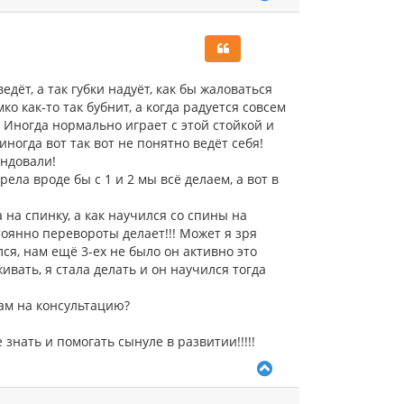
е
р
н
у
т
ь
едёт, а так губки надуёт, как бы жаловаться
с
ко как-то так бубнит, а когда радуется совсем
я
! Иногда нормально играет с этой стойкой и
к
ногда вот так вот не понятно ведёт себя!
н
а
ендовали!
ч
рела вроде бы с 1 и 2 мы всё делаем, а вот в
а
л
 на спинку, а как научился со спины на
у
тоянно перевороты делает!!! Может я зря
я, нам ещё 3-ех не было он активно это
ивать, я стала делать и он научился тогда
вам на консультацию?
знать и помогать сынуле в развитии!!!!!
В
е
р