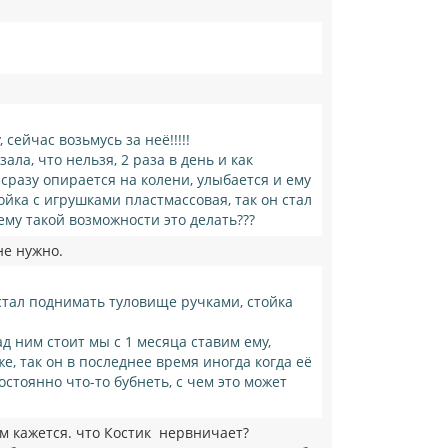
ь
с
я
к
н
а
ч
а
л
сейчас возьмусь за неё!!!!!
у
ала, что нельзя, 2 раза в день и как
сразу опирается на колени, улыбается и ему
тойка с игрушками пластмассовая, так он стал
ему такой возможности это делать???
не нужно.
 стал поднимать туловище ручками, стойка
д ним стоит мы с 1 месяца ставим ему,
е, так он в последнее время иногда когда её
остоянно что-то бубнеть, с чем это может
м кажется. что Костик нервничает?