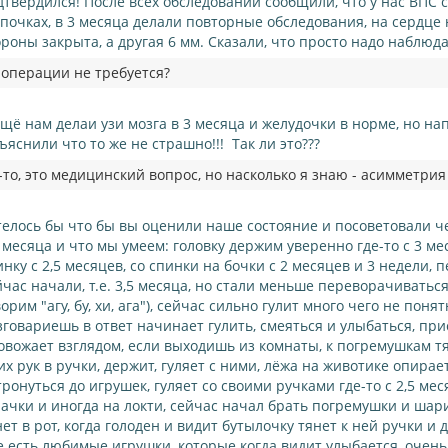
дтвердился! После всех обследований сообщили, что у нас ВП
 почках, в 3 месяца делали повторные обследования, на сердце 
ороны закрыта, а другая 6 мм. Сказали, что просто надо наблюда
 операции не требуется?
ещё нам делаи узи мозга в 3 месяца и желудочки в норме, но на
ъяснили что то же не страшно!!! Так ли это???
о, это медицинский вопрос, но насколько я знаю - асимметрия
телось бы что бы вы оценили наше состояние и посоветовали ч
5 месяца и что мы умеем: головку держим уверенно где-то с 3 м
инку с 2,5 месяцев, со спинки на бочки с 2 месяцев и 3 недели,
йчас начали, т.е. 3,5 месяца, но стали меньше переворачиваться
орим "агу, бу, хи, ага"), сейчас сильно гулит много чего не поня
зговариешь в ответ начинает гулить, смеяться и улыбаться, пр
овожает взглядом, если выходишь из комнаты, к погремушкам тян
их рук в ручки, держит, гуляет с ними, лёжа на животике опирае
тронуться до игрушек, гуляет со своими ручками где-то с 2,5 ме
лачки и иногда на локти, сейчас начал брать погремушки и шар
нет в рот, когда голоден и видит бутылочку тянет к ней ручки и 
е есть любимые игрушки, которые когда видит улыбается, очень