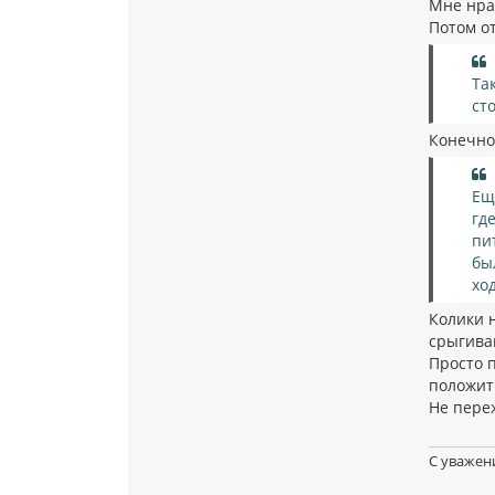
Мне нрав
Потом от
Та
ст
Конечно 
Ещ
гд
пи
бы
хо
Колики н
срыгива
Просто п
положит
Не пере
С уважен