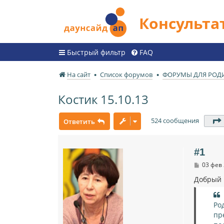
Консульт
Быстрый фильтр
FAQ
На сайт
Список форумов
ФОРУМЫ ДЛЯ РОД
Костик 15.10.13
524 сообщения
Ответить
#1
С
03 фев 
о
о
Добрый 
б
щ
е
Ро
н
и
пр
е