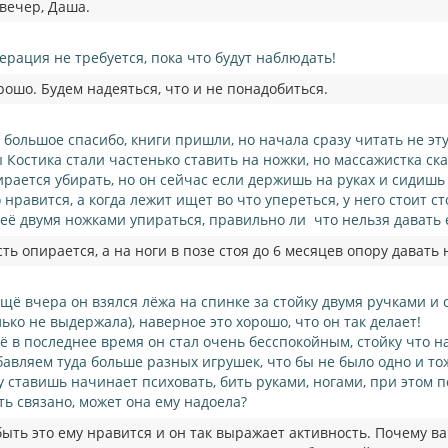
вечер, Даша.
ерация не требуется, пока что будут наблюдать!
рошо. Будем надеяться, что и не понадобиться.
, большое спасибо, книги пришли, но начала сразу читать не эту, 
 Костика стали частенько ставить на ножки, но массажистка сказ
ирается убирать, но он сейчас если держишь на руках и сидишь 
о нравится, а когда лежит ищет во что упереться, у него стоит с
неё двумя ножками упираться, правильно ли что нельзя давать 
ть опирается, а на ноги в позе стоя до 6 месяцев опору давать 
ещё вчера он взялся лёжа на спинке за стойку двумя ручками и
лько не выдержала), наверное это хорошо, что он так делает!
ё в последнее время он стал очень бесспокойным, стойку что на
бавляем туда больше разных игрушек, что бы не было одно и тож
у ставишь начинает психовать, бить руками, ногами, при этом п
ть связано, может она ему надоела?
ыть это ему нравится и он так выражает активность. Почему ва