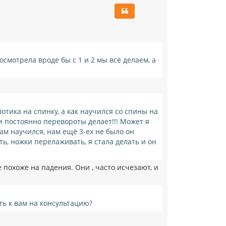
н
у
т
ь
с
я
к
осмотрела вроде бы с 1 и 2 мы всё делаем, а
н
а
ч
а
л
у
отика на спинку, а как научился со спины на
 и постоянно перевороты делает!!! Может я
ам научился, нам ещё 3-ех не было он
ть, ножки перелаживать, я стала делать и он
 похоже на падения. Они , часто исчезают, и
ть к вам на консультацию?