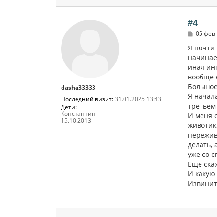
#4
С
05 фев 
о
о
Я почти 
б
начинает
щ
иная инт
е
н
вообще о
и
Большое
dasha33333
е
Я начала
Последний визит:
31.01.2025 13:43
третьем 
Дети:
Константин
И меня с
15.10.2013
животик,
пережив
делать, 
уже со с
Ещё ска
И какую
Извините