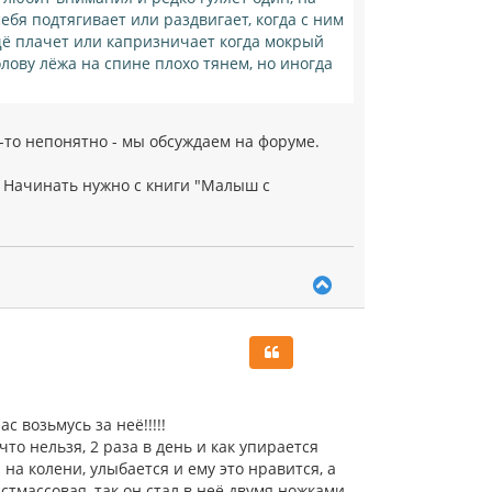
ебя подтягивает или раздвигает, когда с ним
ещё плачет или капризничает когда мокрый
лову лёжа на спине плохо тянем, но иногда
-то непонятно - мы обсуждаем на форуме.
. Начинать нужно с книги "Малыш с
В
е
р
н
у
т
ь
с
с возьмусь за неё!!!!!
я
то нельзя, 2 раза в день и как упирается
к
на колени, улыбается и ему это нравится, а
н
а
астмассовая, так он стал в неё двумя ножками