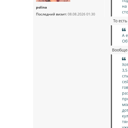
по
на
polina
ст
Последний визит:
08.08.2026 01:30
То есть
А 
Об
Вообще-т
Хо
3,
сп
се
гов
ра
пр
мо
до
ку
тя
уж