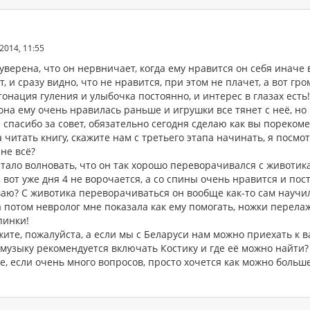
2014, 11:55
уверена, что он нервничает, когда ему нравится он себя иначе в
, и сразу видно, что не нравится, при этом не плачет, а вот гром
онация гуления и улыбочка постоянно, и интерес в глазах есть
на ему очень нравилась раньше и игрушки все тянет с неё, но и
 спасибо за совет, обязательно сегодня сделаю как вы пореком
 читать книгу, скажите нам с третьего этапа начинать, я посмот
не всё?
тало волновать, что он так хорошо переворачивался с животика
 вот уже дня 4 не ворочается, а со спины очень нравится и пос
аю? С животика переворачиваться он вообще как-то сам научилс
а потом невролог мне показала как ему помогать, ножки перелаж
пинки!
жите, пожалуйста, а если мы с Беларуси нам можно приехать к 
 музыку рекомендуется включать Костику и где её можно найти?
, если очень много вопросов, просто хочется как можно больше 