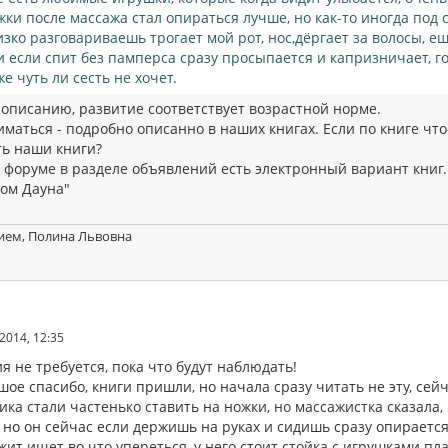
жки после массажа стал опираться лучше, но как-то иногда под с
изко разговариваешь трогает мой рот, нос,дёргает за волосы, 
и если спит без памперса сразу просыпается и капризничает, го
же чуть ли сесть не хочет.
 описанию, развитие соответствует возрастной норме.
маться - подробно описанно в наших книгах. Если по книге что
ть наши книги?
а форуме в разделе объявлений есть электронный вариант книг
ом Дауна"
ием, Полина Львовна
2014, 12:35
 не требуется, пока что будут наблюдать!
шое спасибо, книги пришли, но начала сразу читать не эту, сейча
ка стали частенько ставить на ножки, но массажистка сказала, ч
 но он сейчас если держишь на руках и сидишь сразу опирается 
жит ищет во что упереться, у него стоит стойка с игрушками пл