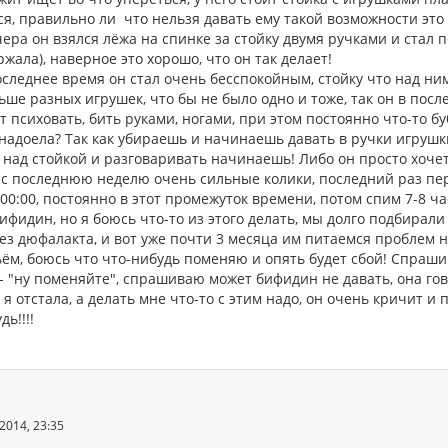
я, правильно ли что нельзя давать ему такой возможности это 
ера он взялся лёжа на спинке за стойку двумя ручками и стал 
жала), наверное это хорошо, что он так делает!
следнее время он стал очень бесспокойным, стойку что над ним
ьше разных игрушек, что бы не было одно и тоже, так он в пос
 психовать, бить руками, ногами, при этом постоянно что-то бу
надоела? Так как убираешь и начинаешь давать в ручки игрушки
 над стойкой и разговаривать начинаешь! Либо он просто хоче
ас последнюю неделю очень сильные колики, последний раз пере
 00:00, постоянно в этот промежуток времени, потом спим 7-8 ч
ифидин, но я боюсь что-то из этого делать, мы долго подбирали
ез дюфалакта, и вот уже почти 3 месяца им питаемся проблем не
ьём, боюсь что что-нибудь поменяю и опять будет сбой! Спраш
- "ну поменяйте", спрашиваю может бифидин не давать, она гово
я отстала, а делать мне что-то с этим надо, он очень кричит и 
дь!!!!
2014, 23:35