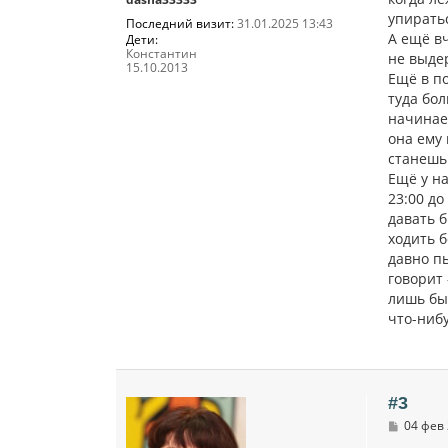
е
упиратьс
Последний визит:
31.01.2025 13:43
А ещё вч
Дети:
Константин
не выдер
15.10.2013
Ещё в по
туда бол
начинает
она ему 
станешь
Ещё у н
23:00 до
давать б
ходить б
давно п
говорит 
лишь бы 
что-нибу
#3
С
04 фев 
о