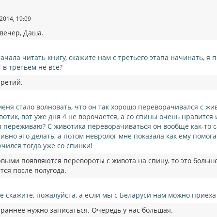
2014, 19:09
вечер, Даша.
начала читать книгу, скажите нам с третьего этапа начинать, я п
т в третьем не всё?
третий.
меня стало волновать, что он так хорошо переворачивался с жив
вотик, вот уже дня 4 не ворочается, а со спины очень нравится
я переживаю? С животика переворачиваться он вообще как-то с
тивно это делать, а потом невролог мне показала как ему помога
учился тогда уже со спинки!
выми появляются перевороты с живота на спину. то это больше
тся после полугода.
ё скажите, пожалуйста, а если мы с Беларуси нам можно приеха
араннее нужно записаться. Очередь у нас большая.