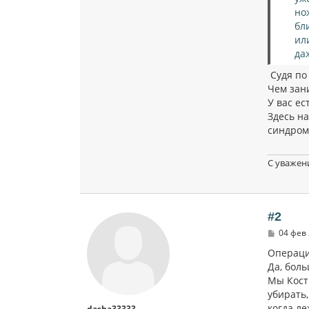
но
бл
ил
да
Судя по
Чем зани
У вас ес
Здесь н
синдром
С уважен
#2
С
04 фев 
о
о
Операция
б
Да, боль
щ
Мы Кости
е
н
убирать,
и
когда ле
dasha33333