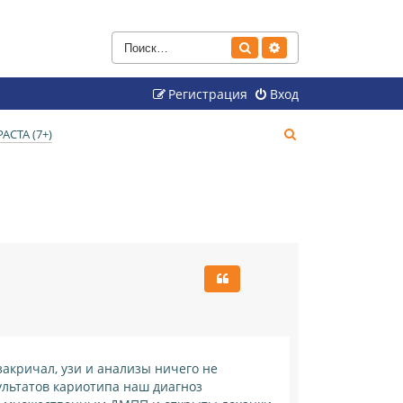
Поиск
Расширенный поиск
Регистрация
Вход
П
СТА (7+)
о
и
с
к
закричал, узи и анализы ничего не
ультатов кариотипа наш диагноз