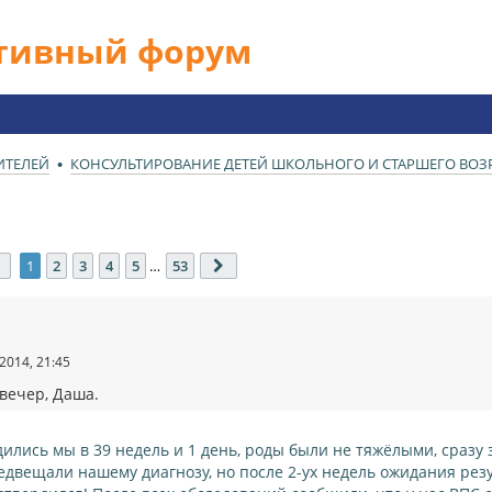
ативный форум
ИТЕЛЕЙ
КОНСУЛЬТИРОВАНИЕ ДЕТЕЙ ШКОЛЬНОГО И СТАРШЕГО ВОЗРА
Страница
1
из
53
1
2
3
4
5
…
53
След.
2014, 21:45
вечер, Даша.
дились мы в 39 недель и 1 день, роды были не тяжёлыми, сразу 
едвещали нашему диагнозу, но после 2-ух недель ожидания рез