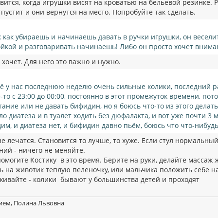
ится, когда игрушки висят на кроватью на бельевой резинке. Р
пустит и они вернутся на место. Попробуйте так сделать.
к как убираешь и начинаешь давать в ручки игрушки, он весели
ойкой и разговаривать начинаешь! Либо он просто хочет внима
хочет. Для него это важно и нужно.
ё у нас последнюю неделю очень сильные колики, последний ра
е-то с 23:00 до 00:00, постоянно в этот промежуток времени, по
тание или не давать бифидин, но я боюсь что-то из этого делат
ло диатеза и в туалет ходить без дюфалакта, и вот уже почти 3 
дим, и диатеза нет, и бифидин давно пьём, боюсь что что-нибуд
е лечатся. Становится то лучше, то хуже. Если стул нормальный
ний - ничего не меняйте.
омогите Костику в это время. Берите на руки, делайте массаж 
ь на животик теплую пеленочку, или мальчика положить себе на
живайте - колики бывают у большинства детей и проходят
ием, Полина Львовна