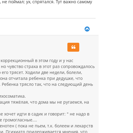
 не поймал; ух, спрятался. Тут важно самому
В
е
р
н
у
т
ь
 коррекционный в этом году и у нас
с
но чувство страха в этот раз сопровождалось
я
его трясет. Ходили две недели, болели,
к
 она отчитала ребенка при дедушке, что
н
а
... Ребенка трясло так, что на следующий день
ч
а
сихосоматика.
л
тация тяжёлая, что дома мы не ругаемся, на
у
хочет идти в садик и говорит: " не надо в
е громогласные....
нотен ( пока не пьем, т.к. болеем и лекарств
ии. Психиатр придерживается мнения, что