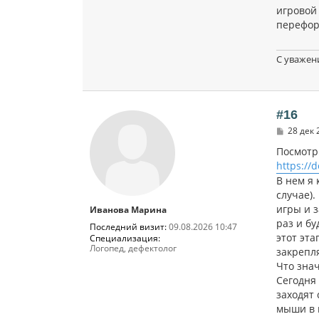
игровой
перефор
С уважен
#16
С
28 дек 
о
о
Посмотр
б
https://
щ
е
В нем я 
н
случае).
и
игры и з
Иванова Марина
е
раз и бу
Последний визит:
09.08.2026 10:47
этот эта
Специализация:
Логопед, дефектолог
закрепля
Что зна
Сегодня 
заходят 
мыши в к