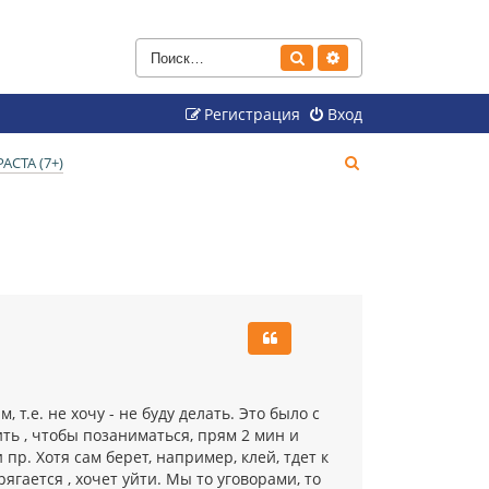
Поиск
Расширенный поиск
Регистрация
Вход
П
СТА (7+)
о
и
с
к
.е. не хочу - не буду делать. Это было с
ть , чтобы позаниматься, прям 2 мин и
пр. Хотя сам берет, например, клей, тдет к
рягается , хочет уйти. Мы то уговорами, то