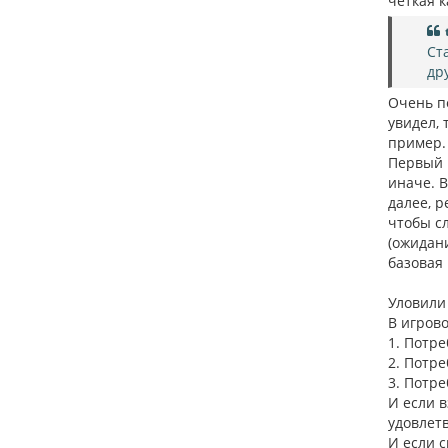
четкая 
Ст
др
Очень п
увидел, 
пример.
Первый и
иначе. В
далее, р
чтобы с
(ожидан
базовая
Уловили
В игрово
1. Потр
2. Потр
3. Потр
И если в
удовлетв
И если с