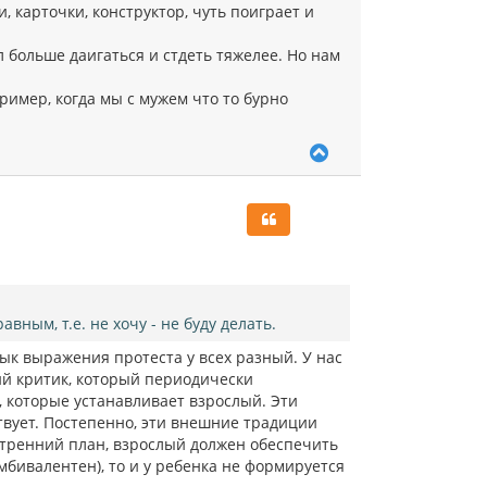
, карточки, конструктор, чуть поиграет и
л больше даигаться и стдеть тяжелее. Но нам
ример, когда мы с мужем что то бурно
В
е
р
н
у
т
ь
с
я
к
ным, т.е. не хочу - не буду делать.
н
а
зык выражения протеста у всех разный. У нас
ч
ий критик, который периодически
а
, которые устанавливает взрослый. Эти
л
ствует. Постепенно, эти внешние традиции
у
утренний план, взрослый должен обеспечить
амбивалентен), то и у ребенка не формируется