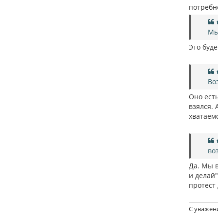
потребн
Мы
Это буд
Во
Оно есть
взялся. 
хватаемс
во
Да. Мы в
и делай"
протест
С уважен