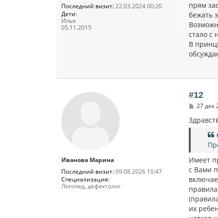
прям зас
Последний визит:
22.03.2024 00:20
Дети:
бежать з
Илья
Возможно
05.11.2015
стало с 
В принц
обсуждае
#12
С
27 дек 
о
о
Здравств
б
щ
е
Пр
н
и
Имеет пр
Иванова Марина
е
с Вами 
Последний визит:
09.08.2026 10:47
включае
Специализация:
Логопед, дефектолог
правила 
(правил
их ребен