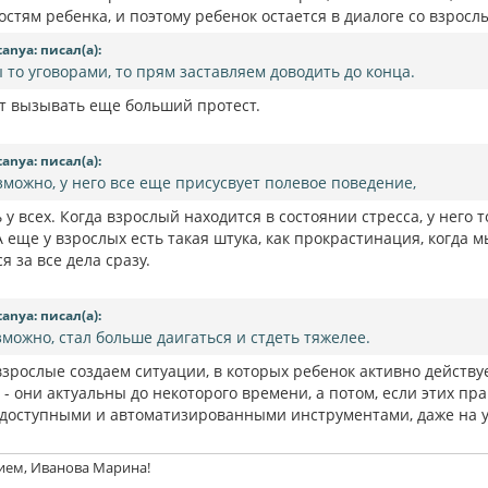
остям ребенка, и поэтому ребенок остается в диалоге со взрос
tanya: писал(а):
 то уговорами, то прям заставляем доводить до конца.
ет вызывать еще больший протест.
tanya: писал(а):
зможно, у него все еще присусвует полевое поведение,
 у всех. Когда взрослый находится в состоянии стресса, у него т
А еще у взрослых есть такая штука, как прокрастинация, когда 
я за все дела сразу.
tanya: писал(а):
зможно, стал больше даигаться и стдеть тяжелее.
зрослые создаем ситуации, в которых ребенок активно действуе
 - они актуальны до некоторого времени, а потом, если этих пр
 доступными и автоматизированными инструментами, даже на уро
ием, Иванова Марина!