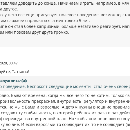
тавляем доводить до конца. Начинаем играть, например, в мячи
а другое.
, у него все еще присусвует полевое поведение, возможно, ста
ним сложнее справляться, а емк только 5 лет.
ипе он стал более капризный, больше негативно реагирует, нап
м или позовем друг друга громко.
2020, 00:47
уйте, Татьяна!
tanya: писал(а):
о поведение. Беспокоят следующие моменты: стал очень своенрав
аво. Бывают времена, когда мы все чего-то не хотим. Только я
произвольность прекрасная, внутри есть регулятор и внутренн
тся, но мы с Вами и взрослые. А детям нужны внешние правила
создают ту стабильность, в которой ребенок из раза в раз дей
а) переходят во внутренний план. Но чтобы они перешли во вн
ку во вне. И если взрослый то соблюдает их, то не соблюдает (