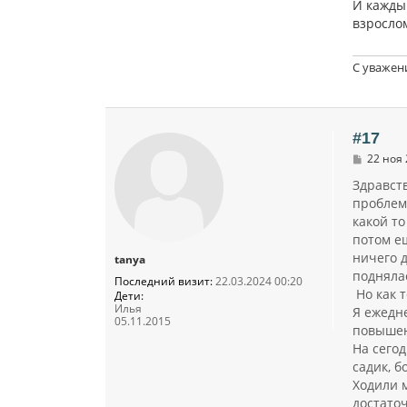
И каждый
взрослом
С уважен
#17
С
22 ноя 
о
о
Здравств
б
проблем
щ
какой то
е
н
потом ещ
и
ничего д
tanya
е
подняла
Последний визит:
22.03.2024 00:20
Но как 
Дети:
Илья
Я ежедне
05.11.2015
повышен
На сегод
садик, б
Ходили м
достато