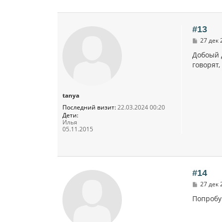
#13
С
27 дек 
о
о
Добоый д
б
говорят,
щ
е
н
и
tanya
е
Последний визит:
22.03.2024 00:20
Дети:
Илья
05.11.2015
#14
С
27 дек 
о
о
Попробу
б
щ
е