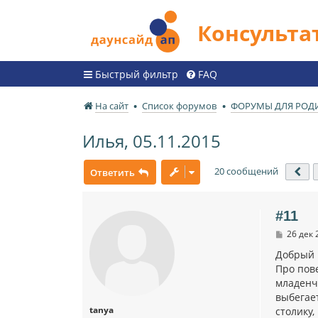
Консульт
Быстрый фильтр
FAQ
На сайт
Список форумов
ФОРУМЫ ДЛЯ РОД
Илья, 05.11.2015
20 сообщений
Ответить
Пр
#11
С
26 дек 
о
о
Добрый 
б
Про пове
щ
младенче
е
н
выбегает
и
tanya
столику,
е