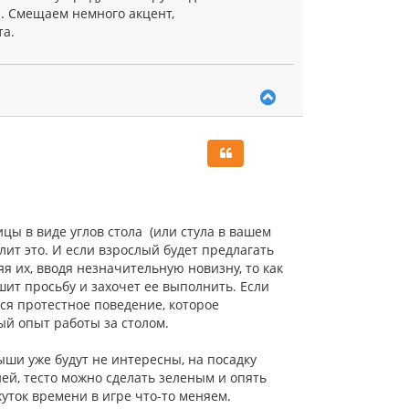
. Смещаем немного акцент,
та.
В
е
р
н
у
т
ь
с
я
цы в виде углов стола (или стула в вашем
к
лит это. И если взрослый будет предлагать
н
а
я их, вводя незначительную новизну, то как
ч
ышит просьбу и захочет ее выполнить. Если
а
тся протестное поведение, которое
л
ый опыт работы за столом.
у
мыши уже будут не интересны, на посадку
дней, тесто можно сделать зеленым и опять
жуток времени в игре что-то меняем.