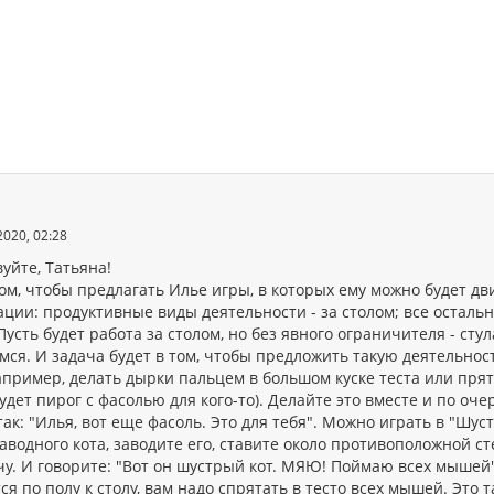
2020, 02:28
уйте, Татьяна!
ом, чтобы предлагать Илье игры, в которых ему можно будет дв
ции: продуктивные виды деятельности - за столом; все остальны
Пусть будет работа за столом, но без явного ограничителя - сту
ся. И задача будет в том, чтобы предложить такую деятельность
апример, делать дырки пальцем в большом куске теста или прят
будет пирог с фасолью для кого-то). Делайте это вместе и по оч
так: "Илья, вот еще фасоль. Это для тебя". Можно играть в "Шу
аводного кота, заводите его, ставите около противоположной сте
чу. И говорите: "Вот он шустрый кот. МЯЮ! Поймаю всех мышей"
ся по полу к столу, вам надо спрятать в тесто всех мышей. Это 