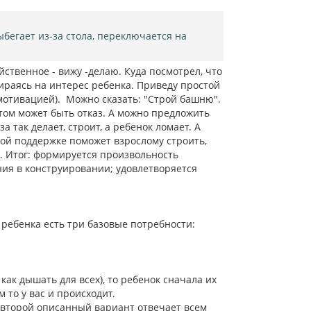
ыбегает из-за стола, переключается на
ственное - вижу -делаю. Куда посмотрел, что
опираясь на интерес ребенка. Приведу простой
мотивацией). Можно сказать: "Строй башню".
отом может быть отказ. А можно предложить
 так делает, строит, а ребенок ломает. А
орой поддержке поможет взрослому строить,
. Итог: формируется произвольность
ния в конструировании; удовлетворяется
 у ребенка есть три базовые потребности:
как дышать для всех), то ребенок сначала их
 то у вас и происходит.
о второй описанный вариант отвечает всем