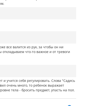
лым.
оже все валится из рук, за чтобы он ни
мы откладываем что-то важное и от тревоги
т и учится себя регулировать. Слова "Садись
авил очень много, то ребенок выражает
вне тела - бросить предмет, упасть на пол.