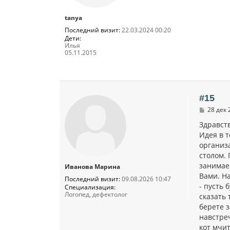
н
и
tanya
е
Последний визит:
22.03.2024 00:20
Дети:
Илья
05.11.2015
#15
С
28 дек 
о
о
Здравств
б
Идея в т
щ
организа
е
н
столом. 
и
занимаем
Иванова Марина
е
Вами. Н
Последний визит:
09.08.2026 10:47
- пусть 
Специализация:
Логопед, дефектолог
сказать 
берете з
навстре
кот мчит