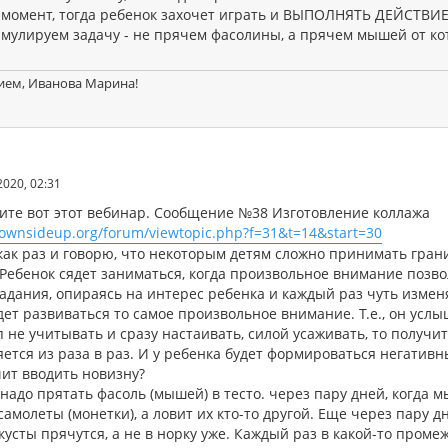
 момент, тогда ребенок захочет играть и ВЫПОЛНЯТЬ ДЕЙСТВИЕ
мулируем задачу - не прячем фасолины, а прячем мышей от ко
ием, Иванова Марина!
2020, 02:31
ите вот этот вебинар. Сообщение №38 Изготовление коллажа
downsideup.org/forum/viewtopic.php?f=31&t=14&start=30
как раз и говорю, что некоторым детям сложно принимать грани
 Ребенок сядет заниматься, когда произвольное внимание позво
адания, опираясь на интерес ребенка и каждый раз чуть изменя
дет развиваться то самое произвольное внимание. Т.е., он усл
п не учитывать и сразу настаивать, силой усаживать, то получи
ется из раза в раз. И у ребенка будет формироваться негативн
чит вводить новизну?
надо прятать фасоль (мышей) в тесто. через пару дней, когда 
самолеты (монетки), а ловит их кто-то другой. Еще через пару 
усты прячутся, а не в норку уже. Каждый раз в какой-то проме