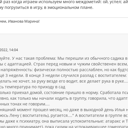
 раз когда играем используем много междометий: ой, успел; ай,
у погрузиться в игру, в эмоциональном плане.
ием, Иванова Марина!
2022, 14:04
уйте. У нас такая проблема: Мы перешли из обычного садика в
ы с адаптацией. Страх перед новым и чужим свойственен всем, 
 напряжённость: физически полностью расслаблен, но как будто 
ё 3 недели. В конце 3 недели случился разлад с воспитателем:
елать не хочет, за руку везде его водит, все делает рука в руке.
сь температура по приходу в сад
только приехал домой, состояние пришло в норму. Сработала п
вно, как только мы начали ходить в группу, говорила, что адап
ных тонах не говорим....
няшний момент прошел месяц, но даже в выходной день Илья не 
оюсь Лену ( воспитатель), ругается...." А воспитатели в группе вс
ы даже к психиатру, она выписала успокоительные: атаракс и Те
чно много принимает), пока сидим на успокаивающее гомеопат