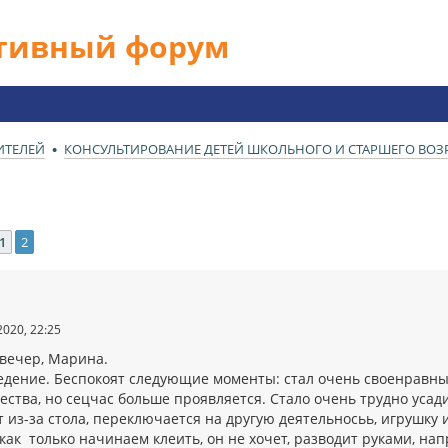
ативный форум
ИТЕЛЕЙ
КОНСУЛЬТИРОВАНИЕ ДЕТЕЙ ШКОЛЬНОГО И СТАРШЕГО ВОЗРА
1
2
ед.
2020, 22:25
вечер, Марина.
дение. Беспокоят следующие моменты: стал очень своенравным, т
ства, но сецчас больше проявляется. Стало очень трудно усади
 из-за стола, переключается на другую деятельносьь, игрушку и 
 как только начинаем клеить, он не хочет, разводит руками, нап