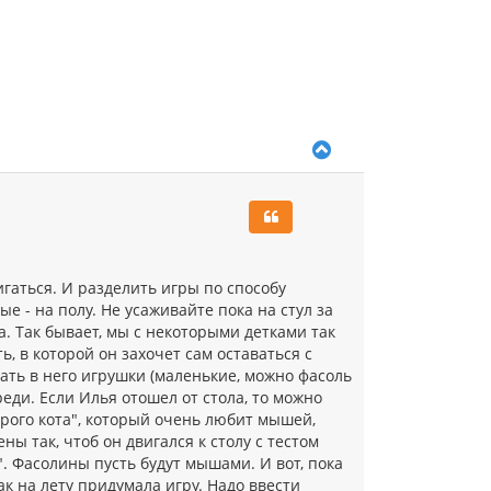
н
а
ч
а
л
у
В
е
р
н
у
т
ь
с
игаться. И разделить игры по способу
я
е - на полу. Не усаживайте пока на стул за
к
ла. Так бывает, мы с некоторыми детками так
н
а
, в которой он захочет сам оставаться с
ч
ать в него игрушки (маленькие, можно фасоль
а
ереди. Если Илья отошел от стола, то можно
л
строго кота", который очень любит мышей,
у
ны так, чтоб он двигался к столу с тестом
. Фасолины пусть будут мышами. И вот, пока
так на лету придумала игру. Надо ввести