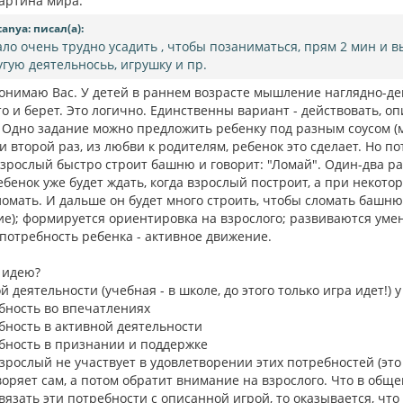
картина мира.
tanya: писал(а):
ало очень трудно усадить , чтобы позаниматься, прям 2 мин и в
угую деятельносьь, игрушку и пр.
онимаю Вас. У детей в раннем возрасте мышление наглядно-дей
то и берет. Это логично. Единственны вариант - действовать, 
 Одно задание можно предложить ребенку под разным соусом (
 второй раз, из любви к родителям, ребенок это сделает. Но п
зрослый быстро строит башню и говорит: "Ломай". Один-два раза
ебенок уже будет ждать, когда взрослый построит, а при некот
ломать. И дальше он будет много строить, чтобы сломать башню
ие); формируется ориентировка на взрослого; развиваются уме
 потребность ребенка - активное движение.
 идею?
й деятельности (учебная - в школе, до этого только игра идет!)
ебность во впечатлениях
ебность в активной деятельности
ебность в признании и поддержке
зрослый не участвует в удовлетворении этих потребностей (это 
оряет сам, а потом обратит внимание на взрослого. Что в общем
вязать эти потребности с описанной игрой, то оказывается, чт