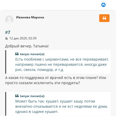
В
е
р
Иванова Марина
н
у
т
ь
#7
с
С
12 дек 2020, 02:39
я
о
к
о
Добрый вечер, Татьяна!
н
б
щ
а
tanya: писал(а):
е
ч
Есть пооблемв с ыерментами, не все переваривает,
н
а
и
например пшено не переваривается, иногда даже
л
е
рис, свекла, помидор, и т.д.
у
А какая-то поддержка от врачей есть в этом плане? Или
просто сказали исключить эти продукты?
tanya: писал(а):
Может быть так: кушает, кушает кашу, потом
внезапно отказывается и не ест неделями ее дома,
однако в садике кушает.