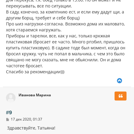
перекусывать, все по ситуации.
В саду, конечно, за комппнию ест, и если ему дадут щи, а
другим борщ, требует и себе борщ)
Про ыиз нагрузки-согласна. Возможно дома их маловато,
хотя стараемся нагружать.
Приборы и тарелки, все, как у нас, только кркжкая
пластиковая (бросает ее часто. Много рпзбил, пришлось
купить пластиковую). В садике тоде был момент, когда он
бросил кружку, чуть не попал в мальчика, с чем это было
свящано не могу сказать, мне не обьяснили. Он и дома
частотее бросает.
Спасибо за рекомендации)))
В
е
р
Иванова Марина
н
у
т
ь
#9
с
С
17 дек 2020, 01:37
я
о
к
о
Здравствуйте, Татьяна!
н
б