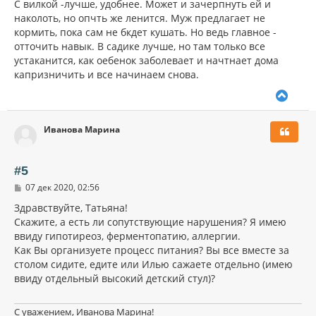
С вилкой -лучше, удобнее. Может и зачерпнуть ей и
наколоть, но опчть же ленится. Муж предлагает не
кормить, пока сам не бкдет кушать. Но ведь главное -
отточить навык. В садике лучше, но там только все
устаканится, как оебенок заболевает и начтнает дома
капризничить и все начинаем снова.
В
е
р
Иванова Марина
н
у
т
ь
#5
с
С
07 дек 2020, 02:56
я
о
к
о
Здравствуйте, Татьяна!
н
б
Скажите, а есть ли сопутствующие нарушения? Я имею
щ
а
ввиду гипотиреоз, ферментопатию, аллергии.
е
ч
н
Как Вы организуете процесс питания? Вы все вместе за
а
и
л
столом сидите, едите или Илью сажаете отдельно (имею
е
у
ввиду отдельный высокий детский стул)?
С уважением, Иванова Марина!