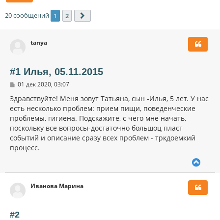
20 сообщений
1
2
След.
tanya
#1 Илья, 05.11.2015
С
01 дек 2020, 03:07
о
о
Здравствуйте! Меня зовут Татьяна, сын -Илья, 5 лет. У нас
б
есть несколько проблем: прием пищи, поведенческие
щ
проблемы, гигиена. Подскажите, с чего мне начать,
е
н
поскольку все вопросы-достаточно большоц пласт
и
событий и описание сразу всех проблем - тркдоемкий
е
процесс.
В
е
р
Иванова Марина
н
у
т
ь
#2
с