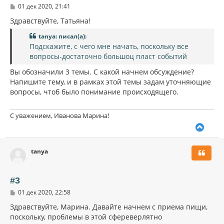
С
01 дек 2020, 21:41
я
о
к
о
Здравствуйте, Татьяна!
н
б
щ
а
tanya: писал(а):
е
ч
Подскажите, с чего мне начать, поскольку все
н
а
и
вопросы-достаточно большоц пласт событий
л
е
у
Вы обозначили 3 темы. С какой начнем обсуждение?
Напишите тему, и в рамках этой темы задам уточняющие
вопросы, чтоб было понимание происходящего.
С уважением, Иванова Марина!
В
е
р
tanya
н
у
т
ь
#3
с
С
01 дек 2020, 22:58
я
о
к
о
Здравствуйте, Марина. Давайте начнем с приема пищи,
н
б
поскольку, проблемы в этой сфереверлятно
щ
а