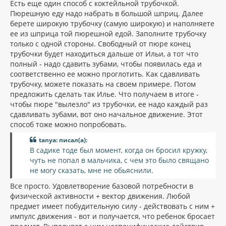
Есть еще один способ с коктейльной трубочкой.
Пюрешную еду надо набрать в большой шприц. Далее
берете широкую трубочку (самую широкую) и наполняете
ее из шприца той пюрешной едой. Заполните трубочку
только с одной стороны. Свободный от пюре конец
трубочки будет находиться дальше от Ильи, а тот что
полный - надо сдавить зубами, чтобы появилась еда и
соответственно ее можно проглотить. Как сдавливать
трубочку, можете показать на своем примере. Потом
предложить сделать так Илье. Что получаем в итоге -
чтобы пюре "вылезло" из трубочки, ее надо каждый раз
сдавливать зубами, вот оно начальное движение. Этот
способ тоже можно попробовать.
tanya: писал(а):
В садике тоде был момент, когда он бросил кружку,
чуть не попал в мальчика, с чем это было свящано
не могу сказать, мне не обьяснили.
Все просто. Удовлетворение базовой потребности в
физической активности + вектор движения. Любой
предмет имеет побудительную силу - действовать с ним +
импулс движения - вот и получается, что ребенок бросает