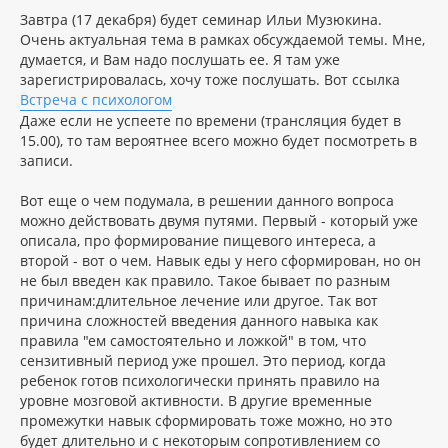
щ
а
Завтра (17 декабря) будет семинар Ильи Музюкина.
е
ч
н
Очень актуальная тема в рамках обсуждаемой темы. Мне,
а
и
л
думается, и Вам надо послушать ее. Я там уже
е
у
зарегистрировалась, хочу тоже послушать. Вот ссылка
Встреча с психологом
Даже если не успеете по времени (трансляция будет в
15.00), то там вероятнее всего можно будет посмотреть в
записи.
Вот еще о чем подумала, в решении данного вопроса
можно действовать двумя путями. Первый - который уже
описала, про формирование пищевого интереса, а
второй - вот о чем. Навык еды у него сформирован, но он
не был введен как правило. Такое бывает по разным
причинам:длительное лечение или другое. Так вот
причина сложностей введения данного навыка как
правила "ем самостоятельно и ложкой" в том, что
сензитивный период уже прошел. Это период, когда
ребенок готов психологически принять правило на
уровне мозговой активности. В другие временные
промежутки навык сформировать тоже можно, но это
будет длительно и с некоторым сопротивлением со