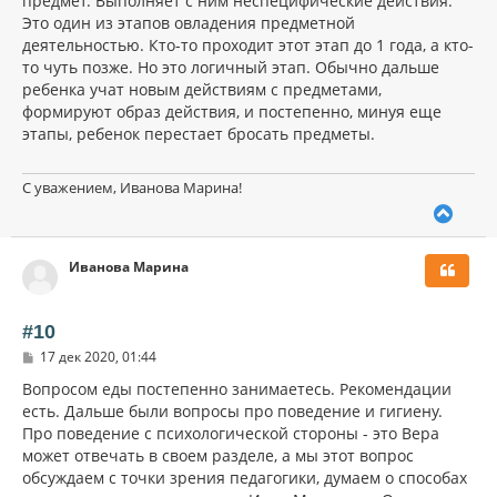
предмет. Выполняет с ним неспецифические действия.
Это один из этапов овладения предметной
деятельностью. Кто-то проходит этот этап до 1 года, а кто-
то чуть позже. Но это логичный этап. Обычно дальше
ребенка учат новым действиям с предметами,
формируют образ действия, и постепенно, минуя еще
этапы, ребенок перестает бросать предметы.
С уважением, Иванова Марина!
В
е
р
Иванова Марина
н
у
т
ь
#10
с
С
17 дек 2020, 01:44
я
о
к
о
Вопросом еды постепенно занимаетесь. Рекомендации
н
б
есть. Дальше были вопросы про поведение и гигиену.
щ
а
Про поведение с психологической стороны - это Вера
е
ч
н
может отвечать в своем разделе, а мы этот вопрос
а
и
л
обсуждаем с точки зрения педагогики, думаем о способах
е
у