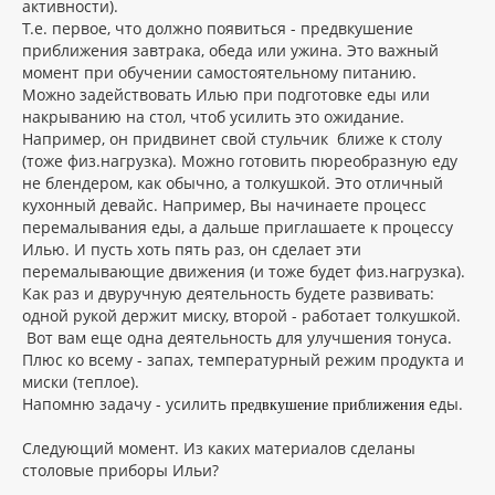
активности).
Т.е. первое, что должно появиться - предвкушение
приближения завтрака, обеда или ужина. Это важный
момент при обучении самостоятельному питанию.
Можно задействовать Илью при подготовке еды или
накрыванию на стол, чтоб усилить это ожидание.
Например, он придвинет свой стульчик ближе к столу
(тоже физ.нагрузка). Можно готовить пюреобразную еду
не блендером, как обычно, а толкушкой. Это отличный
кухонный девайс. Например, Вы начинаете процесс
перемалывания еды, а дальше приглашаете к процессу
Илью. И пусть хоть пять раз, он сделает эти
перемалывающие движения (и тоже будет физ.нагрузка).
Как раз и двуручную деятельность будете развивать:
одной рукой держит миску, второй - работает толкушкой.
Вот вам еще одна деятельность для улучшения тонуса.
Плюс ко всему - запах, температурный режим продукта и
миски (теплое).
Напомню задачу - усилить
еды.
предвкушение приближения
Следующий момент. Из каких материалов сделаны
столовые приборы Ильи?