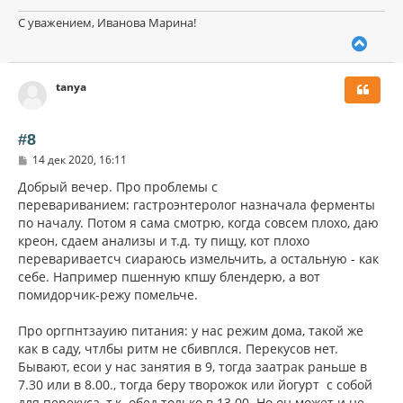
С уважением, Иванова Марина!
В
е
р
tanya
н
у
т
ь
#8
с
С
14 дек 2020, 16:11
я
о
к
о
Добрый вечер. Про проблемы с
н
б
перевариванием: гастроэнтеролог назначала ферменты
щ
а
по началу. Потом я сама смотрю, когда совсем плохо, даю
е
ч
н
креон, сдаем анализы и т.д. ту пищу, кот плохо
а
и
л
перевариваетсч сиараюсь измельчить, а остальную - как
е
у
себе. Например пшенную кпшу блендерю, а вот
помидорчик-режу помельче.
Про оргпнтзауию питания: у нас режим дома, такой же
как в саду, чтлбы ритм не сбивплся. Перекусов нет.
Бывают, есои у нас занятия в 9, тогда заатрак раньше в
7.30 или в 8.00., тогда беру творожок или йогурт с собой
для перекуса, т.к. обед только в 13.00. Но он может и не