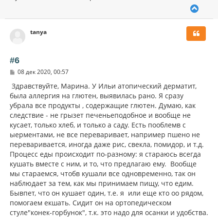
В
е
р
tanya
н
у
т
ь
#6
с
С
08 дек 2020, 00:57
я
о
к
о
Здравствуйте, Марина. У Ильи атопический дерматит,
н
б
была аллергия на глютен, выявилась рано. Я сразу
щ
а
убрала все продукты , содержащие глютен. Думаю, как
е
ч
н
следствие - не грызет печеньеподобное и вообще не
а
и
л
кусает, только хлеб, и только а саду. Есть пооблемв с
е
у
ыерментами, не все переваривает, например пшено не
переваривается, иногда даже рис, свекла, помидор, и т.д.
Процесс еды происходит по-разному: я стараюсь всегда
кушать вместе с ним, и то, что предлагаю ему. Вообще
мы стараемся, чтобв кушали все одновременно, так он
наблюдает за тем, как мы принимаем пищу, что едим.
Бывпет, что он кушает один, т.е. я или еще кто оо рядом,
помогаем екшать. Сидит он на ортопедическом
стуле"конек-горбунок", т.к. это надо для осанки и удобства.