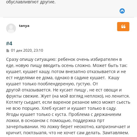
обуславливпют другие.
е
ч
н
а
и
В
л
е
е
у
р
tanya
н
у
т
ь
#4
с
С
01 дек 2020, 23:10
я
о
к
о
Сразу опишу ситуацию: ребенок очень избирателен в
н
б
еде, новую пищу вводить осень сложно. Может быть так:
щ
а
кушает, кушает кашу, потом внезапно отказывается и не
е
ч
н
ест неделями ее дома, однако в садике кушает. Кашу
а
и
л
кушает только пооблендереную, густую. От
е
у
другой отказывается. Не кусает пищу , не ест овощи и
фрукты свежие. Жует (на мой взгляд неплохо), но ленится.
Котлету сьедает, если вареное резаное мясо может сьесть
не всю порцию. Хлеб кусает и кушает только в саду.
Ягоды кушает только с куста. Проблема с держаниеим
ложки, в осноаном с помощью, поддержка прт
зачерпывании. Но ложку берет неохотно, капризничает и
кричит, покпзыапя, что не хочет сам делать. Замтавляем.