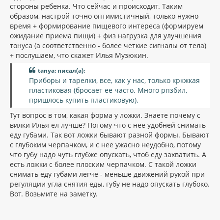
стороны ребенка. Что сейчас и происходит. Таким
образом, настрой точно оптимистичный, только нужно
время + формирование пищевого интереса (формируем
ожидание приема пищи) + физ нагрузка для улучшения
тонуса (а соответственно - более четкие сигналы от тела)
+ послушаем, что скажет Илья Музюкин.
tanya: писал(а):
Приборы и тарелки, все, как у нас, только кркжкая
пластиковая (бросает ее часто. Много рпзбил,
пришлось купить пластиковую).
Тут вопрос в том, какая форма у ложки. Знаете почему с
вилки Илья ел лучше? Потому что с нее удобней снимать
еду губами. Так вот ложки бывают разной формы. Бывают
с глубоким черпачком, и с нее ужасно неудобно, потому
что губу надо чуть глубже опускать, чтоб еду захватить. А
есть ложки с более плоским черпачком. С такой ложки
снимать еду губами легче - меньше движений рукой при
регуляции угла снятия еды, губу не надо опускать глубоко.
Вот. Возьмите на заметку.