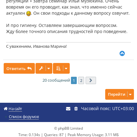
регуляции + завтра семинар Ильи Музюкина. Очень
вовремя он его проводит, как знал, что именно сейчас
актуален
. Он свои подходы к данному вопросу озвучит.
И про гигиену. Оставляем завершающим вопросом.
Жду более точного описания трудностей про поведение.
С уважением, Иванова Марина!
В
е
р
Ответить
н
у
т
20 сообщений
1
2
След.
ь
с
Перейти
я
к
н
Часовой пояс:
UTC+03:00
На сайт
а
ч
Список форумов
а
л
© phpBB Limited
у
Time: 0.134s
|
Queries: 87
| Peak Memory Usage: 3.11 МБ