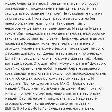
а
можно будет двигаться. И разделить игры по способу
е
ч
н
организации: продуктивные виды деятельности - за
а
и
л
столом; все остальные - на полу. Не усаживайте пока на
е
у
стул за столом. Пусть будет работа за столом, но без
явного ограничителя - стула. Так бывает, мы с
некоторыми детками так занимаемся. И задача будет в
том, чтобы предложить такую деятельность, в которой он
захочет сам оставаться с Вами. Например, делать дырки
пальцем в большом куске теста или прятать в него
игрушки (маленькие, можно фасоль - пусть будет пирог с
фасолью для кого-то). Делайте это вместе и по очереди.
Если Илья отошел от стола, то можно сказать так: "Илья,
вот еще фасоль. Это для тебя". Можно играть в "Шустрого
кота", который очень любит мышей, берете заводного
кота, заводите его, ставите около противоположной стены
так, чтоб он двигался к столу с тестом навстречу. И
говорите: "Вот он шустрый кот. МЯЮ! Поймаю всех
мышей". Фасолины пусть будут мышами. И вот, пока кот
мчится по полу к столу, вам надо спрятать в тесто всех
мышей. Это так на лету придумала игру. Надо ввести
игровой момент, тогда ребенок захочет играть и
ВЫПОЛНЯТЬ ДЕЙСТВИЕ. Смещаем немного акцент,