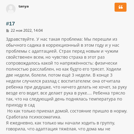
р
tanya
н
у
т
ь
#17
с
С
22 ноя 2022, 14:04
я
о
к
о
Здравствуйте. У нас такая проблема: Мы перешли из
н
б
обычного садика в коррекционный в этом году и у нас
щ
а
проблемы с адаптацией. Страх перед новым и чужим
е
ч
н
свойственен всем, но чувство страха в этот раз
а
и
л
сопровождалось какой то напряжённость: физически
е
у
полностью расслаблен, но как будто его трясет. Ходили
две недели, болели, потом ещё 3 недели. В конце 3
недели случился разлад с воспитателем: она отчитала
ребенка при дедушке, что ничего делать не хочет, за руку
везде его водит, все делает рука в руке.... Ребенка трясло
так, что на следующий день поднялась температура по
приходу в сад
Но как только приехал домой, состояние пришло в норму.
Сработала психосоматика.
Я ежедневно, как только мы начали ходить в группу,
говорила, что адаптация тяжёлая, что дома мы не