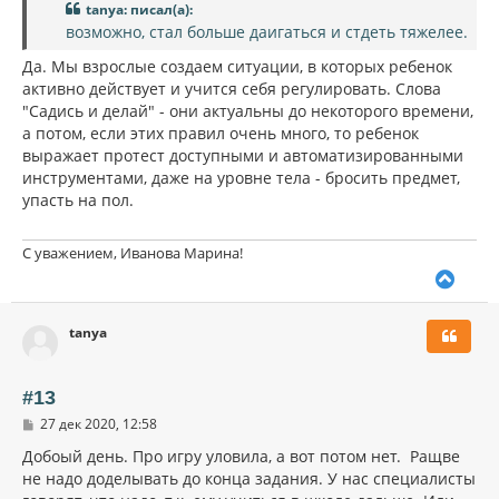
tanya: писал(а):
возможно, стал больше даигаться и стдеть тяжелее.
Да. Мы взрослые создаем ситуации, в которых ребенок
активно действует и учится себя регулировать. Слова
"Садись и делай" - они актуальны до некоторого времени,
а потом, если этих правил очень много, то ребенок
выражает протест доступными и автоматизированными
инструментами, даже на уровне тела - бросить предмет,
упасть на пол.
С уважением, Иванова Марина!
В
е
р
tanya
н
у
т
ь
#13
с
С
27 дек 2020, 12:58
я
о
к
о
Добоый день. Про игру уловила, а вот потом нет. Ращве
н
б
не надо доделывать до конца задания. У нас специалисты
щ
а