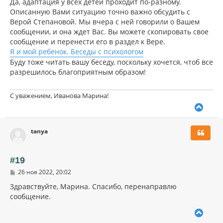
Да, адаптация у всех детей проходит по-разному.
е
ч
н
Описанную Вами ситуацию точно важно обсудить с
а
и
л
Верой Степановой. Мы вчера с ней говорили о Вашем
е
у
сообщении, и она ждет Вас. Вы можете скопировать свое
сообщение и перенести его в раздел к Вере.
Я и мой ребенок. Беседы с психологом
Буду тоже читать вашу беседу, поскольку хочется, чтоб все
разрешилось благоприятным образом!
С уважением, Иванова Марина!
В
е
р
tanya
н
у
т
ь
#19
с
С
26 ноя 2022, 20:02
я
о
к
о
Здравствуйте, Марина. Спасибо, перенаправлю
н
б
сообщение.
щ
а
е
ч
В
н
а
и
е