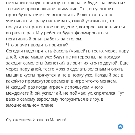
незначительную новизну, то как раз и будет развиваться
то самое произвольное внимание. Т.е., он услышит
просьбу и захочет ее выполнить. Если этот этап не
учитывать и сразу настаивать, силой усаживать, то
получится протестное поведение, которое закрепляется
из раза в раз. И у ребенка будет формироваться
негативный опыт работы за столом.
Что значит вводить новизну?
Сегодня надо прятать фасоль (мышей) в тесто. через пару
дней, когда мыши уже будут не интересны, на посадку
заходят самолеты (монетки), а ловит их кто-то другой. Еще
через пару дней, тесто можно сделать зеленым и опять
мыши в кусты прячутся, а не в норку уже. Каждый раз в
какой-то промежуток времени в игре что-то меняем.
И каждый раз когда играем используем много
междометий: ой, успел; ай, не поймал; ух, спрятался. Тут
важно самому взрослому погрузиться в игру, в
эмоциональном плане.
С уважением, Иванова Марина!
В
е