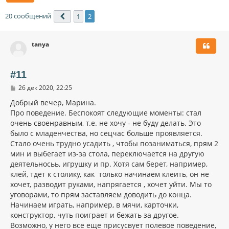
20 сообщений
1
2
Пред.
tanya
#11
С
26 дек 2020, 22:25
о
о
Добрый вечер, Марина.
б
Про поведение. Беспокоят следующие моменты: стал
щ
очень своенравным, т.е. не хочу - не буду делать. Это
е
н
было с младенчества, но сецчас больше проявляется.
и
Стало очень трудно усадить , чтобы позаниматься, прям 2
е
мин и выбегает из-за стола, переключается на другую
деятельносьь, игрушку и пр. Хотя сам берет, например,
клей, тдет к столику, как только начинаем клеить, он не
хочет, разводит руками, напрягается , хочет уйти. Мы то
уговорами, то прям заставляем доводить до конца.
Начинаем играть, например, в мячи, карточки,
конструктор, чуть поиграет и бежать за другое.
Возможно, у него все еще присусвует полевое поведение,