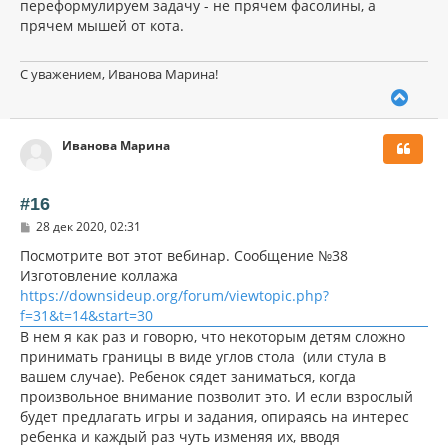
переформулируем задачу - не прячем фасолины, а
прячем мышей от кота.
С уважением, Иванова Марина!
В
е
р
Иванова Марина
н
у
т
ь
#16
с
С
28 дек 2020, 02:31
я
о
к
о
Посмотрите вот этот вебинар. Сообщение №38
н
б
Изготовление коллажа
щ
а
https://downsideup.org/forum/viewtopic.php?
е
ч
н
f=31&t=14&start=30
а
и
л
В нем я как раз и говорю, что некоторым детям сложно
е
у
принимать границы в виде углов стола (или стула в
вашем случае). Ребенок сядет заниматься, когда
произвольное внимание позволит это. И если взрослый
будет предлагать игры и задания, опираясь на интерес
ребенка и каждый раз чуть изменяя их, вводя