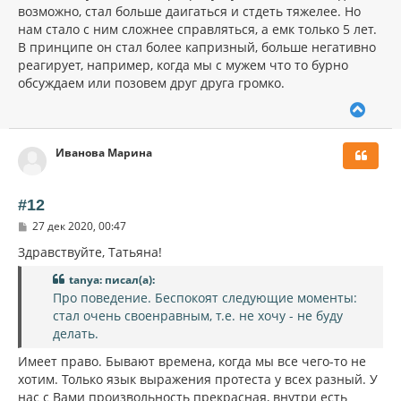
возможно, стал больше даигаться и стдеть тяжелее. Но
нам стало с ним сложнее справляться, а емк только 5 лет.
В принципе он стал более капризный, больше негативно
реагирует, например, когда мы с мужем что то бурно
обсуждаем или позовем друг друга громко.
В
е
р
Иванова Марина
н
у
т
ь
#12
с
С
27 дек 2020, 00:47
я
о
к
о
Здравствуйте, Татьяна!
н
б
щ
а
tanya: писал(а):
е
ч
Про поведение. Беспокоят следующие моменты:
н
а
и
стал очень своенравным, т.е. не хочу - не буду
л
е
делать.
у
Имеет право. Бывают времена, когда мы все чего-то не
хотим. Только язык выражения протеста у всех разный. У
нас с Вами произвольность прекрасная, внутри есть