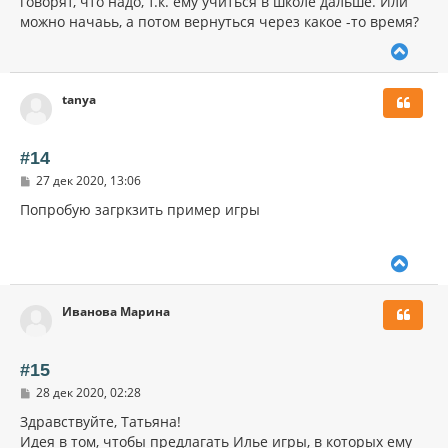
говорят, что надо, т.к. ему учиться в школе дальше. Или
е
ч
н
можно начаьь, а потом вернуться через какое -то время?
а
и
л
е
В
у
е
р
tanya
н
у
т
ь
#14
с
С
27 дек 2020, 13:06
я
о
к
о
Попробую загркзить пример игры
н
б
щ
а
е
ч
В
н
а
и
е
л
е
р
у
Иванова Марина
н
у
т
ь
#15
с
С
28 дек 2020, 02:28
я
о
к
о
Здравствуйте, Татьяна!
н
б
Идея в том, чтобы предлагать Илье игры, в которых ему
щ