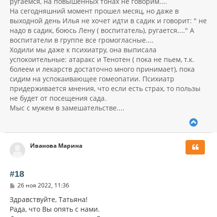
ругаемся, на повышенных тонах не говорим....
На сегодняшний момент прошел месяц, но даже в
выходной день Илья не хочет идти в садик и говорит: " не
надо в садик, боюсь Лену ( воспитатель), ругается...." А
воспитатели в группе все громогласные....
Ходили мы даже к психиатру, она выписала
успокоительные: атаракс и Тенотен ( пока не пьем, т.к.
болеем и лекарств достаточно много принимает), пока
сидим на успокаивающее гомеопатии. Психиатр
придерживается мнения, что если есть страх, то пользы
не будет от посещения сада.
Мыс с мужем в замешательстве....
В
е
р
Иванова Марина
н
у
т
ь
#18
с
С
26 ноя 2022, 11:36
я
о
к
о
Здравствуйте, Татьяна!
н
б
Рада, что Вы опять с нами.
щ
а