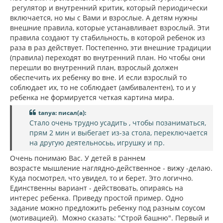
регулятор и внутренний критик, который периодически
включается, но мы с Вами и взрослые. А детям нужны
внешние правила, которые устанавливает взрослый. Эти
правила создают ту стабильность, в которой ребенок из
раза в раз действует. Постепенно, эти внешние традиции
(правила) переходят во внутренний план. Но чтобы они
перешли во внутренний план, взрослый должен
обеспечить их ребенку во вне. И если взрослый то
соблюдает их, то не соблюдает (амбивалентен), то и у
ребенка не формируется четкая картина мира.
tanya: писал(а):
Стало очень трудно усадить , чтобы позаниматься,
прям 2 мин и выбегает из-за стола, переключается
на другую деятельносьь, игрушку и пр.
Очень понимаю Вас. У детей в раннем
возрасте мышление наглядно-действенное - вижу -делаю.
Куда посмотрел, что увидел, то и берет. Это логично.
Единственны вариант - действовать, опираясь на
интерес ребенка. Приведу простой пример. Одно
задание можно предложить ребенку под разным соусом
(мотивацией). Можно сказать: "Строй башню". Первый и